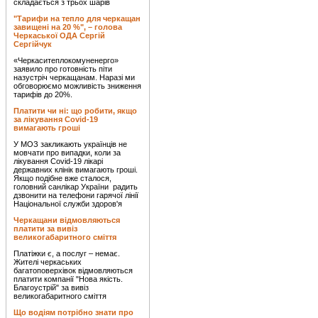
складається з трьох шарів
"Тарифи на тепло для черкащан
завищені на 20 %", – голова
Черкаської ОДА Сергій
Сергійчук
«Черкаситеплокомуненерго»
заявило про готовність піти
назустріч черкащанам. Наразі ми
обговорюємо можливість зниження
тарифів до 20%.
Платити чи ні: що робити, якщо
за лікування Covid-19
вимагають гроші
У МОЗ закликають українців не
мовчати про випадки, коли за
лікування Covid-19 лікарі
державних клінік вимагають гроші.
Якщо подібне вже сталося,
головний санлікар України радить
дзвонити на телефони гарячої лінії
Національної служби здоров'я
Черкащани відмовляються
платити за вивіз
великогабаритного сміття
Платіжки є, а послуг – немає.
Жителі черкаських
багатоповерхівок відмовляються
платити компанії "Нова якість.
Благоустрій" за вивіз
великогабаритного сміття
Що водіям потрібно знати про