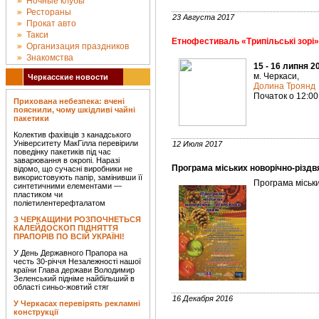
Ночные клубы
Рестораны
23 Августа 2017
Прокат авто
Такси
Етнофестиваль «Трипільські зорі»
Организация праздников
Знакомства
15 - 16 липня 2
м. Черкаси,
Черкасские новости
Долина Троянд
Початок о 12:00
Прихована небезпека: вчені
пояснили, чому шкідливі чайні
пакетики
Колектив фахівців з канадського
Університету МакГілла перевірили
12 Июля 2017
поведінку пакетиків під час
заварювання в окропі. Наразі
Програма міських новорічно-різдв
відомо, що сучасні виробники не
використовують папір, замінивши її
Програма міськи
синтетичними елементами —
пластиком чи
поліетилентерефталатом
З ЧЕРКАЩИНИ РОЗПОЧНЕТЬСЯ
КАЛЕЙДОСКОП ПІДНЯТТЯ
ПРАПОРІВ ПО ВСІЙ УКРАЇНІ!
У День Державного Прапора на
честь 30-річчя Незалежності нашої
країни Глава держави Володимир
Зеленський підніме найбільший в
області синьо-жовтий стяг
16 Декабря 2016
У Черкасах перевірять рекламні
конструкції