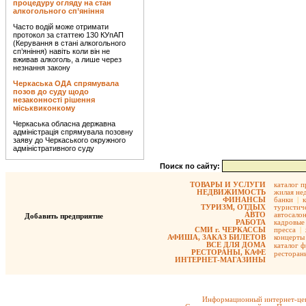
процедуру огляду на стан
алкогольного сп’яніння
Часто водій може отримати
протокол за статтею 130 КУпАП
(Керування в стані алкогольного
сп’яніння) навіть коли він не
вживав алкоголь, а лише через
незнання закону
Черкаська ОДА спрямувала
позов до суду щодо
незаконності рішення
міськвиконкому
Черкаська обласна державна
адміністрація спрямувала позовну
заяву до Черкаського окружного
адміністративного суду
Поиск по сайту:
ТОВАРЫ И УСЛУГИ
каталог 
НЕДВИЖИМОСТЬ
жилая не
ФИНАНСЫ
банки
|
ТУРИЗМ, ОТДЫХ
туристиче
АВТО
автосало
Добавить предприятие
РАБОТА
кадровые 
СМИ г. ЧЕРКАССЫ
пресса
|
АФИША, ЗАКАЗ БИЛЕТОВ
концерты
ВСЕ ДЛЯ ДОМА
каталог 
РЕСТОРАНЫ, КАФЕ
ресторан
ИНТЕРНЕТ-МАГАЗИНЫ
Информационный интернет-цен