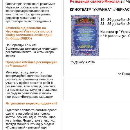
Резиденція святого Миколая
в г. 
Операторів зовнішньої реклами в
Черкасах зобов’язали провести
КИНОТЕАТР "УКРАИНА" г. ЧЕРКАС
інвентаризацію встановлених
конструкцій. Про це повідомив
директор департаменту
19 - 20 декабря 
архітектури та містобудування
23 - 25 декабря 
Зачистка від реклами: на
Черкащині з’явилось місто, в
Кинотеатр "Укра
якому залишився лише один
г. Черкассы, ул.
білборд (ВІДЕО)
На Черкащині в місті
Золотоноша залишився лише один
рекламний велет. Та й той скоро
зникне
Програма «Велика реставрація»
15 Декабря 2016
на Черкащині
Міністерство культури та
<< Пред
інформаційної політики України
розпочало приймання заявок на
участь у відборі проєктів робіт із
реставрації, консервації, ремонту
на пам’ятках культурної спадщини,
що будуть реалізовані у межах
програми «Велика реставрація»
Як уникнути переохолодження?
Одягатися тепло та багатошарово:
одягніть на себе кілька тонких
кофтин замість однієї теплої, щоб
не спітніти. Якщо стане спекотно,
завжди можна зняти одну з одеж.
«Правильний» зимовий одяг