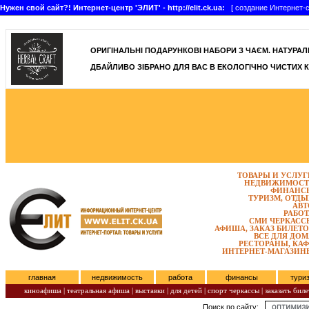
Нужен свой сайт?! Интернет-центр 'ЭЛИТ' - http://elit.ck.ua:
[ создание Интернет-с
]
ОРИГІНАЛЬНІ ПОДАРУНКОВІ НАБОРИ З ЧАЄМ. НАТУРАЛЬН
ДБАЙЛИВО ЗІБРАНО ДЛЯ ВАС В ЕКОЛОГІЧНО ЧИСТИХ К
ТОВАРЫ И УСЛУГ
НЕДВИЖИМОСТ
ФИНАНС
ТУРИЗМ, ОТДЫ
АВТ
РАБОТ
СМИ ЧЕРКАСС
АФИША, ЗАКАЗ БИЛЕТО
ВСЕ ДЛЯ ДОМ
РЕСТОРАНЫ, КАФ
ИНТЕРНЕТ-МАГАЗИН
главная
недвижимость
работа
финансы
тури
киноафиша
|
театральная афиша
|
выставки
|
для детей
|
спорт черкассы
|
заказать биле
Поиск по сайту:
Понедельник, Август 10, 2026.