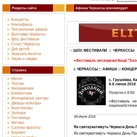
Разделы сайта
Афиша Черкассы рекомендует
Концерты
Киноафиша
Театральная афиша
Выставки Черкассы
Шоу, фестивали
Спорт Черкассы
Для детей
ШОУ, ФЕСТИВАЛИ :: ЧЕРКАССЫ
Заказать билеты
Акции и скидки
«Фестиваль нескореної Nації "Хо
г. ЧЕРКАССЫ :: АФИША :: КОНЦЕ
Справка
Музеи
с. Грушківка, 
Театры
6-8 липня 2018
Филармония
Початок о 8:00
Библиотеки
Молодёжные центры
«Фестиваль не
Дворцы культуры
націоналістичн
Кинотеатры
Зоопарк
06 Июля 2018
Гостиницы
Фитнес
Як святкуватимуть Черкаси День 
Салоны красоты
Боулинг
Як святкуватимуть Черкаси День Пра