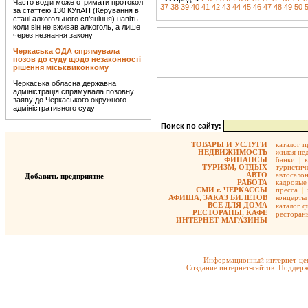
Часто водій може отримати протокол
37
38
39
40
41
42
43
44
45
46
47
48
49
50
за статтею 130 КУпАП (Керування в
стані алкогольного сп’яніння) навіть
коли він не вживав алкоголь, а лише
через незнання закону
Черкаська ОДА спрямувала
позов до суду щодо незаконності
рішення міськвиконкому
Черкаська обласна державна
адміністрація спрямувала позовну
заяву до Черкаського окружного
адміністративного суду
Поиск по сайту:
ТОВАРЫ И УСЛУГИ
каталог 
НЕДВИЖИМОСТЬ
жилая не
ФИНАНСЫ
банки
|
ТУРИЗМ, ОТДЫХ
туристиче
АВТО
автосало
Добавить предприятие
РАБОТА
кадровые 
СМИ г. ЧЕРКАССЫ
пресса
|
АФИША, ЗАКАЗ БИЛЕТОВ
концерты
ВСЕ ДЛЯ ДОМА
каталог 
РЕСТОРАНЫ, КАФЕ
ресторан
ИНТЕРНЕТ-МАГАЗИНЫ
Информационный интернет-цен
Создание интернет-сайтов. Поддерж