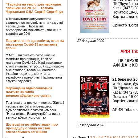
ПК "Дружба на
"Тарифи на тепло для черкащан
Каса: (0472) 3
завищені на 20 %", – голова
Черкаської ОДА Сергій Сергійчук
Початок: 19-00
Вартість квиткі
«Черкаситеплокомуненерго»
заявило про готовність піти назустріч
Оркестр "Lords
черкащанам. Наразі ми
обговорюємо можливість зниження
тарифів до 20%.
Платити чи ні: що робити, якщо за
27 Февраля 2020
лікування Covid-19 вимагають
гроші
АРІЯ Tri
У МОЗ закликають українців не
мовчати про випадки, коли за
ПК "ДРУЖ
лікування Covid-19 лікарі державних
АФіША :: КО
клінік вимагають гроші. Якщо подібне
вже сталося, головний санлікар
України радить дзвонити на
телефони гарячої лінії Національної
21 березня 20
служби здоров'я
м. Черкаси, бу
ПК "Дружба на
Черкащани відмовляються
платити за вивіз
Каса: (0472) 3
великогабаритного сміття
Початок: 19-00
Вартість квиткі
Платіжки є, а послуг – немає. Жителі
черкаських багатоповерхівок
АРИЯ Tribute 
відмовляються платити компанії
"Нова якість. Благоустрій" за вивіз
великогабаритного сміття
Що водіям потрібно знати про
27 Февраля 2020
процедуру огляду на стан
алкогольного сп’яніння
<< Пред.
1
2
3
4
5
6
7
8
9
10
11
12
13
14
1