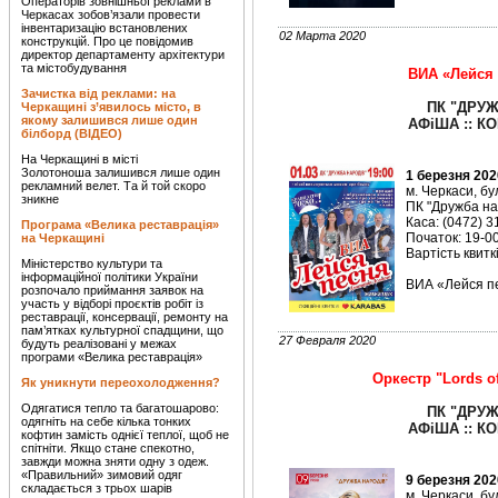
Операторів зовнішньої реклами в
Черкасах зобов’язали провести
інвентаризацію встановлених
02 Марта 2020
конструкцій. Про це повідомив
директор департаменту архітектури
та містобудування
ВИА «Лейся
Зачистка від реклами: на
ПК "ДРУЖ
Черкащині з’явилось місто, в
якому залишився лише один
АФіША :: КО
білборд (ВІДЕО)
На Черкащині в місті
Золотоноша залишився лише один
1 березня 202
рекламний велет. Та й той скоро
м. Черкаси, бу
зникне
ПК "Дружба на
Каса: (0472) 3
Програма «Велика реставрація»
Початок: 19-00
на Черкащині
Вартість квиткі
Міністерство культури та
інформаційної політики України
ВИА «Лейся п
розпочало приймання заявок на
участь у відборі проєктів робіт із
реставрації, консервації, ремонту на
пам’ятках культурної спадщини, що
27 Февраля 2020
будуть реалізовані у межах
програми «Велика реставрація»
Оркестр "Lords o
Як уникнути переохолодження?
Одягатися тепло та багатошарово:
ПК "ДРУЖ
одягніть на себе кілька тонких
АФіША :: КО
кофтин замість однієї теплої, щоб не
спітніти. Якщо стане спекотно,
завжди можна зняти одну з одеж.
«Правильний» зимовий одяг
9 березня 202
складається з трьох шарів
м. Черкаси, бу