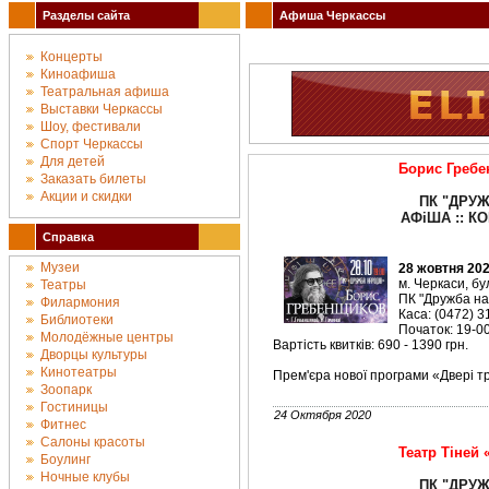
Разделы сайта
Афиша Черкассы
Концерты
Киноафиша
Театральная афиша
Выставки Черкассы
Шоу, фестивали
Спорт Черкассы
Для детей
Борис Греб
Заказать билеты
Акции и скидки
ПК "ДРУЖ
АФіША :: КО
Справка
Музеи
28 жовтня 202
м. Черкаси, бу
Театры
ПК "Дружба на
Филармония
Каса: (0472) 3
Библиотеки
Початок: 19-00
Молодёжные центры
Вартість квитків: 690 - 1390 грн.
Дворцы культуры
Кинотеатры
Прем'єра нової програми «Двері т
Зоопарк
Гостиницы
24 Октября 2020
Фитнес
Салоны красоты
Театр Тіней 
Боулинг
Ночные клубы
ПК "ДРУЖ