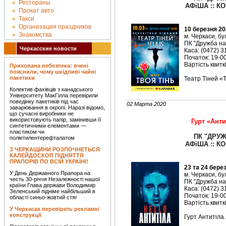
Рестораны
АФіША :: КО
Прокат авто
Такси
Организация праздников
10 березня 20
Знакомства
м. Черкаси, бу
ПК "Дружба на
Черкасские новости
Каса: (0472) 3
Початок: 19-00
Вартість квиткі
Прихована небезпека: вчені
пояснили, чому шкідливі чайні
пакетики
Театр Тіней «T
Колектив фахівців з канадського
Університету МакГілла перевірили
поведінку пакетиків під час
02 Марта 2020
заварювання в окропі. Наразі відомо,
що сучасні виробники не
використовують папір, замінивши її
Гурт «Анти
синтетичними елементами —
пластиком чи
ПК "ДРУЖ
поліетилентерефталатом
АФіША :: КО
З ЧЕРКАЩИНИ РОЗПОЧНЕТЬСЯ
КАЛЕЙДОСКОП ПІДНЯТТЯ
ПРАПОРІВ ПО ВСІЙ УКРАЇНІ!
23 та 24 бере
У День Державного Прапора на
м. Черкаси, бу
честь 30-річчя Незалежності нашої
ПК "Дружба на
країни Глава держави Володимир
Каса: (0472) 3
Зеленський підніме найбільший в
Початок: 19-00
області синьо-жовтий стяг
Вартість квиткі
У Черкасах перевірять рекламні
конструкції
Гурт Антитіла.