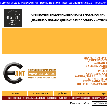
Туризм. Отдых. Развлечения - все на портале - http://tourism.elit.ck.ua
[ горящие т
ОРИГІНАЛЬНІ ПОДАРУНКОВІ НАБОРИ З ЧАЄМ. НАТУРАЛЬН
ДБАЙЛИВО ЗІБРАНО ДЛЯ ВАС В ЕКОЛОГІЧНО ЧИСТИХ К
ТОВАРЫ И УСЛУГ
НЕДВИЖИМОСТ
ФИНАНС
ТУРИЗМ, ОТДЫ
АВТ
РАБОТ
СМИ ЧЕРКАСС
АФИША, ЗАКАЗ БИЛЕТО
ВСЕ ДЛЯ ДОМ
РЕСТОРАНЫ, КАФ
ИНТЕРНЕТ-МАГАЗИН
главная
недвижимость
работа
финансы
тури
киноафиша
|
театральная афиша
|
выставки
|
для детей
|
спорт черкассы
|
заказать биле
Поиск по сайту:
Субота, Август 08, 2026.