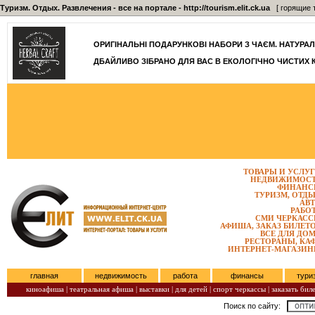
Туризм. Отдых. Развлечения - все на портале - http://tourism.elit.ck.ua
[ горящие т
ОРИГІНАЛЬНІ ПОДАРУНКОВІ НАБОРИ З ЧАЄМ. НАТУРАЛЬН
ДБАЙЛИВО ЗІБРАНО ДЛЯ ВАС В ЕКОЛОГІЧНО ЧИСТИХ 
ТОВАРЫ И УСЛУ
НЕДВИЖИМОС
ФИНАНС
ТУРИЗМ, ОТД
АВ
РАБО
СМИ ЧЕРКАС
АФИША, ЗАКАЗ БИЛЕТ
ВСЕ ДЛЯ ДО
РЕСТОРАНЫ, КА
ИНТЕРНЕТ-МАГАЗИ
главная
недвижимость
работа
финансы
тури
киноафиша
|
театральная афиша
|
выставки
|
для детей
|
спорт черкассы
|
заказать бил
Поиск по сайту:
Субота, Август 08, 2026.