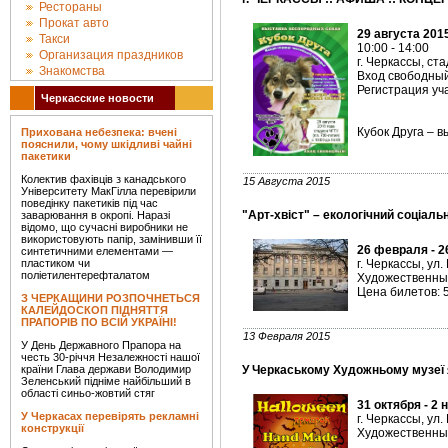
Рестораны
Прокат авто
29 августа 201
Такси
10:00 - 14:00
Организация праздников
г. Черкассы, с
Знакомства
Вход свободны
Регистрация уча
Черкасские новости
Кубок Друга – 
Прихована небезпека: вчені
пояснили, чому шкідливі чайні
пакетики
Колектив фахівців з канадського
15 Августа 2015
Університету МакГілла перевірили
поведінку пакетиків під час
"Арт-хвіст" – екологічний соціал
заварювання в окропі. Наразі
відомо, що сучасні виробники не
використовують папір, замінивши її
26 февраля - 2
синтетичними елементами —
пластиком чи
г. Черкассы, ул
поліетилентерефталатом
Художественны
Цена билетов: 5
З ЧЕРКАЩИНИ РОЗПОЧНЕТЬСЯ
КАЛЕЙДОСКОП ПІДНЯТТЯ
ПРАПОРІВ ПО ВСІЙ УКРАЇНІ!
13 Февраля 2015
У День Державного Прапора на
честь 30-річчя Незалежності нашої
країни Глава держави Володимир
У Черкаському Художньому музеї
Зеленський підніме найбільший в
області синьо-жовтий стяг
31 октября - 2 
У Черкасах перевірять рекламні
г. Черкассы, ул
конструкції
Художественны