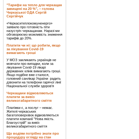
"Тарифи на тепло для черкащан
завищені на 20 %", – голова
Черкаської ОДА Сергій
Сергійчук
«Черкаситеплокомуненерго»
заявило про готовність піти
назустріч черкащанам. Наразі ми
обговорюємо можливість зниження
тарифів до 20%.
Платити чи ні: що робити, якщо
за лікування Covid-19
вимагають гроші
У МОЗ закликають українців не
мовчати про випадки, коли за
лікування Covid-19 лікарі
державних клінік вимагають гроші.
Якщо подібне вже сталося,
головний санлікар України радить
дзвонити на телефони гарячої лінії
Національної служби здоров'я
Черкащани відмовляються
платити за вивіз
великогабаритного сміття
Платіжки є, а послуг – немає.
Жителі черкаських
багатоповерхівок відмовляються
платити компанії "Нова якість.
Благоустрій" за вивіз
великогабаритного сміття
Що водіям потрібно знати про
процедуру огляду на стан