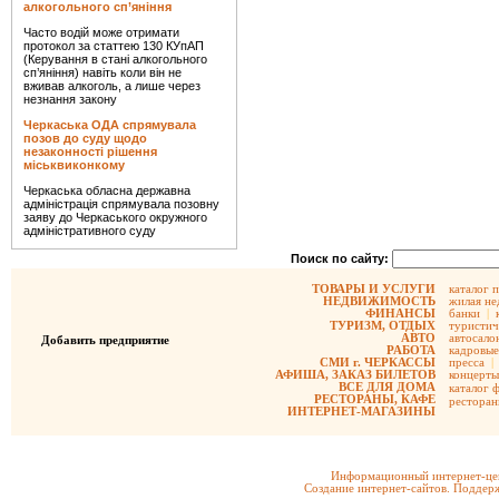
алкогольного сп’яніння
Часто водій може отримати
протокол за статтею 130 КУпАП
(Керування в стані алкогольного
сп’яніння) навіть коли він не
вживав алкоголь, а лише через
незнання закону
Черкаська ОДА спрямувала
позов до суду щодо
незаконності рішення
міськвиконкому
Черкаська обласна державна
адміністрація спрямувала позовну
заяву до Черкаського окружного
адміністративного суду
Поиск по сайту:
ТОВАРЫ И УСЛУГИ
каталог 
НЕДВИЖИМОСТЬ
жилая не
ФИНАНСЫ
банки
|
ТУРИЗМ, ОТДЫХ
туристич
АВТО
автосало
Добавить предприятие
РАБОТА
кадровые
СМИ г. ЧЕРКАССЫ
пресса
|
АФИША, ЗАКАЗ БИЛЕТОВ
концерты
ВСЕ ДЛЯ ДОМА
каталог 
РЕСТОРАНЫ, КАФЕ
рестора
ИНТЕРНЕТ-МАГАЗИНЫ
Информационный интернет-цен
Создание интернет-сайтов. Поддерж