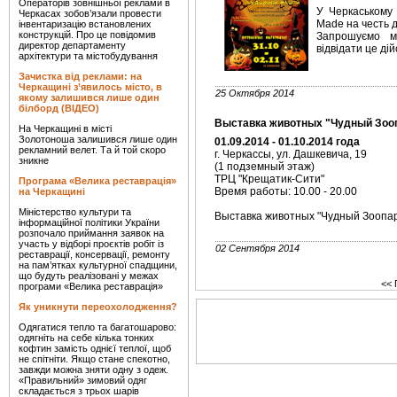
Операторів зовнішньої реклами в
У Черкаському
Черкасах зобов’язали провести
Made на честь д
інвентаризацію встановлених
конструкцій. Про це повідомив
Запрошуємо м
директор департаменту
відвідати це ді
архітектури та містобудування
Зачистка від реклами: на
Черкащині з’явилось місто, в
25 Октября 2014
якому залишився лише один
білборд (ВІДЕО)
Выставка животных "Чудный Зоо
На Черкащині в місті
Золотоноша залишився лише один
01.09.2014 - 01.10.2014 года
рекламний велет. Та й той скоро
г. Черкассы, ул. Дашкевича, 19
зникне
(1 подземный этаж)
ТРЦ "Крещатик-Сити"
Програма «Велика реставрація»
Время работы: 10.00 - 20.00
на Черкащині
Міністерство культури та
Выставка животных "Чудный Зоопар
інформаційної політики України
розпочало приймання заявок на
участь у відборі проєктів робіт із
02 Сентября 2014
реставрації, консервації, ремонту
на пам’ятках культурної спадщини,
що будуть реалізовані у межах
<<
програми «Велика реставрація»
Як уникнути переохолодження?
Одягатися тепло та багатошарово:
одягніть на себе кілька тонких
кофтин замість однієї теплої, щоб
не спітніти. Якщо стане спекотно,
завжди можна зняти одну з одеж.
«Правильний» зимовий одяг
складається з трьох шарів