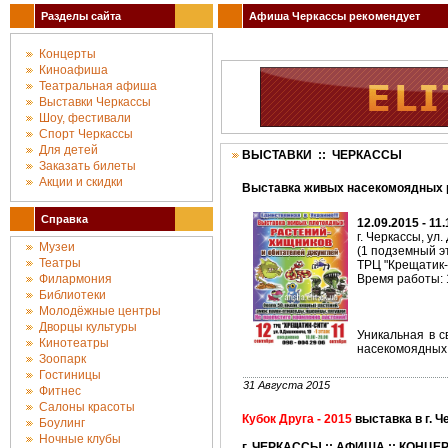
Разделы сайта
Афиша Черкассы рекомендует
Концерты
Киноафиша
Театральная афиша
Выставки Черкассы
Шоу, фестивали
Спорт Черкассы
Для детей
ВЫСТАВКИ :: ЧЕРКАССЫ
Заказать билеты
Акции и скидки
Выставка живых насекомоядных 
Справка
12.09.2015 - 11
г. Черкассы, ул
Музеи
(1 подземный э
Театры
ТРЦ "Крещатик
Филармония
Время работы: 1
Библиотеки
Молодёжные центры
Дворцы культуры
Уникальная в с
Кинотеатры
насекомоядных 
Зоопарк
Гостиницы
31 Августа 2015
Фитнес
Салоны красоты
Кубок Друга - 2015
выставка в г. 
Боулинг
Ночные клубы
г. ЧЕРКАССЫ :: АФИША :: КОНЦЕ