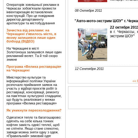
Операторів зовнішньої реклами в
Черкасах зобов’язали провести
08 Октября 2011
інвентаризацію встановлених
конструкцій. Про це повідомив
директор департаменту
"Авто-мото-экстрим ШОУ" г. Черк
архітектури та містобудування
22 октября 201
Зачистка від реклами: на
в г. Черкассы,
Черкащині з’явилось місто, в
экстрим ШОУ"
якому залишився лише один
білборд (ВІДЕО)
На Черкащині в місті
Золотоноша залишився лише один
рекламний велет. Та й той скоро
зникне
Програма «Велика реставрація»
12 Сентября 2011
на Черкащині
Міністерство культури та
інформаційної політики України
<< 
розпочало приймання заявок на
участь у відборі проєктів робіт із
реставрації, консервації, ремонту
на пам’ятках культурної спадщини,
що будуть реалізовані у межах
програми «Велика реставрація»
Як уникнути переохолодження?
Одягатися тепло та багатошарово:
одягніть на себе кілька тонких
кофтин замість однієї теплої, щоб
не спітніти. Якщо стане спекотно,
завжди можна зняти одну з одеж.
«Правильний» зимовий одяг