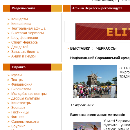
Пятница, Август 07, 2026.
Разделы сайта
Афиша Черкассы рекомендует
Концерты
Киноафиша
Театральная афиша
Выставки Черкассы
Шоу, фестивали
Спорт Черкассы
Для детей
ВЫСТАВКИ :: ЧЕРКАССЫ
Заказать билеты
Акции и скидки
Національний Сорочинський ярмар
Справка
З 14 
Мирго
Музеи
тради
Театры
Филармония
Библиотеки
Молодёжные центры
Дворцы культуры
Кинотеатры
17 Апреля 2012
Зоопарк
Гостиницы
Виставка екзотичних метеликів
Фитнес
У місті Черкас
Салоны красоты
відкрито унік
Боулинг
налічує більше