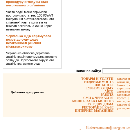
процедуру огляду на стан
алкогольного сп’яніння
Часто водій може отримати
протокол за статтею 130 КУпАП
(Керування в стані алкогольного
сп’яніння) навіть коли він не
вживав алкоголь, а лише через
незнання закону
Черкаська ОДА спрямувала
позов до суду щодо
незаконності рішення
міськвиконкому
Черкаська обласна державна
адміністрація спрямувала позовну
заяву до Черкаського окружного
адміністративного суду
Поиск по сайту:
ТОВАРЫ И УСЛУГИ
каталог 
НЕДВИЖИМОСТЬ
жилая не
ФИНАНСЫ
банки
|
ТУРИЗМ, ОТДЫХ
туристич
АВТО
автосало
Добавить предприятие
РАБОТА
кадровые
СМИ г. ЧЕРКАССЫ
пресса
|
АФИША, ЗАКАЗ БИЛЕТОВ
концерты
ВСЕ ДЛЯ ДОМА
каталог 
РЕСТОРАНЫ, КАФЕ
рестора
ИНТЕРНЕТ-МАГАЗИНЫ
Информационный интернет-цен