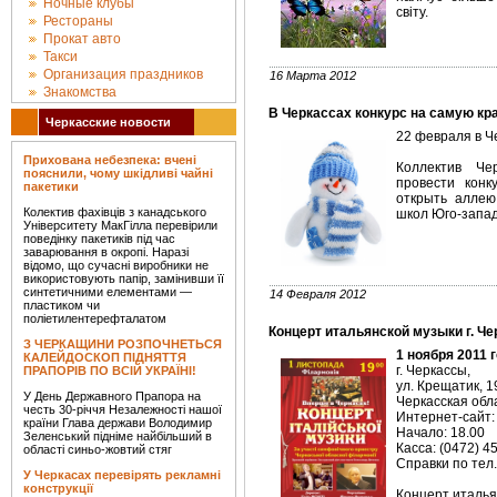
Ночные клубы
світу.
Рестораны
Прокат авто
Такси
Организация праздников
16 Марта 2012
Знакомства
В Черкассах конкурс на самую к
Черкасские новости
22 февраля в Ч
Прихована небезпека: вчені
Коллектив Че
пояснили, чому шкідливі чайні
провести конк
пакетики
открыть аллею
Колектив фахівців з канадського
школ Юго-запад
Університету МакГілла перевірили
поведінку пакетиків під час
заварювання в окропі. Наразі
відомо, що сучасні виробники не
використовують папір, замінивши її
синтетичними елементами —
14 Февраля 2012
пластиком чи
поліетилентерефталатом
Концерт итальянской музыки г. Ч
З ЧЕРКАЩИНИ РОЗПОЧНЕТЬСЯ
1 ноября 2011 
КАЛЕЙДОСКОП ПІДНЯТТЯ
г. Черкассы,
ПРАПОРІВ ПО ВСІЙ УКРАЇНІ!
ул. Крещатик, 1
У День Державного Прапора на
Черкасская об
честь 30-річчя Незалежності нашої
Интернет-сайт
країни Глава держави Володимир
Начало: 18.00
Зеленський підніме найбільший в
Касса: (0472) 4
області синьо-жовтий стяг
Справки по тел
У Черкасах перевірять рекламні
конструкції
Концерт италья