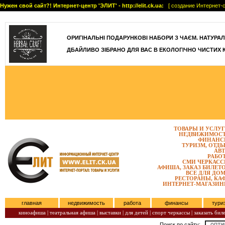
Нужен свой сайт?! Интернет-центр 'ЭЛИТ' - http://elit.ck.ua:
[ создание Интернет-с
]
ОРИГІНАЛЬНІ ПОДАРУНКОВІ НАБОРИ З ЧАЄМ. НАТУРАЛЬН
ДБАЙЛИВО ЗІБРАНО ДЛЯ ВАС В ЕКОЛОГІЧНО ЧИСТИХ 
ТОВАРЫ И УСЛУ
НЕДВИЖИМОС
ФИНАНС
ТУРИЗМ, ОТД
АВ
РАБО
СМИ ЧЕРКАС
АФИША, ЗАКАЗ БИЛЕТ
ВСЕ ДЛЯ ДО
РЕСТОРАНЫ, КА
ИНТЕРНЕТ-МАГАЗИ
главная
недвижимость
работа
финансы
тури
киноафиша
|
театральная афиша
|
выставки
|
для детей
|
спорт черкассы
|
заказать бил
Поиск по сайту: