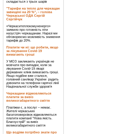
складається з трьох шарів
"Тарифи на тепло для черкащан
завищені на 20 %", – голова
Черкаської ОДА Сергій
Сергійчук
«Черкаситеплокомуненерго»
заявило про готовність піти
назустріч черкащанам. Наразі ми
обговорюємо можливість зниження
тарифів до 20%.
Платити чи ні: що робити, якщо
за лікування Covid-19
вимагають гроші
У МОЗ закликають українців не
мовчати про випадки, коли за
лікування Covid-19 лікарі
державних клінік вимагають гроші.
Якщо подібне вже сталося,
головний санлікар України радить
дзвонити на телефони гарячої лінії
Національної служби здоров'я
Черкащани відмовляються
платити за вивіз
великогабаритного сміття
Платіжки є, а послуг – немає.
Жителі черкаських
багатоповерхівок відмовляються
платити компанії "Нова якість.
Благоустрій" за вивіз
великогабаритного сміття
Що водіям потрібно знати про