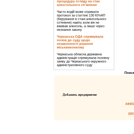
процедуру огляду на стан
алкогольного сп’яніння
Часто водій може отримати
протокол за статтею 130 КУпАП
(Керування в стані алкогольного
сп’яніння) навіть коли він не
вживав алкоголь, а лише через
незнання закону
Черкаська ОДА спрямувала
позов до суду щодо
незаконності рішення
міськвиконкому
Черкаська обласна державна
адміністрація спрямувала позовну
заяву до Черкаського окружного
адміністративного суду
Поиск
Добавить предприятие
АФИШ
ИН