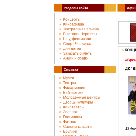
Разделы сайта
Афиша
Концерты
Киноафиша
Театральная афиша
Выставки Черкассы
Шоу, фестивали
Спорт Черкассы
Для детей
КОНЦ
Заказать билеты
Акции и скидки
«Врем
ДК "Д
Справка
Музеи
Театры
Филармония
Библиотеки
Молодёжные центры
Дворцы культуры
Кинотеатры
Зоопарк
Гостиницы
Фитнес
Салоны красоты
13 Апр
Боулинг