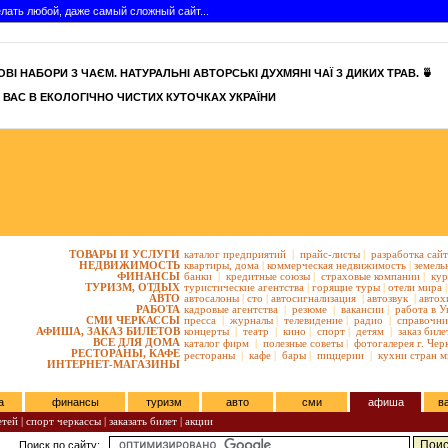
сделать любой, даже самый сложный сайт...
ВІ НАБОРИ З ЧАЄМ. НАТУРАЛЬНІ АВТОРСЬКІ ДУХМЯНІ ЧАЇ З ДИКИХ ТРАВ. 🍵
 ВАС В ЕКОЛОГІЧНО ЧИСТИХ КУТОЧКАХ УКРАЇНИ
ТОВАРЫ И УСЛУГИ
каталог предприятий
|
прайс-листы
|
разработка сай
НЕДВИЖИМОСТЬ
квартиры,
дома
|
коммерческая недвижимость
|
земель
ФИНАНСЫ
банки
|
кредитные союзы
|
страховые компании
|
кур
ТУРИЗМ, ОТДЫХ
туристические агентства
|
горящие туры
|
отели мира
|
АВТО
автосалоны
|
сто
|
автосигнализация
|
автозвук
|
автох
РАБОТА
кадровые агентства
|
резюме
|
вакансии
|
работа в У
СМИ ЧЕРКАССЫ
пресса
|
журналы
|
телевидение
|
радио
|
справочни
АФИША, ЗАКАЗ БИЛЕТОВ
концерты
|
театр
|
кино
|
спорт
|
детям
|
заказ биле
ВСЕ ДЛЯ ДОМА
каталог фирм
|
полезные советы
|
фотогалерея г. Чер
РЕСТОРАНЫ, КАФЕ
рестораны
|
кафе
|
бары
|
пиццерии
|
кухни стран м
ИНТЕРНЕТ-МАГАЗИНЫ
а
финансы
туризм
авто
сми
афиша
в
етей
|
спорт черкассы
|
заказать билет
|
акции
Поиск по сайту: