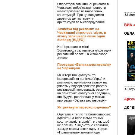
Операторів зовнішньої реклами в
Черкасах зобов’язали провести
інвентаризацію встановлених
конструкцій. Про це повідомив
13 Апр
директор департаменту
архітектури та містобудування
ВИА «
Зачистка від реклами: на
Черкащині з’явилось місто, в
ОБЛА
якому залишився лише один
білборд (ВІДЕО)
На Черкащині в місті
Золотоноша залишився лише один
рекламний велет. Та й той скоро
зникне
Програма «Велика реставрація»
на Черкащині
Міністерство культури та
інформаційної політики України
розпочало приймання заявок на
участь у відборі проєктів робіт із
11 Апр
реставрації, консервації, ремонту
на пам’ятках культурної спадщини,
що будуть реалізовані у межах
Арсен
програми «Велика реставрація»
Як уникнути переохолодження?
ДК "Д
Одягатися тепло та багатошарово:
одягніть на себе кілька тонких
кофтин замість однієї теплої, щоб
не спітніти. Якщо стане спекотно,
завжди можна зняти одну з одеж.
«Правильний» зимовий одяг