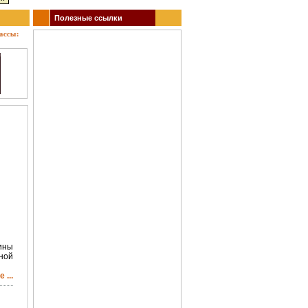
Полезные ссылки
: кино, театр, концерты, спектакли, гастроли, выставки, акции, музеи, спорт. Заказ би
ины
ной
 ...