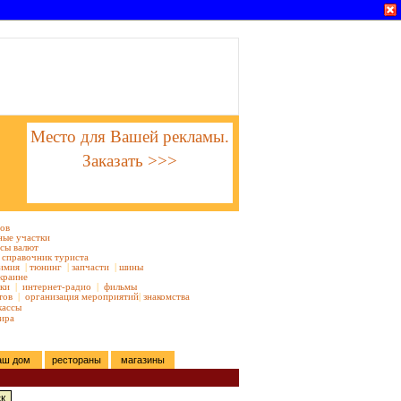
Место для Вашей рекламы.
Заказать >>>
тов
ные участки
сы валют
справочник туриста
имия
|
тюнинг
|
запчасти
|
шины
краине
ки
|
интернет-радио
|
фильмы
тов
|
организация мероприятий
|
знакомства
кассы
ира
аш дом
рестораны
магазины