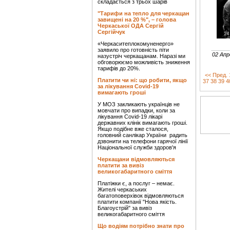
складається з трьох шарів
"Тарифи на тепло для черкащан
завищені на 20 %", – голова
Черкаської ОДА Сергій
Сергійчук
«Черкаситеплокомуненерго»
заявило про готовність піти
02 Апр
назустріч черкащанам. Наразі ми
обговорюємо можливість зниження
тарифів до 20%.
<< Пред.
Платити чи ні: що робити, якщо
37
38
39
4
за лікування Covid-19
вимагають гроші
У МОЗ закликають українців не
мовчати про випадки, коли за
лікування Covid-19 лікарі
державних клінік вимагають гроші.
Якщо подібне вже сталося,
головний санлікар України радить
дзвонити на телефони гарячої лінії
Національної служби здоров'я
Черкащани відмовляються
платити за вивіз
великогабаритного сміття
Платіжки є, а послуг – немає.
Жителі черкаських
багатоповерхівок відмовляються
платити компанії "Нова якість.
Благоустрій" за вивіз
великогабаритного сміття
Що водіям потрібно знати про