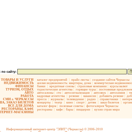
 по сайту:
ТОВАРЫ И УСЛУГИ
каталог предприятий
|
прайс-листы
|
создание сайтов Черкассы
НЕДВИЖИМОСТЬ
жилая недвижимость:
квартиры,
дома
|
коммерческая недвижимос
ФИНАНСЫ
банки
|
кредитные союзы
|
страховые компании
|
курсы валют
ТУРИЗМ, ОТДЫХ
туристические агентства
|
горящие туры
|
постоянные предложе
АВТО
автосалоны
|
сто
|
автосигнализация
|
автозвук
|
автохимия
|
т
РАБОТА
кадровые агентства
|
резюме
|
вакансии
|
добавить резюме
|
доб
СМИ г. ЧЕРКАССЫ
пресса
|
журналы
|
телевидение
|
радио
|
справочники
|
интерн
А, ЗАКАЗ БИЛЕТОВ
концерты
|
театр
|
кино
|
спорт
|
детям
|
заказ билетов
|
орган
ВСЕ ДЛЯ ДОМА
каталог фирм
|
полезные советы
|
фотогалерея Черкассы
РЕСТОРАНЫ, КАФЕ
рестораны
|
кафе
|
бары
|
пиццерии
|
кухни стран мира
ТЕРНЕТ-МАГАЗИНЫ
Информационный интернет-центр "ЭЛИТ" (Черкассы) © 2006-2010