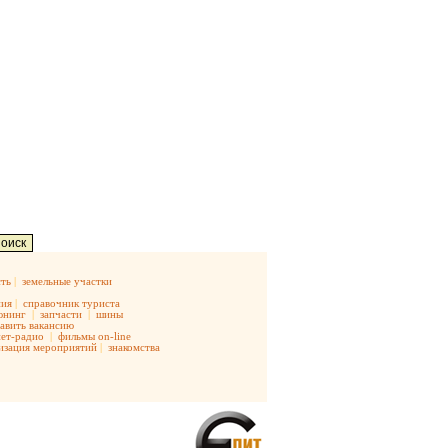
ть
|
земельные участки
ния
|
справочник туриста
юнинг
|
запчасти
|
шины
авить вакансию
ет-радио
|
фильмы on-line
изация мероприятий
|
знакомства