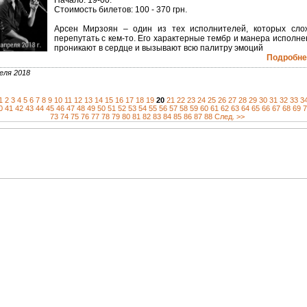
Начало: 19-00.
Стоимость билетов: 100 - 370 грн.
Арсен Мирзоян – один из тех исполнителей, которых сло
перепутать с кем-то. Его характерные тембр и манера исполне
проникают в сердце и вызывают всю палитру эмоций
Подробнее
еля 2018
1
2
3
4
5
6
7
8
9
10
11
12
13
14
15
16
17
18
19
20
21
22
23
24
25
26
27
28
29
30
31
32
33
3
0
41
42
43
44
45
46
47
48
49
50
51
52
53
54
55
56
57
58
59
60
61
62
63
64
65
66
67
68
69
7
73
74
75
76
77
78
79
80
81
82
83
84
85
86
87
88
След. >>