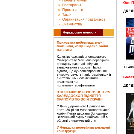
Ночные клубы
Оля П
Рестораны
Прокат авто
ДК "Д
Такси
Организация праздников
Знакомства
Черкасские новости
Прихована небезпека: вчені
пояснили, чому шкідливі чайні
пакетики
Колектив фахівців з канадського
Університету МакГілла перевірили
поведінку пакетиків під час
13 Апр
заварювання в окропі. Наразі
відомо, що сучасні виробники не
використовують папір, замінивши її
Балет
синтетичними елементами —
пластиком чи
поліетилентерефталатом
ДК "Д
З ЧЕРКАЩИНИ РОЗПОЧНЕТЬСЯ
КАЛЕЙДОСКОП ПІДНЯТТЯ
ПРАПОРІВ ПО ВСІЙ УКРАЇНІ!
У День Державного Прапора на
честь 30-річчя Незалежності нашої
країни Глава держави Володимир
Зеленський підніме найбільший в
області синьо-жовтий стяг
У Черкасах перевірять рекламні
конструкції