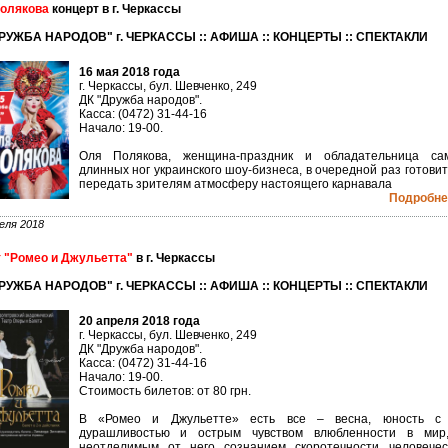
олякова
концерт в г. Черкассы
РУЖБА НАРОДОВ" г. ЧЕРКАССЫ :: АФИША :: КОНЦЕРТЫ :: СПЕКТАКЛИ
16 мая 2018 года
г. Черкассы, бул. Шевченко, 249
ДК "Дружба народов".
Касса: (0472) 31-44-16
Начало: 19-00.
Оля Полякова, женщина-праздник и обладательница са
длинных ног украинского шоу-бизнеса, в очередной раз готови
передать зрителям атмосферу настоящего карнавала
Подробнее
еля 2018
 "Ромео и Джульетта"
в г. Черкассы
РУЖБА НАРОДОВ" г. ЧЕРКАССЫ :: АФИША :: КОНЦЕРТЫ :: СПЕКТАКЛИ
20 апреля 2018 года
г. Черкассы, бул. Шевченко, 249
ДК "Дружба народов".
Касса: (0472) 31-44-16
Начало: 19-00.
Стоимость билетов: от 80 грн.
В «Ромео и Джульетте» есть все – весна, юность с
дурашливостью и острым чувством влюбленности в мир
неотделимым от него сознанием скоротечности человечес