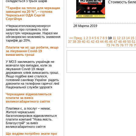
складається з трьох шарів
Стоимость билет
"Тарифи на тепло для черкащан
завищені на 20 %", – голова
Черкаської ОДА Сергій
Сергійчук
«Черкаситеплокомуненерго»
28 Марта 2019
заявило про готовність піти
назустріч черкащанам. Наразі ми
обговорюємо можливість зниження
<< Пред.
1
2
3
4
5
6
7
8
9
10
11
12
13
14
15
тарифів до 20%.
37
38
39
40
41
42
43
44
45
46
47
48
49
50
51
73
74
75
76
77
78
7
Платити чи ні: що робити, якщо
за лікування Covid-19
вимагають гроші
У МОЗ закликають українців не
мовчати про випадки, коли за
лікування Covid-19 лікарі
державних клінік вимагають гроші.
Якщо подібне вже сталося,
головний санлікар України радить
дзвонити на телефони гарячої лінії
Національної служби здоров'я
Черкащани відмовляються
платити за вивіз
великогабаритного сміття
Платіжки є, а послуг – немає.
Жителі черкаських
багатоповерхівок відмовляються
платити компанії "Нова якість.
Благоустрій" за вивіз
великогабаритного сміття
Що водіям потрібно знати про