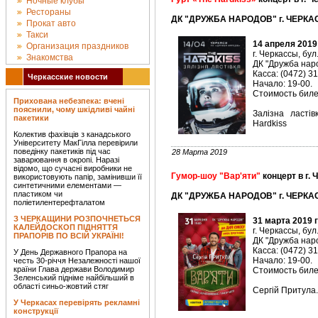
Ночные клубы
Рестораны
ДК "ДРУЖБА НАРОДОВ" г. ЧЕРКАС
Прокат авто
Такси
14 апреля 2019
Организация праздников
г. Черкассы, бул
Знакомства
ДК "Дружба наро
Касса: (0472) 3
Черкасские новости
Начало: 19-00.
Стоимость билет
Прихована небезпека: вчені
пояснили, чому шкідливі чайні
Залізна ласті
пакетики
Hardkiss
Колектив фахівців з канадського
Університету МакГілла перевірили
поведінку пакетиків під час
28 Марта 2019
заварювання в окропі. Наразі
відомо, що сучасні виробники не
Гумор-шоу "Вар'яти"
концерт в г.
використовують папір, замінивши її
синтетичними елементами —
пластиком чи
ДК "ДРУЖБА НАРОДОВ" г. ЧЕРКАС
поліетилентерефталатом
З ЧЕРКАЩИНИ РОЗПОЧНЕТЬСЯ
31 марта 2019 
КАЛЕЙДОСКОП ПІДНЯТТЯ
г. Черкассы, бул
ПРАПОРІВ ПО ВСІЙ УКРАЇНІ!
ДК "Дружба наро
Касса: (0472) 3
У День Державного Прапора на
Начало: 19-00.
честь 30-річчя Незалежності нашої
країни Глава держави Володимир
Стоимость билет
Зеленський підніме найбільший в
області синьо-жовтий стяг
Сергій Притула.
У Черкасах перевірять рекламні
конструкції