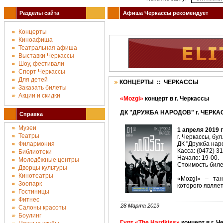
Разделы сайта
Афиша Черкассы рекомендует
Концерты
Киноафиша
Театральная афиша
Выставки Черкассы
Шоу, фестивали
Спорт Черкассы
Для детей
КОНЦЕРТЫ :: ЧЕРКАССЫ
Заказать билеты
Акции и скидки
«Mozgi»
концерт в г. Черкассы
ДК "ДРУЖБА НАРОДОВ" г. ЧЕРКАС
Справка
Музеи
1 апреля 2019 
Театры
г. Черкассы, бул
Филармония
ДК "Дружба наро
Касса: (0472) 3
Библиотеки
Начало: 19-00.
Молодёжные центры
Стоимость билет
Дворцы культуры
Кинотеатры
«Mozgi» – тан
Зоопарк
которого являе
Гостиницы
Фитнес
28 Марта 2019
Салоны красоты
Боулинг
Гурт «The Hardkiss»
концерт в г. 