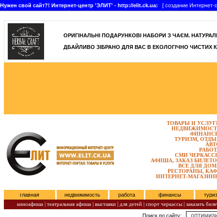
Нужен свой сайт?! Интернет-центр 'ЭЛИТ' - http://elit.ck.ua:
[ создание Интернет-с
]
ОРИГІНАЛЬНІ ПОДАРУНКОВІ НАБОРИ З ЧАЄМ. НАТУРАЛЬН
ДБАЙЛИВО ЗІБРАНО ДЛЯ ВАС В ЕКОЛОГІЧНО ЧИСТИХ К
ТОВАРЫ И УСЛУГ
НЕДВИЖИМОСТ
ФИНАНС
ТУРИЗМ, ОТДЫ
АВТ
РАБОТ
СМИ ЧЕРКАСС
АФИША, ЗАКАЗ БИЛЕТО
ВСЕ ДЛЯ ДОМ
РЕСТОРАНЫ, КАФ
ИНТЕРНЕТ-МАГАЗИН
главная
недвижимость
работа
финансы
тури
киноафиша
|
театральная афиша
|
выставки
|
для детей
|
спорт черкассы
|
заказать биле
Поиск по сайту:
Субота, Август 08, 2026.