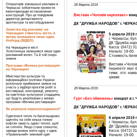
Операторів зовнішньої реклами в
28 Марта 2019
Черкасах зобов’язали провести
інвентаризацію встановлених
Вистава «Чоловік нарозхват»
конц
конструкцій. Про це повідомив
директор департаменту
архітектури та містобудування
ДК "ДРУЖБА НАРОДОВ" г. ЧЕРКАС
Зачистка від реклами: на
Черкащині з’явилось місто, в
5 апреля 2019 
якому залишився лише один
г. Черкассы, бул
білборд (ВІДЕО)
ДК "Дружба наро
Касса: (0472) 3
На Черкащині в місті
Золотоноша залишився лише один
Начало: 19-00.
рекламний велет. Та й той скоро
Стоимость билет
зникне
Вистава «Чолові
Програма «Велика реставрація»
перипетії якої 
на Черкащині
тими, хто нама
Міністерство культури та
цікаве
інформаційної політики України
розпочало приймання заявок на
участь у відборі проєктів робіт із
28 Марта 2019
реставрації, консервації, ремонту
на пам’ятках культурної спадщини,
що будуть реалізовані у межах
Гурт «Без обмежень»
концерт в г.
програми «Велика реставрація»
ДК "ДРУЖБА НАРОДОВ" г. ЧЕРКАС
Як уникнути переохолодження?
Одягатися тепло та багатошарово:
6 апреля 2019 
одягніть на себе кілька тонких
г. Черкассы, бул
кофтин замість однієї теплої, щоб
ДК "Дружба наро
не спітніти. Якщо стане спекотно,
Касса: (0472) 3
завжди можна зняти одну з одеж.
«Правильний» зимовий одяг
Начало: 19-00.