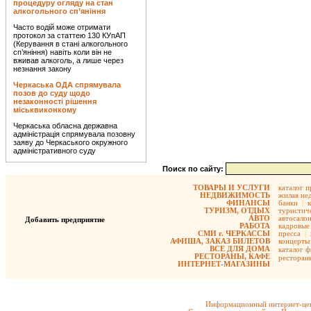
процедуру огляду на стан
алкогольного сп’яніння
Часто водій може отримати
протокол за статтею 130 КУпАП
(Керування в стані алкогольного
сп’яніння) навіть коли він не
вживав алкоголь, а лише через
незнання закону
Черкаська ОДА спрямувала
позов до суду щодо
незаконності рішення
міськвиконкому
Черкаська обласна державна
адміністрація спрямувала позовну
заяву до Черкаського окружного
адміністративного суду
Поиск по сайту:
ТОВАРЫ И УСЛУГИ
каталог 
НЕДВИЖИМОСТЬ
жилая не
ФИНАНСЫ
банки
|
ТУРИЗМ, ОТДЫХ
туристиче
АВТО
автосало
Добавить предприятие
РАБОТА
кадровые 
СМИ г. ЧЕРКАССЫ
пресса
|
АФИША, ЗАКАЗ БИЛЕТОВ
концерты
ВСЕ ДЛЯ ДОМА
каталог 
РЕСТОРАНЫ, КАФЕ
ресторан
ИНТЕРНЕТ-МАГАЗИНЫ
Информационный интернет-цен