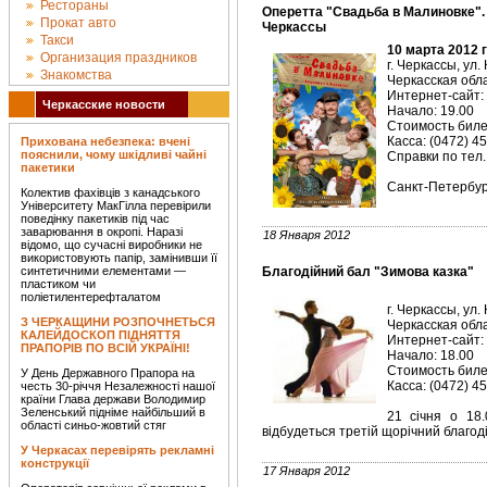
Рестораны
Оперетта "Свадьба в Малиновке". 
Прокат авто
Черкассы
Такси
10 марта 2012 
Организация праздников
г. Черкассы, ул.
Знакомства
Черкасская об
Интернет-сайт:
Черкасские новости
Начало: 19.00
Стоимость билет
Касса: (0472) 4
Прихована небезпека: вчені
пояснили, чому шкідливі чайні
Справки по тел.
пакетики
Санкт-Петербур
Колектив фахівців з канадського
Університету МакГілла перевірили
поведінку пакетиків під час
заварювання в окропі. Наразі
18 Января 2012
відомо, що сучасні виробники не
використовують папір, замінивши її
синтетичними елементами —
Благодійний бал "Зимова казка"
пластиком чи
поліетилентерефталатом
г. Черкассы, ул.
З ЧЕРКАЩИНИ РОЗПОЧНЕТЬСЯ
Черкасская об
КАЛЕЙДОСКОП ПІДНЯТТЯ
Интернет-сайт:
ПРАПОРІВ ПО ВСІЙ УКРАЇНІ!
Начало: 18.00
Стоимость билет
У День Державного Прапора на
Касса: (0472) 4
честь 30-річчя Незалежності нашої
країни Глава держави Володимир
Зеленський підніме найбільший в
21 січня о 18.
області синьо-жовтий стяг
відбудеться третій щорічний благод
У Черкасах перевірять рекламні
конструкції
17 Января 2012