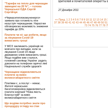
зрителей и почитателей оперетты в
"Тарифи на тепло для черкащан
завищені на 20 %", – голова
Черкаської ОДА Сергій
27 Декабря 2011
Сергійчук
«Черкаситеплокомуненерго»
<< Пред.
1
2
3
4
5
6
7
8
9
10
11
12
13
14
15
заявило про готовність піти
37
38
39
40
41
42
43
44
45
46
47
48
49
50
51
назустріч черкащанам. Наразі ми
73
74
75
76
77
78
7
обговорюємо можливість зниження
тарифів до 20%.
Платити чи ні: що робити, якщо
за лікування Covid-19
вимагають гроші
У МОЗ закликають українців не
мовчати про випадки, коли за
лікування Covid-19 лікарі
державних клінік вимагають гроші.
Якщо подібне вже сталося,
головний санлікар України радить
дзвонити на телефони гарячої лінії
Національної служби здоров'я
Черкащани відмовляються
платити за вивіз
великогабаритного сміття
Платіжки є, а послуг – немає.
Жителі черкаських
багатоповерхівок відмовляються
платити компанії "Нова якість.
Благоустрій" за вивіз
великогабаритного сміття
Що водіям потрібно знати про
процедуру огляду на стан