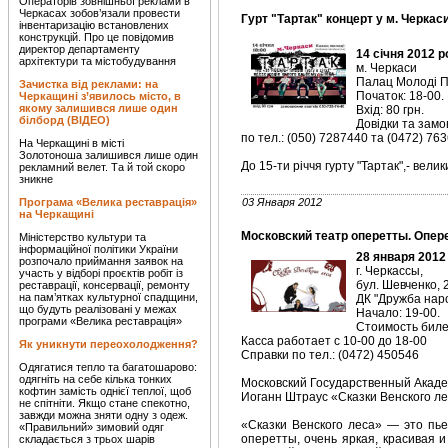
Операторів зовнішньої реклами в
Черкасах зобов’язали провести
Гурт "Тартак" концерт у м. Черкас
інвентаризацію встановлених
конструкцій. Про це повідомив
директор департаменту
14 сiчня 2012 р
архітектури та містобудування
м. Черкаси
Палац Молоді 
Зачистка від реклами: на
Початок: 18-00.
Черкащині з’явилось місто, в
якому залишився лише один
Вхід: 80 грн.
білборд (ВІДЕО)
Довідки та замо
по тел.: (050) 7287440 та (0472) 76
На Черкащині в місті
Золотоноша залишився лише один
До 15-ти річчя гурту "Тартак",- вели
рекламний велет. Та й той скоро
зникне
Програма «Велика реставрація»
03 Января 2012
на Черкащині
Московский театр оперетты. Опере
Міністерство культури та
інформаційної політики України
28 января 2012
розпочало приймання заявок на
г. Черкассы,
участь у відборі проєктів робіт із
бул. Шевченко, 
реставрації, консервації, ремонту
на пам’ятках культурної спадщини,
ДК "Дружба наро
що будуть реалізовані у межах
Начало: 19-00.
програми «Велика реставрація»
Стоимость билет
Касса работает с 10-00 до 18-00
Як уникнути переохолодження?
Справки по тел.: (0472) 450546
Одягатися тепло та багатошарово:
одягніть на себе кілька тонких
Московский Государственный Акаде
кофтин замість однієї теплої, щоб
Иоганн Штраус «Сказки Венского ле
не спітніти. Якщо стане спекотно,
завжди можна зняти одну з одеж.
«Сказки Венского леса» — это пье
«Правильний» зимовий одяг
оперетты, очень яркая, красивая и
складається з трьох шарів