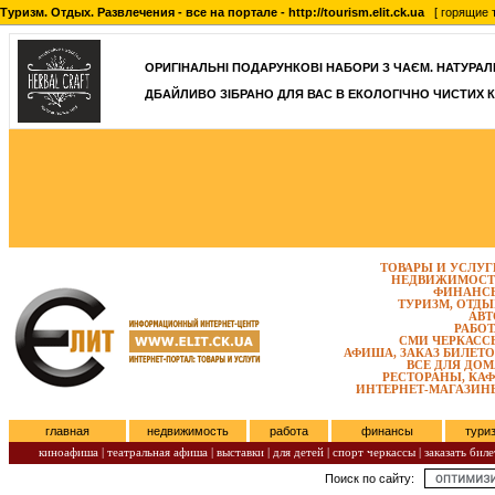
Туризм. Отдых. Развлечения - все на портале - http://tourism.elit.ck.ua
[ горящие т
ОРИГІНАЛЬНІ ПОДАРУНКОВІ НАБОРИ З ЧАЄМ. НАТУРАЛЬН
ДБАЙЛИВО ЗІБРАНО ДЛЯ ВАС В ЕКОЛОГІЧНО ЧИСТИХ К
ТОВАРЫ И УСЛУГ
НЕДВИЖИМОСТ
ФИНАНС
ТУРИЗМ, ОТДЫ
АВТ
РАБОТ
СМИ ЧЕРКАСС
АФИША, ЗАКАЗ БИЛЕТО
ВСЕ ДЛЯ ДОМ
РЕСТОРАНЫ, КАФ
ИНТЕРНЕТ-МАГАЗИН
главная
недвижимость
работа
финансы
тури
киноафиша
|
театральная афиша
|
выставки
|
для детей
|
спорт черкассы
|
заказать биле
Поиск по сайту:
Субота, Август 08, 2026.