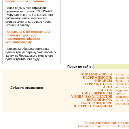
алкогольного сп’яніння
Часто водій може отримати
протокол за статтею 130 КУпАП
(Керування в стані алкогольного
сп’яніння) навіть коли він не
вживав алкоголь, а лише через
незнання закону
Черкаська ОДА спрямувала
позов до суду щодо
незаконності рішення
міськвиконкому
Черкаська обласна державна
адміністрація спрямувала позовну
заяву до Черкаського окружного
адміністративного суду
Поиск по сайту:
ТОВАРЫ И УСЛУГИ
каталог 
НЕДВИЖИМОСТЬ
жилая не
ФИНАНСЫ
банки
|
ТУРИЗМ, ОТДЫХ
туристиче
АВТО
автосало
Добавить предприятие
РАБОТА
кадровые 
СМИ г. ЧЕРКАССЫ
пресса
|
АФИША, ЗАКАЗ БИЛЕТОВ
концерты
ВСЕ ДЛЯ ДОМА
каталог 
РЕСТОРАНЫ, КАФЕ
ресторан
ИНТЕРНЕТ-МАГАЗИНЫ
Информационный интернет-цен
Создание интернет-сайтов. Поддерж