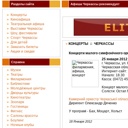
Разделы сайта
Афиша Черкассы рекомендует
Концерты
Киноафиша
Театральная афиша
Выставки Черкассы
Шоу, фестивали
Спорт Черкассы
Для детей
КОНЦЕРТЫ :: ЧЕРКАССЫ
Заказать билеты
Акции и скидки
Концерти малого симфонічного ор
25 января 2012
Справка
г. Черкассы, ул.
Черкасская об
Музеи
Интернет-сайт:
Театры
Начало: 18.30
Филармония
Касса: (0472) 4
Библиотеки
Концерт малого
Молодёжные центры
Солісти: Остап 
Дворцы культуры
Кинотеатры
Камерний оркестр Черкаської облас
Зоопарк
Диригент Олександр Дяченко
Гостиницы
Фитнес
У програмі - Бах, Моцарт, Хольст
Салоны красоты
Боулинг
18 Января 2012
Ночные клубы