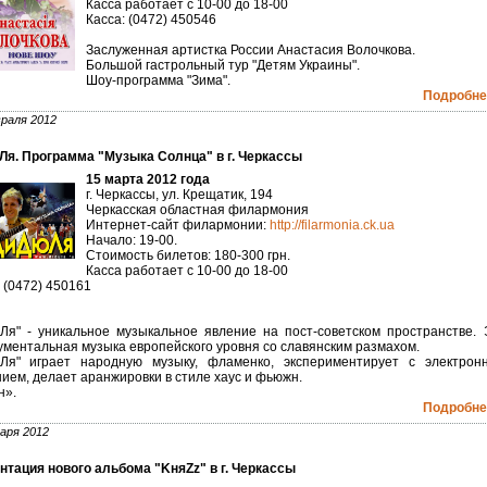
Касса работает с 10-00 до 18-00
Касса: (0472) 450546
Заслуженная артистка России Анастасия Волочкова.
Большой гастрольный тур "Детям Украины".
Шоу-программа "Зима".
Подробнее
раля 2012
я. Программа "Музыка Солнца" в г. Черкассы
15 марта 2012 года
г. Черкассы, ул. Крещатик, 194
Черкасская областная филармония
Интернет-сайт филармонии:
http://filarmonia.ck.ua
Начало: 19-00.
Стоимость билетов: 180-300 грн.
Касса работает с 10-00 до 18-00
 (0472) 450161
Ля" - уникальное музыкальное явление на пост-советском пространстве. 
ументальная музыка европейского уровня со славянским размахом.
Ля" играет народную музыку, фламенко, экспериментирует с электрон
нием, делает аранжировки в стиле хаус и фьюжн.
н».
Подробнее
аря 2012
нтация нового альбома "KняZz" в г. Черкассы