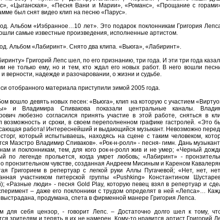
с», «Цыганская», «Песня Вани и Марии», «Романс», «Прощание с горами»
амме был снят видео клип на песню «Парус».
год. Альбом «Избранное…10 лет». Это подарок поклонникам Григория Лепса
вошли самые известные произведения, исполненные артистом.
год. Альбом «Лабиринт». Снято два клипа. «Вьюга», «Лабиринт».
иринту» Григорий Лепс шел, по его признанию, три года. И эти три года каза
ми не только ему, но и тем, кто ждал его новых работ. В него вошли песни
и верности, надежде и разочаровании, о жизни и судьбе.
иси отобранного материала приступили зимой 2005 года.
бом вошло девять новых песен: «Вьюга», клип на которую с участием «Виртуо
вы» и Владимира Спивакова показали центральные каналы. Влади
рович любезно согласился принять участие в этой работе, сняться в кли
 возможность и сроки, в своем переполненном графике гастролей. «Это б
сающая работа! Интереснейший и выдающийся музыкант. Невозможно перед
осторг, который испытываешь, находясь на сцене с таким человеком, кото
тся Маэстро Владимир Спиваков». «Рок-н-ролл» - песня- гимн. Дань музыкант
нам и поклонникам, тем, для кого рок-н-ролл жив и не умер; «Черный дождь
ый по легенде прольется, когда умрет любовь; «Лабиринт» - пронзитель
 о пронзительном чувстве, созданная Андреем Мисиным и Кареном Кавалеря
тая Григорием в репертуар с легкой руки Аллы Пугачевой; «Нет, нет, нет
анная участником питерской группы «Pushking» Константином Шустаре
й); «Разные люди» - песня Gold Play, которую певец взял в репертуар и сде
ксперимент – даже его поклонники с трудом определят в ней «Лепса»… Каж
 выстрадана, продумана, спета в фирменной манере Григория Лепса.
м для себя цензор, - говорит Лепс. – Достаточно долго шел к тому, чт
тся зрителям и терять я их не намерен. Кому-то нравится артист Григорий Л