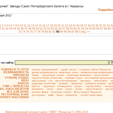
нчик". Звезды Санкт-Петербургского балета в г. Черкассы
Подробнее
аря 2012
1
2
3
4
5
6
7
8
9
10
11
12
13
14
15
16
17
18
19
20
21
22
23
24
25
26
27
28
29
30
31
32
33
3
0
41
42
43
44
45
46
47
48
49
50
51
52
53
54
55
56
57
58
59
60
61
62
63
64
65
66
67
68
69
7
73
74
75
76
77
78
79
80
81
82
83
84
85
86
87
88
След. >>
 по сайту:
ТОВАРЫ И УСЛУГИ
каталог предприятий
|
прайс-листы
|
создание сайтов Черкассы
НЕДВИЖИМОСТЬ
жилая недвижимость:
квартиры,
дома
|
коммерческая недвижимос
ФИНАНСЫ
банки
|
кредитные союзы
|
страховые компании
|
курсы валют
ТУРИЗМ, ОТДЫХ
туристические агентства
|
горящие туры
|
постоянные предложе
АВТО
автосалоны
|
сто
|
автосигнализация
|
автозвук
|
автохимия
|
т
РАБОТА
кадровые агентства
|
резюме
|
вакансии
|
добавить резюме
|
доб
СМИ г. ЧЕРКАССЫ
пресса
|
журналы
|
телевидение
|
радио
|
справочники
|
интерн
А, ЗАКАЗ БИЛЕТОВ
концерты
|
театр
|
кино
|
спорт
|
детям
|
заказ билетов
|
орган
ВСЕ ДЛЯ ДОМА
каталог фирм
|
полезные советы
|
фотогалерея Черкассы
РЕСТОРАНЫ, КАФЕ
рестораны
|
кафе
|
бары
|
пиццерии
|
кухни стран мира
ТЕРНЕТ-МАГАЗИНЫ
Информационный интернет-центр "ЭЛИТ" (Черкассы) © 2006-2010