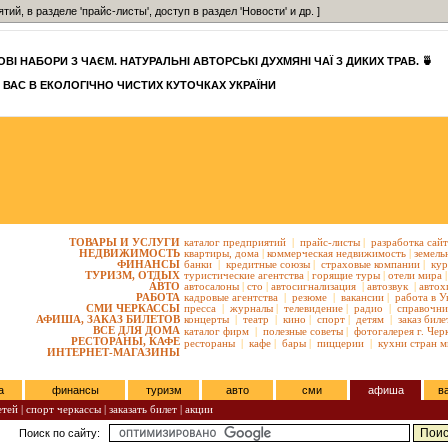
, в разделе 'прайс-листы', доступ в раздел 'Новости' и др. ]
ВІ НАБОРИ З ЧАЄМ. НАТУРАЛЬНІ АВТОРСЬКІ ДУХМЯНІ ЧАЇ З ДИКИХ ТРАВ. 🍵
 ВАС В ЕКОЛОГІЧНО ЧИСТИХ КУТОЧКАХ УКРАЇНИ
ТОВАРЫ И УСЛУГИ
каталог предприятий
|
прайс-листы
|
разработка сай
НЕДВИЖИМОСТЬ
квартиры,
дома
|
коммерческая недвижимость
|
земель
ФИНАНСЫ
банки
|
кредитные союзы
|
страховые компании
|
кур
ТУРИЗМ, ОТДЫХ
туристические агентства
|
горящие туры
|
отели мира
|
АВТО
автосалоны
|
сто
|
автосигнализация
|
автозвук
|
автох
РАБОТА
кадровые агентства
|
резюме
|
вакансии
|
работа в У
СМИ ЧЕРКАССЫ
пресса
|
журналы
|
телевидение
|
радио
|
справочни
АФИША, ЗАКАЗ БИЛЕТОВ
концерты
|
театр
|
кино
|
спорт
|
детям
|
заказ биле
ВСЕ ДЛЯ ДОМА
каталог фирм
|
полезные советы
|
фотогалерея г. Чер
РЕСТОРАНЫ, КАФЕ
рестораны
|
кафе
|
бары
|
пиццерии
|
кухни стран м
ИНТЕРНЕТ-МАГАЗИНЫ
а
финансы
туризм
авто
сми
афиша
в
етей
|
спорт черкассы
|
заказать билет
|
акции
Поиск по сайту: