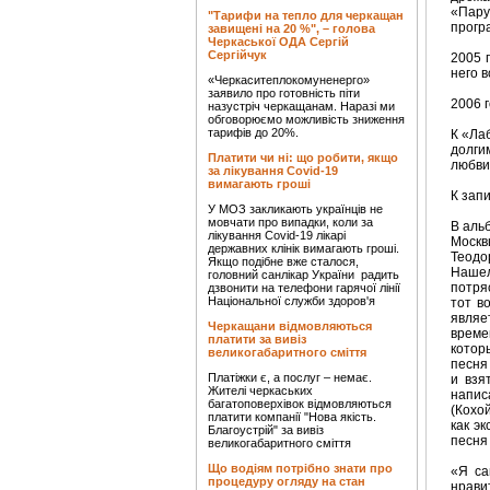
«Пару
"Тарифи на тепло для черкащан
прогр
завищені на 20 %", – голова
Черкаської ОДА Сергій
Сергійчук
2005 
него 
«Черкаситеплокомуненерго»
заявило про готовність піти
2006 
назустріч черкащанам. Наразі ми
обговорюємо можливість зниження
тарифів до 20%.
К «Лаб
долги
Платити чи ні: що робити, якщо
любви 
за лікування Covid-19
вимагають гроші
К зап
У МОЗ закликають українців не
мовчати про випадки, коли за
В аль
лікування Covid-19 лікарі
Моск
державних клінік вимагають гроші.
Теодо
Якщо подібне вже сталося,
Нашел
головний санлікар України радить
потря
дзвонити на телефони гарячої лінії
Національної служби здоров'я
тот в
являе
Черкащани відмовляються
време
платити за вивіз
котор
великогабаритного сміття
песня
Платіжки є, а послуг – немає.
и взя
Жителі черкаських
напис
багатоповерхівок відмовляються
(Кохо
платити компанії "Нова якість.
как э
Благоустрій" за вивіз
песня
великогабаритного сміття
Що водіям потрібно знати про
«Я са
процедуру огляду на стан
нрави