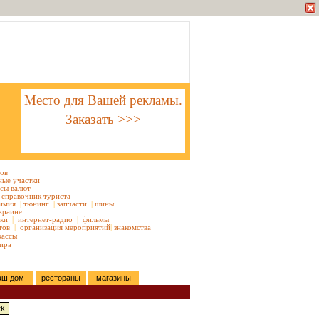
Место для Вашей рекламы.
Заказать >>>
тов
ные участки
сы валют
справочник туриста
имия
|
тюнинг
|
запчасти
|
шины
краине
ки
|
интернет-радио
|
фильмы
тов
|
организация мероприятий
|
знакомства
кассы
ира
аш дом
рестораны
магазины