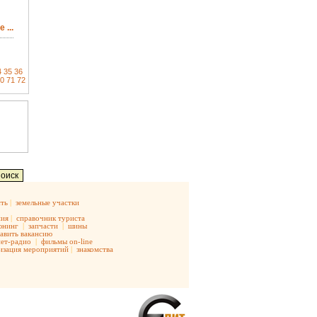
 ...
4
35
36
0
71
72
ть
|
земельные участки
ния
|
справочник туриста
юнинг
|
запчасти
|
шины
авить вакансию
ет-радио
|
фильмы on-line
изация мероприятий
|
знакомства