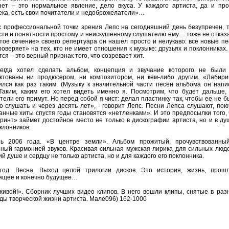
нет – это нормальное явление, дело вкуса. У каждого артиста, да и про
ека, есть свои почитатели и недоброжелатели»…
с профессиональной точки зрения Лепс на сегодняшний день безупречен, т
сти и понятности простому и неискушенному слушателю ему… тоже не отказа
тое сечение» своего репертуара он нашел просто и нелукаво: все новые пе
роверяет» на тех, кто не имеет отношения к музыке: друзьях и поклонниках.
ся – это верный признак того, что созревает хит.
егда хотел сделать альбом, концепция и звучание которого не были
ктованы ни продюсером, ни композитором, ни кем-либо другим. «Лабири
ился как раз таким. (Музыку к значительной части песен альбома он напи
 Таким, каким его хотел видеть именно я. Посмотрим, что будет дальше, 
тели его примут. Но перед собой я чист: делал пластинку так, чтобы ее не 
о слушать и через десять лет», - говорит Лепс. Песни Лепса слушают, поют
анные хиты спустя годы становятся «нетленками». И это предпосылки того, 
ринт» займет достойное место не только в дискографии артиста, но и в ду
клонников.
ь 2006 года. «В центре земли». Альбом прожитый, прочувствованны
нный гармонией звуков. Красивая сильная мужская лирика для сильных людей
й душе и сердцу не только артиста, но и для каждого его поклонника.
год. Весна. Выход целой трилогии дисков. Это история, жизнь, прошл
ящее и конечно будущее…
живой!». Сборник лучших видео клипов. В него вошли клипы, снятые в раз
ды творческой жизни артиста. Мале096) 162-1000