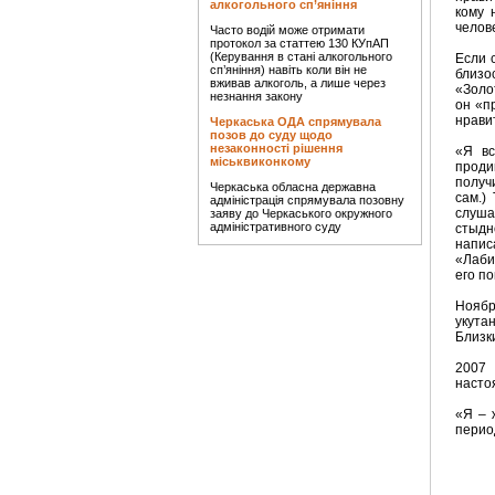
алкогольного сп’яніння
кому 
челов
Часто водій може отримати
протокол за статтею 130 КУпАП
(Керування в стані алкогольного
Если 
сп’яніння) навіть коли він не
близо
вживав алкоголь, а лише через
«Золо
незнання закону
он «п
нравит
Черкаська ОДА спрямувала
позов до суду щодо
незаконності рішення
«Я вс
міськвиконкому
проди
получ
Черкаська обласна державна
сам.)
адміністрація спрямувала позовну
слуша
заяву до Черкаського окружного
адміністративного суду
стыдн
напис
«Лаби
его по
Ноябр
укута
Близки
2007 
насто
«Я – 
перио