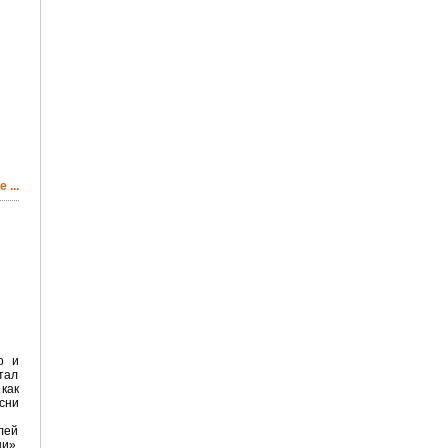
 ...
о и
тал
как
сни
елей
и»,