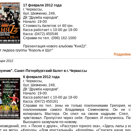
17 февраля 2012 года
г. Черкассы,
бул. Шевченко, 249,
ДК "Дружба народов".
Начало: 19-00.
Стоимость билетов: от 60 грн.
Касса работает с 10-00 до 18-00
Касса: (0472) 450546
Справки по тел.: (096) 162-1000
Презентация нового альбома "KняZz".
т лидера группы "Король и Шут"
Подробнее
аря 2012
унчик". Санкт-Петербургский балет в г. Черкассы
6 февраля 2012 года
г. Черкассы,
бул. Шевченко, 249,
ДК "Дружба народов".
Начало: 19-00.
Касса работает с 10-00 до 18-00
Касса: (0472) 450161
Справки по тел.: (ены не только поклонниками Григория, н
поклонниками самого Владимира Семеновича. Он не с
копировать Мастера. Он спел на своем надрыве. Спел, 
чувствовал. Пропустил через себя. Прожил. И получилось. Пе
Высоцкого зазвучали по-новому.
оизведений, это: « Песня о друге», «Расстрел горного эха», «Здесь лапы у 
т на весу», «Купола», «Дом хрустальный», «Корабли», «Спасите наши душ