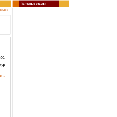
Полезные ссылки
 кино, театр, концерты, спектакли, гастроли, выставки, акции, музеи, спорт. Заказ бил
.00,
тур
 ...