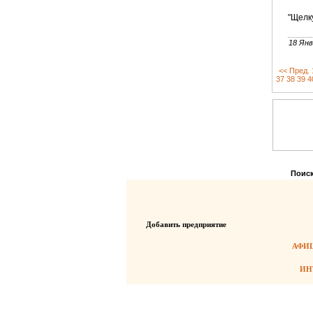
"Щелку
18 Янв
<< Пред.
37
38
39
4
Поиск
Добавить предприятие
АФИШ
ИН