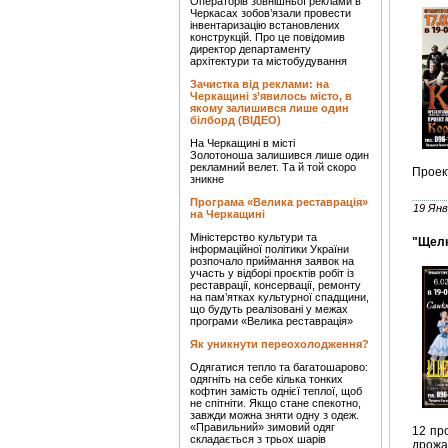
Операторів зовнішньої реклами в
Черкасах зобов’язали провести
інвентаризацію встановлених
конструкцій. Про це повідомив
директор департаменту
архітектури та містобудування
Зачистка від реклами: на
Черкащині з’явилось місто, в
якому залишився лише один
білборд (ВІДЕО)
На Черкащині в місті
Золотоноша залишився лише один
рекламний велет. Та й той скоро
Проек
зникне
Програма «Велика реставрація»
19 Янв
на Черкащині
Міністерство культури та
"Щелк
інформаційної політики України
розпочало приймання заявок на
участь у відборі проєктів робіт із
реставрації, консервації, ремонту
на пам’ятках культурної спадщини,
що будуть реалізовані у межах
програми «Велика реставрація»
Як уникнути переохолодження?
Одягатися тепло та багатошарово:
одягніть на себе кілька тонких
кофтин замість однієї теплої, щоб
не спітніти. Якщо стане спекотно,
завжди можна зняти одну з одеж.
«Правильний» зимовий одяг
12 пр
складається з трьох шарів
дрожа