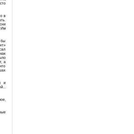
сто
о в
ть.
сни
 Им
 бы
нт»
сал
как
было
, а
что
шах
й и
...
ое,
ные