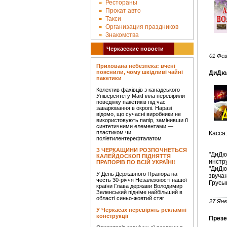
Рестораны
Прокат авто
Такси
Организация праздников
Знакомства
Черкасские новости
01 Фев
Прихована небезпека: вчені
пояснили, чому шкідливі чайні
ДиДюЛ
пакетики
Колектив фахівців з канадського
Університету МакГілла перевірили
поведінку пакетиків під час
заварювання в окропі. Наразі
відомо, що сучасні виробники не
використовують папір, замінивши її
синтетичними елементами —
пластиком чи
Касса:
поліетилентерефталатом
З ЧЕРКАЩИНИ РОЗПОЧНЕТЬСЯ
"ДиДю
КАЛЕЙДОСКОП ПІДНЯТТЯ
инстр
ПРАПОРІВ ПО ВСІЙ УКРАЇНІ!
"ДиДю
У День Державного Прапора на
звуча
честь 30-річчя Незалежності нашої
Грусы
країни Глава держави Володимир
Зеленський підніме найбільший в
області синьо-жовтий стяг
27 Янв
У Черкасах перевірять рекламні
конструкції
Презе