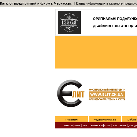
Каталог предприятий и фирм г. Черкассы.
[ Ваша информация в каталоге предприятий
ОРИГІНАЛЬНІ ПОДАРУНКО
ДБАЙЛИВО ЗІБРАНО ДЛЯ
главная
недвижимость
работ
киноафиша
|
театральная афиша
|
выставки
|
для д
Субота, Август 08, 2026.