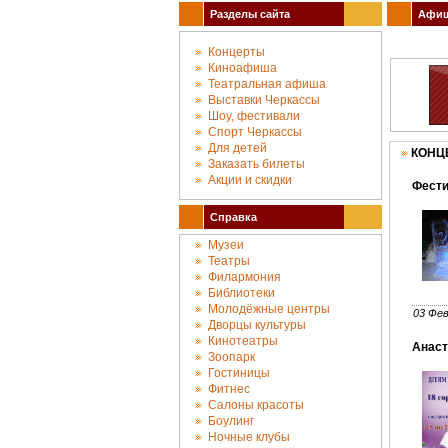
Разделы сайта
Афиша
Концерты
Киноафиша
Театральная афиша
Выставки Черкассы
Шоу, фестивали
Спорт Черкассы
Для детей
КОНЦ
Заказать билеты
Акции и скидки
Фести
Справка
Музеи
Театры
Филармония
Библиотеки
Молодёжные центры
03 Фев
Дворцы культуры
Кинотеатры
Анаст
Зоопарк
Гостиницы
Фитнес
Салоны красоты
Боулинг
Ночные клубы