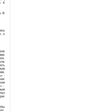
. К
. В
лись
, о
зов
мир
пе.
ыла
ать
рым
ам,
» -
ная
ном
» -
вым
лал
дая
обы
епс,