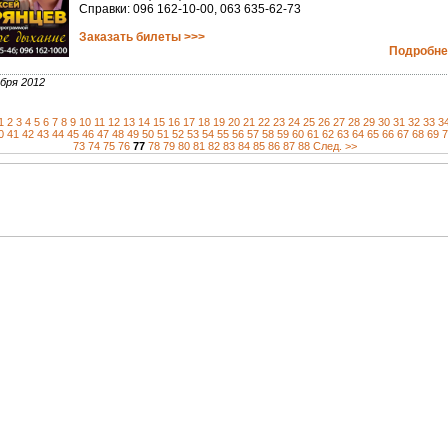
Справки: 096 162-10-00, 063 635-62-73
Заказать билеты >>>
Подробнее
бря 2012
1
2
3
4
5
6
7
8
9
10
11
12
13
14
15
16
17
18
19
20
21
22
23
24
25
26
27
28
29
30
31
32
33
3
0
41
42
43
44
45
46
47
48
49
50
51
52
53
54
55
56
57
58
59
60
61
62
63
64
65
66
67
68
69
7
73
74
75
76
77
78
79
80
81
82
83
84
85
86
87
88
След. >>