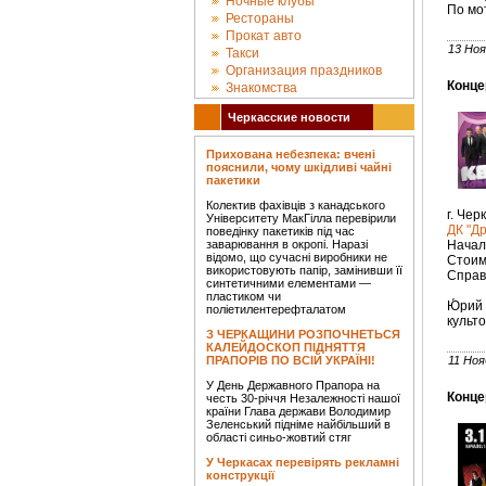
Ночные клубы
По мо
Рестораны
Прокат авто
13 Ноя
Такси
Организация праздников
Конце
Знакомства
Черкасские новости
Прихована небезпека: вчені
пояснили, чому шкідливі чайні
пакетики
Колектив фахівців з канадського
г. Чер
Університету МакГілла перевірили
ДК "Д
поведінку пакетиків під час
заварювання в окропі. Наразі
Начало
відомо, що сучасні виробники не
Стоимо
використовують папір, замінивши її
Справк
синтетичними елементами —
пластиком чи
Ю́рий
поліетилентерефталатом
культ
З ЧЕРКАЩИНИ РОЗПОЧНЕТЬСЯ
КАЛЕЙДОСКОП ПІДНЯТТЯ
ПРАПОРІВ ПО ВСІЙ УКРАЇНІ!
11 Ноя
У День Державного Прапора на
Концер
честь 30-річчя Незалежності нашої
країни Глава держави Володимир
Зеленський підніме найбільший в
області синьо-жовтий стяг
У Черкасах перевірять рекламні
конструкції