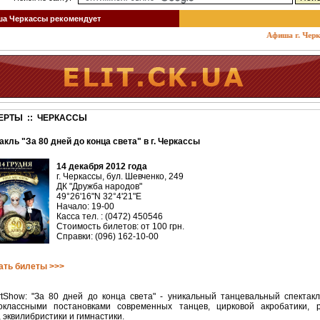
 Черкассы рекомендует
Афиша г. Черкасс
ЕРТЫ :: ЧЕРКАССЫ
акль "За 80 дней до конца света" в г. Черкассы
14 декабря 2012 года
г. Черкассы, бул. Шевченко, 249
ДК "Дружба народов"
49°26'16"N 32°4'21"E
Начало: 19-00
Касса тел. : (0472) 450546
Стоимость билетов: от 100 грн.
Справки: (096) 162-10-00
ать билеты >>>
rtShow: "За 80 дней до конца света" - уникальный танцевальный спектакл
оклассными постановками современных танцев, цирковой акробатики, p
 эквилибристики и гимнастики.