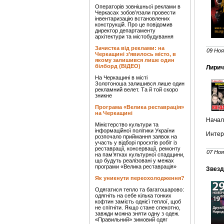
Операторів зовнішньої реклами в
Черкасах зобов’язали провести
інвентаризацію встановлених
конструкцій. Про це повідомив
директор департаменту
архітектури та містобудування
Зачистка від реклами: на
09 Ноя
Черкащині з’явилось місто, в
якому залишився лише один
білборд (ВІДЕО)
Лирич
На Черкащині в місті
Золотоноша залишився лише один
рекламний велет. Та й той скоро
зникне
Програма «Велика реставрація»
на Черкащині
Начал
Міністерство культури та
інформаційної політики України
Интер
розпочало приймання заявок на
участь у відборі проєктів робіт із
реставрації, консервації, ремонту
07 Ноя
на пам’ятках культурної спадщини,
що будуть реалізовані у межах
програми «Велика реставрація»
Звезд
Як уникнути переохолодження?
Одягатися тепло та багатошарово:
одягніть на себе кілька тонких
кофтин замість однієї теплої, щоб
не спітніти. Якщо стане спекотно,
завжди можна зняти одну з одеж.
«Правильний» зимовий одяг