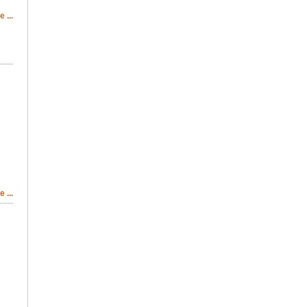
 ...
 ...