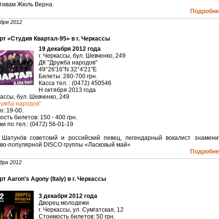
тивам Жюль Верна.
Подробнее
бря 2012
рт «Студия Квартал-95» в г. Черкассы
19 декабря 2012 года
г. Черкассы, бул. Шевченко, 249
ДК "Дружба народов"
49°26'16"N 32°4'21"E
Билеты: 280-700 грн.
Касса тел. : (0472) 450546
Н октября 2013 года
кассы, бул. Шевченко, 249
ружба народов".
: 19-00.
сть билетов: 150 - 400 грн.
и по тел.: (0472) 56-01-19
 Шатуно́в советский и российский певец, легендарный вокалист знамени
ово-популярной DISCO группы «Ласковый май»
Подробнее
бря 2012
т Aaron's Agony (Italy) в г. Черкассы
3 декабря 2012 года
Дворец молодежи
г. Черкассы, ул. Сумгатская, 12
Стоимость билетов: 50 грн.