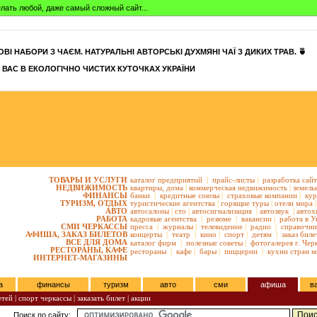
сделать любой, даже самый сложный сайт...
ВІ НАБОРИ З ЧАЄМ. НАТУРАЛЬНІ АВТОРСЬКІ ДУХМЯНІ ЧАЇ З ДИКИХ ТРАВ. 🍵
 ВАС В ЕКОЛОГІЧНО ЧИСТИХ КУТОЧКАХ УКРАЇНИ
ТОВАРЫ И УСЛУГИ
каталог предприятий
|
прайс-листы
|
разработка сай
НЕДВИЖИМОСТЬ
квартиры,
дома
|
коммерческая недвижимость
|
земель
ФИНАНСЫ
банки
|
кредитные союзы
|
страховые компании
|
кур
ТУРИЗМ, ОТДЫХ
туристические агентства
|
горящие туры
|
отели мира
|
АВТО
автосалоны
|
сто
|
автосигнализация
|
автозвук
|
автох
РАБОТА
кадровые агентства
|
резюме
|
вакансии
|
работа в У
СМИ ЧЕРКАССЫ
пресса
|
журналы
|
телевидение
|
радио
|
справочни
АФИША, ЗАКАЗ БИЛЕТОВ
концерты
|
театр
|
кино
|
спорт
|
детям
|
заказ биле
ВСЕ ДЛЯ ДОМА
каталог фирм
|
полезные советы
|
фотогалерея г. Чер
РЕСТОРАНЫ, КАФЕ
рестораны
|
кафе
|
бары
|
пиццерии
|
кухни стран м
ИНТЕРНЕТ-МАГАЗИНЫ
а
финансы
туризм
авто
сми
афиша
в
етей
|
спорт черкассы
|
заказать билет
|
акции
Поиск по сайту: