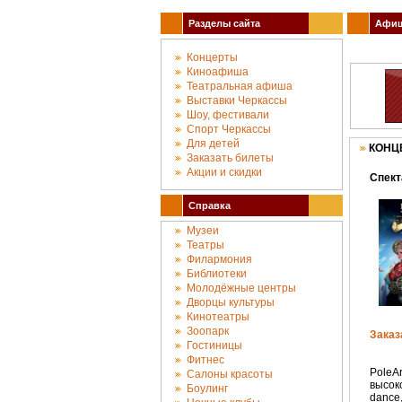
Разделы сайта
Афиша
Концерты
Киноафиша
Театральная афиша
Выставки Черкассы
Шоу, фестивали
Спорт Черкассы
Для детей
КОНЦ
Заказать билеты
Акции и скидки
Спект
Справка
Музеи
Театры
Филармония
Библиотеки
Молодёжные центры
Дворцы культуры
Кинотеатры
Зоопарк
Заказ
Гостиницы
Фитнес
PoleA
Салоны красоты
высок
Боулинг
dance,