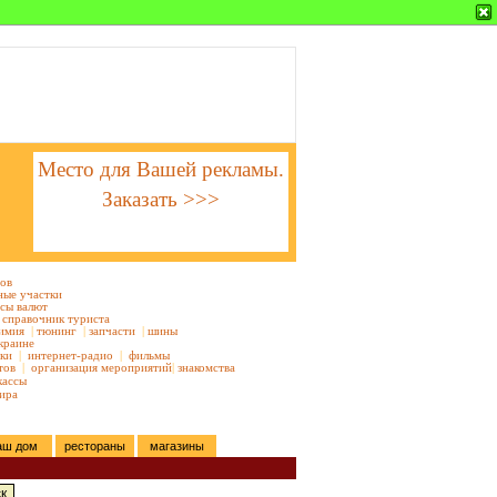
Место для Вашей рекламы.
Заказать >>>
тов
ные участки
сы валют
справочник туриста
имия
|
тюнинг
|
запчасти
|
шины
краине
ки
|
интернет-радио
|
фильмы
тов
|
организация мероприятий
|
знакомства
кассы
ира
аш дом
рестораны
магазины