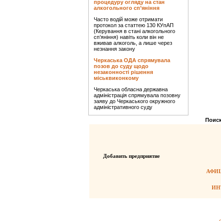
процедуру огляду на стан
алкогольного сп’яніння
Часто водій може отримати
протокол за статтею 130 КУпАП
(Керування в стані алкогольного
сп’яніння) навіть коли він не
вживав алкоголь, а лише через
незнання закону
Черкаська ОДА спрямувала
позов до суду щодо
незаконності рішення
міськвиконкому
Черкаська обласна державна
адміністрація спрямувала позовну
заяву до Черкаського окружного
адміністративного суду
Поиск
Добавить предприятие
АФИШ
ИН