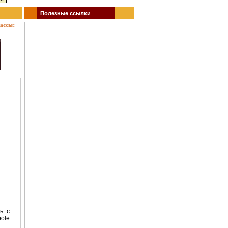
Полезные ссылки
ы: кино, театр, концерты, спектакли, гастроли, выставки, акции, музеи, спорт. Заказ би
ь с
ole