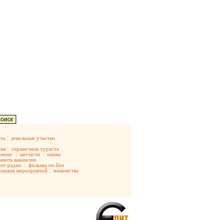
ть
|
земельные участки
ния
|
справочник туриста
юнинг
|
запчасти
|
шины
авить вакансию
ет-радио
|
фильмы on-line
изация мероприятий
|
знакомства