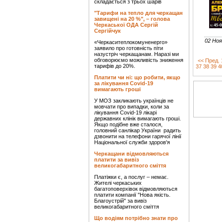
складається з трьох шарів
"Тарифи на тепло для черкащан
завищені на 20 %", – голова
Черкаської ОДА Сергій
Сергійчук
02 Ноя
«Черкаситеплокомуненерго»
заявило про готовність піти
назустріч черкащанам. Наразі ми
обговорюємо можливість зниження
<< Пред.
тарифів до 20%.
37
38
39
4
Платити чи ні: що робити, якщо
за лікування Covid-19
вимагають гроші
У МОЗ закликають українців не
мовчати про випадки, коли за
лікування Covid-19 лікарі
державних клінік вимагають гроші.
Якщо подібне вже сталося,
головний санлікар України радить
дзвонити на телефони гарячої лінії
Національної служби здоров'я
Черкащани відмовляються
платити за вивіз
великогабаритного сміття
Платіжки є, а послуг – немає.
Жителі черкаських
багатоповерхівок відмовляються
платити компанії "Нова якість.
Благоустрій" за вивіз
великогабаритного сміття
Що водіям потрібно знати про