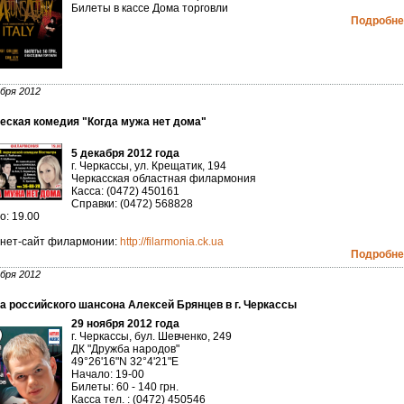
Билеты в кассе Дома торговли
Подробнее
бря 2012
еская комедия "Когда мужа нет дома"
5 декабря 2012 года
г. Черкассы, ул. Крещатик, 194
Черкасская областная филармония
Касса: (0472) 450161
Справки: (0472) 568828
о: 19.00
нет-сайт филармонии:
http://filarmonia.ck.ua
Подробнее
бря 2012
а российского шансона Алексей Брянцев в г. Черкассы
29 ноября 2012 года
г. Черкассы, бул. Шевченко, 249
ДК "Дружба народов"
49°26'16"N 32°4'21"E
Начало: 19-00
Билеты: 60 - 140 грн.
Касса тел. : (0472) 450546