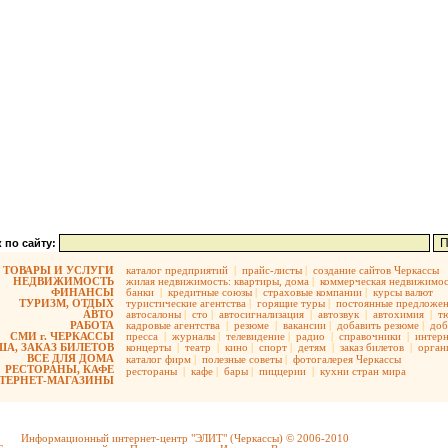
 по сайту:
ТОВАРЫ И УСЛУГИ
каталог предприятий
|
прайс-листы
|
создание сайтов Черкассы
НЕДВИЖИМОСТЬ
жилая недвижимость:
квартиры,
дома
|
коммерческая недвижимос
ФИНАНСЫ
банки
|
кредитные союзы
|
страховые компании
|
курсы валют
ТУРИЗМ, ОТДЫХ
туристические агентства
|
горящие туры
|
постоянные предложе
АВТО
автосалоны
|
сто
|
автосигнализация
|
автозвук
|
автохимия
|
т
РАБОТА
кадровые агентства
|
резюме
|
вакансии
|
добавить резюме
|
доб
СМИ г. ЧЕРКАССЫ
пресса
|
журналы
|
телевидение
|
радио
|
справочники
|
интерн
А, ЗАКАЗ БИЛЕТОВ
концерты
|
театр
|
кино
|
спорт
|
детям
|
заказ билетов
|
орган
ВСЕ ДЛЯ ДОМА
каталог фирм
|
полезные советы
|
фотогалерея Черкассы
РЕСТОРАНЫ, КАФЕ
рестораны
|
кафе
|
бары
|
пиццерии
|
кухни стран мира
ТЕРНЕТ-МАГАЗИНЫ
Информационный интернет-центр "ЭЛИТ" (Черкассы) © 2006-2010