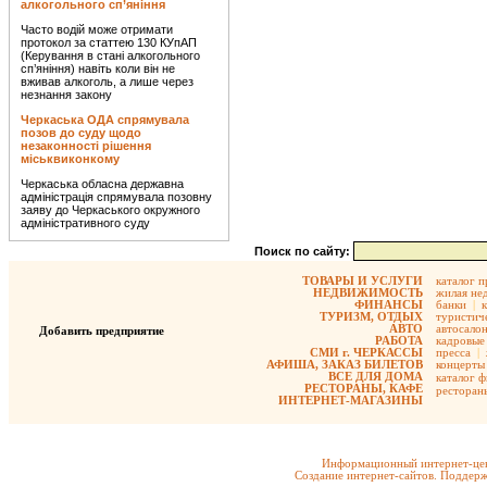
алкогольного сп’яніння
Часто водій може отримати
протокол за статтею 130 КУпАП
(Керування в стані алкогольного
сп’яніння) навіть коли він не
вживав алкоголь, а лише через
незнання закону
Черкаська ОДА спрямувала
позов до суду щодо
незаконності рішення
міськвиконкому
Черкаська обласна державна
адміністрація спрямувала позовну
заяву до Черкаського окружного
адміністративного суду
Поиск по сайту:
ТОВАРЫ И УСЛУГИ
каталог 
НЕДВИЖИМОСТЬ
жилая не
ФИНАНСЫ
банки
|
ТУРИЗМ, ОТДЫХ
туристиче
АВТО
автосало
Добавить предприятие
РАБОТА
кадровые 
СМИ г. ЧЕРКАССЫ
пресса
|
АФИША, ЗАКАЗ БИЛЕТОВ
концерты
ВСЕ ДЛЯ ДОМА
каталог 
РЕСТОРАНЫ, КАФЕ
ресторан
ИНТЕРНЕТ-МАГАЗИНЫ
Информационный интернет-цен
Создание интернет-сайтов. Поддерж