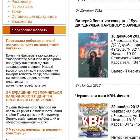
Рестораны
Прокат авто
07 Декабря 2012
Такси
Организация праздников
Валерий Леонтьев концерт - "Лучши
Знакомства
ДК "ДРУЖБА НАРОДОВ" :: АФИША
Черкасские новости
10 декабря 201
г. Черкассы, бул
Прихована небезпека: вчені
пояснили, чому шкідливі чайні
ДК "Дружба нар
пакетики
49°26'16"N 32°4
Начало: 19-00
Колектив фахівців з канадського
Стоимость билет
Університету МакГілла перевірили
Касса тел. : (04
поведінку пакетиків під час
заварювання в окропі. Наразі
відомо, що сучасні виробники не
Валерий Леонтье
використовують папір, замінивши її
синтетичними елементами —
пластиком чи
поліетилентерефталатом
27 Ноября 2012
З ЧЕРКАЩИНИ РОЗПОЧНЕТЬСЯ
Черкасская лига КВН. Финал
КАЛЕЙДОСКОП ПІДНЯТТЯ
ПРАПОРІВ ПО ВСІЙ УКРАЇНІ!
28 ноября 2012
У День Державного Прапора на
честь 30-річчя Незалежності нашої
Черкасская об
країни Глава держави Володимир
г. Черкассы, ул.
Зеленський підніме найбільший в
Начало: 18-30
області синьо-жовтий стяг
Касса: (0472) 4
У Черкасах перевірять рекламні
конструкції
Интернет-сайт