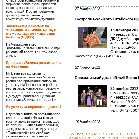
Операторів зовнішньої реклами в
Черкасах зобов’язали провести
інвентаризацію встановлених
27 Ноября 2012
конструкцій. Про це повідомив
директор департаменту
архітектури та містобудування
Гастроли Большого Китайского цир
Зачистка від реклами: на
Черкащині з’явилось місто, в
18 декабря 201
якому залишився лише один
г. Черкассы, бул
білборд (ВІДЕО)
ДК "Дружба нар
49°26'16"N 32°4
На Черкащині в місті
Начало: 19-00
Золотоноша залишився лише один
Стоимость билет
рекламний велет. Та й той скоро
зникне
Касса тел. : (0472) 450546
Програма «Велика реставрація»
на Черкащині
22 Ноября 2012
Міністерство культури та
інформаційної політики України
Бразильський джаз «Brazil Bossa N
розпочало приймання заявок на
участь у відборі проєктів робіт із
реставрації, консервації, ремонту
20 ноября 2012
на пам’ятках культурної спадщини,
Областной музык
що будуть реалізовані у межах
г. Черкассы, бул
програми «Велика реставрація»
Начало: 19-00
Стоимость билет
Як уникнути переохолодження?
тел. (0472) 360
Одягатися тепло та багатошарово:
одягніть на себе кілька тонких
кофтин замість однієї теплої, щоб
15 Ноября 2012
не спітніти. Якщо стане спекотно,
завжди можна зняти одну з одеж.
«Правильний» зимовий одяг
<< Пред.
1
2
3
4
5
6
7
8
9
10
11
12
13
14
15
складається з трьох шарів
37
38
39
40
41
42
43
44
45
46
47
48
49
50
51