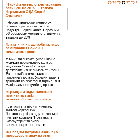
73
74
75
76
77
78
7
"Тарифи на тепло для черкащан
завищені на 20 %", – голова
Черкаської ОДА Сергій
Сергійчук
«Черкаситеплокомуненерго»
заявило про готовність піти
назустріч черкащанам. Наразі ми
обговорюємо можливість зниження
тарифів до 20%.
Платити чи ні: що робити, якщо
за лікування Covid-19
вимагають гроші
У МОЗ закликають українців не
мовчати про випадки, коли за
лікування Covid-19 лікарі
державних клінік вимагають гроші.
Якщо подібне вже сталося,
головний санлікар України радить
дзвонити на телефони гарячої лінії
Національної служби здоров'я
Черкащани відмовляються
платити за вивіз
великогабаритного сміття
Платіжки є, а послуг – немає.
Жителі черкаських
багатоповерхівок відмовляються
платити компанії "Нова якість.
Благоустрій" за вивіз
великогабаритного сміття
Що водіям потрібно знати про
процедуру огляду на стан