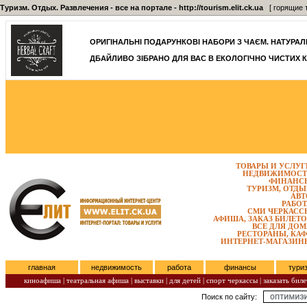
Туризм. Отдых. Развлечения - все на портале - http://tourism.elit.ck.ua
[ горящие т
ОРИГІНАЛЬНІ ПОДАРУНКОВІ НАБОРИ З ЧАЄМ. НАТУРАЛЬН
ДБАЙЛИВО ЗІБРАНО ДЛЯ ВАС В ЕКОЛОГІЧНО ЧИСТИХ К
ТОВАРЫ И УСЛУГ
НЕДВИЖИМОСТ
ФИНАНС
ТУРИЗМ, ОТДЫ
АВТ
РАБОТ
СМИ ЧЕРКАСС
АФИША, ЗАКАЗ БИЛЕТО
ВСЕ ДЛЯ ДОМ
РЕСТОРАНЫ, КАФ
ИНТЕРНЕТ-МАГАЗИН
главная
недвижимость
работа
финансы
тури
киноафиша
|
театральная афиша
|
выставки
|
для детей
|
спорт черкассы
|
заказать биле
Поиск по сайту:
Пятница, Август 07, 2026.