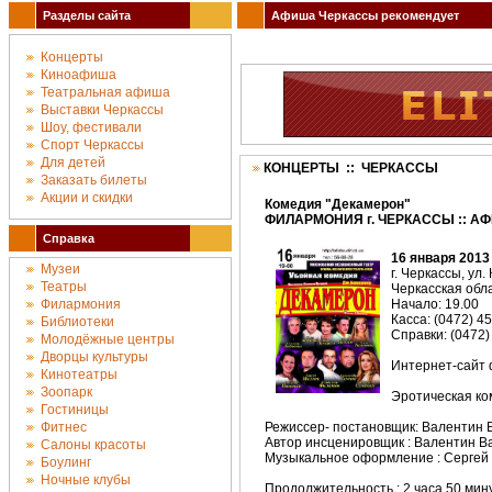
Разделы сайта
Афиша Черкассы рекомендует
Концерты
Киноафиша
Театральная афиша
Выставки Черкассы
Шоу, фестивали
Спорт Черкассы
Для детей
КОНЦЕРТЫ :: ЧЕРКАССЫ
Заказать билеты
Акции и скидки
Комедия "Декамерон"
ФИЛАРМОНИЯ г. ЧЕРКАССЫ :: АФ
Справка
16 января 2013
Музеи
г. Черкассы, ул.
Театры
Черкасская об
Филармония
Начало: 19.00
Касса: (0472) 4
Библиотеки
Справки: (0472)
Молодёжные центры
Дворцы культуры
Интернет-сайт
Кинотеатры
Зоопарк
Эротическая ко
Гостиницы
Фитнес
Режиссер- постановщик: Валентин 
Автор инсценировщик : Валентин В
Салоны красоты
Музыкальное оформление : Сергей
Боулинг
Ночные клубы
Продолжительность : 2 часа 50 мину