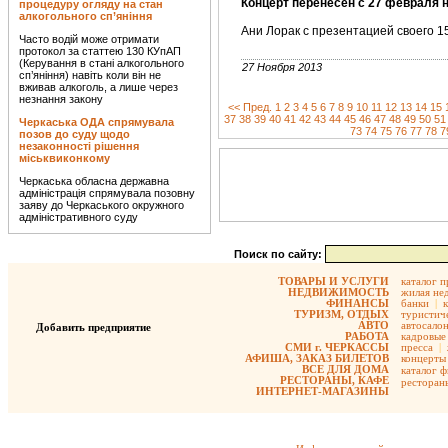
Концерт перенесен с 27 февраля на
процедуру огляду на стан
алкогольного сп’яніння
Ани Лорак с презентацией своего 1
Часто водій може отримати
протокол за статтею 130 КУпАП
(Керування в стані алкогольного
27 Ноября 2013
сп’яніння) навіть коли він не
вживав алкоголь, а лише через
незнання закону
<< Пред.
1
2
3
4
5
6
7
8
9
10
11
12
13
14
15
37
38
39
40
41
42
43
44
45
46
47
48
49
50
51
Черкаська ОДА спрямувала
73
74
75
76
77
78
7
позов до суду щодо
незаконності рішення
міськвиконкому
Черкаська обласна державна
адміністрація спрямувала позовну
заяву до Черкаського окружного
адміністративного суду
Поиск по сайту:
ТОВАРЫ И УСЛУГИ
каталог 
НЕДВИЖИМОСТЬ
жилая не
ФИНАНСЫ
банки
|
ТУРИЗМ, ОТДЫХ
туристиче
АВТО
автосало
Добавить предприятие
РАБОТА
кадровые 
СМИ г. ЧЕРКАССЫ
пресса
|
АФИША, ЗАКАЗ БИЛЕТОВ
концерты
ВСЕ ДЛЯ ДОМА
каталог 
РЕСТОРАНЫ, КАФЕ
ресторан
ИНТЕРНЕТ-МАГАЗИНЫ