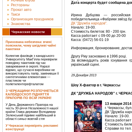
Ночные клубы
Дата концерта будет сообщена до
Рестораны
Прокат авто
Такси
Ирина Дубцова — российская 
Организация праздников
победительница «Фабрики звёзд бул
ДК "Дружба народов".
Знакомства
Начало: 19-00.
Стоимость билетов: 80 - 200 грн.
Черкасские новости
Касса работает с 09-00 до 20-00
Касса: (0472) 56-01-19
Прихована небезпека: вчені
пояснили, чому шкідливі чайні
Информация, бронирование, доставка
пакетики
Колектив фахівців з канадського
Другу Ріку засновано в 1996 році.
Університету МакГілла перевірили
За вісімнадцять років існування г
поведінку пакетиків під час
українській сцені.
заварювання в окропі. Наразі
відомо, що сучасні виробники не
використовують папір, замінивши її
29 Декабря 2013
синтетичними елементами —
пластиком чи
поліетилентерефталатом
Шоу Х-фактор в г. Черкассы
З ЧЕРКАЩИНИ РОЗПОЧНЕТЬСЯ
ДК "ДРУЖБА НАРОДОВ" г. ЧЕРКАС
КАЛЕЙДОСКОП ПІДНЯТТЯ
ПРАПОРІВ ПО ВСІЙ УКРАЇНІ!
13 января 2014
У День Державного Прапора на
г. Черкассы, бул
честь 30-річчя Незалежності нашої
країни Глава держави Володимир
ДК "Дружба наро
Зеленський підніме найбільший в
Начало: 19-00.
області синьо-жовтий стяг
Касса работает 
Стоимость билет
У Черкасах перевірять рекламні
Справки по тел.
конструкції