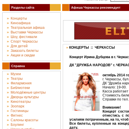
Разделы сайта
Афиша Черкассы рекомендует
Концерты
Киноафиша
Театральная афиша
Выставки Черкассы
Шоу, фестивали
Спорт Черкассы
Для детей
КОНЦЕРТЫ :: ЧЕРКАССЫ
Заказать билеты
Акции и скидки
Концерт Ирина Дубцова в г. Черка
ДК "ДРУЖБА НАРОДОВ" г. ЧЕРКАС
Справка
Музеи
октябрь 2014 г
Театры
г. Черкассы, бул
Филармония
ДК "Дружба наро
Начало: 19-00.
Библиотеки
Касса работает 
Молодёжные центры
Стоимость билет
Дворцы культуры
Справки по тел.
Кинотеатры
Зоопарк
Внимание!
Гостиницы
Концерт состо
Фитнес
отнестись с п
усилиям потраченным, на то, чтоб
Салоны красоты
Все билеты, купленные на конц
Боулинг
дату.