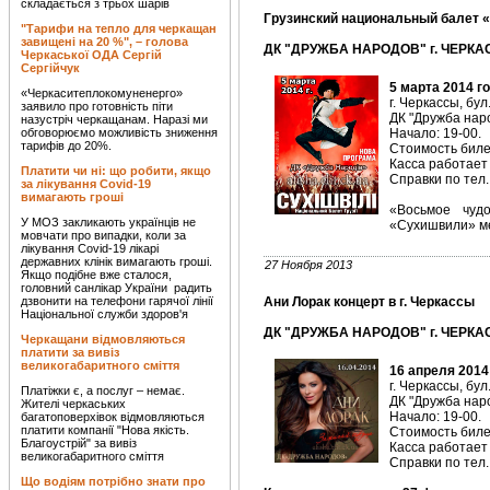
складається з трьох шарів
Грузинский национальный балет «
"Тарифи на тепло для черкащан
завищені на 20 %", – голова
ДК "ДРУЖБА НАРОДОВ" г. ЧЕРКАС
Черкаської ОДА Сергій
Сергійчук
5 марта 2014 г
«Черкаситеплокомуненерго»
г. Черкассы, бул
заявило про готовність піти
ДК "Дружба наро
назустріч черкащанам. Наразі ми
обговорюємо можливість зниження
Начало: 19-00.
тарифів до 20%.
Стоимость билет
Касса работает 
Платити чи ні: що робити, якщо
Справки по тел.
за лікування Covid-19
вимагають гроші
«Восьмое чуд
У МОЗ закликають українців не
«Сухишвили» м
мовчати про випадки, коли за
лікування Covid-19 лікарі
державних клінік вимагають гроші.
27 Ноября 2013
Якщо подібне вже сталося,
головний санлікар України радить
дзвонити на телефони гарячої лінії
Ани Лорак концерт в г. Черкассы
Національної служби здоров'я
ДК "ДРУЖБА НАРОДОВ" г. ЧЕРКАС
Черкащани відмовляються
платити за вивіз
великогабаритного сміття
16 апреля 2014
г. Черкассы, бул
Платіжки є, а послуг – немає.
ДК "Дружба наро
Жителі черкаських
Начало: 19-00.
багатоповерхівок відмовляються
платити компанії "Нова якість.
Стоимость билет
Благоустрій" за вивіз
Касса работает 
великогабаритного сміття
Справки по тел.
Що водіям потрібно знати про