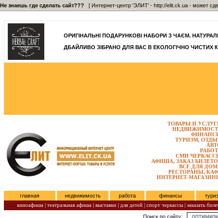
Не знаешь где сделать сайт???
[ Интернет-центр 'ЭЛИТ' - http://elit.ck.ua - может 
]
ОРИГІНАЛЬНІ ПОДАРУНКОВІ НАБОРИ З ЧАЄМ. НАТУРАЛЬН
ДБАЙЛИВО ЗІБРАНО ДЛЯ ВАС В ЕКОЛОГІЧНО ЧИСТИХ К
ТОВАРЫ И УСЛУГ
НЕДВИЖИМОСТ
ФИНАНС
ТУРИЗМ, ОТДЫ
АВТ
РАБОТ
СМИ ЧЕРКАСС
АФИША, ЗАКАЗ БИЛЕТО
ВСЕ ДЛЯ ДОМ
РЕСТОРАНЫ, КАФ
ИНТЕРНЕТ-МАГАЗИН
главная
недвижимость
работа
финансы
тури
киноафиша
|
театральная афиша
|
выставки
|
для детей
|
спорт черкассы
|
заказать биле
Поиск по сайту:
Субота, Август 08, 2026.