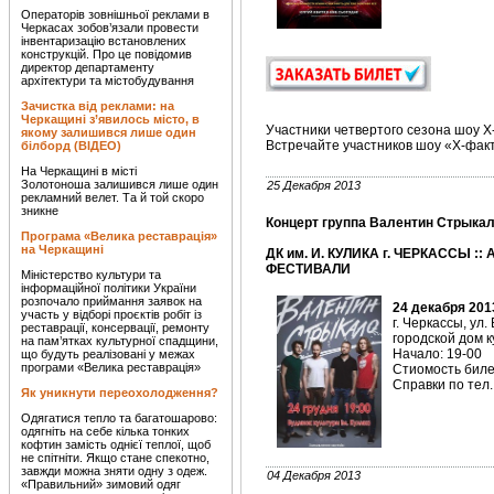
Операторів зовнішньої реклами в
Черкасах зобов’язали провести
інвентаризацію встановлених
конструкцій. Про це повідомив
директор департаменту
архітектури та містобудування
Зачистка від реклами: на
Черкащині з’явилось місто, в
Участники четвертого сезона шоу Х
якому залишився лише один
Встречайте участников шоу «Х-факт
білборд (ВІДЕО)
На Черкащині в місті
Золотоноша залишився лише один
25 Декабря 2013
рекламний велет. Та й той скоро
зникне
Концерт группа Валентин Стрыкало
Програма «Велика реставрація»
на Черкащині
ДК им. И. КУЛИКА г. ЧЕРКАССЫ ::
ФЕСТИВАЛИ
Міністерство культури та
інформаційної політики України
розпочало приймання заявок на
24 декабря 201
участь у відборі проєктів робіт із
г. Черкассы, ул.
реставрації, консервації, ремонту
городской дом к
на пам’ятках культурної спадщини,
Начало: 19-00
що будуть реалізовані у межах
програми «Велика реставрація»
Стиомость билет
Справки по тел.
Як уникнути переохолодження?
Одягатися тепло та багатошарово:
одягніть на себе кілька тонких
кофтин замість однієї теплої, щоб
не спітніти. Якщо стане спекотно,
завжди можна зняти одну з одеж.
04 Декабря 2013
«Правильний» зимовий одяг