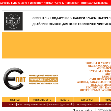
Хочешь купить авто? Интернет-портал 'Авто г. Черкассы' - http://auto.elit.ck.ua
[ 
]
ОРИГІНАЛЬНІ ПОДАРУНКОВІ НАБОРИ З ЧАЄМ. НАТУРАЛЬН
ДБАЙЛИВО ЗІБРАНО ДЛЯ ВАС В ЕКОЛОГІЧНО ЧИСТИХ К
ТОВАРЫ И УСЛУГ
НЕДВИЖИМОСТ
ФИНАНС
ТУРИЗМ, ОТДЫ
АВТ
РАБОТ
СМИ ЧЕРКАСС
АФИША, ЗАКАЗ БИЛЕТО
ВСЕ ДЛЯ ДОМ
РЕСТОРАНЫ, КАФ
ИНТЕРНЕТ-МАГАЗИН
главная
недвижимость
работа
финансы
тури
киноафиша
|
театральная афиша
|
выставки
|
для детей
|
спорт черкассы
|
заказать биле
Поиск по сайту:
Четверг, Август 06, 2026.