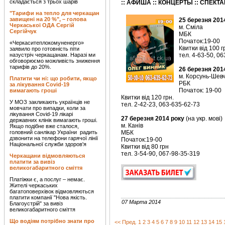
складається з трьох шарів
:: АФИША :: КОНЦЕРТЫ :: СПЕКТ
"Тарифи на тепло для черкащан
завищені на 20 %", – голова
25 березня 201
Черкаської ОДА Сергій
м. Сміла
Сергійчук
МБК
Початок:19-00
«Черкаситеплокомуненерго»
Квитки від 100 г
заявило про готовність піти
назустріч черкащанам. Наразі ми
тел. 4-63-50, 0
обговорюємо можливість зниження
тарифів до 20%.
26 березня 201
м. Корсунь-Шевч
Платити чи ні: що робити, якщо
РБК
за лікування Covid-19
Початок: 19-00
вимагають гроші
Квитки від 120 грн.
У МОЗ закликають українців не
тел. 2-42-23, 063-635-62-73
мовчати про випадки, коли за
лікування Covid-19 лікарі
27 березня 2014 року
(на укр. мові)
державних клінік вимагають гроші.
м. Канів
Якщо подібне вже сталося,
головний санлікар України радить
МБК
дзвонити на телефони гарячої лінії
Початок:19-00
Національної служби здоров'я
Квитки від 80 грн
тел. 3-54-90, 067-98-35-319
Черкащани відмовляються
платити за вивіз
великогабаритного сміття
Платіжки є, а послуг – немає.
Жителі черкаських
багатоповерхівок відмовляються
платити компанії "Нова якість.
07 Марта 2014
Благоустрій" за вивіз
великогабаритного сміття
Що водіям потрібно знати про
<< Пред.
1
2
3
4
5
6
7
8
9
10
11
12
13
14
15