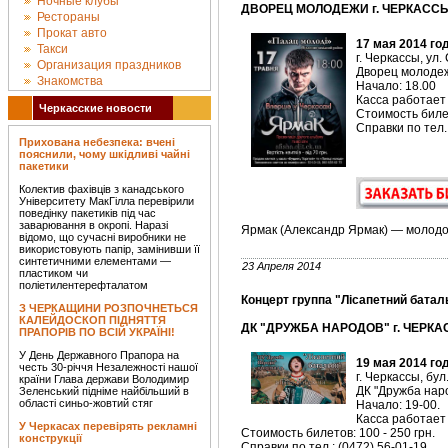
Ночные клубы
ДВОРЕЦ МОЛОДЕЖИ г. ЧЕРКАССЫ 
Рестораны
Прокат авто
17 мая 2014 го
Такси
г. Черкассы, ул.
Организация праздников
Дворец молоде
Знакомства
Начало: 18.00
Касса работает 
Черкасские новости
Стоимость билет
Справки по тел.
Прихована небезпека: вчені
пояснили, чому шкідливі чайні
пакетики
Колектив фахівців з канадського
Університету МакГілла перевірили
поведінку пакетиків під час
заварювання в окропі. Наразі
Ярмак (Александр Ярмак) — молодо
відомо, що сучасні виробники не
використовують папір, замінивши її
синтетичними елементами —
23 Апреля 2014
пластиком чи
поліетилентерефталатом
Концерт группа "Лісапетний баталь
З ЧЕРКАЩИНИ РОЗПОЧНЕТЬСЯ
КАЛЕЙДОСКОП ПІДНЯТТЯ
ДК "ДРУЖБА НАРОДОВ" г. ЧЕРКАС
ПРАПОРІВ ПО ВСІЙ УКРАЇНІ!
У День Державного Прапора на
19 мая 2014 го
честь 30-річчя Незалежності нашої
г. Черкассы, бул
країни Глава держави Володимир
ДК "Дружба наро
Зеленський підніме найбільший в
області синьо-жовтий стяг
Начало: 19-00.
Касса работает 
У Черкасах перевірять рекламні
Стоимость билетов: 100 - 250 грн.
конструкції
Справки по тел.: (0472) 56-01-19