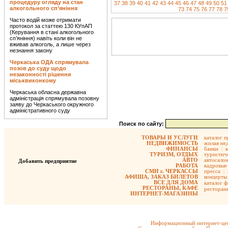
процедуру огляду на стан
37
38
39
40
41
42
43
44
45
46
47
48
49
50
51
алкогольного сп’яніння
73
74
75
76
77
78
7
Часто водій може отримати
протокол за статтею 130 КУпАП
(Керування в стані алкогольного
сп’яніння) навіть коли він не
вживав алкоголь, а лише через
незнання закону
Черкаська ОДА спрямувала
позов до суду щодо
незаконності рішення
міськвиконкому
Черкаська обласна державна
адміністрація спрямувала позовну
заяву до Черкаського окружного
адміністративного суду
Поиск по сайту:
ТОВАРЫ И УСЛУГИ
каталог 
НЕДВИЖИМОСТЬ
жилая не
ФИНАНСЫ
банки
|
ТУРИЗМ, ОТДЫХ
туристиче
АВТО
автосало
Добавить предприятие
РАБОТА
кадровые 
СМИ г. ЧЕРКАССЫ
пресса
|
АФИША, ЗАКАЗ БИЛЕТОВ
концерты
ВСЕ ДЛЯ ДОМА
каталог 
РЕСТОРАНЫ, КАФЕ
ресторан
ИНТЕРНЕТ-МАГАЗИНЫ
Информационный интернет-цен