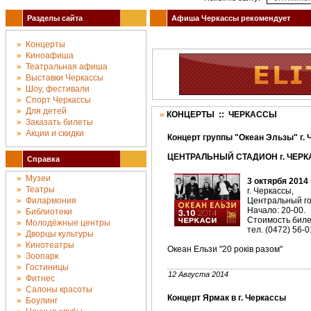
Разделы сайта
Афиша Черкассы рекомендует
Концерты
Киноафиша
Театральная афиша
Выставки Черкассы
Шоу, фестивали
Спорт Черкассы
Для детей
КОНЦЕРТЫ :: ЧЕРКАССЫ
Заказать билеты
Акции и скидки
Концерт группы "Океан Эльзы" г. 
ЦЕНТРАЛЬНЫЙ СТАДИОН г. ЧЕРКА
Справка
Музеи
3 октярбя 2014
Театры
г. Черкассы,
Филармония
Центральный го
Начало: 20-00.
Библиотеки
Стоимость билет
Молодёжные центры
тел. (0472) 56-0
Дворцы культуры
Кинотеатры
Океан Ельзи "20 років разом"
Зоопарк
Гостиницы
12 Августа 2014
Фитнес
Салоны красоты
Концерт Ярмак в г. Черкассы
Боулинг