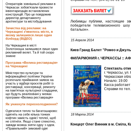
Операторів зовнішньої реклами в
Черкасах зобов’язали провести
інвентаризацію встановлених
конструкцій. Про це повідомив
директор департаменту
Любимцы публики, настоящие зв
архітектури та містобудування
победители телевизионного шоу
Зачистка від реклами: на
батальон».
Черкащині з’явилось місто, в
якому залишився лише один
білборд (ВІДЕО)
15 Апреля 2014
На Черкащині в місті
Золотоноша залишився лише один
Киев Гранд Балет "Ромео и Джуль
рекламний велет. Та й той скоро
зникне
ФИЛАРМОНИЯ г. ЧЕРКАССЫ :: АФ
Програма «Велика реставрація»
на Черкащині
Спектакль отм
г. Черкассы, ул.
Міністерство культури та
інформаційної політики України
Черкасская об
розпочало приймання заявок на
Начало: 19.00
участь у відборі проєктів робіт із
Касса работает 
реставрації, консервації, ремонту
Справки по тел.
на пам’ятках культурної спадщини,
що будуть реалізовані у межах
програми «Велика реставрація»
Як уникнути переохолодження?
Одягатися тепло та багатошарово:
одягніть на себе кілька тонких
18 Марта 2014
кофтин замість однієї теплої, щоб
не спітніти. Якщо стане спекотно,
Концерт Олег Винник в м. Сміла, К
завжди можна зняти одну з одеж.
«Правильний» зимовий одяг