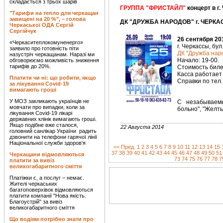
складається з трьох шарів
ГРУППА "ФРИСТАЙЛ"
концерт в г
"Тарифи на тепло для черкащан
завищені на 20 %", – голова
ДК "ДРУЖБА НАРОДОВ" г. ЧЕРКАС
Черкаської ОДА Сергій
Сергійчук
26 сентября 20
«Черкаситеплокомуненерго»
г. Черкассы, бул
заявило про готовність піти
ДК "Дружба наро
назустріч черкащанам. Наразі ми
Начало: 19-00.
обговорюємо можливість зниження
тарифів до 20%.
Стоимость билет
Касса работает 
Платити чи ні: що робити, якщо
Справки по тел.
за лікування Covid-19
вимагають гроші
У МОЗ закликають українців не
С незабываемы
мовчати про випадки, коли за
больно", "Желты
лікування Covid-19 лікарі
державних клінік вимагають гроші.
Якщо подібне вже сталося,
22 Августа 2014
головний санлікар України радить
дзвонити на телефони гарячої лінії
Національної служби здоров'я
<< Пред.
1
2
3
4
5
6
7
8
9
10
11
12
13
14
15
37
38
39
40
41
42
43
44
45
46
47
48
49
50
51
Черкащани відмовляються
73
74
75
76
77
78
7
платити за вивіз
великогабаритного сміття
Платіжки є, а послуг – немає.
Жителі черкаських
багатоповерхівок відмовляються
платити компанії "Нова якість.
Благоустрій" за вивіз
великогабаритного сміття
Що водіям потрібно знати про