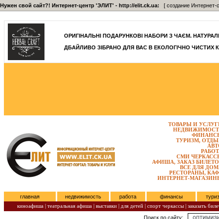
Нужен свой сайт?! Интернет-центр 'ЭЛИТ' - http://elit.ck.ua:
[ создание Интернет-с
]
ОРИГІНАЛЬНІ ПОДАРУНКОВІ НАБОРИ З ЧАЄМ. НАТУРАЛЬН
ДБАЙЛИВО ЗІБРАНО ДЛЯ ВАС В ЕКОЛОГІЧНО ЧИСТИХ К
ТОВАРЫ И УСЛУГ
НЕДВИЖИМОСТ
ФИНАНС
ТУРИЗМ, ОТДЫ
АВТ
РАБОТ
СМИ ЧЕРКАСС
АФИША, ЗАКАЗ БИЛЕТО
ВСЕ ДЛЯ ДОМ
РЕСТОРАНЫ, КАФ
ИНТЕРНЕТ-МАГАЗИН
главная
недвижимость
работа
финансы
тури
киноафиша
|
театральная афиша
|
выставки
|
для детей
|
спорт черкассы
|
заказать биле
Поиск по сайту:
Воскресенье, Август 09, 2026.