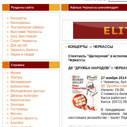
Разделы сайта
Афиша Черкассы рекомендует
Концерты
Киноафиша
Театральная афиша
Выставки Черкассы
Шоу, фестивали
Спорт Черкассы
Для детей
КОНЦЕРТЫ :: ЧЕРКАССЫ
Заказать билеты
Акции и скидки
Спектакль "Щелкунчик" в исполне
Черкассы
Справка
ДК "ДРУЖБА НАРОДОВ" г. ЧЕРКАС
Музеи
Театры
27 ноября 2014
Филармония
г. Черкассы, бул
ДК "Дружба наро
Библиотеки
Начало: 19-00.
Молодёжные центры
Стоимость билет
Дворцы культуры
Касса работает 
Кинотеатры
Касса: (0472) 5
Зоопарк
Гостиницы
В преддверии 
Фитнес
праздников л
настоящее волшебство – балет Рад
Салоны красоты
Боулинг