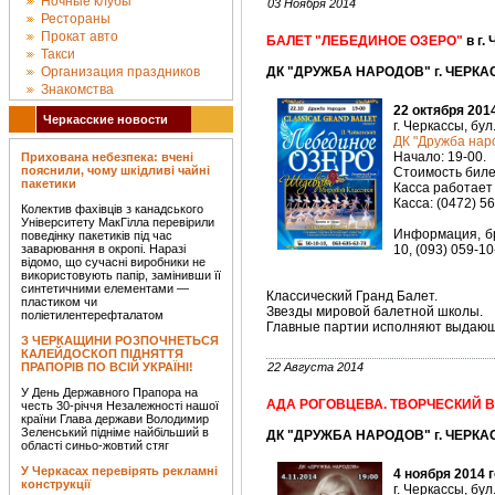
Ночные клубы
03 Ноября 2014
Рестораны
Прокат авто
БАЛЕТ "ЛЕБЕДИНОЕ ОЗЕРО"
в г.
Такси
Организация праздников
ДК "ДРУЖБА НАРОДОВ" г. ЧЕРКАС
Знакомства
22 октября 201
Черкасские новости
г. Черкассы, бул
ДК "Дружба наро
Начало: 19-00.
Прихована небезпека: вчені
пояснили, чому шкідливі чайні
Стоимость билет
пакетики
Касса работает 
Касса: (0472) 5
Колектив фахівців з канадського
Університету МакГілла перевірили
Информация, бр
поведінку пакетиків під час
заварювання в окропі. Наразі
10, (093) 059-10
відомо, що сучасні виробники не
використовують папір, замінивши її
синтетичними елементами —
Классический Гранд Балет.
пластиком чи
Звезды мировой балетной школы.
поліетилентерефталатом
Главные партии исполняют выдающ
З ЧЕРКАЩИНИ РОЗПОЧНЕТЬСЯ
КАЛЕЙДОСКОП ПІДНЯТТЯ
ПРАПОРІВ ПО ВСІЙ УКРАЇНІ!
22 Августа 2014
У День Державного Прапора на
АДА РОГОВЦЕВА. ТВОРЧЕСКИЙ 
честь 30-річчя Незалежності нашої
країни Глава держави Володимир
Зеленський підніме найбільший в
ДК "ДРУЖБА НАРОДОВ" г. ЧЕРКАС
області синьо-жовтий стяг
У Черкасах перевірять рекламні
4 ноября 2014 
конструкції
г. Черкассы, бул