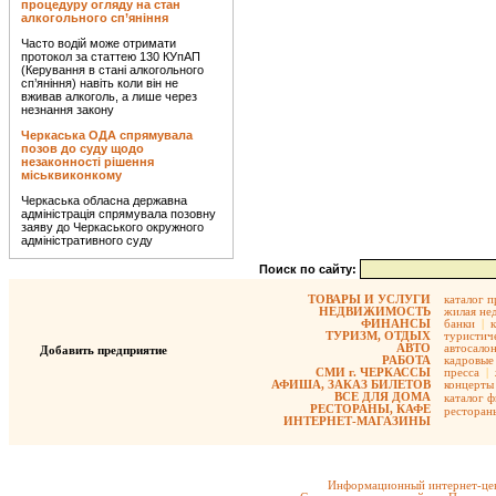
процедуру огляду на стан
алкогольного сп’яніння
Часто водій може отримати
протокол за статтею 130 КУпАП
(Керування в стані алкогольного
сп’яніння) навіть коли він не
вживав алкоголь, а лише через
незнання закону
Черкаська ОДА спрямувала
позов до суду щодо
незаконності рішення
міськвиконкому
Черкаська обласна державна
адміністрація спрямувала позовну
заяву до Черкаського окружного
адміністративного суду
Поиск по сайту:
ТОВАРЫ И УСЛУГИ
каталог 
НЕДВИЖИМОСТЬ
жилая не
ФИНАНСЫ
банки
|
ТУРИЗМ, ОТДЫХ
туристиче
АВТО
автосало
Добавить предприятие
РАБОТА
кадровые 
СМИ г. ЧЕРКАССЫ
пресса
|
АФИША, ЗАКАЗ БИЛЕТОВ
концерты
ВСЕ ДЛЯ ДОМА
каталог 
РЕСТОРАНЫ, КАФЕ
ресторан
ИНТЕРНЕТ-МАГАЗИНЫ
Информационный интернет-цен