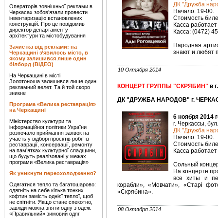
ДК "Дружба наро
Операторів зовнішньої реклами в
Начало: 19-00.
Черкасах зобов’язали провести
Стоимость билет
інвентаризацію встановлених
конструкцій. Про це повідомив
Касса работает 
директор департаменту
Касса: (0472) 4
архітектури та містобудування
Народная артис
Зачистка від реклами: на
знают и любят 
Черкащині з’явилось місто, в
якому залишився лише один
білборд (ВІДЕО)
10 Октября 2014
На Черкащині в місті
Золотоноша залишився лише один
КОНЦЕРТ ГРУППЫ "СКРЯБИН"
в г
рекламний велет. Та й той скоро
зникне
ДК "ДРУЖБА НАРОДОВ" г. ЧЕРКАС
Програма «Велика реставрація»
на Черкащині
6 ноября 2014 
Міністерство культури та
г. Черкассы, бул
інформаційної політики України
ДК "Дружба наро
розпочало приймання заявок на
Начало: 19-00.
участь у відборі проєктів робіт із
Стоимость билет
реставрації, консервації, ремонту
на пам’ятках культурної спадщини,
Касса работает 
що будуть реалізовані у межах
програми «Велика реставрація»
Сольный концер
На концерте про
Як уникнути переохолодження?
все хиты и пе
Одягатися тепло та багатошарово:
корабли», «Мовчати», «Старі фот
одягніть на себе кілька тонких
«Скрябина».
кофтин замість однієї теплої, щоб
не спітніти. Якщо стане спекотно,
завжди можна зняти одну з одеж.
08 Октября 2014
«Правильний» зимовий одяг