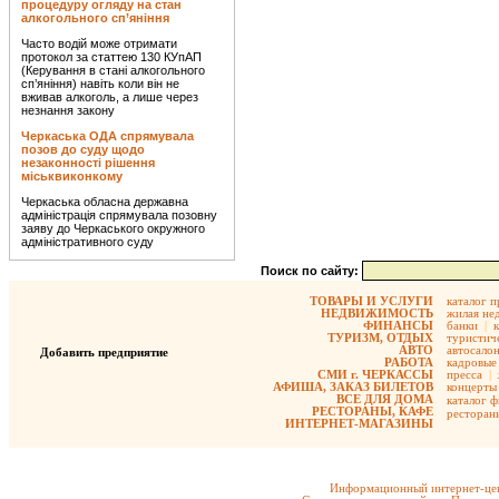
процедуру огляду на стан
алкогольного сп’яніння
Часто водій може отримати
протокол за статтею 130 КУпАП
(Керування в стані алкогольного
сп’яніння) навіть коли він не
вживав алкоголь, а лише через
незнання закону
Черкаська ОДА спрямувала
позов до суду щодо
незаконності рішення
міськвиконкому
Черкаська обласна державна
адміністрація спрямувала позовну
заяву до Черкаського окружного
адміністративного суду
Поиск по сайту:
ТОВАРЫ И УСЛУГИ
каталог 
НЕДВИЖИМОСТЬ
жилая не
ФИНАНСЫ
банки
|
ТУРИЗМ, ОТДЫХ
туристиче
АВТО
автосало
Добавить предприятие
РАБОТА
кадровые 
СМИ г. ЧЕРКАССЫ
пресса
|
АФИША, ЗАКАЗ БИЛЕТОВ
концерты
ВСЕ ДЛЯ ДОМА
каталог 
РЕСТОРАНЫ, КАФЕ
ресторан
ИНТЕРНЕТ-МАГАЗИНЫ
Информационный интернет-цен