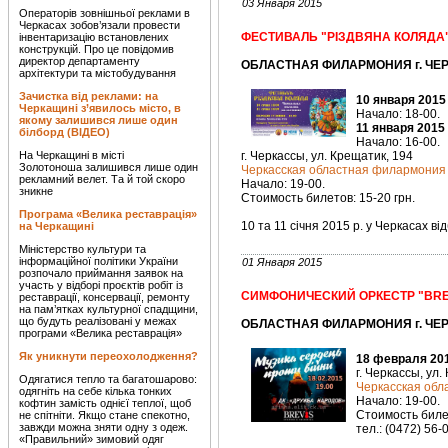
03 Января 2015
Операторів зовнішньої реклами в
Черкасах зобов’язали провести
ФЕСТИВАЛЬ "РІЗДВЯНА КОЛЯДА
інвентаризацію встановлених
конструкцій. Про це повідомив
директор департаменту
ОБЛАСТНАЯ ФИЛАРМОНИЯ г. ЧЕРК
архітектури та містобудування
Зачистка від реклами: на
10 января 2015
Черкащині з’явилось місто, в
Начало: 18-00.
якому залишився лише один
11 января 2015
білборд (ВІДЕО)
Начало: 16-00.
На Черкащині в місті
г. Черкассы, ул. Крещатик, 194
Золотоноша залишився лише один
Черкасская областная филармония
рекламний велет. Та й той скоро
Начало: 19-00.
зникне
Стоимость билетов: 15-20 грн.
Програма «Велика реставрація»
10 та 11 січня 2015 р. у Черкасах в
на Черкащині
Міністерство культури та
інформаційної політики України
01 Января 2015
розпочало приймання заявок на
участь у відборі проєктів робіт із
СИМФОНИЧЕСКИЙ ОРКЕСТР "BRE
реставрації, консервації, ремонту
на пам’ятках культурної спадщини,
що будуть реалізовані у межах
ОБЛАСТНАЯ ФИЛАРМОНИЯ г. ЧЕРК
програми «Велика реставрація»
Як уникнути переохолодження?
18 февраля 201
г. Черкассы, ул.
Одягатися тепло та багатошарово:
Черкасская об
одягніть на себе кілька тонких
Начало: 19-00.
кофтин замість однієї теплої, щоб
Стоимость билет
не спітніти. Якщо стане спекотно,
завжди можна зняти одну з одеж.
тел.: (0472) 56-
«Правильний» зимовий одяг