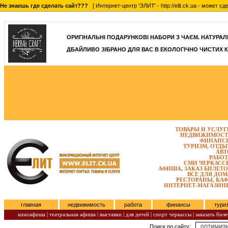
Не знаешь где сделать сайт???
[ Интернет-центр 'ЭЛИТ' - http://elit.ck.ua - может 
]
ОРИГІНАЛЬНІ ПОДАРУНКОВІ НАБОРИ З ЧАЄМ. НАТУРАЛЬН
ДБАЙЛИВО ЗІБРАНО ДЛЯ ВАС В ЕКОЛОГІЧНО ЧИСТИХ К
ТОВАРЫ И УСЛУГ
НЕДВИЖИМОСТ
ФИНАНС
ТУРИЗМ, ОТДЫ
АВТ
РАБОТ
СМИ ЧЕРКАСС
АФИША, ЗАКАЗ БИЛЕТО
ВСЕ ДЛЯ ДОМ
РЕСТОРАНЫ, КАФ
ИНТЕРНЕТ-МАГАЗИН
главная
недвижимость
работа
финансы
тури
киноафиша
|
театральная афиша
|
выставки
|
для детей
|
спорт черкассы
|
заказать биле
Поиск по сайту:
Субота, Август 08, 2026.