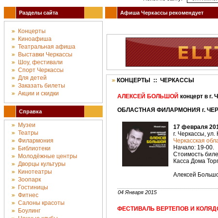
Разделы сайта
Афиша Черкассы рекомендует
Концерты
Киноафиша
Театральная афиша
Выставки Черкассы
Шоу, фестивали
Спорт Черкассы
Для детей
КОНЦЕРТЫ :: ЧЕРКАССЫ
Заказать билеты
Акции и скидки
АЛЕКСЕЙ БОЛЬШОЙ
концерт в г.
ОБЛАСТНАЯ ФИЛАРМОНИЯ г. ЧЕРК
Справка
Музеи
17 февраля 201
Театры
г. Черкассы, ул.
Филармония
Черкасская об
Начало: 19-00.
Библиотеки
Стоимость билет
Молодёжные центры
Касса Дома Торг
Дворцы культуры
Кинотеатры
Алексей Большо
Зоопарк
Гостиницы
04 Января 2015
Фитнес
Салоны красоты
ФЕСТИВАЛЬ ВЕРТЕПОВ И КОЛЯД
Боулинг