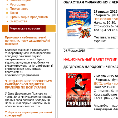
Ночные клубы
ОБЛАСТНАЯ ФИЛАРМОНИЯ г. ЧЕРК
Рестораны
Прокат авто
17 января 2015
Такси
г. Черкассы, ул.
Организация праздников
Черкасская об
Знакомства
Начало: 10-30.
Стоимость биле
Черкасские новости
тел.: (0472) 45-
Фестиваль верте
Прихована небезпека: вчені
пояснили, чому шкідливі чайні
Украіно"
пакетики
Колектив фахівців з канадського
04 Января 2015
Університету МакГілла перевірили
поведінку пакетиків під час
заварювання в окропі. Наразі
НАЦИОНАЛЬНЫЙ БАЛЕТ ГРУЗИИ
відомо, що сучасні виробники не
використовують папір, замінивши її
ДК "ДРУЖБА НАРОДОВ" г. ЧЕРКАС
синтетичними елементами —
пластиком чи
поліетилентерефталатом
2 марта 2015 г
г. Черкассы, бул
З ЧЕРКАЩИНИ РОЗПОЧНЕТЬСЯ
ДК "Дружба наро
КАЛЕЙДОСКОП ПІДНЯТТЯ
Начало: 19-00.
ПРАПОРІВ ПО ВСІЙ УКРАЇНІ!
Стоимость билет
У День Державного Прапора на
Касса работает 
честь 30-річчя Незалежності нашої
Касса: (0472) 5
країни Глава держави Володимир
Зеленський підніме найбільший в
Ансамбль нар
області синьо-жовтий стяг
танцовщики Ил
У Черкасах перевірять рекламні
конструкції