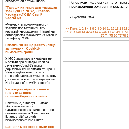
складається з трьох шарів
Репертуар коллектива это наст
произведений рок-групп и рок-испо
"Тарифи на тепло для черкащан
завищені на 20 %", – голова
Черкаської ОДА Сергій
27 Декабря 2014
Сергійчук
«Черкаситеплокомуненерго»
заявило про готовність піти
<< Пред.
1
2
3
4
5
6
7
8
9
10
11
12
13
14
15
назустріч черкащанам. Наразі ми
37
38
39
40
41
42
43
44
45
46
47
48
49
50
51
обговорюємо можливість зниження
73
74
75
76
77
78
7
тарифів до 20%.
Платити чи ні: що робити, якщо
за лікування Covid-19
вимагають гроші
У МОЗ закликають українців не
мовчати про випадки, коли за
лікування Covid-19 лікарі
державних клінік вимагають гроші.
Якщо подібне вже сталося,
головний санлікар України радить
дзвонити на телефони гарячої лінії
Національної служби здоров'я
Черкащани відмовляються
платити за вивіз
великогабаритного сміття
Платіжки є, а послуг – немає.
Жителі черкаських
багатоповерхівок відмовляються
платити компанії "Нова якість.
Благоустрій" за вивіз
великогабаритного сміття
Що водіям потрібно знати про