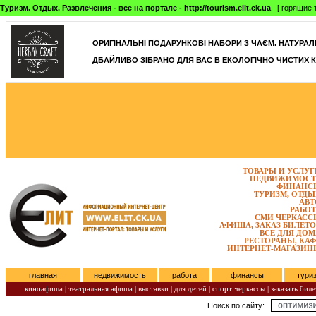
Туризм. Отдых. Развлечения - все на портале - http://tourism.elit.ck.ua
[ горящие т
ОРИГІНАЛЬНІ ПОДАРУНКОВІ НАБОРИ З ЧАЄМ. НАТУРАЛЬН
ДБАЙЛИВО ЗІБРАНО ДЛЯ ВАС В ЕКОЛОГІЧНО ЧИСТИХ К
ТОВАРЫ И УСЛУГ
НЕДВИЖИМОСТ
ФИНАНС
ТУРИЗМ, ОТДЫ
АВТ
РАБОТ
СМИ ЧЕРКАСС
АФИША, ЗАКАЗ БИЛЕТО
ВСЕ ДЛЯ ДОМ
РЕСТОРАНЫ, КАФ
ИНТЕРНЕТ-МАГАЗИН
главная
недвижимость
работа
финансы
тури
киноафиша
|
театральная афиша
|
выставки
|
для детей
|
спорт черкассы
|
заказать биле
Поиск по сайту:
Пятница, Август 07, 2026.