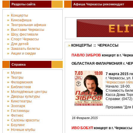
Разделы сайта
Афиша Черкассы рекомендует
Концерты
Киноафиша
Театральная афиша
Выставки Черкассы
Шоу, фестивали
Спорт Черкассы
Для детей
КОНЦЕРТЫ :: ЧЕРКАССЫ
Заказать билеты
Акции и скидки
ПАВЛО ЗИБРОВ
концерт в г. Черк
ОБЛАСТНАЯ ФИЛАРМОНИЯ г. ЧЕРК
Справка
Музеи
7 марта 2015 г
Театры
г. Черкассы, ул.
Филармония
Черкасская об
Начало: 18-00.
Библиотеки
Стоимость билет
Молодёжные центры
Касса Дома Торг
Дворцы культуры
Справки: (0472)
Кинотеатры
Зоопарк
Прграмма "Для В
Гостиницы
Фитнес
16 Февраля 2015
Салоны красоты
Боулинг
ИВО БОБУЛ
концерт в г. Черкассы
Ночные клубы