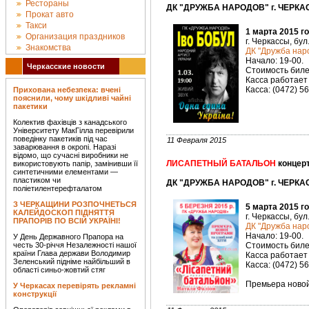
Рестораны
ДК "ДРУЖБА НАРОДОВ" г. ЧЕРКАС
Прокат авто
Такси
1 марта 2015 г
Организация праздников
г. Черкассы, бул
Знакомства
ДК "Дружба наро
Начало: 19-00.
Черкасские новости
Стоимость билет
Касса работает 
Касса: (0472) 5
Прихована небезпека: вчені
пояснили, чому шкідливі чайні
пакетики
Колектив фахівців з канадського
Університету МакГілла перевірили
поведінку пакетиків під час
11 Февраля 2015
заварювання в окропі. Наразі
відомо, що сучасні виробники не
ЛИСАПЕТНЫЙ БАТАЛЬОН
концерт
використовують папір, замінивши її
синтетичними елементами —
пластиком чи
ДК "ДРУЖБА НАРОДОВ" г. ЧЕРКАС
поліетилентерефталатом
З ЧЕРКАЩИНИ РОЗПОЧНЕТЬСЯ
5 марта 2015 г
КАЛЕЙДОСКОП ПІДНЯТТЯ
г. Черкассы, бул
ПРАПОРІВ ПО ВСІЙ УКРАЇНІ!
ДК "Дружба наро
Начало: 19-00.
У День Державного Прапора на
честь 30-річчя Незалежності нашої
Стоимость билет
країни Глава держави Володимир
Касса работает 
Зеленський підніме найбільший в
Касса: (0472) 5
області синьо-жовтий стяг
Премьера новой
У Черкасах перевірять рекламні
конструкції