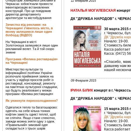
Операторів зовнішньої реклами в
11 Февраля 2015
Черкасах зобов’язали провести
інвентаризацію встановлених
НАТАЛЬЯ МОГИЛЕВСКАЯ
концерт 
конструкцій. Про це повідомив
директор департаменту
архітектури та містобудування
ДК "ДРУЖБА НАРОДОВ" г. ЧЕРКАС
Зачистка від реклами: на
Черкащині з’явилось місто, в
30 марта 2015 
якому залишився лише один
г. Черкассы, бул
білборд (ВІДЕО)
ДК "Дружба наро
Начало: 19-00.
На Черкащині в місті
Стоимость билет
Золотоноша залишився лише один
рекламний велет. Та й той скоро
Касса работает 
зникне
Касса: (0472) 5
Програма «Велика реставрація»
«Спасибо, мама
на Черкащині
давшему нам жи
Міністерство культури та
нашей несконча
інформаційної політики України
розпочало приймання заявок на
участь у відборі проєктів робіт із
09 Февраля 2015
реставрації, консервації, ремонту
на пам’ятках культурної спадщини,
ІРИНА БІЛИК
концерт в г. Черкасс
що будуть реалізовані у межах
програми «Велика реставрація»
ДК "ДРУЖБА НАРОДОВ" г. ЧЕРКАС
Як уникнути переохолодження?
Одягатися тепло та багатошарово:
15 марта 2015 
одягніть на себе кілька тонких
г. Черкассы, бул
кофтин замість однієї теплої, щоб
ДК "Дружба наро
не спітніти. Якщо стане спекотно,
Начало: 19-00.
завжди можна зняти одну з одеж.
«Правильний» зимовий одяг
Стоимость билет
складається з трьох шарів
Касса работает 