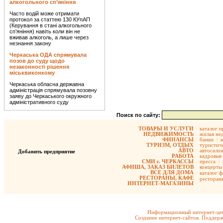
алкогольного сп’яніння
Часто водій може отримати
протокол за статтею 130 КУпАП
(Керування в стані алкогольного
сп’яніння) навіть коли він не
вживав алкоголь, а лише через
незнання закону
Черкаська ОДА спрямувала
позов до суду щодо
незаконності рішення
міськвиконкому
Черкаська обласна державна
адміністрація спрямувала позовну
заяву до Черкаського окружного
адміністративного суду
Поиск по сайту:
ТОВАРЫ И УСЛУГИ
каталог 
НЕДВИЖИМОСТЬ
жилая не
ФИНАНСЫ
банки
|
ТУРИЗМ, ОТДЫХ
туристиче
АВТО
автосало
Добавить предприятие
РАБОТА
кадровые 
СМИ г. ЧЕРКАССЫ
пресса
|
АФИША, ЗАКАЗ БИЛЕТОВ
концерты
ВСЕ ДЛЯ ДОМА
каталог 
РЕСТОРАНЫ, КАФЕ
ресторан
ИНТЕРНЕТ-МАГАЗИНЫ
Информационный интернет-цен
Создание интернет-сайтов. Поддерж