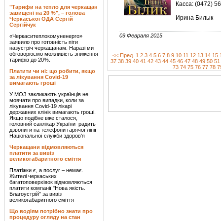
Касса: (0472) 5
"Тарифи на тепло для черкащан
завищені на 20 %", – голова
Ирина Билык — 
Черкаської ОДА Сергій
Сергійчук
09 Февраля 2015
«Черкаситеплокомуненерго»
заявило про готовність піти
назустріч черкащанам. Наразі ми
обговорюємо можливість зниження
<< Пред.
1
2
3
4
5
6
7
8
9
10
11
12
13
14
15
тарифів до 20%.
37
38
39
40
41
42
43
44
45
46
47
48
49
50
51
73
74
75
76
77
78
7
Платити чи ні: що робити, якщо
за лікування Covid-19
вимагають гроші
У МОЗ закликають українців не
мовчати про випадки, коли за
лікування Covid-19 лікарі
державних клінік вимагають гроші.
Якщо подібне вже сталося,
головний санлікар України радить
дзвонити на телефони гарячої лінії
Національної служби здоров'я
Черкащани відмовляються
платити за вивіз
великогабаритного сміття
Платіжки є, а послуг – немає.
Жителі черкаських
багатоповерхівок відмовляються
платити компанії "Нова якість.
Благоустрій" за вивіз
великогабаритного сміття
Що водіям потрібно знати про
процедуру огляду на стан