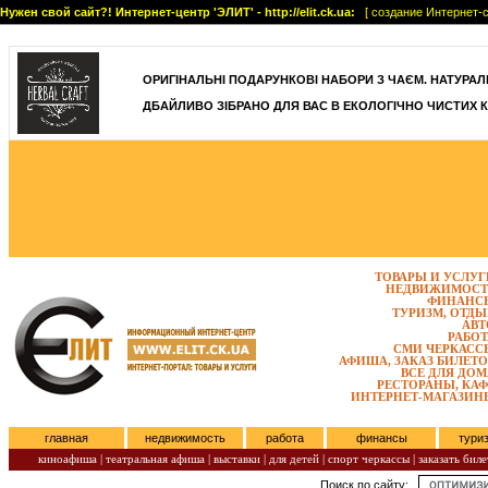
Нужен свой сайт?! Интернет-центр 'ЭЛИТ' - http://elit.ck.ua:
[ создание Интернет-с
]
ОРИГІНАЛЬНІ ПОДАРУНКОВІ НАБОРИ З ЧАЄМ. НАТУРАЛЬН
ДБАЙЛИВО ЗІБРАНО ДЛЯ ВАС В ЕКОЛОГІЧНО ЧИСТИХ К
ТОВАРЫ И УСЛУГ
НЕДВИЖИМОСТ
ФИНАНС
ТУРИЗМ, ОТДЫ
АВТ
РАБОТ
СМИ ЧЕРКАСС
АФИША, ЗАКАЗ БИЛЕТО
ВСЕ ДЛЯ ДОМ
РЕСТОРАНЫ, КАФ
ИНТЕРНЕТ-МАГАЗИН
главная
недвижимость
работа
финансы
тури
киноафиша
|
театральная афиша
|
выставки
|
для детей
|
спорт черкассы
|
заказать биле
Поиск по сайту:
Воскресенье, Август 09, 2026.