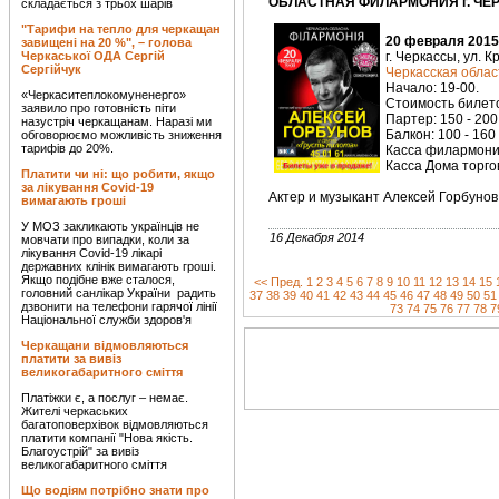
ОБЛАСТНАЯ ФИЛАРМОНИЯ г. ЧЕРК
складається з трьох шарів
"Тарифи на тепло для черкащан
20 февраля 2015
завищені на 20 %", – голова
Черкаської ОДА Сергій
г. Черкассы, ул. 
Сергійчук
Черкасская обла
Начало: 19-00.
«Черкаситеплокомуненерго»
Стоимость билетов
заявило про готовність піти
Партер: 150 - 200 
назустріч черкащанам. Наразі ми
Балкон: 100 - 160 
обговорюємо можливість зниження
тарифів до 20%.
Касса филармонии
Касса Дома торгов
Платити чи ні: що робити, якщо
за лікування Covid-19
Актер и музыкант Алексей Горбунов 
вимагають гроші
У МОЗ закликають українців не
16 Декабря 2014
мовчати про випадки, коли за
лікування Covid-19 лікарі
державних клінік вимагають гроші.
Якщо подібне вже сталося,
<< Пред.
1
2
3
4
5
6
7
8
9
10
11
12
13
14
15
головний санлікар України радить
37
38
39
40
41
42
43
44
45
46
47
48
49
50
51
дзвонити на телефони гарячої лінії
73
74
75
76
77
78
7
Національної служби здоров'я
Черкащани відмовляються
платити за вивіз
великогабаритного сміття
Платіжки є, а послуг – немає.
Жителі черкаських
багатоповерхівок відмовляються
платити компанії "Нова якість.
Благоустрій" за вивіз
великогабаритного сміття
Що водіям потрібно знати про