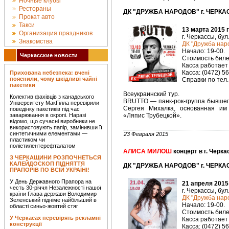
Ночные клубы
Рестораны
ДК "ДРУЖБА НАРОДОВ" г. ЧЕРКАС
Прокат авто
Такси
13 марта 2015 
Организация праздников
г. Черкассы, бул
Знакомства
ДК "Дружба наро
Начало: 19-00.
Черкасские новости
Стоимость билет
Касса работает 
Касса: (0472) 5
Прихована небезпека: вчені
пояснили, чому шкідливі чайні
Справки по тел. 
пакетики
Всеукраинский тур.
Колектив фахівців з канадського
BRUTTO — панк-рок-группа бывшег
Університету МакГілла перевірили
Сергея Михалка, основанная им
поведінку пакетиків під час
заварювання в окропі. Наразі
«Ляпис Трубецкой».
відомо, що сучасні виробники не
використовують папір, замінивши її
синтетичними елементами —
23 Февраля 2015
пластиком чи
поліетилентерефталатом
АЛИСА МИЛОШ
концерт в г. Черк
З ЧЕРКАЩИНИ РОЗПОЧНЕТЬСЯ
КАЛЕЙДОСКОП ПІДНЯТТЯ
ДК "ДРУЖБА НАРОДОВ" г. ЧЕРКАС
ПРАПОРІВ ПО ВСІЙ УКРАЇНІ!
У День Державного Прапора на
21 апреля 2015
честь 30-річчя Незалежності нашої
г. Черкассы, бул
країни Глава держави Володимир
ДК "Дружба наро
Зеленський підніме найбільший в
Начало: 19-00.
області синьо-жовтий стяг
Стоимость билет
У Черкасах перевірять рекламні
Касса работает 
конструкції
Касса: (0472) 5