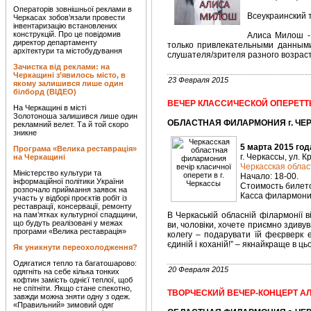
Операторів зовнішньої реклами в
Всеукраинский т
Черкасах зобов’язали провести
інвентаризацію встановлених
конструкцій. Про це повідомив
Алиса Милош -
директор департаменту
только привлекательными данным
архітектури та містобудування
слушателя/зрителя разного возрас
Зачистка від реклами: на
Черкащині з’явилось місто, в
23 Февраля 2015
якому залишився лише один
білборд (ВІДЕО)
ВЕЧЕР КЛАССИЧЕСКОЙ ОПЕРЕТ
На Черкащині в місті
Золотоноша залишився лише один
ОБЛАСТНАЯ ФИЛАРМОНИЯ г. ЧЕРК
рекламний велет. Та й той скоро
зникне
5 марта 2015 год
Програма «Велика реставрація»
г. Черкассы, ул. 
на Черкащині
Черкасская обла
Міністерство культури та
Начало: 18-00.
інформаційної політики України
Стоимость билетов
розпочало приймання заявок на
Касса филармонии
участь у відборі проєктів робіт із
реставрації, консервації, ремонту
на пам’ятках культурної спадщини,
В Черкаській обласній філармонії 
що будуть реалізовані у межах
ви, чоловіки, хочете приємно здивув
програми «Велика реставрація»
колегу – подарувати їй феєрверк е
єдиній і коханій!” – якнайкраще в ц
Як уникнути переохолодження?
Одягатися тепло та багатошарово:
20 Февраля 2015
одягніть на себе кілька тонких
кофтин замість однієї теплої, щоб
не спітніти. Якщо стане спекотно,
ТВОРЧЕСКИЙ ВЕЧЕР-КОНЦЕРТ А
завжди можна зняти одну з одеж.
«Правильний» зимовий одяг