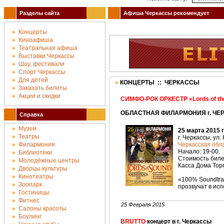
Разделы сайта
Афиша Черкассы рекомендует
Концерты
Киноафиша
Театральная афиша
Выставки Черкассы
Шоу, фестивали
Спорт Черкассы
Для детей
КОНЦЕРТЫ :: ЧЕРКАССЫ
Заказать билеты
Акции и скидки
СИМФО-РОК ОРКЕСТР «Lords of th
ОБЛАСТНАЯ ФИЛАРМОНИЯ г. ЧЕРК
Справка
Музеи
25 марта 2015 
Театры
г. Черкассы, ул.
Филармония
Черкасская об
Начало: 19-00.
Библиотеки
Стоимость билет
Молодёжные центры
Касса Дома Торг
Дворцы культуры
Кинотеатры
«100% Soundtrac
Зоопарк
прозвучат в испо
Гостиницы
Фитнес
25 Февраля 2015
Салоны красоты
Боулинг
BRUTTO
концерт в г. Черкассы