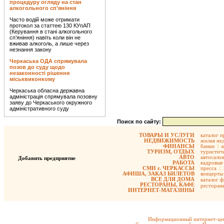
процедуру огляду на стан
алкогольного сп’яніння
Часто водій може отримати
протокол за статтею 130 КУпАП
(Керування в стані алкогольного
сп’яніння) навіть коли він не
вживав алкоголь, а лише через
незнання закону
Черкаська ОДА спрямувала
позов до суду щодо
незаконності рішення
міськвиконкому
Черкаська обласна державна
адміністрація спрямувала позовну
заяву до Черкаського окружного
адміністративного суду
Поиск по сайту:
ТОВАРЫ И УСЛУГИ
каталог 
НЕДВИЖИМОСТЬ
жилая не
ФИНАНСЫ
банки
|
ТУРИЗМ, ОТДЫХ
туристиче
АВТО
автосало
Добавить предприятие
РАБОТА
кадровые 
СМИ г. ЧЕРКАССЫ
пресса
|
АФИША, ЗАКАЗ БИЛЕТОВ
концерты
ВСЕ ДЛЯ ДОМА
каталог 
РЕСТОРАНЫ, КАФЕ
ресторан
ИНТЕРНЕТ-МАГАЗИНЫ
Информационный интернет-цен