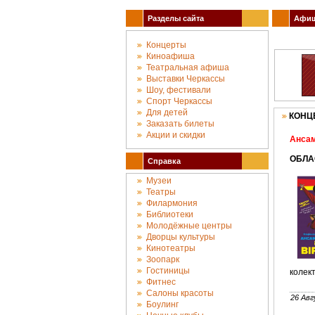
Разделы сайта
Афиша
Концерты
Киноафиша
Театральная афиша
Выставки Черкассы
Шоу, фестивали
Спорт Черкассы
Для детей
КОНЦ
Заказать билеты
Акции и скидки
Ансам
ОБЛА
Справка
Музеи
Театры
Филармония
Библиотеки
Молодёжные центры
Дворцы культуры
Кинотеатры
Зоопарк
Гостиницы
колект
Фитнес
Салоны красоты
26 Авг
Боулинг