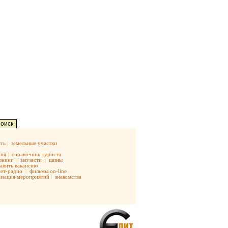
ть
|
земельные участки
ния
|
справочник туриста
юнинг
|
запчасти
|
шины
авить вакансию
ет-радио
|
фильмы on-line
изация мероприятий
|
знакомства