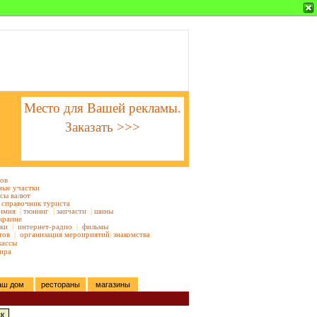
Место для Вашей рекламы.
Заказать >>>
тов
ные участки
сы валют
справочник туриста
имия
|
тюнинг
|
запчасти
|
шины
краине
ки
|
интернет-радио
|
фильмы
тов
|
организация мероприятий
|
знакомства
кассы
ира
аш дом
рестораны
магазины