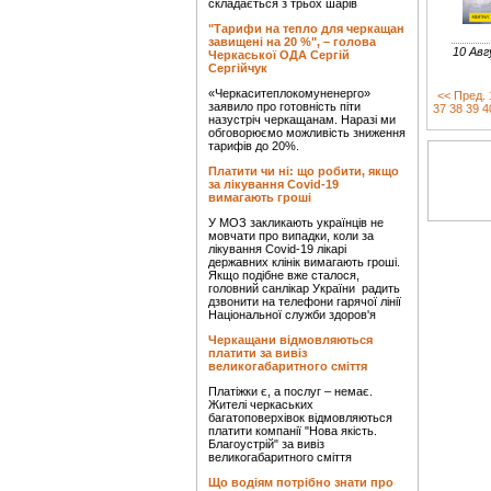
складається з трьох шарів
"Тарифи на тепло для черкащан
завищені на 20 %", – голова
10 Авг
Черкаської ОДА Сергій
Сергійчук
«Черкаситеплокомуненерго»
<< Пред.
заявило про готовність піти
37
38
39
4
назустріч черкащанам. Наразі ми
обговорюємо можливість зниження
тарифів до 20%.
Платити чи ні: що робити, якщо
за лікування Covid-19
вимагають гроші
У МОЗ закликають українців не
мовчати про випадки, коли за
лікування Covid-19 лікарі
державних клінік вимагають гроші.
Якщо подібне вже сталося,
головний санлікар України радить
дзвонити на телефони гарячої лінії
Національної служби здоров'я
Черкащани відмовляються
платити за вивіз
великогабаритного сміття
Платіжки є, а послуг – немає.
Жителі черкаських
багатоповерхівок відмовляються
платити компанії "Нова якість.
Благоустрій" за вивіз
великогабаритного сміття
Що водіям потрібно знати про