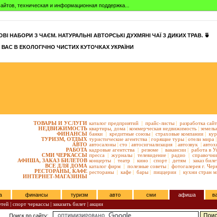
айтов, техническая и информационная поддержка...
ВІ НАБОРИ З ЧАЄМ. НАТУРАЛЬНІ АВТОРСЬКІ ДУХМЯНІ ЧАЇ З ДИКИХ ТРАВ. 🍵
 ВАС В ЕКОЛОГІЧНО ЧИСТИХ КУТОЧКАХ УКРАЇНИ
ТОВАРЫ И УСЛУГИ
каталог предприятий
|
прайс-листы
|
разработка сай
НЕДВИЖИМОСТЬ
квартиры,
дома
|
коммерческая недвижимость
|
земель
ФИНАНСЫ
банки
|
кредитные союзы
|
страховые компании
|
кур
ТУРИЗМ, ОТДЫХ
туристические агентства
|
горящие туры
|
отели мира
|
АВТО
автосалоны
|
сто
|
автосигнализация
|
автозвук
|
автох
РАБОТА
кадровые агентства
|
резюме
|
вакансии
|
работа в У
СМИ ЧЕРКАССЫ
пресса
|
журналы
|
телевидение
|
радио
|
справочни
АФИША, ЗАКАЗ БИЛЕТОВ
концерты
|
театр
|
кино
|
спорт
|
детям
|
заказ биле
ВСЕ ДЛЯ ДОМА
каталог фирм
|
полезные советы
|
фотогалерея г. Чер
РЕСТОРАНЫ, КАФЕ
рестораны
|
кафе
|
бары
|
пиццерии
|
кухни стран м
ИНТЕРНЕТ-МАГАЗИНЫ
а
финансы
туризм
авто
сми
афиша
в
етей
|
спорт черкассы
|
заказать билет
|
акции
Поиск по сайту: