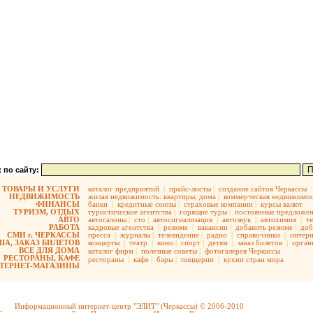
 по сайту:
ТОВАРЫ И УСЛУГИ
каталог предприятий
|
прайс-листы
|
создание сайтов Черкассы
НЕДВИЖИМОСТЬ
жилая недвижимость:
квартиры,
дома
|
коммерческая недвижимос
ФИНАНСЫ
банки
|
кредитные союзы
|
страховые компании
|
курсы валют
ТУРИЗМ, ОТДЫХ
туристические агентства
|
горящие туры
|
постоянные предложе
АВТО
автосалоны
|
сто
|
автосигнализация
|
автозвук
|
автохимия
|
т
РАБОТА
кадровые агентства
|
резюме
|
вакансии
|
добавить резюме
|
доб
СМИ г. ЧЕРКАССЫ
пресса
|
журналы
|
телевидение
|
радио
|
справочники
|
интерн
А, ЗАКАЗ БИЛЕТОВ
концерты
|
театр
|
кино
|
спорт
|
детям
|
заказ билетов
|
орган
ВСЕ ДЛЯ ДОМА
каталог фирм
|
полезные советы
|
фотогалерея Черкассы
РЕСТОРАНЫ, КАФЕ
рестораны
|
кафе
|
бары
|
пиццерии
|
кухни стран мира
ТЕРНЕТ-МАГАЗИНЫ
Информационный интернет-центр "ЭЛИТ" (Черкассы) © 2006-2010