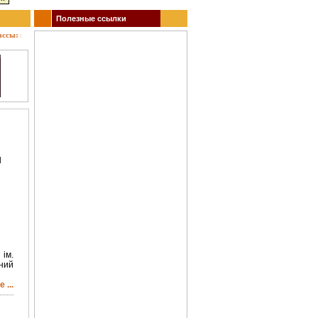
Полезные ссылки
: кино, театр, концерты, спектакли, гастроли, выставки, акции, музеи, спорт. Заказ би
И
ім.
ний
 ...