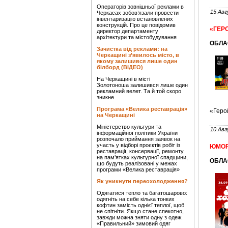
Операторів зовнішньої реклами в
15 Авг
Черкасах зобов’язали провести
інвентаризацію встановлених
конструкцій. Про це повідомив
«ГЕРО
директор департаменту
архітектури та містобудування
ОБЛА
Зачистка від реклами: на
Черкащині з’явилось місто, в
якому залишився лише один
білборд (ВІДЕО)
На Черкащині в місті
Золотоноша залишився лише один
рекламний велет. Та й той скоро
зникне
Програма «Велика реставрація»
«Геро
на Черкащині
Міністерство культури та
10 Авг
інформаційної політики України
розпочало приймання заявок на
участь у відборі проєктів робіт із
ЮМОР
реставрації, консервації, ремонту
на пам’ятках культурної спадщини,
ОБЛА
що будуть реалізовані у межах
програми «Велика реставрація»
Як уникнути переохолодження?
Одягатися тепло та багатошарово:
одягніть на себе кілька тонких
кофтин замість однієї теплої, щоб
не спітніти. Якщо стане спекотно,
завжди можна зняти одну з одеж.
«Правильний» зимовий одяг