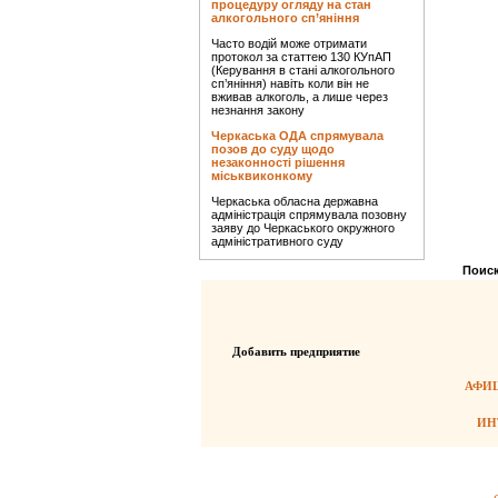
процедуру огляду на стан
алкогольного сп’яніння
Часто водій може отримати
протокол за статтею 130 КУпАП
(Керування в стані алкогольного
сп’яніння) навіть коли він не
вживав алкоголь, а лише через
незнання закону
Черкаська ОДА спрямувала
позов до суду щодо
незаконності рішення
міськвиконкому
Черкаська обласна державна
адміністрація спрямувала позовну
заяву до Черкаського окружного
адміністративного суду
Поиск
Добавить предприятие
АФИШ
ИН