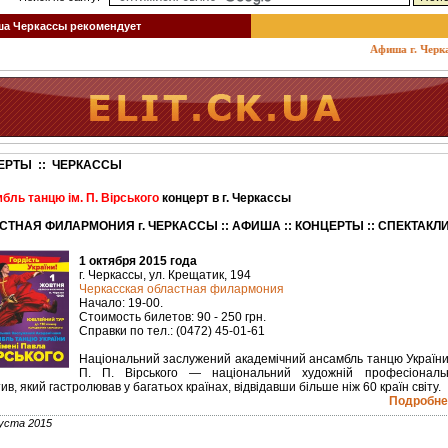
 Черкассы рекомендует
Афиша г. Черкассы
ЕРТЫ :: ЧЕРКАССЫ
бль танцю ім. П. Вірського
концерт в г. Черкассы
СТНАЯ ФИЛАРМОНИЯ г. ЧЕРКАССЫ :: АФИША :: КОНЦЕРТЫ :: СПЕКТАКЛ
1 октября 2015 года
г. Черкассы, ул. Крещатик, 194
Черкасская областная филармония
Начало: 19-00.
Стоимость билетов: 90 - 250 грн.
Справки по тел.: (0472) 45-01-61
Національний заслужений академічний ансамбль танцю України 
П. П. Вірського — національний художній професіональ
ив, який гастролював у багатьох країнах, відвідавши більше ніж 60 країн світу.
Подробнее
уста 2015