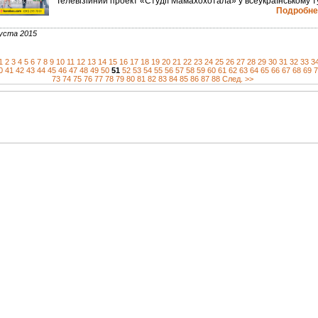
Телевізійний проект «Студії Мамахохотала» у всеукраїнському т
Подробнее
уста 2015
1
2
3
4
5
6
7
8
9
10
11
12
13
14
15
16
17
18
19
20
21
22
23
24
25
26
27
28
29
30
31
32
33
3
0
41
42
43
44
45
46
47
48
49
50
51
52
53
54
55
56
57
58
59
60
61
62
63
64
65
66
67
68
69
7
73
74
75
76
77
78
79
80
81
82
83
84
85
86
87
88
След. >>