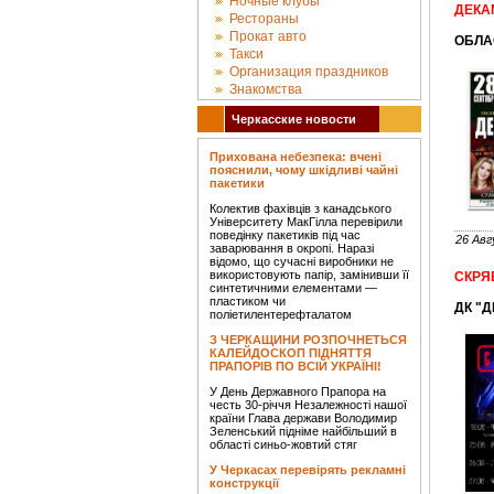
Ночные клубы
ДЕКА
Рестораны
Прокат авто
ОБЛА
Такси
Организация праздников
Знакомства
Черкасские новости
Прихована небезпека: вчені
пояснили, чому шкідливі чайні
пакетики
Колектив фахівців з канадського
Університету МакГілла перевірили
поведінку пакетиків під час
26 Авг
заварювання в окропі. Наразі
відомо, що сучасні виробники не
використовують папір, замінивши її
СКРЯБ
синтетичними елементами —
пластиком чи
ДК "Д
поліетилентерефталатом
З ЧЕРКАЩИНИ РОЗПОЧНЕТЬСЯ
КАЛЕЙДОСКОП ПІДНЯТТЯ
ПРАПОРІВ ПО ВСІЙ УКРАЇНІ!
У День Державного Прапора на
честь 30-річчя Незалежності нашої
країни Глава держави Володимир
Зеленський підніме найбільший в
області синьо-жовтий стяг
У Черкасах перевірять рекламні
конструкції