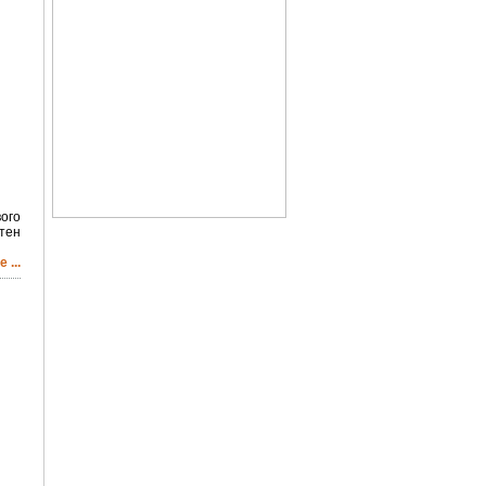
ого
тен
 ...