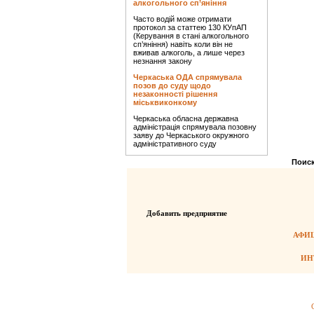
алкогольного сп’яніння
Часто водій може отримати
протокол за статтею 130 КУпАП
(Керування в стані алкогольного
сп’яніння) навіть коли він не
вживав алкоголь, а лише через
незнання закону
Черкаська ОДА спрямувала
позов до суду щодо
незаконності рішення
міськвиконкому
Черкаська обласна державна
адміністрація спрямувала позовну
заяву до Черкаського окружного
адміністративного суду
Поиск
Добавить предприятие
АФИШ
ИН