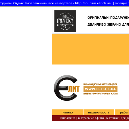
Туризм. Отдых. Развлечения - все на портале - http://tourism.elit.ck.ua
[ горящие т
ОРИГІНАЛЬНІ ПОДАРУНКО
ДБАЙЛИВО ЗІБРАНО ДЛЯ
главная
недвижимость
работ
киноафиша
|
театральная афиша
|
выставки
|
для д
Понедельник, Август 10, 2026.