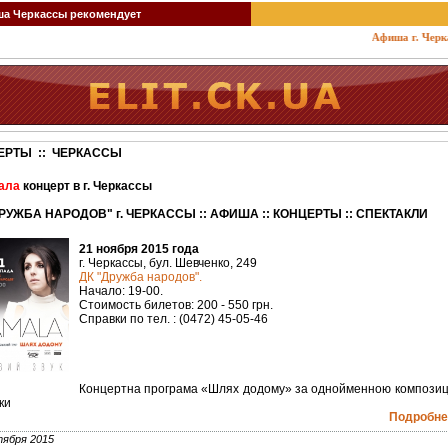
 Черкассы рекомендует
Афиша г. Черкассы
ЕРТЫ :: ЧЕРКАССЫ
ала
концерт в г. Черкассы
РУЖБА НАРОДОВ" г. ЧЕРКАССЫ :: АФИША :: КОНЦЕРТЫ :: СПЕКТАКЛИ
21 ноября 2015 года
г. Черкассы, бул. Шевченко, 249
ДК "Дружба народов".
Начало: 19-00.
Стоимость билетов: 200 - 550 грн.
Справки по тел. : (0472) 45-05-46
Концертна програма «Шлях додому» за однойменною композиц
ки
Подробнее
тября 2015