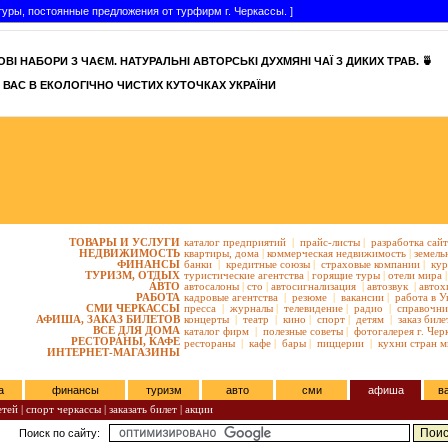
уры, постоянные предложения от турфирм г. Черкассы. ]
ВІ НАБОРИ З ЧАЄМ. НАТУРАЛЬНІ АВТОРСЬКІ ДУХМЯНІ ЧАЇ З ДИКИХ ТРАВ. 🍵
 ВАС В ЕКОЛОГІЧНО ЧИСТИХ КУТОЧКАХ УКРАЇНИ
ТОВАРЫ И УСЛУГИ
каталог предприятий
|
прайс-листы
|
разработка сай
НЕДВИЖИМОСТЬ
квартиры,
дома
|
коммерческая недвижимость
|
земель
ФИНАНСЫ
банки
|
кредитные союзы
|
страховые компании
|
кур
ТУРИЗМ, ОТДЫХ
туристические агентства
|
горящие туры
|
отели мира
|
АВТО
автосалоны
|
сто
|
автосигнализация
|
автозвук
|
автох
РАБОТА
кадровые агентства
|
резюме
|
вакансии
|
работа в У
СМИ ЧЕРКАССЫ
пресса
|
журналы
|
телевидение
|
радио
|
справочни
АФИША, ЗАКАЗ БИЛЕТОВ
концерты
|
театр
|
кино
|
спорт
|
детям
|
заказ биле
ВСЕ ДЛЯ ДОМА
каталог фирм
|
полезные советы
|
фотогалерея г. Чер
РЕСТОРАНЫ, КАФЕ
рестораны
|
кафе
|
бары
|
пиццерии
|
кухни стран м
ИНТЕРНЕТ-МАГАЗИНЫ
а
финансы
туризм
авто
сми
афиша
в
етей
|
спорт черкассы
|
заказать билет
|
акции
Поиск по сайту: