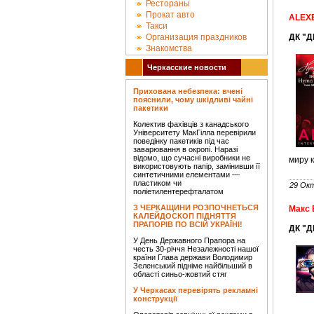
Рестораны
Прокат авто
ALEXE
Такси
Организация праздников
ДК "Д
Знакомства
Черкасские новости
Прихована небезпека: вчені
пояснили, чому шкідливі чайні
пакетики
Колектив фахівців з канадського
Університету МакГілла перевірили
поведінку пакетиків під час
заварювання в окропі. Наразі
відомо, що сучасні виробники не
миру к
використовують папір, замінивши її
синтетичними елементами —
пластиком чи
29 Ок
поліетилентерефталатом
З ЧЕРКАЩИНИ РОЗПОЧНЕТЬСЯ
Макс 
КАЛЕЙДОСКОП ПІДНЯТТЯ
ПРАПОРІВ ПО ВСІЙ УКРАЇНІ!
ДК "Д
У День Державного Прапора на
честь 30-річчя Незалежності нашої
країни Глава держави Володимир
Зеленський підніме найбільший в
області синьо-жовтий стяг
У Черкасах перевірять рекламні
конструкції