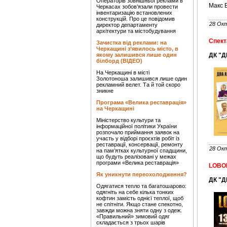
Операторів зовнішньої реклами в
Макс 
Черкасах зобов’язали провести
інвентаризацію встановлених
конструкцій. Про це повідомив
28 Ок
директор департаменту
архітектури та містобудування
Спект
Зачистка від реклами: на
Черкащині з’явилось місто, в
якому залишився лише один
ДК "Д
білборд (ВІДЕО)
На Черкащині в місті
Золотоноша залишився лише один
рекламний велет. Та й той скоро
зникне
Програма «Велика реставрація»
на Черкащині
Міністерство культури та
інформаційної політики України
розпочало приймання заявок на
участь у відборі проєктів робіт із
реставрації, консервації, ремонту
28 Ок
на пам’ятках культурної спадщини,
що будуть реалізовані у межах
програми «Велика реставрація»
LOBO
Як уникнути переохолодження?
ДК "Д
Одягатися тепло та багатошарово:
одягніть на себе кілька тонких
кофтин замість однієї теплої, щоб
не спітніти. Якщо стане спекотно,
завжди можна зняти одну з одеж.
«Правильний» зимовий одяг
складається з трьох шарів