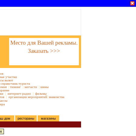
Место для Вашей рекламы.
Заказать >>>
тов
ные участки
сы валют
справочник туриста
имия
|
тюнинг
|
запчасти
|
шины
краине
ки
|
интернет-радио
|
фильмы
тов
|
организация мероприятий
|
знакомства
кассы
ира
аш дом
рестораны
магазины