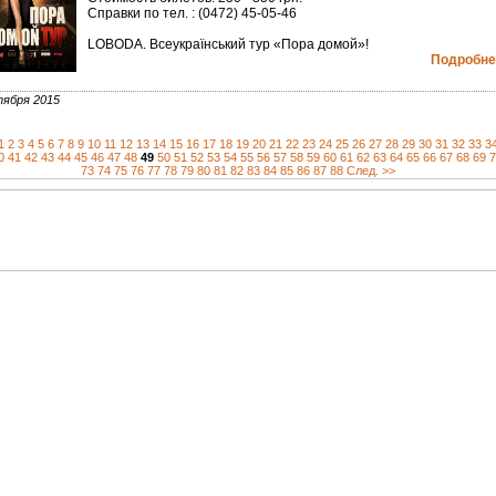
Справки по тел. : (0472) 45-05-46
LOBODA. Всеукраїнський тур «Пора домой»!
Подробнее
тября 2015
1
2
3
4
5
6
7
8
9
10
11
12
13
14
15
16
17
18
19
20
21
22
23
24
25
26
27
28
29
30
31
32
33
3
0
41
42
43
44
45
46
47
48
49
50
51
52
53
54
55
56
57
58
59
60
61
62
63
64
65
66
67
68
69
7
73
74
75
76
77
78
79
80
81
82
83
84
85
86
87
88
След. >>