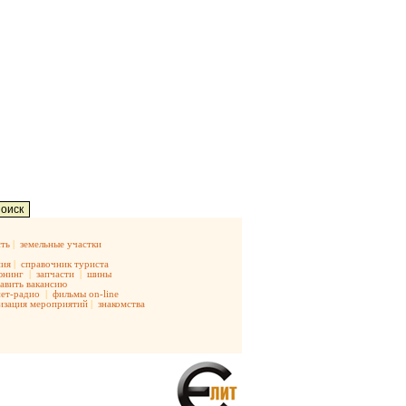
ть
|
земельные участки
ния
|
справочник туриста
юнинг
|
запчасти
|
шины
авить вакансию
ет-радио
|
фильмы on-line
изация мероприятий
|
знакомства