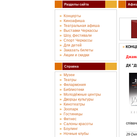
Разделы сайта
Афиша
Концерты
Киноафиша
Театральная афиша
Выставки Черкассы
Шоу, фестивали
Спорт Черкассы
Для детей
КОНЦ
Заказать билеты
Акции и скидки
Джам
ДК "Д
Справка
Музеи
Театры
Филармония
Библиотеки
Молодёжные центры
Дворцы культуры
Кинотеатры
Зоопарк
Гостиницы
Фитнес
співач
Салоны красоты
Боулинг
Ночные клубы
29 Ок