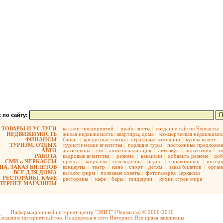
 по сайту:
ТОВАРЫ И УСЛУГИ
каталог предприятий
|
прайс-листы
|
создание сайтов Черкассы
НЕДВИЖИМОСТЬ
жилая недвижимость:
квартиры,
дома
|
коммерческая недвижимос
ФИНАНСЫ
банки
|
кредитные союзы
|
страховые компании
|
курсы валют
ТУРИЗМ, ОТДЫХ
туристические агентства
|
горящие туры
|
постоянные предложе
АВТО
автосалоны
|
сто
|
автосигнализация
|
автозвук
|
автохимия
|
т
РАБОТА
кадровые агентства
|
резюме
|
вакансии
|
добавить резюме
|
доб
СМИ г. ЧЕРКАССЫ
пресса
|
журналы
|
телевидение
|
радио
|
справочники
|
интерн
А, ЗАКАЗ БИЛЕТОВ
концерты
|
театр
|
кино
|
спорт
|
детям
|
заказ билетов
|
орган
ВСЕ ДЛЯ ДОМА
каталог фирм
|
полезные советы
|
фотогалерея Черкассы
РЕСТОРАНЫ, КАФЕ
рестораны
|
кафе
|
бары
|
пиццерии
|
кухни стран мира
ТЕРНЕТ-МАГАЗИНЫ
Информационный интернет-центр "ЭЛИТ" (Черкассы) © 2006-2010
Создание интернет-сайтов. Поддержка в сети Интернет. Все права защищены.