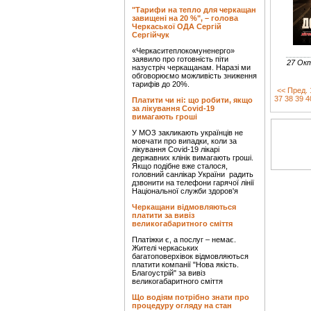
"Тарифи на тепло для черкащан
завищені на 20 %", – голова
Черкаської ОДА Сергій
Сергійчук
«Черкаситеплокомуненерго»
заявило про готовність піти
27 Ок
назустріч черкащанам. Наразі ми
обговорюємо можливість зниження
тарифів до 20%.
<< Пред.
37
38
39
4
Платити чи ні: що робити, якщо
за лікування Covid-19
вимагають гроші
У МОЗ закликають українців не
мовчати про випадки, коли за
лікування Covid-19 лікарі
державних клінік вимагають гроші.
Якщо подібне вже сталося,
головний санлікар України радить
дзвонити на телефони гарячої лінії
Національної служби здоров'я
Черкащани відмовляються
платити за вивіз
великогабаритного сміття
Платіжки є, а послуг – немає.
Жителі черкаських
багатоповерхівок відмовляються
платити компанії "Нова якість.
Благоустрій" за вивіз
великогабаритного сміття
Що водіям потрібно знати про
процедуру огляду на стан