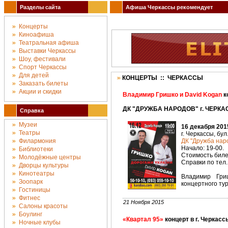
Разделы сайта
Афиша Черкассы рекомендует
Концерты
Киноафиша
Театральная афиша
Выставки Черкассы
Шоу, фестивали
Спорт Черкассы
Для детей
КОНЦЕРТЫ :: ЧЕРКАССЫ
Заказать билеты
Акции и скидки
Владимир Гришко и David Kogan
к
ДК "ДРУЖБА НАРОДОВ" г. ЧЕРКАС
Справка
Музеи
16 декабря 201
Театры
г. Черкассы, бул
Филармония
ДК "Дружба наро
Начало: 19-00.
Библиотеки
Стоимость билет
Молодёжные центры
Справки по тел. 
Дворцы культуры
Кинотеатры
Владимир Гри
Зоопарк
концертного ту
Гостиницы
Фитнес
21 Ноября 2015
Салоны красоты
Боулинг
«Квартал 95»
концерт в г. Черкасс
Ночные клубы