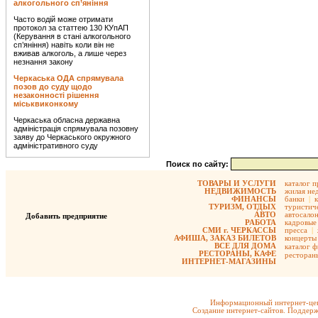
алкогольного сп’яніння
Часто водій може отримати
протокол за статтею 130 КУпАП
(Керування в стані алкогольного
сп’яніння) навіть коли він не
вживав алкоголь, а лише через
незнання закону
Черкаська ОДА спрямувала
позов до суду щодо
незаконності рішення
міськвиконкому
Черкаська обласна державна
адміністрація спрямувала позовну
заяву до Черкаського окружного
адміністративного суду
Поиск по сайту:
ТОВАРЫ И УСЛУГИ
каталог 
НЕДВИЖИМОСТЬ
жилая не
ФИНАНСЫ
банки
|
ТУРИЗМ, ОТДЫХ
туристиче
АВТО
автосало
Добавить предприятие
РАБОТА
кадровые 
СМИ г. ЧЕРКАССЫ
пресса
|
АФИША, ЗАКАЗ БИЛЕТОВ
концерты
ВСЕ ДЛЯ ДОМА
каталог 
РЕСТОРАНЫ, КАФЕ
ресторан
ИНТЕРНЕТ-МАГАЗИНЫ
Информационный интернет-цен
Создание интернет-сайтов. Поддерж