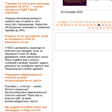
"Тарифи на тепло для черкащан
завищені на 20 %", – голова
Черкаської ОДА Сергій
30 Октября 2015
Сергійчук
«Черкаситеплокомуненерго»
заявило про готовність піти
<< Пред.
1
2
3
4
5
6
7
8
9
10
11
12
13
14
15
назустріч черкащанам. Наразі ми
37
38
39
40
41
42
43
44
45
46
47
48
49
50
51
обговорюємо можливість зниження
73
74
75
76
77
78
7
тарифів до 20%.
Платити чи ні: що робити, якщо
за лікування Covid-19
вимагають гроші
У МОЗ закликають українців не
мовчати про випадки, коли за
лікування Covid-19 лікарі
державних клінік вимагають гроші.
Якщо подібне вже сталося,
головний санлікар України радить
дзвонити на телефони гарячої лінії
Національної служби здоров'я
Черкащани відмовляються
платити за вивіз
великогабаритного сміття
Платіжки є, а послуг – немає.
Жителі черкаських
багатоповерхівок відмовляються
платити компанії "Нова якість.
Благоустрій" за вивіз
великогабаритного сміття
Що водіям потрібно знати про
процедуру огляду на стан