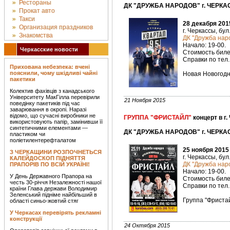
Рестораны
ДК "ДРУЖБА НАРОДОВ" г. ЧЕРКАС
Прокат авто
Такси
28 декабря 201
Организация праздников
г. Черкассы, бул
Знакомства
ДК "Дружба наро
Начало: 19-00.
Черкасские новости
Стоимость билет
Справки по тел. 
Прихована небезпека: вчені
пояснили, чому шкідливі чайні
Новая Новогодн
пакетики
Колектив фахівців з канадського
Університету МакГілла перевірили
21 Ноября 2015
поведінку пакетиків під час
заварювання в окропі. Наразі
відомо, що сучасні виробники не
ГРУППА "ФРИСТАЙЛ"
концерт в г.
використовують папір, замінивши її
синтетичними елементами —
ДК "ДРУЖБА НАРОДОВ" г. ЧЕРКАС
пластиком чи
поліетилентерефталатом
25 ноября 2015
З ЧЕРКАЩИНИ РОЗПОЧНЕТЬСЯ
г. Черкассы, бул
КАЛЕЙДОСКОП ПІДНЯТТЯ
ДК "Дружба наро
ПРАПОРІВ ПО ВСІЙ УКРАЇНІ!
Начало: 19-00.
У День Державного Прапора на
Стоимость билет
честь 30-річчя Незалежності нашої
Справки по тел. 
країни Глава держави Володимир
Зеленський підніме найбільший в
Группа "Фриста
області синьо-жовтий стяг
У Черкасах перевірять рекламні
конструкції
24 Октября 2015