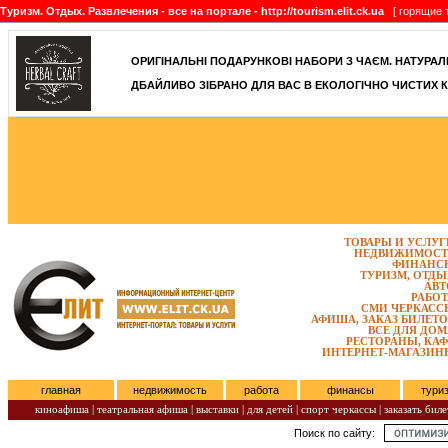
Туризм. Отдых. Развлечения - все на портале - http://tourism.elit.ck.ua
[ горящие т
ОРИГІНАЛЬНІ ПОДАРУНКОВІ НАБОРИ З ЧАЄМ. НАТУРАЛЬН
ДБАЙЛИВО ЗІБРАНО ДЛЯ ВАС В ЕКОЛОГІЧНО ЧИСТИХ К
ТОВАРЫ И УСЛУГ
НЕДВИЖИМОСТ
ФИНАНС
ТУРИЗМ, ОТДЫ
АВТ
РАБОТ
СМИ ЧЕРКАСС
АФИША, ЗАКАЗ БИЛЕТО
ВСЕ ДЛЯ ДОМ
РЕСТОРАНЫ, КАФ
ИНТЕРНЕТ-МАГАЗИН
главная
недвижимость
работа
финансы
тури
киноафиша
|
театральная афиша
|
выставки
|
для детей
|
спорт черкассы
|
заказать биле
Поиск по сайту:
Четверг, Август 06, 2026.