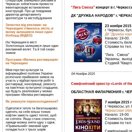
Операторів зовнішньої реклами в
Черкасах зобов’язали провести
"Лига Смеха"
концерт в г. Черкасс
інвентаризацію встановлених
конструкцій. Про це повідомив
директор департаменту
ДК "ДРУЖБА НАРОДОВ" г. ЧЕРКАС
архітектури та містобудування
Зачистка від реклами: на
23 ноября 2015
Черкащині з’явилось місто, в
г. Черкассы, бул
якому залишився лише один
ДК "Дружба наро
білборд (ВІДЕО)
Начало: 19-00.
На Черкащині в місті
Стоимость билет
Золотоноша залишився лише один
Справки по тел. 
рекламний велет. Та й той скоро
зникне
"Лига Смеха"
Украины, выхо
Програма «Велика реставрація»
Студией "Кварт
на Черкащині
Міністерство культури та
інформаційної політики України
04 Ноября 2015
розпочало приймання заявок на
участь у відборі проєктів робіт із
Симфонічний оркестр «Lords of th
реставрації, консервації, ремонту
на пам’ятках культурної спадщини,
що будуть реалізовані у межах
ОБЛАСТНАЯ ФИЛАРМОНИЯ г. ЧЕРК
програми «Велика реставрація»
Як уникнути переохолодження?
7 ноября 2015 
г. Черкассы, ул.
Одягатися тепло та багатошарово:
Черкасская об
одягніть на себе кілька тонких
Начало: 19-00.
кофтин замість однієї теплої, щоб
Стоимость билет
не спітніти. Якщо стане спекотно,
завжди можна зняти одну з одеж.
Справки по тел.
«Правильний» зимовий одяг
складається з трьох шарів
Симфонічний орк