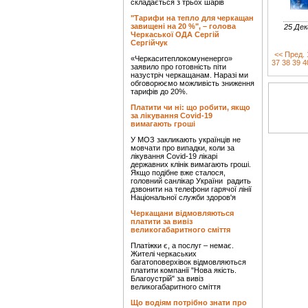
складається з трьох шарів
"Тарифи на тепло для черкащан
завищені на 20 %", – голова
25 Дек
Черкаської ОДА Сергій
Сергійчук
<< Пред.
«Черкаситеплокомуненерго»
37
38
39
4
заявило про готовність піти
назустріч черкащанам. Наразі ми
обговорюємо можливість зниження
тарифів до 20%.
Платити чи ні: що робити, якщо
за лікування Covid-19
вимагають гроші
У МОЗ закликають українців не
мовчати про випадки, коли за
лікування Covid-19 лікарі
державних клінік вимагають гроші.
Якщо подібне вже сталося,
головний санлікар України радить
дзвонити на телефони гарячої лінії
Національної служби здоров'я
Черкащани відмовляються
платити за вивіз
великогабаритного сміття
Платіжки є, а послуг – немає.
Жителі черкаських
багатоповерхівок відмовляються
платити компанії "Нова якість.
Благоустрій" за вивіз
великогабаритного сміття
Що водіям потрібно знати про