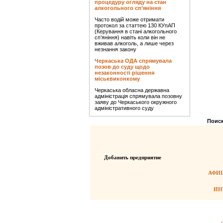
процедуру огляду на стан
алкогольного сп’яніння
Часто водій може отримати
протокол за статтею 130 КУпАП
(Керування в стані алкогольного
сп’яніння) навіть коли він не
вживав алкоголь, а лише через
незнання закону
Черкаська ОДА спрямувала
позов до суду щодо
незаконності рішення
міськвиконкому
Черкаська обласна державна
адміністрація спрямувала позовну
заяву до Черкаського окружного
адміністративного суду
Поиск
Добавить предприятие
АФИШ
ИН