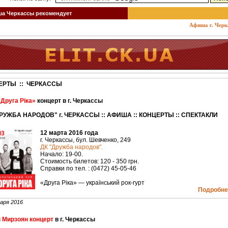
 Черкассы рекомендует
Афиша г. Черкассы
ЕРТЫ :: ЧЕРКАССЫ
«Друга Ріка»
концерт в г. Черкассы
РУЖБА НАРОДОВ" г. ЧЕРКАССЫ :: АФИША :: КОНЦЕРТЫ :: СПЕКТАКЛИ
12 марта 2016 года
г. Черкассы, бул. Шевченко, 249
ДК "Дружба народов".
Начало: 19-00.
Стоимость билетов: 120 - 350 грн.
Справки по тел. : (0472) 45-05-46
«Друга Ріка» — український рок-гурт
Подробнее
аря 2016
 Мирзоян концерт
в г. Черкассы