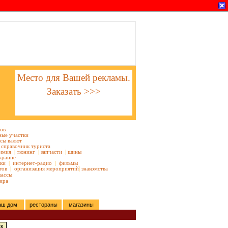
Место для Вашей рекламы.
Заказать >>>
тов
ные участки
сы валют
справочник туриста
имия
|
тюнинг
|
запчасти
|
шины
краине
ки
|
интернет-радио
|
фильмы
тов
|
организация мероприятий
|
знакомства
кассы
ира
аш дом
рестораны
магазины