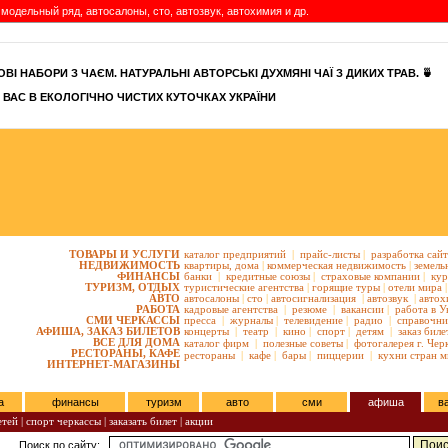
модельный ряд, автосалоны, сто, автозвук, автохимия и др.
ВІ НАБОРИ З ЧАЄМ. НАТУРАЛЬНІ АВТОРСЬКІ ДУХМЯНІ ЧАЇ З ДИКИХ ТРАВ. 🍵
 ВАС В ЕКОЛОГІЧНО ЧИСТИХ КУТОЧКАХ УКРАЇНИ
ТОВАРЫ И УСЛУГИ
каталог предприятий
|
прайс-листы
|
разработка сай
НЕДВИЖИМОСТЬ
квартиры,
дома
|
коммерческая недвижимость
|
земель
ФИНАНСЫ
банки
|
кредитные союзы
|
страховые компании
|
кур
ТУРИЗМ, ОТДЫХ
туристические агентства
|
горящие туры
|
отели мира
|
АВТО
автосалоны
|
сто
|
автосигнализация
|
автозвук
|
автох
РАБОТА
кадровые агентства
|
резюме
|
вакансии
|
работа в У
СМИ ЧЕРКАССЫ
пресса
|
журналы
|
телевидение
|
радио
|
справочни
АФИША, ЗАКАЗ БИЛЕТОВ
концерты
|
театр
|
кино
|
спорт
|
детям
|
заказ биле
ВСЕ ДЛЯ ДОМА
каталог фирм
|
полезные советы
|
фотогалерея г. Чер
РЕСТОРАНЫ, КАФЕ
рестораны
|
кафе
|
бары
|
пиццерии
|
кухни стран м
ИНТЕРНЕТ-МАГАЗИНЫ
а
финансы
туризм
авто
сми
афиша
в
етей
|
спорт черкассы
|
заказать билет
|
акции
Поиск по сайту: