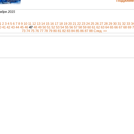
Подробнее
абря 2015
1
2
3
4
5
6
7
8
9
10
11
12
13
14
15
16
17
18
19
20
21
22
23
24
25
26
27
28
29
30
31
32
33
3
0
41
42
43
44
45
46
47
48
49
50
51
52
53
54
55
56
57
58
59
60
61
62
63
64
65
66
67
68
69
7
73
74
75
76
77
78
79
80
81
82
83
84
85
86
87
88
След. >>