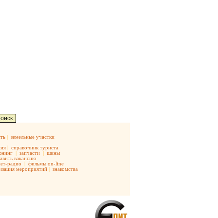
ть
|
земельные участки
ния
|
справочник туриста
юнинг
|
запчасти
|
шины
авить вакансию
ет-радио
|
фильмы on-line
изация мероприятий
|
знакомства