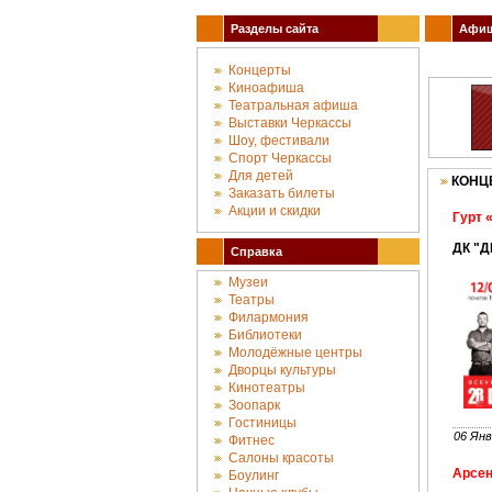
Разделы сайта
Афиша
Концерты
Киноафиша
Театральная афиша
Выставки Черкассы
Шоу, фестивали
Спорт Черкассы
Для детей
КОНЦ
Заказать билеты
Акции и скидки
Гурт 
ДК "Д
Справка
Музеи
Театры
Филармония
Библиотеки
Молодёжные центры
Дворцы культуры
Кинотеатры
Зоопарк
Гостиницы
06 Янв
Фитнес
Салоны красоты
Арсен
Боулинг