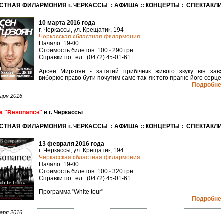
СТНАЯ ФИЛАРМОНИЯ г. ЧЕРКАССЫ :: АФИША :: КОНЦЕРТЫ :: СПЕКТАКЛ
10 марта 2016 года
г. Черкассы, ул. Крещатик, 194
Черкасская областная филармония
Начало: 19-00.
Стоимость билетов: 100 - 290 грн.
Справки по тел.: (0472) 45-01-61
Арсен Мирзоян - затятий прибічник живого звуку він зав
виборює право бути почутим саме так, як того прагне його серце.
Подробнее
аря 2016
а "Resonance"
в г. Черкассы
СТНАЯ ФИЛАРМОНИЯ г. ЧЕРКАССЫ :: АФИША :: КОНЦЕРТЫ :: СПЕКТАКЛ
13 февраля 2016 года
г. Черкассы, ул. Крещатик, 194
Черкасская областная филармония
Начало: 19-00.
Стоимость билетов: 100 - 320 грн.
Справки по тел.: (0472) 45-01-61
Программа "White tour"
Подробнее
аря 2016