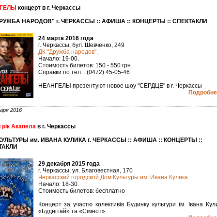
ГЕЛЫ
концерт в г. Черкассы
РУЖБА НАРОДОВ" г. ЧЕРКАССЫ :: АФИША :: КОНЦЕРТЫ :: СПЕКТАКЛИ
24 марта 2016 года
г. Черкассы, бул. Шевченко, 249
ДК "Дружба народов".
Начало: 19-00.
Стоимость билетов: 150 - 550 грн.
Справки по тел. : (0472) 45-05-46
НЕАНГЕЛЫ презентуют новое шоу "СЕРДЦЕ" в г. Черкассы
Подробнее
аря 2016
 рік Акапела
в г. Черкассы
УЛЬТУРЫ им. ИВАНА КУЛИКА г. ЧЕРКАССЫ :: АФИША :: КОНЦЕРТЫ ::
ТАКЛИ
29 декабря 2015 года
г. Черкассы, ул. Благовестная, 170
Черкасский городской Дом Культуры им. Ивана Кулика
Начало: 18-30.
Стоимость билетов: бесплатно
Концерт за участю колективів Будинку культури ім. Івана Кул
«Буднітай» та «Сімнот»