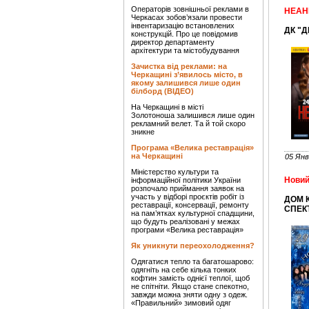
Операторів зовнішньої реклами в
НЕАН
Черкасах зобов’язали провести
інвентаризацію встановлених
ДК "Д
конструкцій. Про це повідомив
директор департаменту
архітектури та містобудування
Зачистка від реклами: на
Черкащині з’явилось місто, в
якому залишився лише один
білборд (ВІДЕО)
На Черкащині в місті
Золотоноша залишився лише один
рекламний велет. Та й той скоро
зникне
Програма «Велика реставрація»
на Черкащині
05 Янв
Міністерство культури та
Новий
інформаційної політики України
розпочало приймання заявок на
участь у відборі проєктів робіт із
ДОМ К
реставрації, консервації, ремонту
СПЕК
на пам’ятках культурної спадщини,
що будуть реалізовані у межах
програми «Велика реставрація»
Як уникнути переохолодження?
Одягатися тепло та багатошарово:
одягніть на себе кілька тонких
кофтин замість однієї теплої, щоб
не спітніти. Якщо стане спекотно,
завжди можна зняти одну з одеж.
«Правильний» зимовий одяг