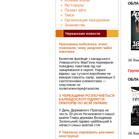
Ночные клубы
ОБЛА
Рестораны
Прокат авто
Такси
Организация праздников
Знакомства
Черкасские новости
Прихована небезпека: вчені
пояснили, чому шкідливі чайні
пакетики
Колектив фахівців з канадського
06 Янв
Університету МакГілла перевірили
поведінку пакетиків під час
заварювання в окропі. Наразі
Групп
відомо, що сучасні виробники не
використовують папір, замінивши її
ОБЛА
синтетичними елементами —
пластиком чи
поліетилентерефталатом
З ЧЕРКАЩИНИ РОЗПОЧНЕТЬСЯ
КАЛЕЙДОСКОП ПІДНЯТТЯ
ПРАПОРІВ ПО ВСІЙ УКРАЇНІ!
У День Державного Прапора на
честь 30-річчя Незалежності нашої
країни Глава держави Володимир
Зеленський підніме найбільший в
області синьо-жовтий стяг
У Черкасах перевірять рекламні
06 Янв
конструкції