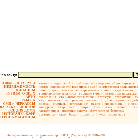
 по сайту:
ТОВАРЫ И УСЛУГИ
каталог предприятий
|
прайс-листы
|
создание сайтов Черкассы
НЕДВИЖИМОСТЬ
жилая недвижимость:
квартиры,
дома
|
коммерческая недвижимос
ФИНАНСЫ
банки
|
кредитные союзы
|
страховые компании
|
курсы валют
ТУРИЗМ, ОТДЫХ
туристические агентства
|
горящие туры
|
постоянные предложе
АВТО
автосалоны
|
сто
|
автосигнализация
|
автозвук
|
автохимия
|
т
РАБОТА
кадровые агентства
|
резюме
|
вакансии
|
добавить резюме
|
доб
СМИ г. ЧЕРКАССЫ
пресса
|
журналы
|
телевидение
|
радио
|
справочники
|
интерн
А, ЗАКАЗ БИЛЕТОВ
концерты
|
театр
|
кино
|
спорт
|
детям
|
заказ билетов
|
орган
ВСЕ ДЛЯ ДОМА
каталог фирм
|
полезные советы
|
фотогалерея Черкассы
РЕСТОРАНЫ, КАФЕ
рестораны
|
кафе
|
бары
|
пиццерии
|
кухни стран мира
ТЕРНЕТ-МАГАЗИНЫ
Информационный интернет-центр "ЭЛИТ" (Черкассы) © 2006-2010