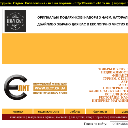
Туризм. Отдых. Развлечения - все на портале - http://tourism.elit.ck.ua
[ горящие т
ОРИГІНАЛЬНІ ПОДАРУНКОВІ НАБОРИ З ЧАЄМ. НАТУРАЛЬН
ДБАЙЛИВО ЗІБРАНО ДЛЯ ВАС В ЕКОЛОГІЧНО ЧИСТИХ К
ТОВАРЫ И УСЛУГ
НЕДВИЖИМОСТ
ФИНАНС
ТУРИЗМ, ОТДЫ
АВТ
РАБОТ
СМИ ЧЕРКАСС
АФИША, ЗАКАЗ БИЛЕТО
ВСЕ ДЛЯ ДОМ
РЕСТОРАНЫ, КАФ
ИНТЕРНЕТ-МАГАЗИН
главная
недвижимость
работа
финансы
тури
киноафиша
|
театральная афиша
|
выставки
|
для детей
|
спорт черкассы
|
заказать биле
Поиск по сайту:
Воскресенье, Август 09, 2026.