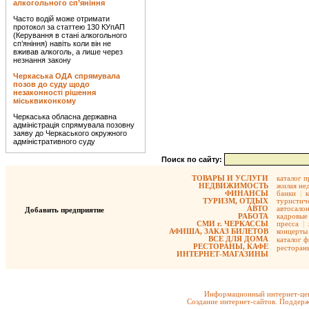
алкогольного сп’яніння
Часто водій може отримати
протокол за статтею 130 КУпАП
(Керування в стані алкогольного
сп’яніння) навіть коли він не
вживав алкоголь, а лише через
незнання закону
Черкаська ОДА спрямувала
позов до суду щодо
незаконності рішення
міськвиконкому
Черкаська обласна державна
адміністрація спрямувала позовну
заяву до Черкаського окружного
адміністративного суду
Поиск по сайту:
ТОВАРЫ И УСЛУГИ
каталог 
НЕДВИЖИМОСТЬ
жилая не
ФИНАНСЫ
банки
|
ТУРИЗМ, ОТДЫХ
туристиче
АВТО
автосало
Добавить предприятие
РАБОТА
кадровые 
СМИ г. ЧЕРКАССЫ
пресса
|
АФИША, ЗАКАЗ БИЛЕТОВ
концерты
ВСЕ ДЛЯ ДОМА
каталог 
РЕСТОРАНЫ, КАФЕ
ресторан
ИНТЕРНЕТ-МАГАЗИНЫ
Информационный интернет-цен
Создание интернет-сайтов. Поддерж