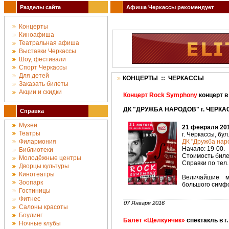
Разделы сайта
Афиша Черкассы рекомендует
Концерты
Киноафиша
Театральная афиша
Выставки Черкассы
Шоу, фестивали
Спорт Черкассы
Для детей
КОНЦЕРТЫ :: ЧЕРКАССЫ
Заказать билеты
Акции и скидки
Концерт Rock Symphony
концерт в
ДК "ДРУЖБА НАРОДОВ" г. ЧЕРКАС
Справка
Музеи
21 февраля 201
Театры
г. Черкассы, бул
Филармония
ДК "Дружба наро
Начало: 19-00.
Библиотеки
Стоимость билет
Молодёжные центры
Справки по тел. 
Дворцы культуры
Кинотеатры
Величайшие м
Зоопарк
большого симфон
Гостиницы
Фитнес
07 Января 2016
Салоны красоты
Боулинг
Балет «Щелкунчик»
спектакль в г
Ночные клубы