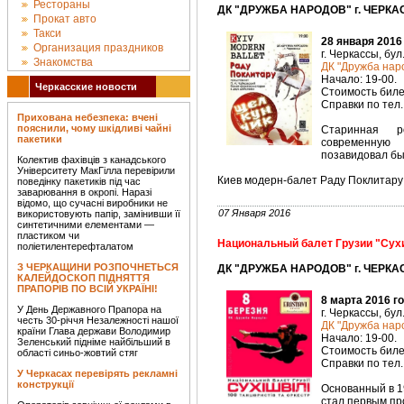
Рестораны
ДК "ДРУЖБА НАРОДОВ" г. ЧЕРКАС
Прокат авто
Такси
28 января 2016
Организация праздников
г. Черкассы, бул
Знакомства
ДК "Дружба наро
Начало: 19-00.
Черкасские новости
Стоимость билет
Справки по тел. 
Прихована небезпека: вчені
пояснили, чому шкідливі чайні
Старинная р
пакетики
современную 
позавидовал бы
Колектив фахівців з канадського
Університету МакГілла перевірили
Киев модерн-балет Раду Поклитару
поведінку пакетиків під час
заварювання в окропі. Наразі
відомо, що сучасні виробники не
07 Января 2016
використовують папір, замінивши її
синтетичними елементами —
пластиком чи
Национальный балет Грузии "Су
поліетилентерефталатом
З ЧЕРКАЩИНИ РОЗПОЧНЕТЬСЯ
ДК "ДРУЖБА НАРОДОВ" г. ЧЕРКАС
КАЛЕЙДОСКОП ПІДНЯТТЯ
ПРАПОРІВ ПО ВСІЙ УКРАЇНІ!
8 марта 2016 г
У День Державного Прапора на
г. Черкассы, бул
честь 30-річчя Незалежності нашої
ДК "Дружба наро
країни Глава держави Володимир
Начало: 19-00.
Зеленський підніме найбільший в
Стоимость билет
області синьо-жовтий стяг
Справки по тел. 
У Черкасах перевірять рекламні
конструкції
Основанный в 1
стал первым п