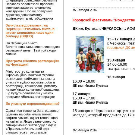
Операторів зовнішньої реклами в
Черкасах зобов’язали провести
інвентаризацію встановлених
07 Января 2016
конструкцій. Про це повідомив
директор департаменту
архітектури та містобудування
Городской фестиваль "Рождестве
Зачистка від реклами: на
ДК им. Кулика г. ЧЕРКАССЫ :: А
Черкащині з’явилось місто, в
якому залишився лише один
білборд (ВІДЕО)
15 - 17 января 
На Черкащині в місті
г. Черкассы, те
Золотоноша залишився лише один
городской ДК им
рекламний велет. Та й той скоро
зникне
15 января
Програма «Велика реставрація»
14.00-16.00
на Черкащині
театральная п
Міністерство культури та
інформаційної політики України
16 января
розпочало приймання заявок на
16.00 – 18.00
участь у відборі проєктів робіт із
ДК им. Ивана Кулика
реставрації, консервації, ремонту
на пам’ятках культурної спадщини,
що будуть реалізовані у межах
17 января
програми «Велика реставрація»
15.00 – 17.00
ДК им. Ивана Кулика
Як уникнути переохолодження?
Одягатися тепло та багатошарово:
15 января в Черкассах стартует т
одягніть на себе кілька тонких
коляда", который продлится до 17 я
кофтин замість однієї теплої, щоб
не спітніти. Якщо стане спекотно,
завжди можна зняти одну з одеж.
«Правильний» зимовий одяг
07 Января 2016
складається з трьох шарів