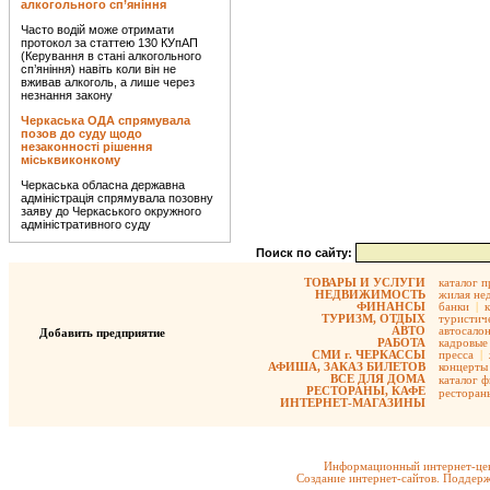
алкогольного сп’яніння
Часто водій може отримати
протокол за статтею 130 КУпАП
(Керування в стані алкогольного
сп’яніння) навіть коли він не
вживав алкоголь, а лише через
незнання закону
Черкаська ОДА спрямувала
позов до суду щодо
незаконності рішення
міськвиконкому
Черкаська обласна державна
адміністрація спрямувала позовну
заяву до Черкаського окружного
адміністративного суду
Поиск по сайту:
ТОВАРЫ И УСЛУГИ
каталог 
НЕДВИЖИМОСТЬ
жилая не
ФИНАНСЫ
банки
|
ТУРИЗМ, ОТДЫХ
туристиче
АВТО
автосало
Добавить предприятие
РАБОТА
кадровые 
СМИ г. ЧЕРКАССЫ
пресса
|
АФИША, ЗАКАЗ БИЛЕТОВ
концерты
ВСЕ ДЛЯ ДОМА
каталог 
РЕСТОРАНЫ, КАФЕ
ресторан
ИНТЕРНЕТ-МАГАЗИНЫ
Информационный интернет-цен
Создание интернет-сайтов. Поддерж