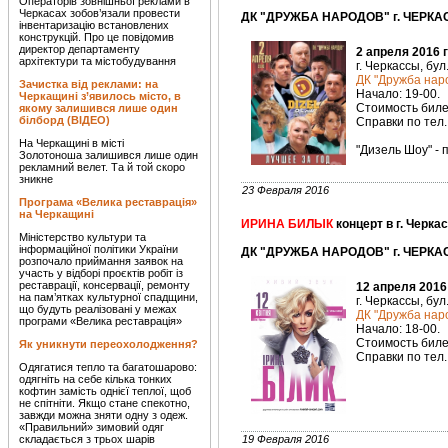
Операторів зовнішньої реклами в
Черкасах зобов’язали провести
ДК "ДРУЖБА НАРОДОВ" г. ЧЕРКАС
інвентаризацію встановлених
конструкцій. Про це повідомив
директор департаменту
2 апреля 2016 
архітектури та містобудування
г. Черкассы, бул
ДК "Дружба наро
Зачистка від реклами: на
Начало: 19-00.
Черкащині з’явилось місто, в
Стоимость билет
якому залишився лише один
білборд (ВІДЕО)
Справки по тел. 
На Черкащині в місті
"Дизель Шоу" - 
Золотоноша залишився лише один
рекламний велет. Та й той скоро
зникне
23 Февраля 2016
Програма «Велика реставрація»
на Черкащині
ИРИНА БИЛЫК
концерт в г. Черка
Міністерство культури та
інформаційної політики України
ДК "ДРУЖБА НАРОДОВ" г. ЧЕРКАС
розпочало приймання заявок на
участь у відборі проєктів робіт із
реставрації, консервації, ремонту
12 апреля 2016
на пам’ятках культурної спадщини,
г. Черкассы, бул
що будуть реалізовані у межах
ДК "Дружба наро
програми «Велика реставрація»
Начало: 18-00.
Стоимость билет
Як уникнути переохолодження?
Справки по тел. 
Одягатися тепло та багатошарово:
одягніть на себе кілька тонких
кофтин замість однієї теплої, щоб
не спітніти. Якщо стане спекотно,
завжди можна зняти одну з одеж.
«Правильний» зимовий одяг
складається з трьох шарів
19 Февраля 2016