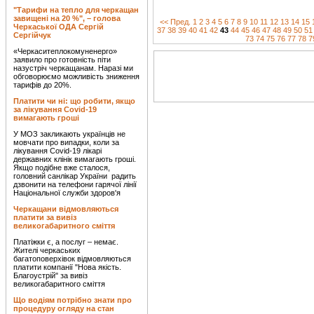
"Тарифи на тепло для черкащан
завищені на 20 %", – голова
<< Пред.
1
2
3
4
5
6
7
8
9
10
11
12
13
14
15
Черкаської ОДА Сергій
37
38
39
40
41
42
43
44
45
46
47
48
49
50
51
Сергійчук
73
74
75
76
77
78
7
«Черкаситеплокомуненерго»
заявило про готовність піти
назустріч черкащанам. Наразі ми
обговорюємо можливість зниження
тарифів до 20%.
Платити чи ні: що робити, якщо
за лікування Covid-19
вимагають гроші
У МОЗ закликають українців не
мовчати про випадки, коли за
лікування Covid-19 лікарі
державних клінік вимагають гроші.
Якщо подібне вже сталося,
головний санлікар України радить
дзвонити на телефони гарячої лінії
Національної служби здоров'я
Черкащани відмовляються
платити за вивіз
великогабаритного сміття
Платіжки є, а послуг – немає.
Жителі черкаських
багатоповерхівок відмовляються
платити компанії "Нова якість.
Благоустрій" за вивіз
великогабаритного сміття
Що водіям потрібно знати про
процедуру огляду на стан