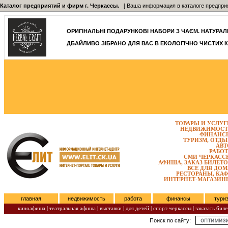
Каталог предприятий и фирм г. Черкассы.
[ Ваша информация в каталоге предприятий
ОРИГІНАЛЬНІ ПОДАРУНКОВІ НАБОРИ З ЧАЄМ. НАТУРАЛЬН
ДБАЙЛИВО ЗІБРАНО ДЛЯ ВАС В ЕКОЛОГІЧНО ЧИСТИХ К
ТОВАРЫ И УСЛУГ
НЕДВИЖИМОСТ
ФИНАНС
ТУРИЗМ, ОТДЫ
АВТ
РАБОТ
СМИ ЧЕРКАСС
АФИША, ЗАКАЗ БИЛЕТО
ВСЕ ДЛЯ ДОМ
РЕСТОРАНЫ, КАФ
ИНТЕРНЕТ-МАГАЗИН
главная
недвижимость
работа
финансы
тури
киноафиша
|
театральная афиша
|
выставки
|
для детей
|
спорт черкассы
|
заказать биле
Поиск по сайту:
Понедельник, Август 10, 2026.