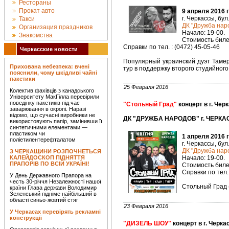
Рестораны
Прокат авто
9 апреля 2016 
г. Черкассы, бул
Такси
ДК "Дружба наро
Организация праздников
Начало: 19-00.
Знакомства
Стоимость билет
Справки по тел. : (0472) 45-05-46
Черкасские новости
Популярный украинский дуэт Таме
Прихована небезпека: вчені
тур в поддержку второго студийног
пояснили, чому шкідливі чайні
пакетики
25 Февраля 2016
Колектив фахівців з канадського
Університету МакГілла перевірили
поведінку пакетиків під час
"Стольный Град"
концерт в г. Чер
заварювання в окропі. Наразі
відомо, що сучасні виробники не
ДК "ДРУЖБА НАРОДОВ" г. ЧЕРКАС
використовують папір, замінивши її
синтетичними елементами —
пластиком чи
1 апреля 2016 
поліетилентерефталатом
г. Черкассы, бул
ДК "Дружба наро
З ЧЕРКАЩИНИ РОЗПОЧНЕТЬСЯ
КАЛЕЙДОСКОП ПІДНЯТТЯ
Начало: 19-00.
ПРАПОРІВ ПО ВСІЙ УКРАЇНІ!
Стоимость билет
Справки по тел. 
У День Державного Прапора на
честь 30-річчя Незалежності нашої
Стольный Град (
країни Глава держави Володимир
Зеленський підніме найбільший в
області синьо-жовтий стяг
23 Февраля 2016
У Черкасах перевірять рекламні
конструкції
"ДИЗЕЛЬ ШОУ"
концерт в г. Черка