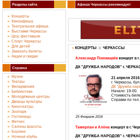
Разделы сайта
Афиша Черкассы рекомендует
Концерты
Киноафиша
Театральная афиша
Выставки Черкассы
Шоу, фестивали
Спорт Черкассы
Для детей
КОНЦЕРТЫ :: ЧЕРКАССЫ
Заказать билеты
Акции и скидки
Александр Пономарёв
концерт в г
ДК "ДРУЖБА НАРОДОВ" г. ЧЕРКАС
Справка
Музеи
21 апреля 2016
Театры
г. Черкассы, бул
Филармония
ДК "Дружба наро
Начало: 19-00.
Библиотеки
Стоимость билет
Молодёжные центры
Справки по тел. 
Дворцы культуры
Кинотеатры
Зоопарк
Гостиницы
25 Февраля 2016
Фитнес
Салоны красоты
Тамерлан и Алёна
концерт в г. Че
Боулинг
ДК "ДРУЖБА НАРОДОВ" г. ЧЕРКАС
Ночные клубы