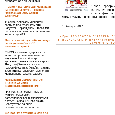
складається з трьох шарів
Яркая, феери
"Тарифи на тепло для черкащан
великодушия и 
завищені на 20 %", – голова
Черкаської ОДА Сергій
спецэффектов. 
Сергійчук
любит Мадрид и женщин этого прек
«Черкаситеплокомуненерго»
заявило про готовність піти
19 Января 2017
назустріч черкащанам. Наразі ми
обговорюємо можливість зниження
тарифів до 20%.
<< Пред.
1
2
3
4
5
6
7
8
9
10
11
12
13
14
15
37
38
39
40
41
42
43
44
45
46
47
48
49
50
51
Платити чи ні: що робити, якщо
73
74
75
76
77
78
7
за лікування Covid-19
вимагають гроші
У МОЗ закликають українців не
мовчати про випадки, коли за
лікування Covid-19 лікарі
державних клінік вимагають гроші.
Якщо подібне вже сталося,
головний санлікар України радить
дзвонити на телефони гарячої лінії
Національної служби здоров'я
Черкащани відмовляються
платити за вивіз
великогабаритного сміття
Платіжки є, а послуг – немає.
Жителі черкаських
багатоповерхівок відмовляються
платити компанії "Нова якість.
Благоустрій" за вивіз
великогабаритного сміття
Що водіям потрібно знати про