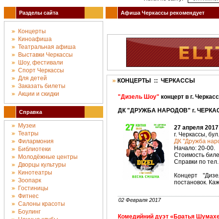
Разделы сайта
Афиша Черкассы рекомендует
Концерты
Киноафиша
Театральная афиша
Выставки Черкассы
Шоу, фестивали
Спорт Черкассы
Для детей
КОНЦЕРТЫ :: ЧЕРКАССЫ
Заказать билеты
Акции и скидки
"Дизель Шоу"
концерт в г. Черкас
ДК "ДРУЖБА НАРОДОВ" г. ЧЕРКАС
Справка
Музеи
27 апреля 2017
Театры
г. Черкассы, бул
Филармония
ДК "Дружба наро
Начало: 20-00.
Библиотеки
Стоимость билет
Молодёжные центры
Справки по тел.
Дворцы культуры
Кинотеатры
Концерт "Диз
Зоопарк
постановок. Каж
Гостиницы
Фитнес
02 Февраля 2017
Салоны красоты
Боулинг
Комедийний дуэт «Братья Шумах