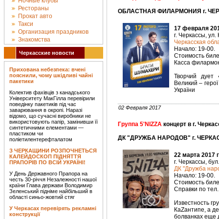
Ночные клубы
Рестораны
ОБЛАСТНАЯ ФИЛАРМОНИЯ г. ЧЕРК
Прокат авто
Такси
17 февраля 201
Организация праздников
г. Черкассы, ул.
Знакомства
Черкасская об
Начало: 19-00.
Черкасские новости
Стоимость билет
Касса филармони
Прихована небезпека: вчені
пояснили, чому шкідливі чайні
Творчий дует 
пакетики
Великий – герої
України
Колектив фахівців з канадського
Університету МакГілла перевірили
поведінку пакетиків під час
02 Февраля 2017
заварювання в окропі. Наразі
відомо, що сучасні виробники не
використовують папір, замінивши її
Группа 5'NIZZA
концерт в г. Черка
синтетичними елементами —
пластиком чи
ДК "ДРУЖБА НАРОДОВ" г. ЧЕРКАС
поліетилентерефталатом
З ЧЕРКАЩИНИ РОЗПОЧНЕТЬСЯ
22 марта 2017 
КАЛЕЙДОСКОП ПІДНЯТТЯ
г. Черкассы, бул
ПРАПОРІВ ПО ВСІЙ УКРАЇНІ!
ДК "Дружба наро
У День Державного Прапора на
Начало: 19-00.
честь 30-річчя Незалежності нашої
Стоимость билет
країни Глава держави Володимир
Справки по тел.
Зеленський підніме найбільший в
області синьо-жовтий стяг
Известность гр
У Черкасах перевірять рекламні
КаZантипе, а д
конструкції
болванках еще 