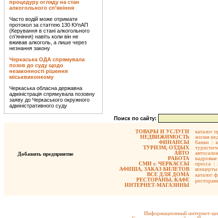
процедуру огляду на стан
алкогольного сп’яніння
Часто водій може отримати
протокол за статтею 130 КУпАП
(Керування в стані алкогольного
сп’яніння) навіть коли він не
вживав алкоголь, а лише через
незнання закону
Черкаська ОДА спрямувала
позов до суду щодо
незаконності рішення
міськвиконкому
Черкаська обласна державна
адміністрація спрямувала позовну
заяву до Черкаського окружного
адміністративного суду
Поиск по сайту:
ТОВАРЫ И УСЛУГИ
каталог 
НЕДВИЖИМОСТЬ
жилая не
ФИНАНСЫ
банки
|
ТУРИЗМ, ОТДЫХ
туристиче
АВТО
автосало
Добавить предприятие
РАБОТА
кадровые 
СМИ г. ЧЕРКАССЫ
пресса
|
АФИША, ЗАКАЗ БИЛЕТОВ
концерты
ВСЕ ДЛЯ ДОМА
каталог 
РЕСТОРАНЫ, КАФЕ
ресторан
ИНТЕРНЕТ-МАГАЗИНЫ
Информационный интернет-цен