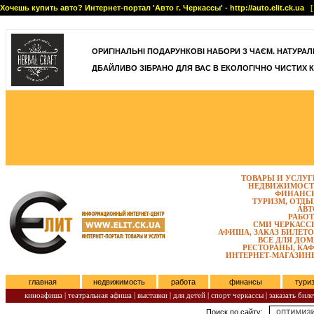
Хочешь купить авто? Интернет-портал 'Авто г. Черкассы' - http://auto.elit.ck.ua
[ 
]
ОРИГІНАЛЬНІ ПОДАРУНКОВІ НАБОРИ З ЧАЄМ. НАТУРАЛЬН
ДБАЙЛИВО ЗІБРАНО ДЛЯ ВАС В ЕКОЛОГІЧНО ЧИСТИХ К
ТОВАРЫ И УСЛУГ
НЕДВИЖИМОСТ
ФИНАНС
ТУРИЗМ, ОТДЫ
АВТ
РАБОТ
СМИ ЧЕРКАСС
АФИША, ЗАКАЗ БИЛЕТО
ВСЕ ДЛЯ ДОМ
РЕСТОРАНЫ, КАФ
ИНТЕРНЕТ-МАГАЗИН
главная
недвижимость
работа
финансы
тури
киноафиша
|
театральная афиша
|
выставки
|
для детей
|
спорт черкассы
|
заказать биле
Поиск по сайту:
Субота, Август 08, 2026.