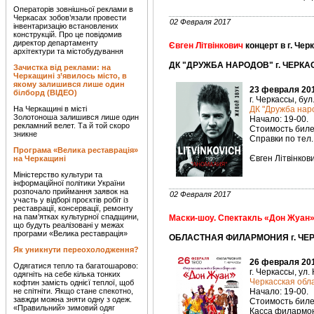
Операторів зовнішньої реклами в
Черкасах зобов’язали провести
02 Февраля 2017
інвентаризацію встановлених
конструкцій. Про це повідомив
директор департаменту
Євген Літвінкович
концерт в г. Чер
архітектури та містобудування
ДК "ДРУЖБА НАРОДОВ" г. ЧЕРКАС
Зачистка від реклами: на
Черкащині з’явилось місто, в
якому залишився лише один
23 февраля 201
білборд (ВІДЕО)
г. Черкассы, бул
На Черкащині в місті
ДК "Дружба наро
Золотоноша залишився лише один
Начало: 19-00.
рекламний велет. Та й той скоро
Стоимость билет
зникне
Справки по тел.
Програма «Велика реставрація»
Євген Літвінков
на Черкащині
Міністерство культури та
інформаційної політики України
розпочало приймання заявок на
02 Февраля 2017
участь у відборі проєктів робіт із
реставрації, консервації, ремонту
на пам’ятках культурної спадщини,
Маски-шоу. Спектакль «Дон Жуан
що будуть реалізовані у межах
програми «Велика реставрація»
ОБЛАСТНАЯ ФИЛАРМОНИЯ г. ЧЕРК
Як уникнути переохолодження?
26 февраля 201
Одягатися тепло та багатошарово:
г. Черкассы, ул.
одягніть на себе кілька тонких
Черкасская об
кофтин замість однієї теплої, щоб
не спітніти. Якщо стане спекотно,
Начало: 19-00.
завжди можна зняти одну з одеж.
Стоимость билет
«Правильний» зимовий одяг
Касса филармони