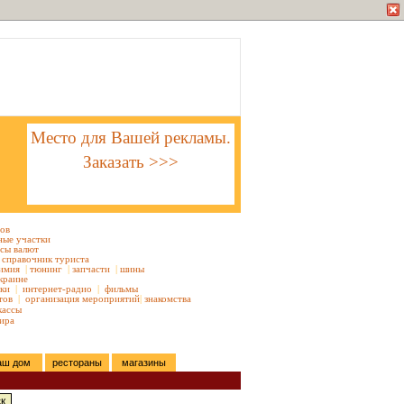
Место для Вашей рекламы.
Заказать >>>
тов
ные участки
сы валют
справочник туриста
имия
|
тюнинг
|
запчасти
|
шины
краине
ки
|
интернет-радио
|
фильмы
тов
|
организация мероприятий
|
знакомства
кассы
ира
аш дом
рестораны
магазины