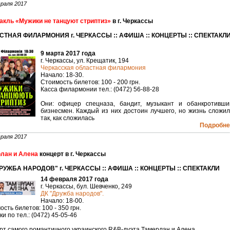
раля 2017
акль «Мужики не танцуют стриптиз»
в г. Черкассы
СТНАЯ ФИЛАРМОНИЯ г. ЧЕРКАССЫ :: АФИША :: КОНЦЕРТЫ :: СПЕКТАКЛ
9 марта 2017 года
г. Черкассы, ул. Крещатик, 194
Черкасская областная филармония
Начало: 18-30.
Стоимость билетов: 100 - 200 грн.
Касса филармонии тел.: (0472) 56-88-28
Они: офицер спецназа, бандит, музыкант и обанкротивши
бизнесмен. Каждый из них достоин лучшего, но жизнь сложил
так, как сложилась
Подробнее
раля 2017
лан и Алена
концерт в г. Черкассы
РУЖБА НАРОДОВ" г. ЧЕРКАССЫ :: АФИША :: КОНЦЕРТЫ :: СПЕКТАКЛИ
14 февраля 2017 года
г. Черкассы, бул. Шевченко, 249
ДК "Дружба народов".
Начало: 18-00.
сть билетов: 100 - 350 грн.
и по тел.: (0472) 45-05-46
рт самого романтичного украинского R&B-дуэта Тамерлан и Алена