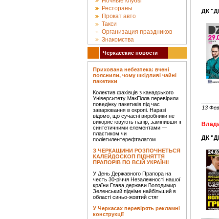
Ночные клубы
Рестораны
ДК "Д
Прокат авто
Такси
Организация праздников
Знакомства
Черкасские новости
Прихована небезпека: вчені
пояснили, чому шкідливі чайні
пакетики
Колектив фахівців з канадського
Університету МакГілла перевірили
поведінку пакетиків під час
13 Фев
заварювання в окропі. Наразі
відомо, що сучасні виробники не
використовують папір, замінивши її
Влади
синтетичними елементами —
пластиком чи
ДК "Д
поліетилентерефталатом
З ЧЕРКАЩИНИ РОЗПОЧНЕТЬСЯ
КАЛЕЙДОСКОП ПІДНЯТТЯ
ПРАПОРІВ ПО ВСІЙ УКРАЇНІ!
У День Державного Прапора на
честь 30-річчя Незалежності нашої
країни Глава держави Володимир
Зеленський підніме найбільший в
області синьо-жовтий стяг
У Черкасах перевірять рекламні
конструкції