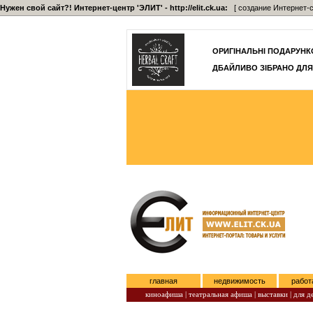
Нужен свой сайт?! Интернет-центр 'ЭЛИТ' - http://elit.ck.ua:
[ создание Интернет-с
]
ОРИГІНАЛЬНІ ПОДАРУНКО
ДБАЙЛИВО ЗІБРАНО ДЛЯ
главная
недвижимость
работ
киноафиша
|
театральная афиша
|
выставки
|
для д
Пятница, Август 07, 2026.