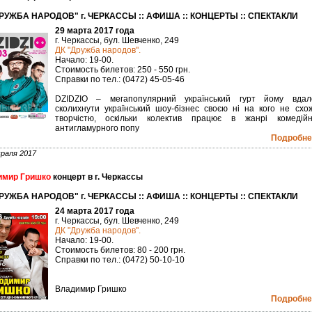
РУЖБА НАРОДОВ" г. ЧЕРКАССЫ :: АФИША :: КОНЦЕРТЫ :: СПЕКТАКЛИ
29 марта 2017 года
г. Черкассы, бул. Шевченко, 249
ДК "Дружба народов".
Начало: 19-00.
Стоимость билетов: 250 - 550 грн.
Справки по тел.: (0472) 45-05-46
DZIDZIO – мегапопулярний український гурт йому вдал
сколихнути український шоу-бізнес своєю ні на кого не схо
творчістю, оскільки колектив працює в жанрі комедійн
антигламурного попу
Подробнее
раля 2017
мир Гришко
концерт в г. Черкассы
РУЖБА НАРОДОВ" г. ЧЕРКАССЫ :: АФИША :: КОНЦЕРТЫ :: СПЕКТАКЛИ
24 марта 2017 года
г. Черкассы, бул. Шевченко, 249
ДК "Дружба народов".
Начало: 19-00.
Стоимость билетов: 80 - 200 грн.
Справки по тел.: (0472) 50-10-10
Владимир Гришко
Подробнее