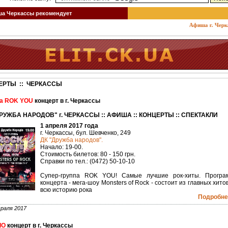
 Черкассы рекомендует
Афиша г. Черкассы
ЕРТЫ :: ЧЕРКАССЫ
а ROK YOU
концерт в г. Черкассы
РУЖБА НАРОДОВ" г. ЧЕРКАССЫ :: АФИША :: КОНЦЕРТЫ :: СПЕКТАКЛИ
1 апреля 2017 года
г. Черкассы, бул. Шевченко, 249
ДК "Дружба народов".
Начало: 19-00.
Стоимость билетов: 80 - 150 грн.
Справки по тел.: (0472) 50-10-10
Супер-группа ROK YOU! Самые лучшие рок-хиты. Програ
концерта - мега-шоу Monsters of Rock - cостоит из главных хито
всю историю рока
Подробнее
раля 2017
IO
концерт в г. Черкассы