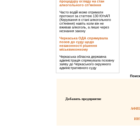
процедуру огляду на стан
алкогольного сп’яніння
Часто водій може отримати
протокол за статтею 130 КУпАП
(Керування в стані алкогольного
сп’яніння) навіть коли він не
вживав алкоголь, а лише через
незнання закону
Черкаська ОДА спрямувала
позов до суду щодо
незаконності рішення
міськвиконкому
Черкаська обласна державна
адміністрація спрямувала позовну
заяву до Черкаського окружного
адміністративного суду
Поиск
Добавить предприятие
АФИШ
ИН