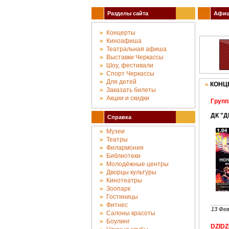
Разделы сайта
Афиша
Концерты
Киноафиша
Театральная афиша
Выставки Черкассы
Шоу, фестивали
Спорт Черкассы
Для детей
КОНЦ
Заказать билеты
Акции и скидки
Групп
ДК "Д
Справка
Музеи
Театры
Филармония
Библиотеки
Молодёжные центры
Дворцы культуры
Кинотеатры
Зоопарк
Гостиницы
Фитнес
13 Фев
Салоны красоты
Боулинг
DZIDZ