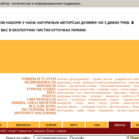
айтов, техническая и информационная поддержка...
ВІ НАБОРИ З ЧАЄМ. НАТУРАЛЬНІ АВТОРСЬКІ ДУХМЯНІ ЧАЇ З ДИКИХ ТРАВ. 🍵
 ВАС В ЕКОЛОГІЧНО ЧИСТИХ КУТОЧКАХ УКРАЇНИ
ТОВАРЫ И УСЛУГИ
каталог предприятий
|
прайс-листы
|
разработка сай
НЕДВИЖИМОСТЬ
квартиры,
дома
|
коммерческая недвижимость
|
земель
ФИНАНСЫ
банки
|
кредитные союзы
|
страховые компании
|
кур
ТУРИЗМ, ОТДЫХ
туристические агентства
|
горящие туры
|
отели мира
|
АВТО
автосалоны
|
сто
|
автосигнализация
|
автозвук
|
автох
РАБОТА
кадровые агентства
|
резюме
|
вакансии
|
работа в У
СМИ ЧЕРКАССЫ
пресса
|
журналы
|
телевидение
|
радио
|
справочни
АФИША, ЗАКАЗ БИЛЕТОВ
концерты
|
театр
|
кино
|
спорт
|
детям
|
заказ биле
ВСЕ ДЛЯ ДОМА
каталог фирм
|
полезные советы
|
фотогалерея г. Чер
РЕСТОРАНЫ, КАФЕ
рестораны
|
кафе
|
бары
|
пиццерии
|
кухни стран м
ИНТЕРНЕТ-МАГАЗИНЫ
а
финансы
туризм
авто
сми
афиша
в
етей
|
спорт черкассы
|
заказать билет
|
акции
Поиск по сайту: