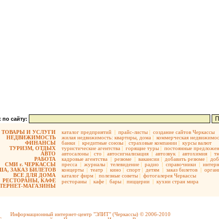
 по сайту:
ТОВАРЫ И УСЛУГИ
каталог предприятий
|
прайс-листы
|
создание сайтов Черкассы
НЕДВИЖИМОСТЬ
жилая недвижимость:
квартиры,
дома
|
коммерческая недвижимос
ФИНАНСЫ
банки
|
кредитные союзы
|
страховые компании
|
курсы валют
ТУРИЗМ, ОТДЫХ
туристические агентства
|
горящие туры
|
постоянные предложе
АВТО
автосалоны
|
сто
|
автосигнализация
|
автозвук
|
автохимия
|
т
РАБОТА
кадровые агентства
|
резюме
|
вакансии
|
добавить резюме
|
доб
СМИ г. ЧЕРКАССЫ
пресса
|
журналы
|
телевидение
|
радио
|
справочники
|
интерн
А, ЗАКАЗ БИЛЕТОВ
концерты
|
театр
|
кино
|
спорт
|
детям
|
заказ билетов
|
орган
ВСЕ ДЛЯ ДОМА
каталог фирм
|
полезные советы
|
фотогалерея Черкассы
РЕСТОРАНЫ, КАФЕ
рестораны
|
кафе
|
бары
|
пиццерии
|
кухни стран мира
ТЕРНЕТ-МАГАЗИНЫ
Информационный интернет-центр "ЭЛИТ" (Черкассы) © 2006-2010