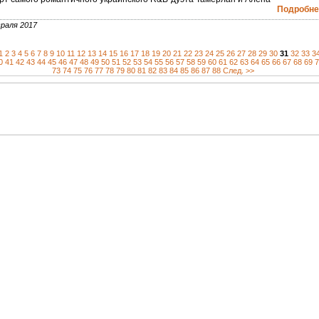
Подробнее
раля 2017
1
2
3
4
5
6
7
8
9
10
11
12
13
14
15
16
17
18
19
20
21
22
23
24
25
26
27
28
29
30
31
32
33
3
0
41
42
43
44
45
46
47
48
49
50
51
52
53
54
55
56
57
58
59
60
61
62
63
64
65
66
67
68
69
7
73
74
75
76
77
78
79
80
81
82
83
84
85
86
87
88
След. >>