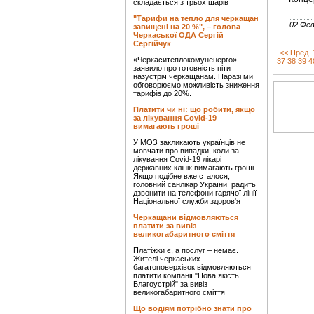
складається з трьох шарів
"Тарифи на тепло для черкащан
02 Фев
завищені на 20 %", – голова
Черкаської ОДА Сергій
Сергійчук
<< Пред.
«Черкаситеплокомуненерго»
37
38
39
4
заявило про готовність піти
назустріч черкащанам. Наразі ми
обговорюємо можливість зниження
тарифів до 20%.
Платити чи ні: що робити, якщо
за лікування Covid-19
вимагають гроші
У МОЗ закликають українців не
мовчати про випадки, коли за
лікування Covid-19 лікарі
державних клінік вимагають гроші.
Якщо подібне вже сталося,
головний санлікар України радить
дзвонити на телефони гарячої лінії
Національної служби здоров'я
Черкащани відмовляються
платити за вивіз
великогабаритного сміття
Платіжки є, а послуг – немає.
Жителі черкаських
багатоповерхівок відмовляються
платити компанії "Нова якість.
Благоустрій" за вивіз
великогабаритного сміття
Що водіям потрібно знати про