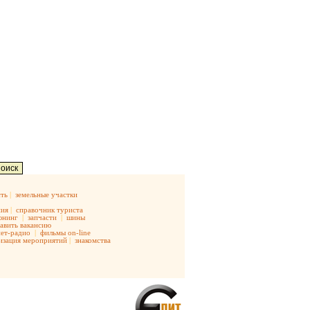
ть
|
земельные участки
ния
|
справочник туриста
юнинг
|
запчасти
|
шины
авить вакансию
ет-радио
|
фильмы on-line
изация мероприятий
|
знакомства