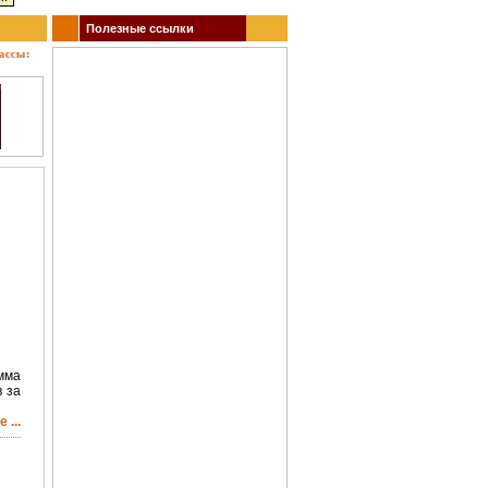
Полезные ссылки
: кино, театр, концерты, спектакли, гастроли, выставки, акции, музеи, спорт. Заказ би
мма
в за
 ...