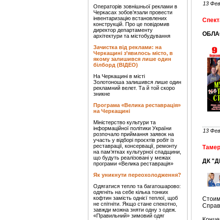
13 Фев
Операторів зовнішньої реклами в
Черкасах зобов’язали провести
інвентаризацію встановлених
Спект
конструкцій. Про це повідомив
директор департаменту
ОБЛА
архітектури та містобудування
Зачистка від реклами: на
Черкащині з’явилось місто, в
якому залишився лише один
білборд (ВІДЕО)
На Черкащині в місті
Золотоноша залишився лише один
рекламний велет. Та й той скоро
зникне
Програма «Велика реставрація»
на Черкащині
Міністерство культури та
інформаційної політики України
13 Фев
розпочало приймання заявок на
участь у відборі проєктів робіт із
реставрації, консервації, ремонту
Тамер
на пам’ятках культурної спадщини,
що будуть реалізовані у межах
ДК "Д
програми «Велика реставрація»
Як уникнути переохолодження?
Одягатися тепло та багатошарово:
одягніть на себе кілька тонких
кофтин замість однієї теплої, щоб
Стоимо
не спітніти. Якщо стане спекотно,
Справк
завжди можна зняти одну з одеж.
«Правильний» зимовий одяг
Конце