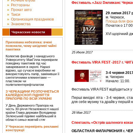
Ночные клубы
Фестиваль «Jazz Dилижанс Черка
Рестораны
Прокат авто
29 липня 2017 
Такси
м. Черкаси,
Организация праздников
Площа біля фон
Знакомства
Початок о 17:00
Черкасские новости
XVI щорічний д
Прихована небезпека: вчені
пояснили, чому шкідливі чайні
пакетики
25 Июля 2017
Колектив фахівців з канадського
Університету МакГілла перевірили
Фестиваль VIRA FEST -2017 г. Ч
поведінку пакетиків під час
заварювання в окропі. Наразі
відомо, що сучасні виробники не
3-4 червня 201
використовують папір, замінивши її
м. Чигирин
синтетичними елементами —
Начало: 11:00.
пластиком чи
поліетилентерефталатом
Фестиваль VIRA FEST відбудеться у 
З ЧЕРКАЩИНИ РОЗПОЧНЕТЬСЯ
КАЛЕЙДОСКОП ПІДНЯТТЯ
Перші вихідні літа - 3-4 червня, ст
ПРАПОРІВ ПО ВСІЙ УКРАЇНІ!
для себе музику та драйв у першій к
У День Державного Прапора на
честь 30-річчя Незалежності нашої
країни Глава держави Володимир
28 Мая 2017
Зеленський підніме найбільший в
області синьо-жовтий стяг
Спектакль «Острів шаленого коха
У Черкасах перевірять рекламні
конструкції
ОБЛАСТНАЯ ФИЛАРМОНИЯ г. ЧЕРК