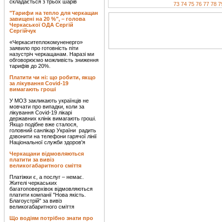
складається з трьох шарів
73
74
75
76
77
78
7
"Тарифи на тепло для черкащан
завищені на 20 %", – голова
Черкаської ОДА Сергій
Сергійчук
«Черкаситеплокомуненерго»
заявило про готовність піти
назустріч черкащанам. Наразі ми
обговорюємо можливість зниження
тарифів до 20%.
Платити чи ні: що робити, якщо
за лікування Covid-19
вимагають гроші
У МОЗ закликають українців не
мовчати про випадки, коли за
лікування Covid-19 лікарі
державних клінік вимагають гроші.
Якщо подібне вже сталося,
головний санлікар України радить
дзвонити на телефони гарячої лінії
Національної служби здоров'я
Черкащани відмовляються
платити за вивіз
великогабаритного сміття
Платіжки є, а послуг – немає.
Жителі черкаських
багатоповерхівок відмовляються
платити компанії "Нова якість.
Благоустрій" за вивіз
великогабаритного сміття
Що водіям потрібно знати про