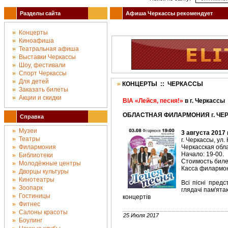
Разделы сайта
Афиша Черкассы рекомендует
Концерты
Киноафиша
Театральная афиша
Выставки Черкассы
Шоу, фестивали
Спорт Черкассы
Для детей
КОНЦЕРТЫ :: ЧЕРКАССЫ
Заказать билеты
Акции и скидки
ВІА «Лейся, песня!»
в г. Черкассы
ОБЛАСТНАЯ ФИЛАРМОНИЯ г. ЧЕРК
Справка
Музеи
3 августа 2017 
Театры
г. Черкассы, ул.
Филармония
Черкасская об
Начало: 19-00.
Библиотеки
Стоимость билет
Молодёжные центры
Касса филармони
Дворцы культуры
Кинотеатры
Всі пісні предс
Зоопарк
глядачі пам'ята
Гостиницы
концертів
Фитнес
Салоны красоты
25 Июля 2017
Боулинг