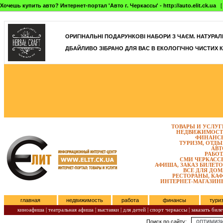
Хочешь купить авто? Интернет-портал 'Авто г. Черкассы' - http://auto.elit.ck.ua
[ 
]
ОРИГІНАЛЬНІ ПОДАРУНКОВІ НАБОРИ З ЧАЄМ. НАТУРАЛЬН
ДБАЙЛИВО ЗІБРАНО ДЛЯ ВАС В ЕКОЛОГІЧНО ЧИСТИХ К
ТОВАРЫ И УСЛУГ
НЕДВИЖИМОСТ
ФИНАНС
ТУРИЗМ, ОТДЫ
АВТ
РАБОТ
СМИ ЧЕРКАСС
АФИША, ЗАКАЗ БИЛЕТО
ВСЕ ДЛЯ ДОМ
РЕСТОРАНЫ, КАФ
ИНТЕРНЕТ-МАГАЗИН
главная
недвижимость
работа
финансы
тури
киноафиша
|
театральная афиша
|
выставки
|
для детей
|
спорт черкассы
|
заказать биле
Поиск по сайту:
Пятница, Август 07, 2026.