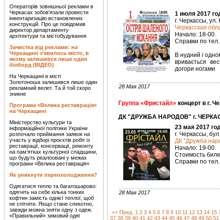
Операторів зовнішньої реклами в
Черкасах зобов’язали провести
1 июля 2017 го
інвентаризацію встановлених
г. Черкассы, ул.
конструкцій. Про це повідомив
Черкасская об
директор департаменту
Начало: 18-00.
архітектури та містобудування
Справки по тел.
Зачистка від реклами: на
Черкащині з’явилось місто, в
В нудний і одно
якому залишився лише один
вривається ве
білборд (ВІДЕО)
догори ногами
На Черкащині в місті
Золотоноша залишився лише один
28 Мая 2017
рекламний велет. Та й той скоро
зникне
Группа «Фристайл»
концерт в г. Ч
Програма «Велика реставрація»
на Черкащині
ДК "ДРУЖБА НАРОДОВ" г. ЧЕРКАС
Міністерство культури та
23 мая 2017 го
інформаційної політики України
г. Черкассы, бул
розпочало приймання заявок на
участь у відборі проєктів робіт із
ДК "Дружба нар
реставрації, консервації, ремонту
Начало: 19-00.
на пам’ятках культурної спадщини,
Стоимость билет
що будуть реалізовані у межах
Справки по тел.
програми «Велика реставрація»
Як уникнути переохолодження?
Одягатися тепло та багатошарово:
одягніть на себе кілька тонких
28 Мая 2017
кофтин замість однієї теплої, щоб
не спітніти. Якщо стане спекотно,
завжди можна зняти одну з одеж.
<< Пред.
1
2
3
4
5
6
7
8
9
10
11
12
13
14
15
«Правильний» зимовий одяг
37
38
39
40
41
42
43
44
45
46
47
48
49
50
51