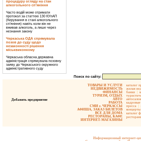
процедуру огляду на стан
алкогольного сп’яніння
Часто водій може отримати
протокол за статтею 130 КУпАП
(Керування в стані алкогольного
сп’яніння) навіть коли він не
вживав алкоголь, а лише через
незнання закону
Черкаська ОДА спрямувала
позов до суду щодо
незаконності рішення
міськвиконкому
Черкаська обласна державна
адміністрація спрямувала позовну
заяву до Черкаського окружного
адміністративного суду
Поиск по сайту:
ТОВАРЫ И УСЛУГИ
каталог 
НЕДВИЖИМОСТЬ
жилая не
ФИНАНСЫ
банки
|
ТУРИЗМ, ОТДЫХ
туристиче
АВТО
автосало
Добавить предприятие
РАБОТА
кадровые 
СМИ г. ЧЕРКАССЫ
пресса
|
АФИША, ЗАКАЗ БИЛЕТОВ
концерты
ВСЕ ДЛЯ ДОМА
каталог 
РЕСТОРАНЫ, КАФЕ
ресторан
ИНТЕРНЕТ-МАГАЗИНЫ
Информационный интернет-цен