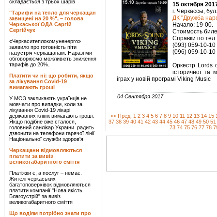
складається з трьох шарів
15 октября 201
г. Черкассы, бул
"Тарифи на тепло для черкащан
ДК "Дружба нар
завищені на 20 %", – голова
Черкаської ОДА Сергій
Начало: 19-00.
Сергійчук
Стоимость билет
Справки по тел.
«Черкаситеплокомуненерго»
(093) 059-10-10
заявило про готовність піти
(096) 059-10-10
назустріч черкащанам. Наразі ми
обговорюємо можливість зниження
тарифів до 20%.
Оркестр Lords 
історичної та м
Платити чи ні: що робити, якщо
іграх у новій програмі Viking Music
за лікування Covid-19
вимагають гроші
04 Сентября 2017
У МОЗ закликають українців не
мовчати про випадки, коли за
лікування Covid-19 лікарі
державних клінік вимагають гроші.
<< Пред.
1
2
3
4
5
6
7
8
9
10
11
12
13
14
15
Якщо подібне вже сталося,
37
38
39
40
41
42
43
44
45
46
47
48
49
50
51
головний санлікар України радить
73
74
75
76
77
78
7
дзвонити на телефони гарячої лінії
Національної служби здоров'я
Черкащани відмовляються
платити за вивіз
великогабаритного сміття
Платіжки є, а послуг – немає.
Жителі черкаських
багатоповерхівок відмовляються
платити компанії "Нова якість.
Благоустрій" за вивіз
великогабаритного сміття
Що водіям потрібно знати про