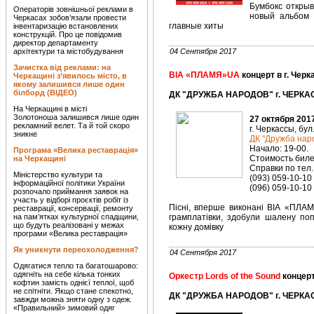
Бумбокс открыв
Операторів зовнішньої реклами в
новый альбом 
Черкасах зобов’язали провести
главные хиты
інвентаризацію встановлених
конструкцій. Про це повідомив
директор департаменту
архітектури та містобудування
04 Сентября 2017
Зачистка від реклами: на
ВІА «ПЛАМЯ»UA
концерт в г. Чер
Черкащині з’явилось місто, в
якому залишився лише один
білборд (ВІДЕО)
ДК "ДРУЖБА НАРОДОВ" г. ЧЕРКАС
На Черкащині в місті
Золотоноша залишився лише один
27 октября 201
рекламний велет. Та й той скоро
г. Черкассы, бул
зникне
ДК "Дружба нар
Начало: 19-00.
Програма «Велика реставрація»
Стоимость билет
на Черкащині
Справки по тел.
Міністерство культури та
(093) 059-10-10
інформаційної політики України
(096) 059-10-10
розпочало приймання заявок на
участь у відборі проєктів робіт із
Пісні, вперше виконані ВІА «ПЛАМ
реставрації, консервації, ремонту
на пам’ятках культурної спадщини,
грамплатівки, здобули шалену поп
що будуть реалізовані у межах
кожну домівку
програми «Велика реставрація»
Як уникнути переохолодження?
04 Сентября 2017
Одягатися тепло та багатошарово:
одягніть на себе кілька тонких
Оркестр Lords of the Sound
концерт
кофтин замість однієї теплої, щоб
не спітніти. Якщо стане спекотно,
ДК "ДРУЖБА НАРОДОВ" г. ЧЕРКАС
завжди можна зняти одну з одеж.
«Правильний» зимовий одяг