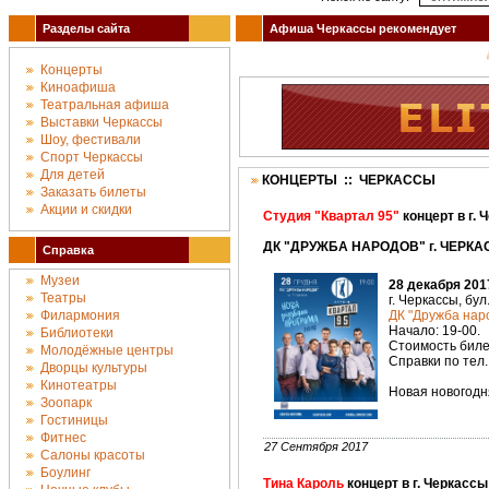
Разделы сайта
Афиша Черкассы рекомендует
Аф
Концерты
Киноафиша
Театральная афиша
Выставки Черкассы
Шоу, фестивали
Спорт Черкассы
Для детей
КОНЦЕРТЫ :: ЧЕРКАССЫ
Заказать билеты
Акции и скидки
Студия "Квартал 95"
концерт в г. 
ДК "ДРУЖБА НАРОДОВ" г. ЧЕРКАС
Справка
Музеи
28 декабря 201
Театры
г. Черкассы, бул
Филармония
ДК "Дружба наро
Начало: 19-00.
Библиотеки
Стоимость билет
Молодёжные центры
Справки по тел.
Дворцы культуры
Кинотеатры
Новая новогодн
Зоопарк
Гостиницы
Фитнес
27 Сентября 2017
Салоны красоты
Боулинг
Тина Кароль
концерт в г. Черкассы