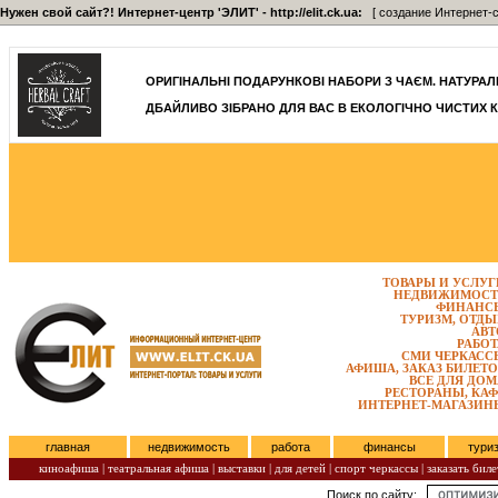
Нужен свой сайт?! Интернет-центр 'ЭЛИТ' - http://elit.ck.ua:
[ создание Интернет-с
]
ОРИГІНАЛЬНІ ПОДАРУНКОВІ НАБОРИ З ЧАЄМ. НАТУРАЛЬН
ДБАЙЛИВО ЗІБРАНО ДЛЯ ВАС В ЕКОЛОГІЧНО ЧИСТИХ К
ТОВАРЫ И УСЛУГ
НЕДВИЖИМОСТ
ФИНАНС
ТУРИЗМ, ОТДЫ
АВТ
РАБОТ
СМИ ЧЕРКАСС
АФИША, ЗАКАЗ БИЛЕТО
ВСЕ ДЛЯ ДОМ
РЕСТОРАНЫ, КАФ
ИНТЕРНЕТ-МАГАЗИН
главная
недвижимость
работа
финансы
тури
киноафиша
|
театральная афиша
|
выставки
|
для детей
|
спорт черкассы
|
заказать биле
Поиск по сайту:
Пятница, Август 07, 2026.