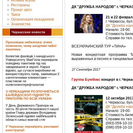
Ночные клубы
Рестораны
ДК "ДРУЖБА НАРОДОВ" г. ЧЕРКАС
Прокат авто
Такси
21 и 22 феврал
Организация праздников
г. Черкассы, бул
Знакомства
ДК "Дружба наро
Начало: 19-00.
Черкасские новости
Стоимость билет
Справки по тел.
Прихована небезпека: вчені
пояснили, чому шкідливі чайні
ВСЕУКРАИНСКИЙ ТУР «ТИНА»
пакетики
Новая концертная программа Т
Колектив фахівців з канадського
выраженных в песнях и танцевальны
Університету МакГілла перевірили
поведінку пакетиків під час
заварювання в окропі. Наразі
27 Сентября 2017
відомо, що сучасні виробники не
використовують папір, замінивши її
синтетичними елементами —
Группа Бумбокс
концерт в г. Черк
пластиком чи
поліетилентерефталатом
ДК "ДРУЖБА НАРОДОВ" г. ЧЕРКАС
З ЧЕРКАЩИНИ РОЗПОЧНЕТЬСЯ
КАЛЕЙДОСКОП ПІДНЯТТЯ
12 октября 201
ПРАПОРІВ ПО ВСІЙ УКРАЇНІ!
г. Черкассы, бул
У День Державного Прапора на
ДК "Дружба нар
честь 30-річчя Незалежності нашої
Начало: 19-00.
країни Глава держави Володимир
Стоимость билет
Зеленський підніме найбільший в
Справки по тел.
області синьо-жовтий стяг
(093) 059-10-10
У Черкасах перевірять рекламні
(096) 059-10-10
конструкції