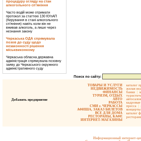
процедуру огляду на стан
алкогольного сп’яніння
Часто водій може отримати
протокол за статтею 130 КУпАП
(Керування в стані алкогольного
сп’яніння) навіть коли він не
вживав алкоголь, а лише через
незнання закону
Черкаська ОДА спрямувала
позов до суду щодо
незаконності рішення
міськвиконкому
Черкаська обласна державна
адміністрація спрямувала позовну
заяву до Черкаського окружного
адміністративного суду
Поиск по сайту:
ТОВАРЫ И УСЛУГИ
каталог 
НЕДВИЖИМОСТЬ
жилая не
ФИНАНСЫ
банки
|
ТУРИЗМ, ОТДЫХ
туристиче
АВТО
автосало
Добавить предприятие
РАБОТА
кадровые 
СМИ г. ЧЕРКАССЫ
пресса
|
АФИША, ЗАКАЗ БИЛЕТОВ
концерты
ВСЕ ДЛЯ ДОМА
каталог 
РЕСТОРАНЫ, КАФЕ
ресторан
ИНТЕРНЕТ-МАГАЗИНЫ
Информационный интернет-цен