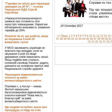
Справки по тел.
"Тарифи на тепло для черкащан
завищені на 20 %", – голова
Черкаської ОДА Сергій
Під час концер
Сергійчук
стали улюблени
«Нове життя»
«Черкаситеплокомуненерго»
заявило про готовність піти
назустріч черкащанам. Наразі ми
24 Октября 2017
обговорюємо можливість зниження
тарифів до 20%.
<< Пред.
1
2
3
4
5
6
7
8
9
10
11
12
13
14
15
Платити чи ні: що робити, якщо
37
38
39
40
41
42
43
44
45
46
47
48
49
50
51
за лікування Covid-19
73
74
75
76
77
78
7
вимагають гроші
У МОЗ закликають українців не
мовчати про випадки, коли за
лікування Covid-19 лікарі
державних клінік вимагають гроші.
Якщо подібне вже сталося,
головний санлікар України радить
дзвонити на телефони гарячої лінії
Національної служби здоров'я
Черкащани відмовляються
платити за вивіз
великогабаритного сміття
Платіжки є, а послуг – немає.
Жителі черкаських
багатоповерхівок відмовляються
платити компанії "Нова якість.
Благоустрій" за вивіз
великогабаритного сміття
Що водіям потрібно знати про
процедуру огляду на стан