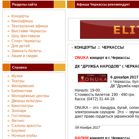
Разделы сайта
Афиша Черкассы рекомендует
Концерты
Киноафиша
Театральная афиша
Выставки Черкассы
Шоу, фестивали
Спорт Черкассы
Для детей
КОНЦЕРТЫ :: ЧЕРКАССЫ
Заказать билеты
Акции и скидки
ONUKA
концерт в г. Черкассы
ДК "ДРУЖБА НАРОДОВ" г. ЧЕРКАС
Справка
Музеи
6 декабря 2017
Театры
г. Черкассы, бул
Филармония
ДК "Дружба наро
Начало: 19-00.
Библиотеки
Стоимость билетов: 190 - 490 грн.
Молодёжные центры
Касса: (0472) 31-44-16
Дворцы культуры
Кинотеатры
ONUKA – это бандура, бугай, сопи
Зоопарк
электронным саундом. Это – звуча
Гостиницы
дает право гордиться украинской п
Фитнес
Салоны красоты
09 Ноября 2017
Боулинг
Ночные клубы
НАОНИ
концерт в г. Черкассы