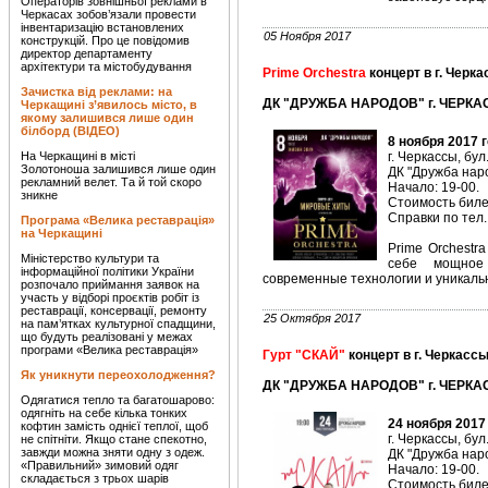
Операторів зовнішньої реклами в
Черкасах зобов’язали провести
інвентаризацію встановлених
05 Ноября 2017
конструкцій. Про це повідомив
директор департаменту
архітектури та містобудування
Prime Orchestra
концерт в г. Черк
Зачистка від реклами: на
ДК "ДРУЖБА НАРОДОВ" г. ЧЕРКАС
Черкащині з’явилось місто, в
якому залишився лише один
білборд (ВІДЕО)
8 ноября 2017 
На Черкащині в місті
г. Черкассы, бул
Золотоноша залишився лише один
ДК "Дружба наро
рекламний велет. Та й той скоро
Начало: 19-00.
зникне
Стоимость билет
Справки по тел.
Програма «Велика реставрація»
на Черкащині
Prime Orchestr
Міністерство культури та
себе мощное 
інформаційної політики України
современные технологии и уникаль
розпочало приймання заявок на
участь у відборі проєктів робіт із
реставрації, консервації, ремонту
25 Октября 2017
на пам’ятках культурної спадщини,
що будуть реалізовані у межах
програми «Велика реставрація»
Гурт "СКАЙ"
концерт в г. Черкасс
Як уникнути переохолодження?
ДК "ДРУЖБА НАРОДОВ" г. ЧЕРКАС
Одягатися тепло та багатошарово:
одягніть на себе кілька тонких
24 ноября 2017
кофтин замість однієї теплої, щоб
г. Черкассы, бул
не спітніти. Якщо стане спекотно,
завжди можна зняти одну з одеж.
ДК "Дружба наро
«Правильний» зимовий одяг
Начало: 19-00.
складається з трьох шарів
Стоимость билет