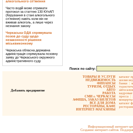
алкогольного сп’яніння
Часто водій може отримати
протокол за статтею 130 КУпАП
(Керування в стані алкогольного
сп’яніння) навіть коли він не
вживав алкоголь, а лише через
незнання закону
Черкаська ОДА спрямувала
позов до суду щодо
незаконності рішення
міськвиконкому
Черкаська обласна державна
адміністрація спрямувала позовну
заяву до Черкаського окружного
адміністративного суду
Поиск по сайту:
ТОВАРЫ И УСЛУГИ
каталог 
НЕДВИЖИМОСТЬ
жилая не
ФИНАНСЫ
банки
|
ТУРИЗМ, ОТДЫХ
туристиче
АВТО
автосало
Добавить предприятие
РАБОТА
кадровые 
СМИ г. ЧЕРКАССЫ
пресса
|
АФИША, ЗАКАЗ БИЛЕТОВ
концерты
ВСЕ ДЛЯ ДОМА
каталог 
РЕСТОРАНЫ, КАФЕ
ресторан
ИНТЕРНЕТ-МАГАЗИНЫ
Информационный интернет-цен
Создание интернет-сайтов. Поддерж