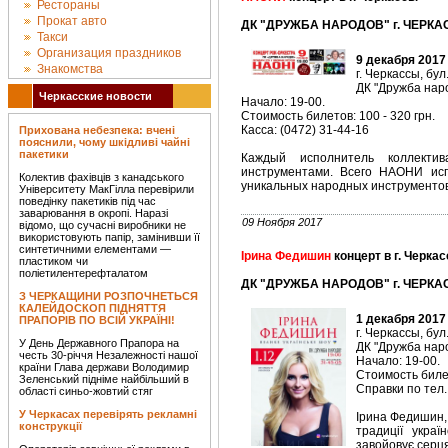
Рестораны
Прокат авто
ДК "ДРУЖБА НАРОДОВ" г. ЧЕРКАС
Такси
Организация праздников
9 декабря 2017
Знакомства
г. Черкассы, бул
ДК "Дружба наро
Черкасские новости
Начало: 19-00.
Стоимость билетов: 100 - 320 грн.
Касса: (0472) 31-44-16
Прихована небезпека: вчені
пояснили, чому шкідливі чайні
пакетики
Каждый исполнитель коллекти
инструментами. Всего НАОНИ исп
Колектив фахівців з канадського
уникальных народных инструментов 
Університету МакГілла перевірили
поведінку пакетиків під час
заварювання в окропі. Наразі
09 Ноября 2017
відомо, що сучасні виробники не
використовують папір, замінивши її
синтетичними елементами —
Ірина Федишин
концерт в г. Черка
пластиком чи
поліетилентерефталатом
ДК "ДРУЖБА НАРОДОВ" г. ЧЕРКАС
З ЧЕРКАЩИНИ РОЗПОЧНЕТЬСЯ
КАЛЕЙДОСКОП ПІДНЯТТЯ
1 декабря 2017
ПРАПОРІВ ПО ВСІЙ УКРАЇНІ!
г. Черкассы, бул
У День Державного Прапора на
ДК "Дружба наро
честь 30-річчя Незалежності нашої
Начало: 19-00.
країни Глава держави Володимир
Стоимость билет
Зеленський підніме найбільший в
Справки по тел.
області синьо-жовтий стяг
У Черкасах перевірять рекламні
Ірина Федишин, 
конструкції
традиції украї
завойовує серця