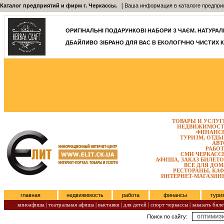
Каталог предприятий и фирм г. Черкассы.
[ Ваша информация в каталоге предприятий
ОРИГІНАЛЬНІ ПОДАРУНКОВІ НАБОРИ З ЧАЄМ. НАТУРАЛЬН
ДБАЙЛИВО ЗІБРАНО ДЛЯ ВАС В ЕКОЛОГІЧНО ЧИСТИХ К
ТОВАРЫ И УСЛУГ
НЕДВИЖИМОСТ
ФИНАНС
ТУРИЗМ, ОТДЫ
АВТ
РАБОТ
СМИ ЧЕРКАСС
АФИША, ЗАКАЗ БИЛЕТО
ВСЕ ДЛЯ ДОМ
РЕСТОРАНЫ, КАФ
ИНТЕРНЕТ-МАГАЗИН
главная
недвижимость
работа
финансы
тури
киноафиша
|
театральная афиша
|
выставки
|
для детей
|
спорт черкассы
|
заказать биле
Поиск по сайту:
Понедельник, Август 10, 2026.