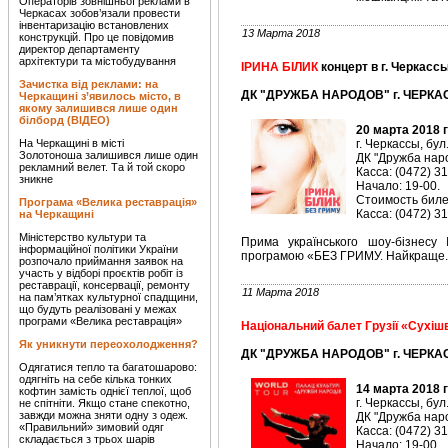
Операторів зовнішньої реклами в
Черкасах зобов’язали провести
інвентаризацію встановлених
13 Марта 2018
конструкцій. Про це повідомив
директор департаменту
архітектури та містобудування
ІРИНА БІЛИК
концерт в г. Черкасс
Зачистка від реклами: на
ДК "ДРУЖБА НАРОДОВ" г. ЧЕРКАС
Черкащині з’явилось місто, в
якому залишився лише один
білборд (ВІДЕО)
20 марта 2018 
На Черкащині в місті
г. Черкассы, бул
Золотоноша залишився лише один
ДК "Дружба наро
рекламний велет. Та й той скоро
Касса: (0472) 3
зникне
Начало: 19-00.
Стоимость билет
Програма «Велика реставрація»
Касса: (0472) 3
на Черкащині
Міністерство культури та
Прима українського шоу-бізнес
інформаційної політики України
програмою «БЕЗ ГРИМУ. Найкраще.
розпочало приймання заявок на
участь у відборі проєктів робіт із
реставрації, консервації, ремонту
11 Марта 2018
на пам’ятках культурної спадщини,
що будуть реалізовані у межах
програми «Велика реставрація»
Національний балет Грузії «Сухіш
Як уникнути переохолодження?
ДК "ДРУЖБА НАРОДОВ" г. ЧЕРКАС
Одягатися тепло та багатошарово:
одягніть на себе кілька тонких
14 марта 2018 
кофтин замість однієї теплої, щоб
г. Черкассы, бул
не спітніти. Якщо стане спекотно,
завжди можна зняти одну з одеж.
ДК "Дружба наро
«Правильний» зимовий одяг
Касса: (0472) 3
складається з трьох шарів
Начало: 19-00.