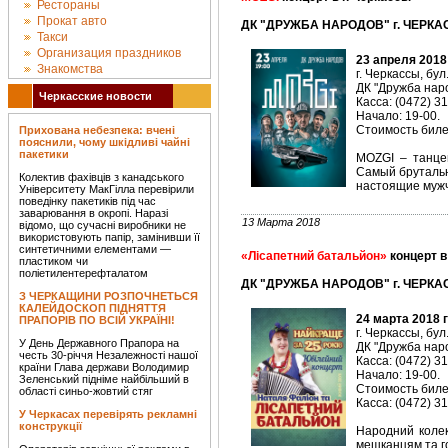
Рестораны
Прокат авто
ДК "ДРУЖБА НАРОДОВ" г. ЧЕРКАС
Такси
Организация праздников
23 апреля 2018
Знакомства
г. Черкассы, бул
ДК "Дружба наро
Черкасские новости
Касса: (0472) 3
Начало: 19-00.
Стоимость билет
Прихована небезпека: вчені
пояснили, чому шкідливі чайні
пакетики
MOZGI – танцев
Самый брутальн
Колектив фахівців з канадського
настоящие муж
Університету МакГілла перевірили
поведінку пакетиків під час
заварювання в окропі. Наразі
13 Марта 2018
відомо, що сучасні виробники не
використовують папір, замінивши її
синтетичними елементами —
«Лісапетний батальйон»
концерт в
пластиком чи
поліетилентерефталатом
ДК "ДРУЖБА НАРОДОВ" г. ЧЕРКАС
З ЧЕРКАЩИНИ РОЗПОЧНЕТЬСЯ
КАЛЕЙДОСКОП ПІДНЯТТЯ
24 марта 2018 
ПРАПОРІВ ПО ВСІЙ УКРАЇНІ!
г. Черкассы, бул
У День Державного Прапора на
ДК "Дружба наро
честь 30-річчя Незалежності нашої
Касса: (0472) 3
країни Глава держави Володимир
Начало: 19-00.
Зеленський підніме найбільший в
Стоимость билет
області синьо-жовтий стяг
Касса: (0472) 3
У Черкасах перевірять рекламні
конструкції
Народний колек
мешканцям та го