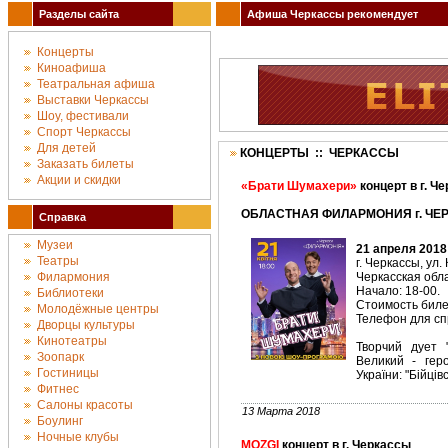
Разделы сайта
Афиша Черкассы рекомендует
Концерты
Киноафиша
Театральная афиша
Выставки Черкассы
Шоу, фестивали
Спорт Черкассы
Для детей
КОНЦЕРТЫ :: ЧЕРКАССЫ
Заказать билеты
Акции и скидки
«Брати Шумахери»
концерт в г. Ч
ОБЛАСТНАЯ ФИЛАРМОНИЯ г. ЧЕРК
Справка
Музеи
21 апреля 2018
Театры
г. Черкассы, ул.
Филармония
Черкасская об
Начало: 18-00.
Библиотеки
Стоимость билет
Молодёжные центры
Телефон для спр
Дворцы культуры
Кинотеатры
Творчий дует 
Зоопарк
Великий - геро
Гостиницы
України: "Бійцівс
Фитнес
Салоны красоты
13 Марта 2018
Боулинг
Ночные клубы
MOZGI
концерт в г. Черкассы