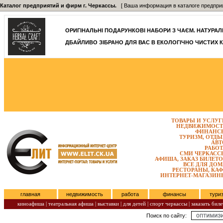
Каталог предприятий и фирм г. Черкассы.
[ Ваша информация в каталоге предприятий
ОРИГІНАЛЬНІ ПОДАРУНКОВІ НАБОРИ З ЧАЄМ. НАТУРАЛЬН
ДБАЙЛИВО ЗІБРАНО ДЛЯ ВАС В ЕКОЛОГІЧНО ЧИСТИХ К
ТОВАРЫ И УСЛУГ
НЕДВИЖИМОСТ
ФИНАНС
ТУРИЗМ, ОТДЫ
АВТ
РАБОТ
СМИ ЧЕРКАСС
АФИША, ЗАКАЗ БИЛЕТО
ВСЕ ДЛЯ ДОМ
РЕСТОРАНЫ, КАФ
ИНТЕРНЕТ-МАГАЗИН
главная
недвижимость
работа
финансы
тури
киноафиша
|
театральная афиша
|
выставки
|
для детей
|
спорт черкассы
|
заказать биле
Поиск по сайту:
Понедельник, Август 10, 2026.