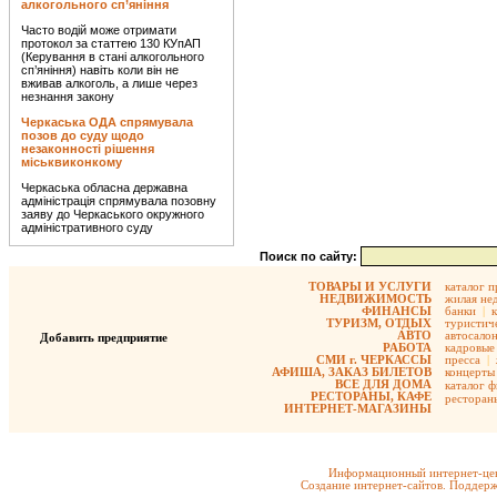
алкогольного сп’яніння
Часто водій може отримати
протокол за статтею 130 КУпАП
(Керування в стані алкогольного
сп’яніння) навіть коли він не
вживав алкоголь, а лише через
незнання закону
Черкаська ОДА спрямувала
позов до суду щодо
незаконності рішення
міськвиконкому
Черкаська обласна державна
адміністрація спрямувала позовну
заяву до Черкаського окружного
адміністративного суду
Поиск по сайту:
ТОВАРЫ И УСЛУГИ
каталог 
НЕДВИЖИМОСТЬ
жилая не
ФИНАНСЫ
банки
|
ТУРИЗМ, ОТДЫХ
туристиче
АВТО
автосало
Добавить предприятие
РАБОТА
кадровые 
СМИ г. ЧЕРКАССЫ
пресса
|
АФИША, ЗАКАЗ БИЛЕТОВ
концерты
ВСЕ ДЛЯ ДОМА
каталог 
РЕСТОРАНЫ, КАФЕ
ресторан
ИНТЕРНЕТ-МАГАЗИНЫ
Информационный интернет-цен
Создание интернет-сайтов. Поддерж