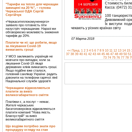
Стоимость билет
"Тарифи на тепло для черкащан
Касса: (0472) 3
завищені на 20 %", – голова
Черкаської ОДА Сергій
Сергійчук
100 танцюристів
Дивовижний орке
«Черкаситеплокомуненерго»
Їх виступи под
заявило про готовність піти
чекають у різних країнах світу
назустріч черкащанам. Наразі ми
обговорюємо можливість зниження
тарифів до 20%.
07 Марта 2018
Платити чи ні: що робити, якщо
за лікування Covid-19
вимагають гроші
<< Пред.
1
2
3
4
5
6
7
8
9
10
11
12
13
14
15
37
38
39
40
41
42
43
44
45
46
47
48
49
50
51
У МОЗ закликають українців не
73
74
75
76
77
78
7
мовчати про випадки, коли за
лікування Covid-19 лікарі
державних клінік вимагають гроші.
Якщо подібне вже сталося,
головний санлікар України радить
дзвонити на телефони гарячої лінії
Національної служби здоров'я
Черкащани відмовляються
платити за вивіз
великогабаритного сміття
Платіжки є, а послуг – немає.
Жителі черкаських
багатоповерхівок відмовляються
платити компанії "Нова якість.
Благоустрій" за вивіз
великогабаритного сміття
Що водіям потрібно знати про
процедуру огляду на стан