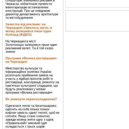
Операторів зовнішньої реклами в
Черкасах зобов’язали провести
інвентаризацію встановлених
конструкцій. Про це повідомив
директор департаменту архітектури
та містобудування
Зачистка від реклами: на
Черкащині з’явилось місто, в
якому залишився лише один
білборд (ВІДЕО)
На Черкащині в місті
Золотоноша залишився лише один
рекламний велет. Та й той скоро
зникне
Програма «Велика реставрація»
на Черкащині
Міністерство культури та
інформаційної політики України
розпочало приймання заявок на
участь у відборі проєктів робіт із
реставрації, консервації, ремонту на
пам’ятках культурної спадщини, що
будуть реалізовані у межах
програми «Велика реставрація»
Як уникнути переохолодження?
Одягатися тепло та багатошарово:
одягніть на себе кілька тонких
кофтин замість однієї теплої, щоб не
спітніти. Якщо стане спекотно,
завжди можна зняти одну з одеж.
«Правильний» зимовий одяг
складається з трьох шарів