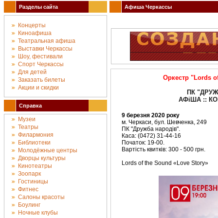
Разделы сайта
Афиша Черкассы
Концерты
Киноафиша
Театральная афиша
Выставки Черкассы
Шоу, фестивали
Спорт Черкассы
Для детей
Оркестр "Lords o
Заказать билеты
Акции и скидки
ПК "ДРУЖ
АФіША :: КО
Справка
9 березня 2020 року
Музеи
м. Черкаси, бул. Шевченка, 249
Театры
ПК "Дружба народів".
Филармония
Каса: (0472) 31-44-16
Библиотеки
Початок: 19-00.
Вартість квитків: 300 - 500 грн.
Молодёжные центры
Дворцы культуры
Lords of the Sound «Love Story»
Кинотеатры
Зоопарк
Гостиницы
Фитнес
Салоны красоты
Боулинг
Ночные клубы