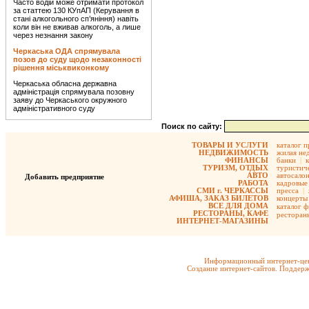
Часто водій може отримати протокол
за статтею 130 КУпАП (Керування в
стані алкогольного сп’яніння) навіть
коли він не вживав алкоголь, а лише
через незнання закону
Черкаська ОДА спрямувала
позов до суду щодо незаконності
рішення міськвиконкому
Черкаська обласна державна
адміністрація спрямувала позовну
заяву до Черкаського окружного
адміністративного суду
Поиск по сайту:
ТОВАРЫ И УСЛУГИ
каталог 
НЕДВИЖИМОСТЬ
жилая не
ФИНАНСЫ
банки
|
ТУРИЗМ, ОТДЫХ
туристиче
АВТО
автосало
Добавить предприятие
РАБОТА
кадровые 
СМИ г. ЧЕРКАССЫ
пресса
|
АФИША, ЗАКАЗ БИЛЕТОВ
концерты
ВСЕ ДЛЯ ДОМА
каталог 
РЕСТОРАНЫ, КАФЕ
ресторан
ИНТЕРНЕТ-МАГАЗИНЫ
Информационный интернет-цен
Создание интернет-сайтов. Поддерж