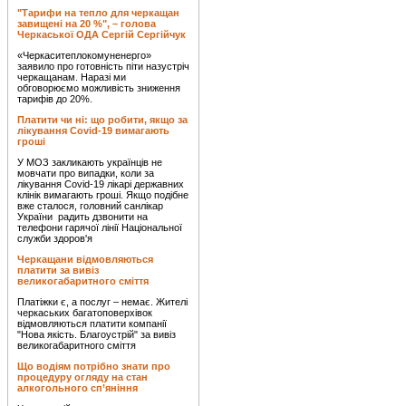
"Тарифи на тепло для черкащан
завищені на 20 %", – голова
Черкаської ОДА Сергій Сергійчук
«Черкаситеплокомуненерго»
заявило про готовність піти назустріч
черкащанам. Наразі ми
обговорюємо можливість зниження
тарифів до 20%.
Платити чи ні: що робити, якщо за
лікування Covid-19 вимагають
гроші
У МОЗ закликають українців не
мовчати про випадки, коли за
лікування Covid-19 лікарі державних
клінік вимагають гроші. Якщо подібне
вже сталося, головний санлікар
України радить дзвонити на
телефони гарячої лінії Національної
служби здоров'я
Черкащани відмовляються
платити за вивіз
великогабаритного сміття
Платіжки є, а послуг – немає. Жителі
черкаських багатоповерхівок
відмовляються платити компанії
"Нова якість. Благоустрій" за вивіз
великогабаритного сміття
Що водіям потрібно знати про
процедуру огляду на стан
алкогольного сп’яніння