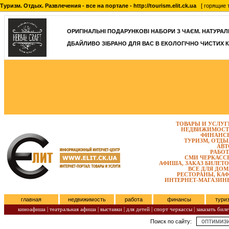
Туризм. Отдых. Развлечения - все на портале - http://tourism.elit.ck.ua
[ горящие т
ОРИГІНАЛЬНІ ПОДАРУНКОВІ НАБОРИ З ЧАЄМ. НАТУРАЛЬН
ДБАЙЛИВО ЗІБРАНО ДЛЯ ВАС В ЕКОЛОГІЧНО ЧИСТИХ К
ТОВАРЫ И УСЛУГ
НЕДВИЖИМОСТ
ФИНАНС
ТУРИЗМ, ОТДЫ
АВТ
РАБОТ
СМИ ЧЕРКАСС
АФИША, ЗАКАЗ БИЛЕТО
ВСЕ ДЛЯ ДОМ
РЕСТОРАНЫ, КАФ
ИНТЕРНЕТ-МАГАЗИН
главная
недвижимость
работа
финансы
тури
киноафиша
|
театральная афиша
|
выставки
|
для детей
|
спорт черкассы
|
заказать биле
Поиск по сайту:
Четверг, Август 06, 2026.