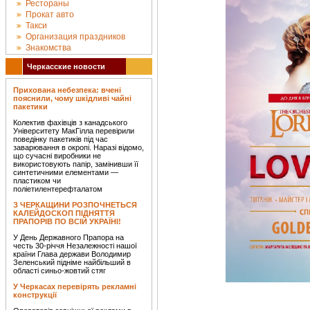
Рестораны
Прокат авто
Такси
Организация праздников
Знакомства
Черкасские новости
Прихована небезпека: вчені
пояснили, чому шкідливі чайні
пакетики
Колектив фахівців з канадського
Університету МакГілла перевірили
поведінку пакетиків під час
заварювання в окропі. Наразі відомо,
що сучасні виробники не
використовують папір, замінивши її
синтетичними елементами —
пластиком чи
поліетилентерефталатом
З ЧЕРКАЩИНИ РОЗПОЧНЕТЬСЯ
КАЛЕЙДОСКОП ПІДНЯТТЯ
ПРАПОРІВ ПО ВСІЙ УКРАЇНІ!
У День Державного Прапора на
честь 30-річчя Незалежності нашої
країни Глава держави Володимир
Зеленський підніме найбільший в
області синьо-жовтий стяг
У Черкасах перевірять рекламні
конструкції