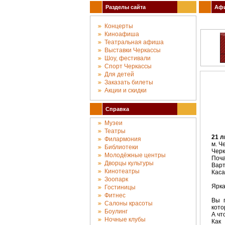
Разделы сайта
Афи
Концерты
Киноафиша
Театральная афиша
Выставки Черкассы
Шоу, фестивали
Спорт Черкассы
Для детей
Заказать билеты
Акции и скидки
Справка
Музеи
Театры
21 л
Филармония
м. Ч
Библиотеки
Черк
Молодёжные центры
Поча
Дворцы культуры
Варті
Кинотеатры
Каса
Зоопарк
Ярка
Гостиницы
Фитнес
Вы п
Салоны красоты
кото
Боулинг
А чт
Ночные клубы
Как