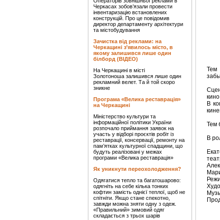
Операторів зовнішньої реклами в
Черкасах зобов’язали провести
інвентаризацію встановлених
конструкцій. Про це повідомив
директор департаменту архітектури
та містобудування
Зачистка від реклами: на
Черкащині з’явилось місто, в
якому залишився лише один
білборд (ВІДЕО)
Тем 
На Черкащині в місті
забы
Золотоноша залишився лише один
рекламний велет. Та й той скоро
зникне
Сцен
кино
Програма «Велика реставрація»
В ко
на Черкащині
кине
Міністерство культури та
інформаційної політики України
Тем 
розпочало приймання заявок на
участь у відборі проєктів робіт із
В ро
реставрації, консервації, ремонту на
пам’ятках культурної спадщини, що
Екат
будуть реалізовані у межах
програми «Велика реставрація»
теат
Алек
Як уникнути переохолодження?
Мари
Режи
Одягатися тепло та багатошарово:
Худо
одягніть на себе кілька тонких
кофтин замість однієї теплої, щоб не
Музы
спітніти. Якщо стане спекотно,
Прод
завжди можна зняти одну з одеж.
«Правильний» зимовий одяг
складається з трьох шарів