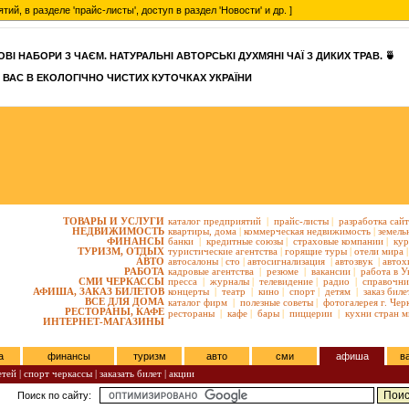
, в разделе 'прайс-листы', доступ в раздел 'Новости' и др. ]
ВІ НАБОРИ З ЧАЄМ. НАТУРАЛЬНІ АВТОРСЬКІ ДУХМЯНІ ЧАЇ З ДИКИХ ТРАВ. 🍵
 ВАС В ЕКОЛОГІЧНО ЧИСТИХ КУТОЧКАХ УКРАЇНИ
ТОВАРЫ И УСЛУГИ
каталог предприятий
|
прайс-листы
|
разработка сай
НЕДВИЖИМОСТЬ
квартиры,
дома
|
коммерческая недвижимость
|
земель
ФИНАНСЫ
банки
|
кредитные союзы
|
страховые компании
|
кур
ТУРИЗМ, ОТДЫХ
туристические агентства
|
горящие туры
|
отели мира
|
АВТО
автосалоны
|
сто
|
автосигнализация
|
автозвук
|
автох
РАБОТА
кадровые агентства
|
резюме
|
вакансии
|
работа в У
СМИ ЧЕРКАССЫ
пресса
|
журналы
|
телевидение
|
радио
|
справочни
АФИША, ЗАКАЗ БИЛЕТОВ
концерты
|
театр
|
кино
|
спорт
|
детям
|
заказ биле
ВСЕ ДЛЯ ДОМА
каталог фирм
|
полезные советы
|
фотогалерея г. Чер
РЕСТОРАНЫ, КАФЕ
рестораны
|
кафе
|
бары
|
пиццерии
|
кухни стран м
ИНТЕРНЕТ-МАГАЗИНЫ
а
финансы
туризм
авто
сми
афиша
в
етей
|
спорт черкассы
|
заказать билет
|
акции
Поиск по сайту: