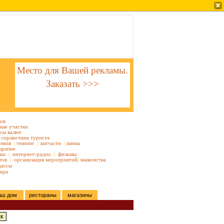
Место для Вашей рекламы.
Заказать >>>
тов
ные участки
сы валют
справочник туриста
имия
|
тюнинг
|
запчасти
|
шины
краине
ки
|
интернет-радио
|
фильмы
тов
|
организация мероприятий
|
знакомства
кассы
ира
аш дом
рестораны
магазины