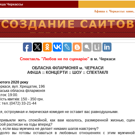
ша Черкассы
Афиша г. Черкассы: кино, теа
Спектакль "Любов не по сценарію"
в м. Черкаси
ОБЛАСНА ФІЛАРМОНІЯ м. ЧЕРКАСИ
АФіША :: КОНЦЕРТИ :: ШОУ :: СПЕКТАКЛІ
ютого 2020 року
еркаси, вул. Хрещатик, 196
аська обласна філармонія
ток: 19:00.
сть квитків: 150 - 350 грн.
: тел.:(0472) 33-21-44
я, остроумная и лирическая комедия не оставит вас равнодушными.
ривыкли жить спокойной, как вам казалось, размеренной жизнью, сце
рой расписан на годы вперед?
о, если ваш мужчина не делает никаких шагов навстречу?
 долго вы готовы оставаться в любовных отношениях с этим мужчиной