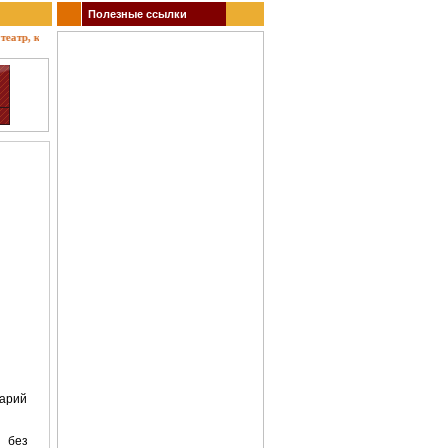
Полезные ссылки
тр, концерты, спектакли, гастроли, выставки, акции, музеи, спорт. Заказ билетов.
нарий
 без