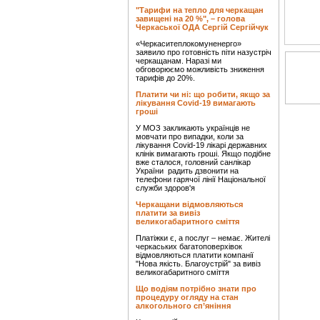
"Тарифи на тепло для черкащан
завищені на 20 %", – голова
Черкаської ОДА Сергій Сергійчук
«Черкаситеплокомуненерго»
заявило про готовність піти назустріч
черкащанам. Наразі ми
обговорюємо можливість зниження
тарифів до 20%.
Платити чи ні: що робити, якщо за
лікування Covid-19 вимагають
гроші
У МОЗ закликають українців не
мовчати про випадки, коли за
лікування Covid-19 лікарі державних
клінік вимагають гроші. Якщо подібне
вже сталося, головний санлікар
України радить дзвонити на
телефони гарячої лінії Національної
служби здоров'я
Черкащани відмовляються
платити за вивіз
великогабаритного сміття
Платіжки є, а послуг – немає. Жителі
черкаських багатоповерхівок
відмовляються платити компанії
"Нова якість. Благоустрій" за вивіз
великогабаритного сміття
Що водіям потрібно знати про
процедуру огляду на стан
алкогольного сп’яніння