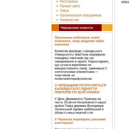
Рестораны
обяз
Прокат авто
Такси
Организация праздников
Знакомства
Черкасские новости
Прихована небезпека: вчені
пояснили, чому шкідливі чайні
пакетики
Колектив фахівців з канадського
Університету МакГілла перевірили
поведінку пакетиків під час
заварювання в окропі. Наразі відомо,
що сучасні виробники не
використовують папір, замінивши її
синтетичними елементами —
пластиком чи
поліетилентерефталатом
З ЧЕРКАЩИНИ РОЗПОЧНЕТЬСЯ
КАЛЕЙДОСКОП ПІДНЯТТЯ
ПРАПОРІВ ПО ВСІЙ УКРАЇНІ!
У День Державного Прапора на
честь 30-річчя Незалежності нашої
країни Глава держави Володимир
Зеленський підніме найбільший в
області синьо-жовтий стяг
У Черкасах перевірять рекламні
конструкції