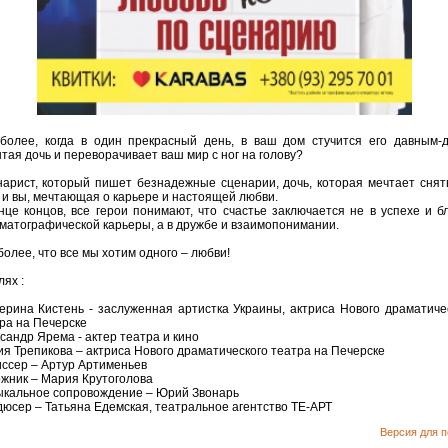
более, когда в один прекрасный день, в ваш дом стучится его давным-
тая дочь и переворачивает ваш мир с ног на голову?
арист, который пишет безнадежные сценарии, дочь, которая мечтает снят
 и вы, мечтающая о карьере и настоящей любви.
нце концов, все герои понимают, что счастье заключается не в успехе и б
матографической карьеры, а в дружбе и взаимопонимании.
более, что все мы хотим одного – любви!
лях :
ерина Кистень - заслуженная артистка Украины, актриса Нового драматиче
ра на Печерске
сандр Ярема - актер театра и кино
я Трепикова – актриса Нового драматического театра на Печерске
ссер – Артур Артименьев
жник – Мария Крутоголова
кальное сопровождение – Юрий Звонарь
юсер – Татьяна Едемская, театральное агентство ТЕ-АРТ
Версия для п