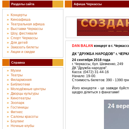
Разделы сайта
Афиша Черкассы
Концерты
Киноафиша
Театральная афиша
Выставки Черкассы
Шоу, фестивали
Спорт Черкассы
Для детей
DAN BALAN
концерт в г. Черкас
Заказать билеты
Акции и скидки
ДК "ДРУЖБА НАРОДОВ" г. ЧЕРК
24 сентября 2018 года
Справка
г. Черкассы, бул. Шевченко, 249
ДК "Дружба народов".
Музеи
Касса: (0472) 31-44-16
Театры
Начало: 19-00.
Филармония
Стоимость билетов: 390 - 1390 грн
Библиотеки
Його концерти - це завжди буйст
Молодёжные центры
щедро ділиться з фанатами!
Дворцы культуры
Кинотеатры
Зоопарк
Гостиницы
Фитнес
Салоны красоты
Боулинг
Ночные клубы