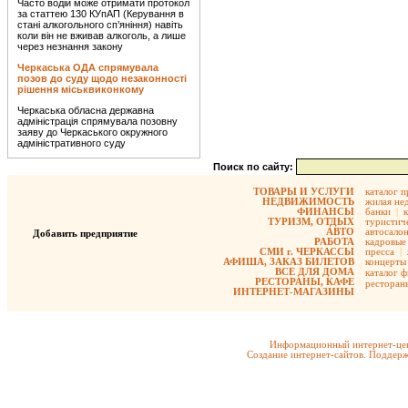
Часто водій може отримати протокол
за статтею 130 КУпАП (Керування в
стані алкогольного сп’яніння) навіть
коли він не вживав алкоголь, а лише
через незнання закону
Черкаська ОДА спрямувала
позов до суду щодо незаконності
рішення міськвиконкому
Черкаська обласна державна
адміністрація спрямувала позовну
заяву до Черкаського окружного
адміністративного суду
Поиск по сайту:
ТОВАРЫ И УСЛУГИ
каталог 
НЕДВИЖИМОСТЬ
жилая не
ФИНАНСЫ
банки
|
ТУРИЗМ, ОТДЫХ
туристиче
АВТО
автосало
Добавить предприятие
РАБОТА
кадровые 
СМИ г. ЧЕРКАССЫ
пресса
|
АФИША, ЗАКАЗ БИЛЕТОВ
концерты
ВСЕ ДЛЯ ДОМА
каталог 
РЕСТОРАНЫ, КАФЕ
ресторан
ИНТЕРНЕТ-МАГАЗИНЫ
Информационный интернет-цен
Создание интернет-сайтов. Поддерж