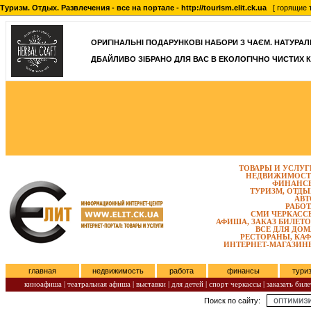
Туризм. Отдых. Развлечения - все на портале - http://tourism.elit.ck.ua
[ горящие т
ОРИГІНАЛЬНІ ПОДАРУНКОВІ НАБОРИ З ЧАЄМ. НАТУРАЛЬН
ДБАЙЛИВО ЗІБРАНО ДЛЯ ВАС В ЕКОЛОГІЧНО ЧИСТИХ К
ТОВАРЫ И УСЛУГ
НЕДВИЖИМОСТ
ФИНАНС
ТУРИЗМ, ОТДЫ
АВТ
РАБОТ
СМИ ЧЕРКАСС
АФИША, ЗАКАЗ БИЛЕТО
ВСЕ ДЛЯ ДОМ
РЕСТОРАНЫ, КАФ
ИНТЕРНЕТ-МАГАЗИН
главная
недвижимость
работа
финансы
тури
киноафиша
|
театральная афиша
|
выставки
|
для детей
|
спорт черкассы
|
заказать биле
Поиск по сайту:
Четверг, Август 06, 2026.