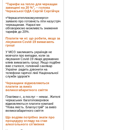
"Тарифи на тепло для черкащан
завищені на 20 %", – голова
Черкаської ОДА Сергій Сергійчук
«Черкаситеплокомуненерго»
заявило про готовність піти назустріч
черкащанам. Наразі ми
обговорюємо можливість зниження
тарифів до 20%.
Платити чи ні: що робити, якщо за
лікування Covid-19 вимагають
гроші
У МОЗ закликають українців не
мовчати про випадки, коли за
лікування Covid-19 лікарі державних
клінік вимагають гроші. Якщо подібне
вже сталося, головний санлікар
України радить дзвонити на
телефони гарячої лінії Національної
служби здоров'я
Черкащани відмовляються
платити за вивіз
великогабаритного сміття
Платіжки є, а послуг – немає. Жителі
черкаських багатоповерхівок
відмовляються платити компанії
"Нова якість. Благоустрій" за вивіз
великогабаритного сміття
Що водіям потрібно знати про
процедуру огляду на стан
алкогольного сп’яніння