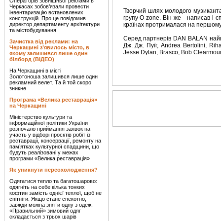
Операторів зовнішньої реклами в
Черкасах зобов’язали провести
Творчий шлях молодого музиканта
інвентаризацію встановлених
групу O-zone. Він же - написав і 
конструкцій. Про це повідомив
директор департаменту архітектури
країнах протрималася на першому 
та містобудування
Серед партнерів DAN BALAN найвід
Зачистка від реклами: на
Дж. Дж. Пуїг, Andrea Bertolini, Riha
Черкащині з’явилось місто, в
Jesse Dylan, Brasco, Bob Clearmountai
якому залишився лише один
білборд (ВІДЕО)
На Черкащині в місті
Золотоноша залишився лише один
рекламний велет. Та й той скоро
зникне
Програма «Велика реставрація»
на Черкащині
Міністерство культури та
інформаційної політики України
розпочало приймання заявок на
участь у відборі проєктів робіт із
реставрації, консервації, ремонту на
пам’ятках культурної спадщини, що
будуть реалізовані у межах
програми «Велика реставрація»
Як уникнути переохолодження?
Одягатися тепло та багатошарово:
одягніть на себе кілька тонких
кофтин замість однієї теплої, щоб не
спітніти. Якщо стане спекотно,
завжди можна зняти одну з одеж.
«Правильний» зимовий одяг
складається з трьох шарів