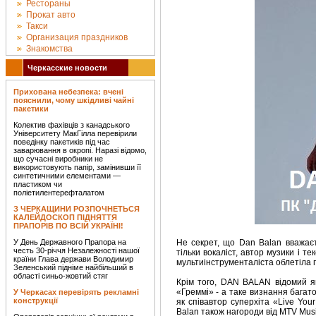
Рестораны
Прокат авто
Такси
Организация праздников
Знакомства
Черкасские новости
Прихована небезпека: вчені
пояснили, чому шкідливі чайні
пакетики
Колектив фахівців з канадського
Університету МакГілла перевірили
поведінку пакетиків під час
заварювання в окропі. Наразі відомо,
що сучасні виробники не
використовують папір, замінивши її
синтетичними елементами —
пластиком чи
поліетилентерефталатом
З ЧЕРКАЩИНИ РОЗПОЧНЕТЬСЯ
КАЛЕЙДОСКОП ПІДНЯТТЯ
ПРАПОРІВ ПО ВСІЙ УКРАЇНІ!
У День Державного Прапора на
Не секрет, що Dan Balan вважає
честь 30-річчя Незалежності нашої
тільки вокаліст, автор музики і т
країни Глава держави Володимир
мультиінструменталіста облетіла п
Зеленський підніме найбільший в
області синьо-жовтий стяг
Крім того, DAN BALAN відомий як
«Греммі» - а таке визнання багато
У Черкасах перевірять рекламні
конструкції
як співавтор суперхіта «Live You
Balan також нагороди від MTV Musi