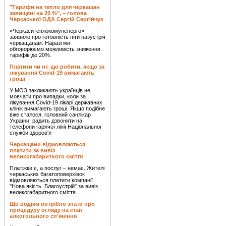
"Тарифи на тепло для черкащан
завищені на 20 %", – голова
Черкаської ОДА Сергій Сергійчук
«Черкаситеплокомуненерго»
заявило про готовність піти назустріч
черкащанам. Наразі ми
обговорюємо можливість зниження
тарифів до 20%.
Платити чи ні: що робити, якщо за
лікування Covid-19 вимагають
гроші
У МОЗ закликають українців не
мовчати про випадки, коли за
лікування Covid-19 лікарі державних
клінік вимагають гроші. Якщо подібне
вже сталося, головний санлікар
України радить дзвонити на
телефони гарячої лінії Національної
служби здоров'я
Черкащани відмовляються
платити за вивіз
великогабаритного сміття
Платіжки є, а послуг – немає. Жителі
черкаських багатоповерхівок
відмовляються платити компанії
"Нова якість. Благоустрій" за вивіз
великогабаритного сміття
Що водіям потрібно знати про
процедуру огляду на стан
алкогольного сп’яніння