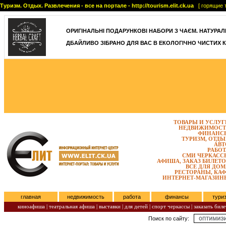
Туризм. Отдых. Развлечения - все на портале - http://tourism.elit.ck.ua
[ горящие т
ОРИГІНАЛЬНІ ПОДАРУНКОВІ НАБОРИ З ЧАЄМ. НАТУРАЛЬН
ДБАЙЛИВО ЗІБРАНО ДЛЯ ВАС В ЕКОЛОГІЧНО ЧИСТИХ К
ТОВАРЫ И УСЛУГ
НЕДВИЖИМОСТ
ФИНАНС
ТУРИЗМ, ОТДЫ
АВТ
РАБОТ
СМИ ЧЕРКАСС
АФИША, ЗАКАЗ БИЛЕТО
ВСЕ ДЛЯ ДОМ
РЕСТОРАНЫ, КАФ
ИНТЕРНЕТ-МАГАЗИН
главная
недвижимость
работа
финансы
тури
киноафиша
|
театральная афиша
|
выставки
|
для детей
|
спорт черкассы
|
заказать биле
Поиск по сайту:
Пятница, Август 07, 2026.