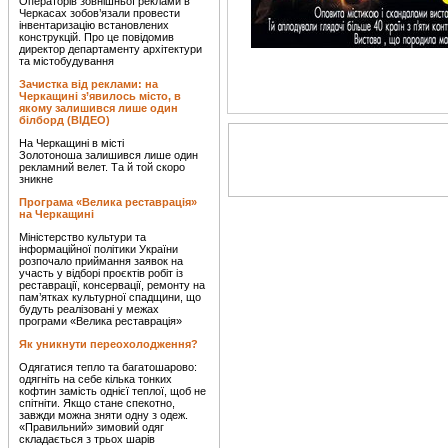
Операторів зовнішньої реклами в
Черкасах зобов’язали провести
інвентаризацію встановлених
конструкцій. Про це повідомив
директор департаменту архітектури
та містобудування
Зачистка від реклами: на
Черкащині з’явилось місто, в
якому залишився лише один
білборд (ВІДЕО)
На Черкащині в місті
Золотоноша залишився лише один
рекламний велет. Та й той скоро
зникне
Програма «Велика реставрація»
на Черкащині
Міністерство культури та
інформаційної політики України
розпочало приймання заявок на
участь у відборі проєктів робіт із
реставрації, консервації, ремонту на
пам’ятках культурної спадщини, що
будуть реалізовані у межах
програми «Велика реставрація»
Як уникнути переохолодження?
Одягатися тепло та багатошарово:
одягніть на себе кілька тонких
кофтин замість однієї теплої, щоб не
спітніти. Якщо стане спекотно,
завжди можна зняти одну з одеж.
«Правильний» зимовий одяг
складається з трьох шарів