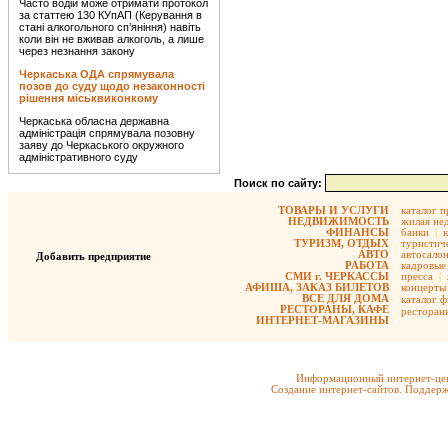
Часто водій може отримати протокол
за статтею 130 КУпАП (Керування в
стані алкогольного сп’яніння) навіть
коли він не вживав алкоголь, а лише
через незнання закону
Черкаська ОДА спрямувала
позов до суду щодо незаконності
рішення міськвиконкому
Черкаська обласна державна
адміністрація спрямувала позовну
заяву до Черкаського окружного
адміністративного суду
Поиск по сайту:
ТОВАРЫ И УСЛУГИ
каталог 
НЕДВИЖИМОСТЬ
жилая не
ФИНАНСЫ
банки
|
ТУРИЗМ, ОТДЫХ
туристиче
АВТО
автосало
Добавить предприятие
РАБОТА
кадровые 
СМИ г. ЧЕРКАССЫ
пресса
|
АФИША, ЗАКАЗ БИЛЕТОВ
концерты
ВСЕ ДЛЯ ДОМА
каталог 
РЕСТОРАНЫ, КАФЕ
ресторан
ИНТЕРНЕТ-МАГАЗИНЫ
Информационный интернет-цен
Создание интернет-сайтов. Поддерж