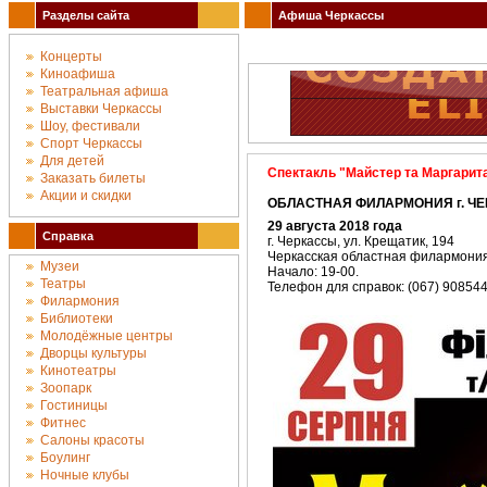
Разделы сайта
Афиша Черкассы
Концерты
Киноафиша
Театральная афиша
Выставки Черкассы
Шоу, фестивали
Спорт Черкассы
Для детей
Cпектакль "Майстер та Маргарит
Заказать билеты
Акции и скидки
ОБЛАСТНАЯ ФИЛАРМОНИЯ г. ЧЕР
29 августа 2018 года
Справка
г. Черкассы, ул. Крещатик, 194
Черкасская областная филармони
Музеи
Начало: 19-00.
Театры
Телефон для справок: (067) 90854
Филармония
Библиотеки
Молодёжные центры
Дворцы культуры
Кинотеатры
Зоопарк
Гостиницы
Фитнес
Салоны красоты
Боулинг
Ночные клубы