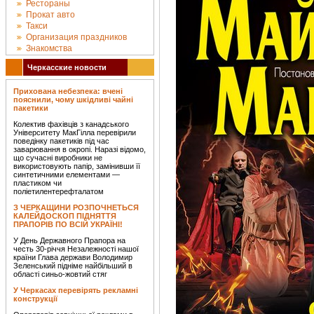
Рестораны
Прокат авто
Такси
Организация праздников
Знакомства
Черкасские новости
Прихована небезпека: вчені
пояснили, чому шкідливі чайні
пакетики
Колектив фахівців з канадського
Університету МакГілла перевірили
поведінку пакетиків під час
заварювання в окропі. Наразі відомо,
що сучасні виробники не
використовують папір, замінивши її
синтетичними елементами —
пластиком чи
поліетилентерефталатом
З ЧЕРКАЩИНИ РОЗПОЧНЕТЬСЯ
КАЛЕЙДОСКОП ПІДНЯТТЯ
ПРАПОРІВ ПО ВСІЙ УКРАЇНІ!
У День Державного Прапора на
честь 30-річчя Незалежності нашої
країни Глава держави Володимир
Зеленський підніме найбільший в
області синьо-жовтий стяг
У Черкасах перевірять рекламні
конструкції