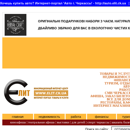
Хочешь купить авто? Интернет-портал 'Авто г. Черкассы' - http://auto.elit.ck.ua
[ 
]
ОРИГІНАЛЬНІ ПОДАРУНКОВІ НАБОРИ З ЧАЄМ. НАТУРАЛЬН
ДБАЙЛИВО ЗІБРАНО ДЛЯ ВАС В ЕКОЛОГІЧНО ЧИСТИХ К
ТОВАРЫ И УСЛУГ
НЕДВИЖИМОСТ
ФИНАНС
ТУРИЗМ, ОТДЫ
АВТ
РАБОТ
СМИ ЧЕРКАСС
АФИША, ЗАКАЗ БИЛЕТО
ВСЕ ДЛЯ ДОМ
РЕСТОРАНЫ, КАФ
ИНТЕРНЕТ-МАГАЗИН
главная
недвижимость
работа
финансы
тури
киноафиша
|
театральная афиша
|
выставки
|
для детей
|
спорт черкассы
|
заказать биле
Поиск по сайту:
Воскресенье, Август 09, 2026.