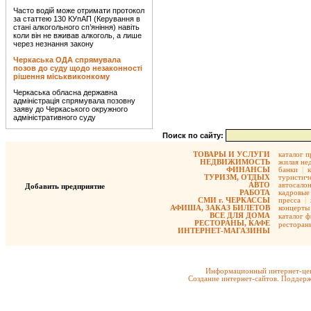
Часто водій може отримати протокол
за статтею 130 КУпАП (Керування в
стані алкогольного сп’яніння) навіть
коли він не вживав алкоголь, а лише
через незнання закону
Черкаська ОДА спрямувала
позов до суду щодо незаконності
рішення міськвиконкому
Черкаська обласна державна
адміністрація спрямувала позовну
заяву до Черкаського окружного
адміністративного суду
Поиск по сайту:
ТОВАРЫ И УСЛУГИ
каталог 
НЕДВИЖИМОСТЬ
жилая не
ФИНАНСЫ
банки
|
ТУРИЗМ, ОТДЫХ
туристиче
АВТО
автосало
Добавить предприятие
РАБОТА
кадровые 
СМИ г. ЧЕРКАССЫ
пресса
|
АФИША, ЗАКАЗ БИЛЕТОВ
концерты
ВСЕ ДЛЯ ДОМА
каталог 
РЕСТОРАНЫ, КАФЕ
ресторан
ИНТЕРНЕТ-МАГАЗИНЫ
Информационный интернет-цен
Создание интернет-сайтов. Поддерж