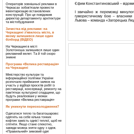
Єфим Константиновський – відоми
Операторів зовнішньої реклами в
Черкасах зобов’язали провести
інвентаризацію встановлених
І звичайно ж переможці минулог
конструкцій. Про це повідомив
гумористичному бою – власники о
директор департаменту архітектури
Львова – команда «Загорецька Лю
та містобудування
Зачистка від реклами: на
Черкащині з’явилось місто, в
якому залишився лише один
білборд (ВІДЕО)
На Черкащині в місті
Золотоноша залишився лише один
рекламний велет. Та й той скоро
зникне
Програма «Велика реставрація»
на Черкащині
Міністерство культури та
інформаційної політики України
розпочало приймання заявок на
участь у відборі проєктів робіт із
реставрації, консервації, ремонту на
пам’ятках культурної спадщини, що
будуть реалізовані у межах
програми «Велика реставрація»
Як уникнути переохолодження?
Одягатися тепло та багатошарово:
одягніть на себе кілька тонких
кофтин замість однієї теплої, щоб не
спітніти. Якщо стане спекотно,
завжди можна зняти одну з одеж.
«Правильний» зимовий одяг