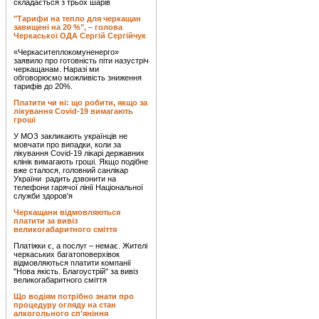
складається з трьох шарів
"Тарифи на тепло для черкащан
завищені на 20 %", – голова
Черкаської ОДА Сергій Сергійчук
«Черкаситеплокомуненерго»
заявило про готовність піти назустріч
черкащанам. Наразі ми
обговорюємо можливість зниження
тарифів до 20%.
Платити чи ні: що робити, якщо за
лікування Covid-19 вимагають
гроші
У МОЗ закликають українців не
мовчати про випадки, коли за
лікування Covid-19 лікарі державних
клінік вимагають гроші. Якщо подібне
вже сталося, головний санлікар
України радить дзвонити на
телефони гарячої лінії Національної
служби здоров'я
Черкащани відмовляються
платити за вивіз
великогабаритного сміття
Платіжки є, а послуг – немає. Жителі
черкаських багатоповерхівок
відмовляються платити компанії
"Нова якість. Благоустрій" за вивіз
великогабаритного сміття
Що водіям потрібно знати про
процедуру огляду на стан
алкогольного сп’яніння