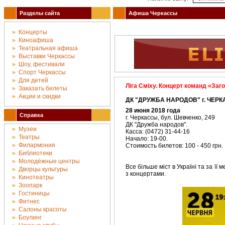
Разделы сайта
Афиша Черкассы
Концерты
Киноафиша
Театральная афиша
Выставки Черкассы
Шоу, фестивали
Спорт Черкассы
Для детей
Ліга Сміху. Концерт команд «Заг
Заказать билеты
Акции и скидки
ДК "ДРУЖБА НАРОДОВ" г. ЧЕРК
28 июня 2018 года
Справка
г. Черкассы, бул. Шевченко, 249
ДК "Дружба народов".
Музеи
Касса: (0472) 31-44-16
Театры
Начало: 19-00.
Филармония
Стоимость билетов: 100 - 450 грн.
Библиотеки
Молодёжные центры
Все більше міст в Україні та за ї
Дворцы культуры
з концертами.
Кинотеатры
Зоопарк
Гостиницы
Фитнес
Салоны красоты
Боулинг