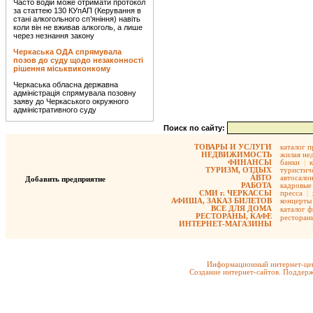
Часто водій може отримати протокол
за статтею 130 КУпАП (Керування в
стані алкогольного сп’яніння) навіть
коли він не вживав алкоголь, а лише
через незнання закону
Черкаська ОДА спрямувала
позов до суду щодо незаконності
рішення міськвиконкому
Черкаська обласна державна
адміністрація спрямувала позовну
заяву до Черкаського окружного
адміністративного суду
Поиск по сайту:
ТОВАРЫ И УСЛУГИ
каталог 
НЕДВИЖИМОСТЬ
жилая не
ФИНАНСЫ
банки
|
ТУРИЗМ, ОТДЫХ
туристиче
АВТО
автосало
Добавить предприятие
РАБОТА
кадровые 
СМИ г. ЧЕРКАССЫ
пресса
|
АФИША, ЗАКАЗ БИЛЕТОВ
концерты
ВСЕ ДЛЯ ДОМА
каталог 
РЕСТОРАНЫ, КАФЕ
ресторан
ИНТЕРНЕТ-МАГАЗИНЫ
Информационный интернет-цен
Создание интернет-сайтов. Поддерж