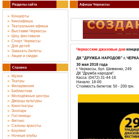
Разделы сайта
Афиша Черкассы
Концерты
Киноафиша
Театральная афиша
Выставки Черкассы
Шоу, фестивали
Спорт Черкассы
Для детей
Черкасские джазовые дни
концерт
Заказать билеты
Акции и скидки
ДК "ДРУЖБА НАРОДОВ" г. ЧЕРКА
30 мая 2018 года
Справка
г. Черкассы, бул. Шевченко, 249
ДК "Дружба народов".
Музеи
Касса: (0472) 31-44-16
Театры
Начало: 18-00.
Филармония
Стоимость билетов: 50 - 200 грн.
Библиотеки
Молодёжные центры
Дворцы культуры
Кинотеатры
Зоопарк
Гостиницы
Фитнес
Салоны красоты
Боулинг
Ночные клубы