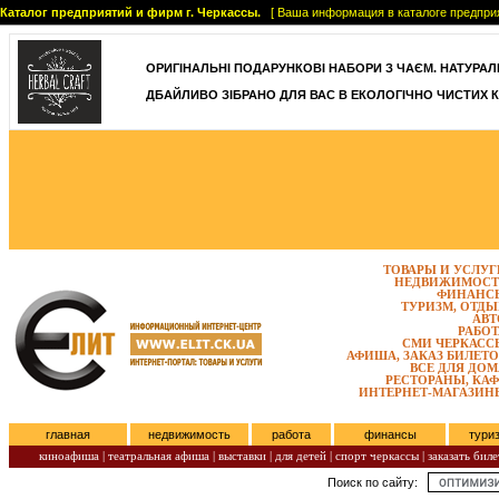
Каталог предприятий и фирм г. Черкассы.
[ Ваша информация в каталоге предприятий
ОРИГІНАЛЬНІ ПОДАРУНКОВІ НАБОРИ З ЧАЄМ. НАТУРАЛЬН
ДБАЙЛИВО ЗІБРАНО ДЛЯ ВАС В ЕКОЛОГІЧНО ЧИСТИХ К
ТОВАРЫ И УСЛУГ
НЕДВИЖИМОСТ
ФИНАНС
ТУРИЗМ, ОТДЫ
АВТ
РАБОТ
СМИ ЧЕРКАСС
АФИША, ЗАКАЗ БИЛЕТО
ВСЕ ДЛЯ ДОМ
РЕСТОРАНЫ, КАФ
ИНТЕРНЕТ-МАГАЗИН
главная
недвижимость
работа
финансы
тури
киноафиша
|
театральная афиша
|
выставки
|
для детей
|
спорт черкассы
|
заказать биле
Поиск по сайту:
Воскресенье, Август 09, 2026.