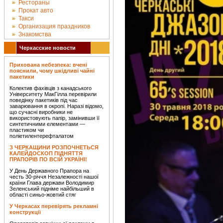
Рестораны
Прокат авто
Такси
Организация праздников
Знакомства
Черкасские новости
Прихована небезпека: вчені
пояснили, чому шкідливі чайні
пакетики
Колектив фахівців з канадського
Університету МакГілла перевірили
поведінку пакетиків під час
заварювання в окропі. Наразі відомо,
що сучасні виробники не
використовують папір, замінивши її
синтетичними елементами —
пластиком чи
поліетилентерефталатом
З ЧЕРКАЩИНИ РОЗПОЧНЕТЬСЯ
КАЛЕЙДОСКОП ПІДНЯТТЯ
ПРАПОРІВ ПО ВСІЙ УКРАЇНІ!
У День Державного Прапора на
честь 30-річчя Незалежності нашої
країни Глава держави Володимир
Зеленський підніме найбільший в
області синьо-жовтий стяг
У Черкасах перевірять рекламні
конструкції