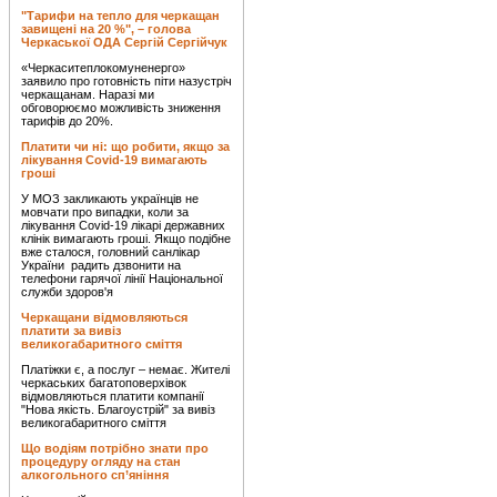
"Тарифи на тепло для черкащан
завищені на 20 %", – голова
Черкаської ОДА Сергій Сергійчук
«Черкаситеплокомуненерго»
заявило про готовність піти назустріч
черкащанам. Наразі ми
обговорюємо можливість зниження
тарифів до 20%.
Платити чи ні: що робити, якщо за
лікування Covid-19 вимагають
гроші
У МОЗ закликають українців не
мовчати про випадки, коли за
лікування Covid-19 лікарі державних
клінік вимагають гроші. Якщо подібне
вже сталося, головний санлікар
України радить дзвонити на
телефони гарячої лінії Національної
служби здоров'я
Черкащани відмовляються
платити за вивіз
великогабаритного сміття
Платіжки є, а послуг – немає. Жителі
черкаських багатоповерхівок
відмовляються платити компанії
"Нова якість. Благоустрій" за вивіз
великогабаритного сміття
Що водіям потрібно знати про
процедуру огляду на стан
алкогольного сп’яніння