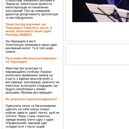
Операторів зовнішньої реклами в
Черкасах зобов’язали провести
інвентаризацію встановлених
конструкцій. Про це повідомив
директор департаменту архітектури
та містобудування
Зачистка від реклами: на
Черкащині з’явилось місто, в
якому залишився лише один
білборд (ВІДЕО)
На Черкащині в місті
Золотоноша залишився лише один
рекламний велет. Та й той скоро
зникне
Програма «Велика реставрація»
на Черкащині
Міністерство культури та
інформаційної політики України
розпочало приймання заявок на
участь у відборі проєктів робіт із
реставрації, консервації, ремонту на
пам’ятках культурної спадщини, що
будуть реалізовані у межах
програми «Велика реставрація»
Як уникнути переохолодження?
Одягатися тепло та багатошарово:
одягніть на себе кілька тонких
кофтин замість однієї теплої, щоб не
спітніти. Якщо стане спекотно,
завжди можна зняти одну з одеж.
«Правильний» зимовий одяг
складається з трьох шарів