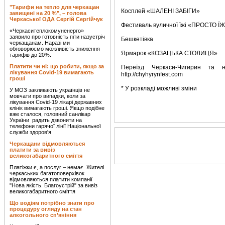
"Тарифи на тепло для черкащан
Косплей «ШАЛЕНІ ЗАБІГИ»
завищені на 20 %", – голова
Черкаської ОДА Сергій Сергійчук
Фестиваль вуличної їжі «ПРОСТО ЇЖ
«Черкаситеплокомуненерго»
заявило про готовність піти назустріч
Бешкетівка
черкащанам. Наразі ми
обговорюємо можливість зниження
Ярмарок «КОЗАЦЬКА СТОЛИЦЯ»
тарифів до 20%.
Платити чи ні: що робити, якщо за
Переїзд Черкаси-Чигирин та 
лікування Covid-19 вимагають
http://chyhyrynfest.com
гроші
* У розкладі можливі зміни
У МОЗ закликають українців не
мовчати про випадки, коли за
лікування Covid-19 лікарі державних
клінік вимагають гроші. Якщо подібне
вже сталося, головний санлікар
України радить дзвонити на
телефони гарячої лінії Національної
служби здоров'я
Черкащани відмовляються
платити за вивіз
великогабаритного сміття
Платіжки є, а послуг – немає. Жителі
черкаських багатоповерхівок
відмовляються платити компанії
"Нова якість. Благоустрій" за вивіз
великогабаритного сміття
Що водіям потрібно знати про
процедуру огляду на стан
алкогольного сп’яніння