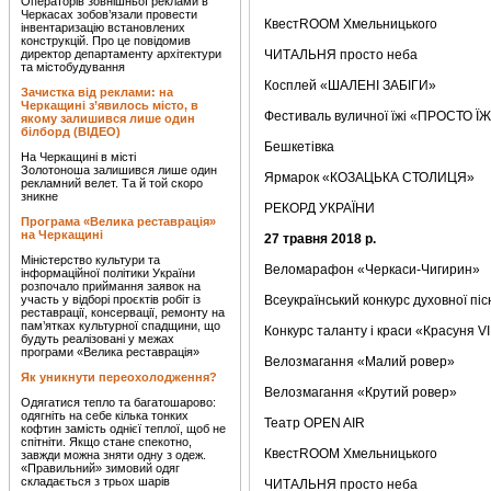
Операторів зовнішньої реклами в
Черкасах зобов’язали провести
КвестROOM Хмельницького
інвентаризацію встановлених
конструкцій. Про це повідомив
директор департаменту архітектури
ЧИТАЛЬНЯ просто неба
та містобудування
Косплей «ШАЛЕНІ ЗАБІГИ»
Зачистка від реклами: на
Черкащині з’явилось місто, в
Фестиваль вуличної їжі «ПРОСТО ЇЖ
якому залишився лише один
білборд (ВІДЕО)
Бешкетівка
На Черкащині в місті
Золотоноша залишився лише один
Ярмарок «КОЗАЦЬКА СТОЛИЦЯ»
рекламний велет. Та й той скоро
зникне
РЕКОРД УКРАЇНИ
Програма «Велика реставрація»
на Черкащині
27 травня 2018 р.
Міністерство культури та
Веломарафон «Черкаси-Чигирин»
інформаційної політики України
розпочало приймання заявок на
участь у відборі проєктів робіт із
Всеукраїнський конкурс духовної п
реставрації, консервації, ремонту на
пам’ятках культурної спадщини, що
Конкурс таланту і краси «Красуня 
будуть реалізовані у межах
програми «Велика реставрація»
Велозмагання «Малий ровер»
Як уникнути переохолодження?
Велозмагання «Крутий ровер»
Одягатися тепло та багатошарово:
одягніть на себе кілька тонких
Театр OPEN AIR
кофтин замість однієї теплої, щоб не
спітніти. Якщо стане спекотно,
КвестROOM Хмельницького
завжди можна зняти одну з одеж.
«Правильний» зимовий одяг
складається з трьох шарів
ЧИТАЛЬНЯ просто неба