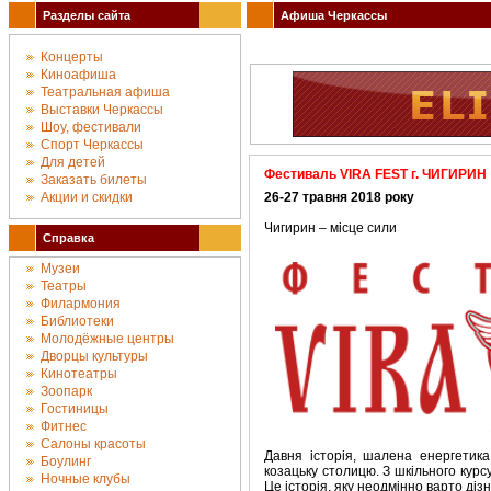
Разделы сайта
Афиша Черкассы
Концерты
Киноафиша
Театральная афиша
Выставки Черкассы
Шоу, фестивали
Спорт Черкассы
Для детей
Фестиваль VIRA FEST г. ЧИГИРИН
Заказать билеты
Акции и скидки
26-27 травня 2018 року
Чигирин – місце сили
Справка
Музеи
Театры
Филармония
Библиотеки
Молодёжные центры
Дворцы культуры
Кинотеатры
Зоопарк
Гостиницы
Фитнес
Салоны красоты
Давня історія, шалена енергетик
Боулинг
козацьку столицю. З шкільного курсу
Ночные клубы
Це історія, яку неодмінно варто дізн