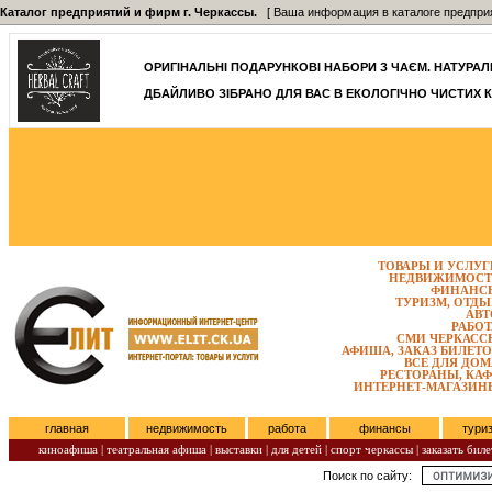
Каталог предприятий и фирм г. Черкассы.
[ Ваша информация в каталоге предприятий
ОРИГІНАЛЬНІ ПОДАРУНКОВІ НАБОРИ З ЧАЄМ. НАТУРАЛЬН
ДБАЙЛИВО ЗІБРАНО ДЛЯ ВАС В ЕКОЛОГІЧНО ЧИСТИХ К
ТОВАРЫ И УСЛУГ
НЕДВИЖИМОСТ
ФИНАНС
ТУРИЗМ, ОТДЫ
АВТ
РАБОТ
СМИ ЧЕРКАСС
АФИША, ЗАКАЗ БИЛЕТО
ВСЕ ДЛЯ ДОМ
РЕСТОРАНЫ, КАФ
ИНТЕРНЕТ-МАГАЗИН
главная
недвижимость
работа
финансы
тури
киноафиша
|
театральная афиша
|
выставки
|
для детей
|
спорт черкассы
|
заказать биле
Поиск по сайту:
Субота, Август 08, 2026.