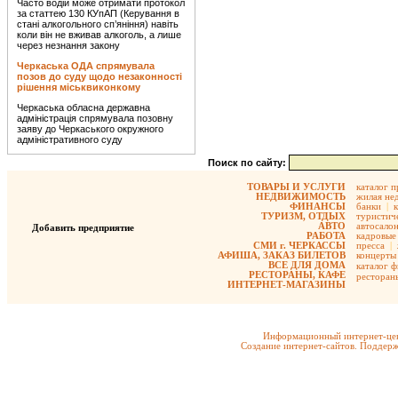
Часто водій може отримати протокол
за статтею 130 КУпАП (Керування в
стані алкогольного сп’яніння) навіть
коли він не вживав алкоголь, а лише
через незнання закону
Черкаська ОДА спрямувала
позов до суду щодо незаконності
рішення міськвиконкому
Черкаська обласна державна
адміністрація спрямувала позовну
заяву до Черкаського окружного
адміністративного суду
Поиск по сайту:
ТОВАРЫ И УСЛУГИ
каталог 
НЕДВИЖИМОСТЬ
жилая не
ФИНАНСЫ
банки
|
ТУРИЗМ, ОТДЫХ
туристиче
АВТО
автосало
Добавить предприятие
РАБОТА
кадровые 
СМИ г. ЧЕРКАССЫ
пресса
|
АФИША, ЗАКАЗ БИЛЕТОВ
концерты
ВСЕ ДЛЯ ДОМА
каталог 
РЕСТОРАНЫ, КАФЕ
ресторан
ИНТЕРНЕТ-МАГАЗИНЫ
Информационный интернет-цен
Создание интернет-сайтов. Поддерж