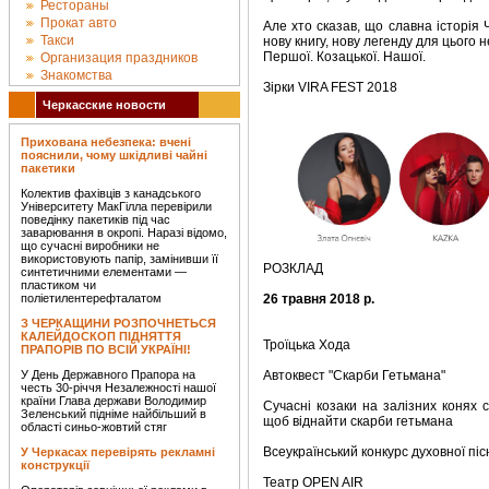
Рестораны
Прокат авто
Але хто сказав, що славна історія
Такси
нову книгу, нову легенду для цього 
Першої. Козацької. Нашої.
Организация праздников
Знакомства
Зірки VIRA FEST 2018
Черкасские новости
Прихована небезпека: вчені
пояснили, чому шкідливі чайні
пакетики
Колектив фахівців з канадського
Університету МакГілла перевірили
поведінку пакетиків під час
заварювання в окропі. Наразі відомо,
що сучасні виробники не
використовують папір, замінивши її
РОЗКЛАД
синтетичними елементами —
пластиком чи
поліетилентерефталатом
26 травня 2018 р.
З ЧЕРКАЩИНИ РОЗПОЧНЕТЬСЯ
КАЛЕЙДОСКОП ПІДНЯТТЯ
Троїцька Хода
ПРАПОРІВ ПО ВСІЙ УКРАЇНІ!
У День Державного Прапора на
Автоквест "Скарби Гетьмана"
честь 30-річчя Незалежності нашої
країни Глава держави Володимир
Сучасні козаки на залізних конях 
Зеленський підніме найбільший в
щоб віднайти скарби гетьмана
області синьо-жовтий стяг
Всеукраїнський конкурс духовної пі
У Черкасах перевірять рекламні
конструкції
Театр OPEN AIR