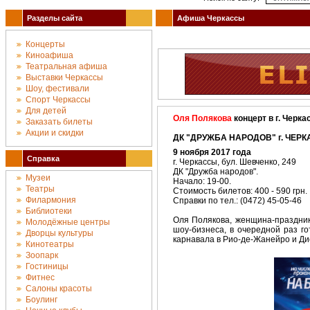
Разделы сайта
Афиша Черкассы
Концерты
Киноафиша
Театральная афиша
Выставки Черкассы
Шоу, фестивали
Спорт Черкассы
Для детей
Оля Полякова
концерт в г. Черк
Заказать билеты
Акции и скидки
ДК "ДРУЖБА НАРОДОВ" г. ЧЕРК
9 ноября 2017 года
Справка
г. Черкассы, бул. Шевченко, 249
ДК "Дружба народов".
Музеи
Начало: 19-00.
Театры
Стоимость билетов: 400 - 590 грн.
Филармония
Справки по тел.: (0472) 45-05-46
Библиотеки
Оля Полякова, женщина-праздник
Молодёжные центры
шоу-бизнеса, в очередной раз г
Дворцы культуры
карнавала в Рио-де-Жанейро и Дис
Кинотеатры
Зоопарк
Гостиницы
Фитнес
Салоны красоты
Боулинг