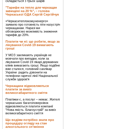
складається з трьох шарів
"Тарифи на тепло для черкащан
завищені на 20 %", – голова
Черкаської ОДА Сергій Сергійчук
«Черкаситеплокомуненерго»
заявило про готовність піти назустріч
черкащанам. Наразі ми
обговорюємо можливість зниження
тарифів до 20%.
Платити чи ні: що робити, якщо за
лікування Covid-19 вимагають
гроші
У МОЗ закликають українців не
мовчати про випадки, коли за
лікування Covid-19 лікарі державних
клінік вимагають гроші. Якщо подібне
вже сталося, головний санлікар
України радить дзвонити на
телефони гарячої лінії Національної
служби здоров'я
Черкащани відмовляються
платити за вивіз
великогабаритного сміття
Платіжки є, а послуг – немає. Жителі
черкаських багатоповерхівок
відмовляються платити компанії
"Нова якість. Благоустрій" за вивіз
великогабаритного сміття
Що водіям потрібно знати про
процедуру огляду на стан
алкогольного сп’яніння