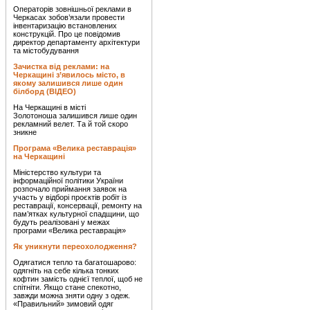
Операторів зовнішньої реклами в
Черкасах зобов’язали провести
інвентаризацію встановлених
конструкцій. Про це повідомив
директор департаменту архітектури
та містобудування
Зачистка від реклами: на
Черкащині з’явилось місто, в
якому залишився лише один
білборд (ВІДЕО)
На Черкащині в місті
Золотоноша залишився лише один
рекламний велет. Та й той скоро
зникне
Програма «Велика реставрація»
на Черкащині
Міністерство культури та
інформаційної політики України
розпочало приймання заявок на
участь у відборі проєктів робіт із
реставрації, консервації, ремонту на
пам’ятках культурної спадщини, що
будуть реалізовані у межах
програми «Велика реставрація»
Як уникнути переохолодження?
Одягатися тепло та багатошарово:
одягніть на себе кілька тонких
кофтин замість однієї теплої, щоб не
спітніти. Якщо стане спекотно,
завжди можна зняти одну з одеж.
«Правильний» зимовий одяг