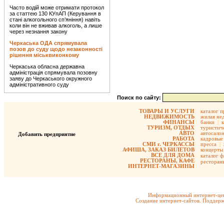
Часто водій може отримати протокол
за статтею 130 КУпАП (Керування в
стані алкогольного сп’яніння) навіть
коли він не вживав алкоголь, а лише
через незнання закону
Черкаська ОДА спрямувала
позов до суду щодо незаконності
рішення міськвиконкому
Черкаська обласна державна
адміністрація спрямувала позовну
заяву до Черкаського окружного
адміністративного суду
Поиск по сайту:
ТОВАРЫ И УСЛУГИ
каталог 
НЕДВИЖИМОСТЬ
жилая не
ФИНАНСЫ
банки
|
ТУРИЗМ, ОТДЫХ
туристиче
АВТО
автосало
Добавить предприятие
РАБОТА
кадровые 
СМИ г. ЧЕРКАССЫ
пресса
|
АФИША, ЗАКАЗ БИЛЕТОВ
концерты
ВСЕ ДЛЯ ДОМА
каталог 
РЕСТОРАНЫ, КАФЕ
ресторан
ИНТЕРНЕТ-МАГАЗИНЫ
Информационный интернет-цен
Создание интернет-сайтов. Поддерж