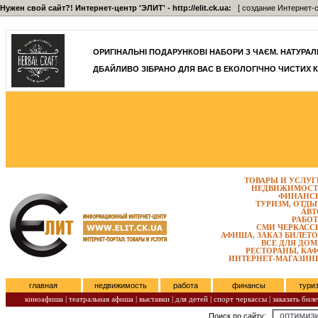
Нужен свой сайт?! Интернет-центр 'ЭЛИТ' - http://elit.ck.ua:
[ создание Интернет-с
]
ОРИГІНАЛЬНІ ПОДАРУНКОВІ НАБОРИ З ЧАЄМ. НАТУРАЛЬН
ДБАЙЛИВО ЗІБРАНО ДЛЯ ВАС В ЕКОЛОГІЧНО ЧИСТИХ К
ТОВАРЫ И УСЛУГ
НЕДВИЖИМОСТ
ФИНАНС
ТУРИЗМ, ОТДЫ
АВТ
РАБОТ
СМИ ЧЕРКАСС
АФИША, ЗАКАЗ БИЛЕТО
ВСЕ ДЛЯ ДОМ
РЕСТОРАНЫ, КАФ
ИНТЕРНЕТ-МАГАЗИН
главная
недвижимость
работа
финансы
тури
киноафиша
|
театральная афиша
|
выставки
|
для детей
|
спорт черкассы
|
заказать биле
Поиск по сайту:
Понедельник, Август 10, 2026.