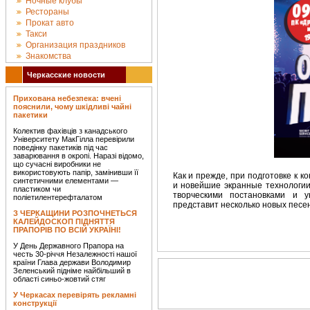
Ночные клубы
Рестораны
Прокат авто
Такси
Организация праздников
Знакомства
Черкасские новости
Прихована небезпека: вчені
пояснили, чому шкідливі чайні
пакетики
Колектив фахівців з канадського
Університету МакГілла перевірили
поведінку пакетиків під час
заварювання в окропі. Наразі відомо,
що сучасні виробники не
використовують папір, замінивши її
Как и прежде, при подготовке к 
синтетичними елементами —
и новейшие экранные технологи
пластиком чи
творческими постановками и 
поліетилентерефталатом
представит несколько новых песен
З ЧЕРКАЩИНИ РОЗПОЧНЕТЬСЯ
КАЛЕЙДОСКОП ПІДНЯТТЯ
ПРАПОРІВ ПО ВСІЙ УКРАЇНІ!
У День Державного Прапора на
честь 30-річчя Незалежності нашої
країни Глава держави Володимир
Зеленський підніме найбільший в
області синьо-жовтий стяг
У Черкасах перевірять рекламні
конструкції