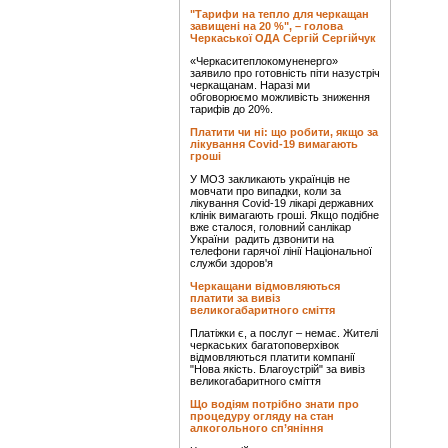
"Тарифи на тепло для черкащан
завищені на 20 %", – голова
Черкаської ОДА Сергій Сергійчук
«Черкаситеплокомуненерго»
заявило про готовність піти назустріч
черкащанам. Наразі ми
обговорюємо можливість зниження
тарифів до 20%.
Платити чи ні: що робити, якщо за
лікування Covid-19 вимагають
гроші
У МОЗ закликають українців не
мовчати про випадки, коли за
лікування Covid-19 лікарі державних
клінік вимагають гроші. Якщо подібне
вже сталося, головний санлікар
України радить дзвонити на
телефони гарячої лінії Національної
служби здоров'я
Черкащани відмовляються
платити за вивіз
великогабаритного сміття
Платіжки є, а послуг – немає. Жителі
черкаських багатоповерхівок
відмовляються платити компанії
"Нова якість. Благоустрій" за вивіз
великогабаритного сміття
Що водіям потрібно знати про
процедуру огляду на стан
алкогольного сп’яніння