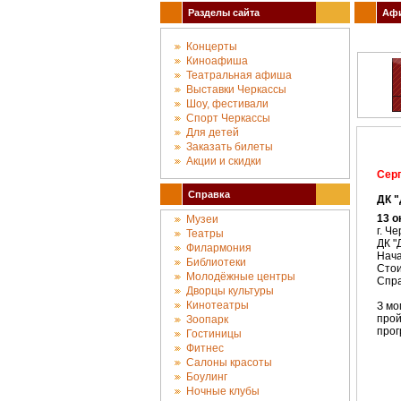
Разделы сайта
Афи
Концерты
Киноафиша
Театральная афиша
Выставки Черкассы
Шоу, фестивали
Спорт Черкассы
Для детей
Заказать билеты
Акции и скидки
Серг
Справка
ДК 
13 о
Музеи
г. Ч
Театры
ДК "
Филармония
Нача
Библиотеки
Стои
Молодёжные центры
Спра
Дворцы культуры
Кинотеатры
З мо
прой
Зоопарк
прог
Гостиницы
Фитнес
Салоны красоты
Боулинг
Ночные клубы