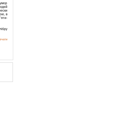
гумор
людей
рески
ою, в
’яти-
лібру
ечати