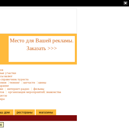
Место для Вашей рекламы.
Заказать >>>
тов
ные участки
сы валют
справочник туриста
имия
|
тюнинг
|
запчасти
|
шины
краине
ки
|
интернет-радио
|
фильмы
тов
|
организация мероприятий
|
знакомства
кассы
ира
аш дом
рестораны
магазины