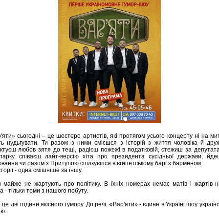
'яти» сьогодні – це шестеро артистів, які протягом усього концерту ні на ми
ь нудьгувати. Ти разом з ними смієшся з історій з життя чоловіка й дру
ктуєш любов зятя до тещі, радієш пожежі в податковій, стежиш за депутат
парку, співаєш лайт-версію хіта про президента сусідньої держави, йд
вання чи разом з Притулою спілкуєшся в єгипетському барі з барменом.
історії - одна смішніше за іншу.
 майже не жартують про політику. В їхніх номерах немає матів і жартів 
а - тільки теми з нашого побуту.
 це двi години якісного гумору. До речі, «Вар'яти» - єдине в Україні шоу україн
ю.