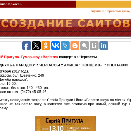
ша Черкассы
Афиша г. Черкассы: кино, теат
ій Притула. Гумор-шоу «Вар'яти»
концерт в г. Черкассы
"ДРУЖБА НАРОДОВ" г. ЧЕРКАССЫ :: АФИША :: КОНЦЕРТЫ :: СПЕКТАКЛИ
ктября 2017 года
еркассы, бул. Шевченко, 249
Дружба народов".
ло: 19-00.
мость билетов: 140 - 430 грн.
вки по тел.: (0472) 45-05-46
менту нещодавніх гастролів Сергія Притули і його «Вар'яти-шоу» по містах Ук
шло не так багато часу, а колектив вже оголосив про новий, осінній тур і
раму.