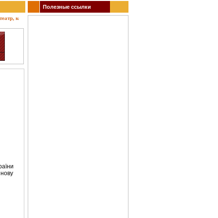
Полезные ссылки
р, концерты, спектакли, гастроли, выставки, акции, музеи, спорт. Заказ билетов.
раїни
 нову