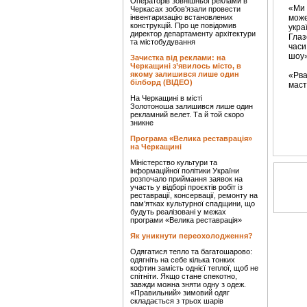
Операторів зовнішньої реклами в
«Ми 
Черкасах зобов’язали провести
інвентаризацію встановлених
може
конструкцій. Про це повідомив
укра
директор департаменту архітектури
Глаз
та містобудування
часи
шоу»
Зачистка від реклами: на
Черкащині з’явилось місто, в
якому залишився лише один
«Рва
білборд (ВІДЕО)
маст
На Черкащині в місті
Золотоноша залишився лише один
рекламний велет. Та й той скоро
зникне
Програма «Велика реставрація»
на Черкащині
Міністерство культури та
інформаційної політики України
розпочало приймання заявок на
участь у відборі проєктів робіт із
реставрації, консервації, ремонту на
пам’ятках культурної спадщини, що
будуть реалізовані у межах
програми «Велика реставрація»
Як уникнути переохолодження?
Одягатися тепло та багатошарово:
одягніть на себе кілька тонких
кофтин замість однієї теплої, щоб не
спітніти. Якщо стане спекотно,
завжди можна зняти одну з одеж.
«Правильний» зимовий одяг
складається з трьох шарів