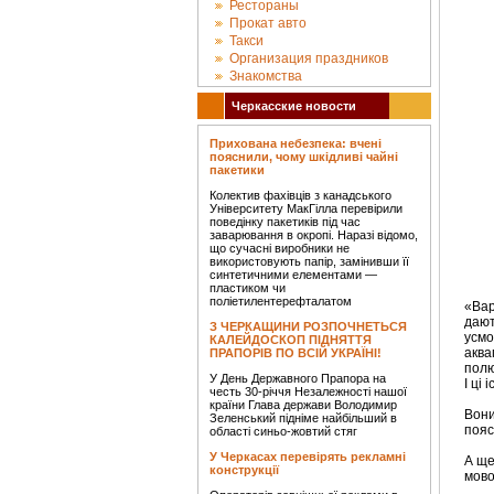
Рестораны
Прокат авто
Такси
Организация праздников
Знакомства
Черкасские новости
Прихована небезпека: вчені
пояснили, чому шкідливі чайні
пакетики
Колектив фахівців з канадського
Університету МакГілла перевірили
поведінку пакетиків під час
заварювання в окропі. Наразі відомо,
що сучасні виробники не
використовують папір, замінивши її
синтетичними елементами —
пластиком чи
поліетилентерефталатом
«Вар
дают
З ЧЕРКАЩИНИ РОЗПОЧНЕТЬСЯ
усмо
КАЛЕЙДОСКОП ПІДНЯТТЯ
аква
ПРАПОРІВ ПО ВСІЙ УКРАЇНІ!
полю
У День Державного Прапора на
І ці 
честь 30-річчя Незалежності нашої
країни Глава держави Володимир
Вони
Зеленський підніме найбільший в
пояс
області синьо-жовтий стяг
У Черкасах перевірять рекламні
А ще
конструкції
мово