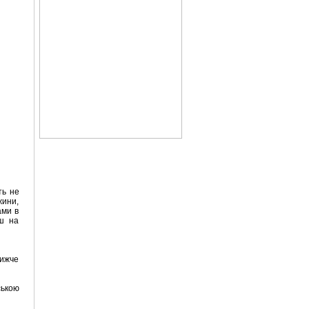
ть не
жини,
ами в
еш на
нижче
ською