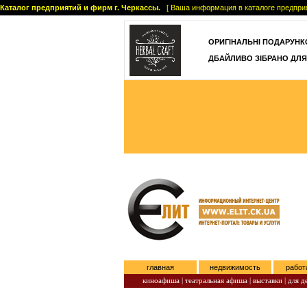
Каталог предприятий и фирм г. Черкассы.
[ Ваша информация в каталоге предприятий
ОРИГІНАЛЬНІ ПОДАРУНКО
ДБАЙЛИВО ЗІБРАНО ДЛЯ
главная
недвижимость
работ
киноафиша
|
театральная афиша
|
выставки
|
для д
Четверг, Август 06, 2026.