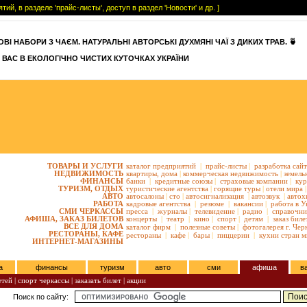
, в разделе 'прайс-листы', доступ в раздел 'Новости' и др. ]
ВІ НАБОРИ З ЧАЄМ. НАТУРАЛЬНІ АВТОРСЬКІ ДУХМЯНІ ЧАЇ З ДИКИХ ТРАВ. 🍵
 ВАС В ЕКОЛОГІЧНО ЧИСТИХ КУТОЧКАХ УКРАЇНИ
ТОВАРЫ И УСЛУГИ
каталог предприятий
|
прайс-листы
|
разработка сай
НЕДВИЖИМОСТЬ
квартиры,
дома
|
коммерческая недвижимость
|
земель
ФИНАНСЫ
банки
|
кредитные союзы
|
страховые компании
|
кур
ТУРИЗМ, ОТДЫХ
туристические агентства
|
горящие туры
|
отели мира
|
АВТО
автосалоны
|
сто
|
автосигнализация
|
автозвук
|
автох
РАБОТА
кадровые агентства
|
резюме
|
вакансии
|
работа в У
СМИ ЧЕРКАССЫ
пресса
|
журналы
|
телевидение
|
радио
|
справочни
АФИША, ЗАКАЗ БИЛЕТОВ
концерты
|
театр
|
кино
|
спорт
|
детям
|
заказ биле
ВСЕ ДЛЯ ДОМА
каталог фирм
|
полезные советы
|
фотогалерея г. Чер
РЕСТОРАНЫ, КАФЕ
рестораны
|
кафе
|
бары
|
пиццерии
|
кухни стран м
ИНТЕРНЕТ-МАГАЗИНЫ
а
финансы
туризм
авто
сми
афиша
в
етей
|
спорт черкассы
|
заказать билет
|
акции
Поиск по сайту: