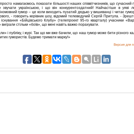
просто намагаємось показати більшості наших співвітчизників, що сучасний 
 звучати українською, і що він конкурентоздатний! Найчастіше в уяві 
їномовний гумор – це коли виходить пузатий дядько у вишиванці і читає гумо
ового, - говорить керівник шоу, відомий телеведучий Сергій Притула. - Зрешт
 існування «Бійцівського Клубу» (телепроект 95-го кварталу) учасники «Вар
 виграли стільки «боїв», що мені навіть важко порахувати.
ли» і публіку, і журі. Так що ми вже бачили, що наш гумор може бити різного ка
итих гумористів. Будемо тримати марку!»
Версия для п