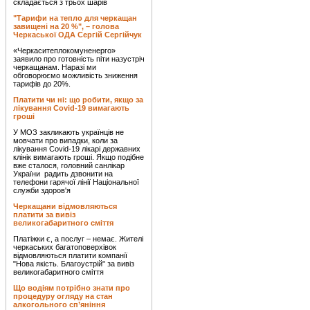
складається з трьох шарів
"Тарифи на тепло для черкащан
завищені на 20 %", – голова
Черкаської ОДА Сергій Сергійчук
«Черкаситеплокомуненерго»
заявило про готовність піти назустріч
черкащанам. Наразі ми
обговорюємо можливість зниження
тарифів до 20%.
Платити чи ні: що робити, якщо за
лікування Covid-19 вимагають
гроші
У МОЗ закликають українців не
мовчати про випадки, коли за
лікування Covid-19 лікарі державних
клінік вимагають гроші. Якщо подібне
вже сталося, головний санлікар
України радить дзвонити на
телефони гарячої лінії Національної
служби здоров'я
Черкащани відмовляються
платити за вивіз
великогабаритного сміття
Платіжки є, а послуг – немає. Жителі
черкаських багатоповерхівок
відмовляються платити компанії
"Нова якість. Благоустрій" за вивіз
великогабаритного сміття
Що водіям потрібно знати про
процедуру огляду на стан
алкогольного сп’яніння