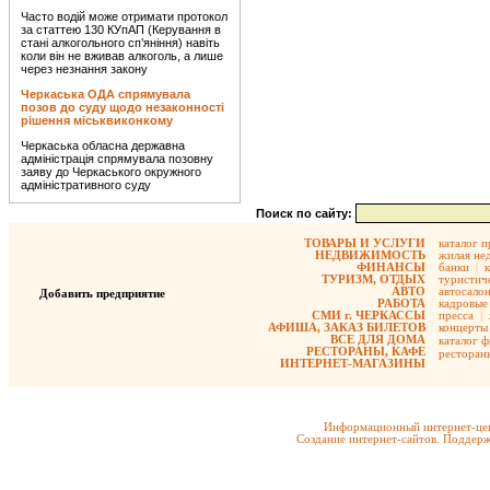
Часто водій може отримати протокол
за статтею 130 КУпАП (Керування в
стані алкогольного сп’яніння) навіть
коли він не вживав алкоголь, а лише
через незнання закону
Черкаська ОДА спрямувала
позов до суду щодо незаконності
рішення міськвиконкому
Черкаська обласна державна
адміністрація спрямувала позовну
заяву до Черкаського окружного
адміністративного суду
Поиск по сайту:
ТОВАРЫ И УСЛУГИ
каталог 
НЕДВИЖИМОСТЬ
жилая не
ФИНАНСЫ
банки
|
ТУРИЗМ, ОТДЫХ
туристиче
АВТО
автосало
Добавить предприятие
РАБОТА
кадровые 
СМИ г. ЧЕРКАССЫ
пресса
|
АФИША, ЗАКАЗ БИЛЕТОВ
концерты
ВСЕ ДЛЯ ДОМА
каталог 
РЕСТОРАНЫ, КАФЕ
ресторан
ИНТЕРНЕТ-МАГАЗИНЫ
Информационный интернет-цен
Создание интернет-сайтов. Поддерж