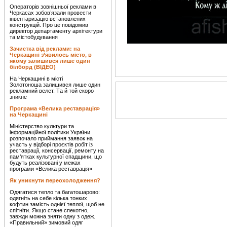
Операторів зовнішньої реклами в
Черкасах зобов’язали провести
інвентаризацію встановлених
конструкцій. Про це повідомив
директор департаменту архітектури
та містобудування
Зачистка від реклами: на
Черкащині з’явилось місто, в
якому залишився лише один
білборд (ВІДЕО)
На Черкащині в місті
Золотоноша залишився лише один
рекламний велет. Та й той скоро
зникне
Програма «Велика реставрація»
на Черкащині
Міністерство культури та
інформаційної політики України
розпочало приймання заявок на
участь у відборі проєктів робіт із
реставрації, консервації, ремонту на
пам’ятках культурної спадщини, що
будуть реалізовані у межах
програми «Велика реставрація»
Як уникнути переохолодження?
Одягатися тепло та багатошарово:
одягніть на себе кілька тонких
кофтин замість однієї теплої, щоб не
спітніти. Якщо стане спекотно,
завжди можна зняти одну з одеж.
«Правильний» зимовий одяг