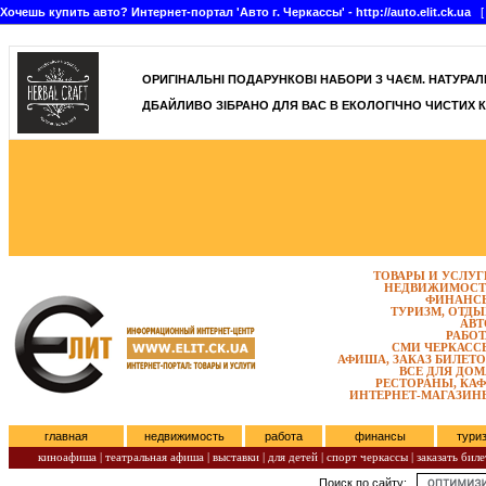
Хочешь купить авто? Интернет-портал 'Авто г. Черкассы' - http://auto.elit.ck.ua
[ 
]
ОРИГІНАЛЬНІ ПОДАРУНКОВІ НАБОРИ З ЧАЄМ. НАТУРАЛЬН
ДБАЙЛИВО ЗІБРАНО ДЛЯ ВАС В ЕКОЛОГІЧНО ЧИСТИХ К
ТОВАРЫ И УСЛУГ
НЕДВИЖИМОСТ
ФИНАНС
ТУРИЗМ, ОТДЫ
АВТ
РАБОТ
СМИ ЧЕРКАСС
АФИША, ЗАКАЗ БИЛЕТО
ВСЕ ДЛЯ ДОМ
РЕСТОРАНЫ, КАФ
ИНТЕРНЕТ-МАГАЗИН
главная
недвижимость
работа
финансы
тури
киноафиша
|
театральная афиша
|
выставки
|
для детей
|
спорт черкассы
|
заказать биле
Поиск по сайту:
Четверг, Август 06, 2026.