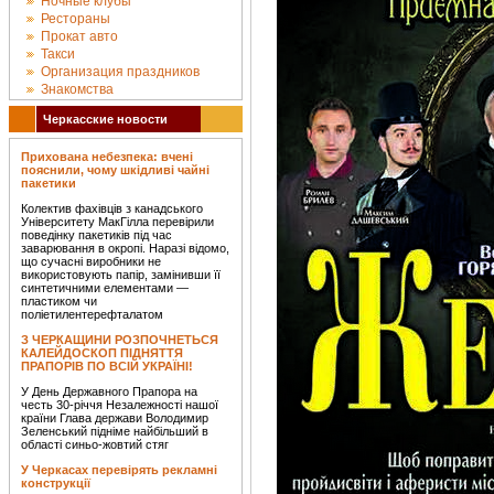
Ночные клубы
Рестораны
Прокат авто
Такси
Организация праздников
Знакомства
Черкасские новости
Прихована небезпека: вчені
пояснили, чому шкідливі чайні
пакетики
Колектив фахівців з канадського
Університету МакГілла перевірили
поведінку пакетиків під час
заварювання в окропі. Наразі відомо,
що сучасні виробники не
використовують папір, замінивши її
синтетичними елементами —
пластиком чи
поліетилентерефталатом
З ЧЕРКАЩИНИ РОЗПОЧНЕТЬСЯ
КАЛЕЙДОСКОП ПІДНЯТТЯ
ПРАПОРІВ ПО ВСІЙ УКРАЇНІ!
У День Державного Прапора на
честь 30-річчя Незалежності нашої
країни Глава держави Володимир
Зеленський підніме найбільший в
області синьо-жовтий стяг
У Черкасах перевірять рекламні
конструкції