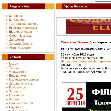
Разделы сайта
Афиша Черкассы
Концерты
Киноафиша
Театральная афиша
Выставки Черкассы
Шоу, фестивали
Спорт Черкассы
Для детей
Спектакль "Женихи"
в г. Черкасс
Заказать билеты
Акции и скидки
ОБЛАСТНАЯ ФИЛАРМОНИЯ г. ЧЕР
25 сентября 2016 года
Справка
г. Черкассы, ул. Крещатик, 194
Черкасская областная филармони
Музеи
Начало: 19-00.
Театры
Билеты в кассе филармонии и Дом
Филармония
Тел. для справок: (0472) 568828
Библиотеки
Молодёжные центры
Дворцы культуры
Кинотеатры
Зоопарк
Гостиницы
Фитнес
Салоны красоты
Боулинг