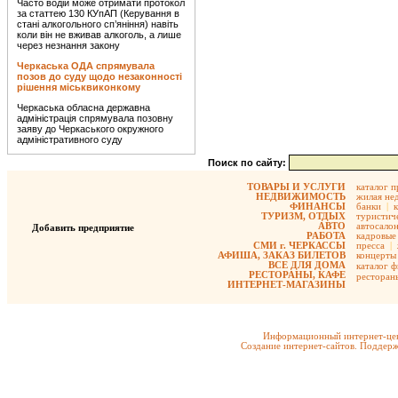
Часто водій може отримати протокол
за статтею 130 КУпАП (Керування в
стані алкогольного сп’яніння) навіть
коли він не вживав алкоголь, а лише
через незнання закону
Черкаська ОДА спрямувала
позов до суду щодо незаконності
рішення міськвиконкому
Черкаська обласна державна
адміністрація спрямувала позовну
заяву до Черкаського окружного
адміністративного суду
Поиск по сайту:
ТОВАРЫ И УСЛУГИ
каталог 
НЕДВИЖИМОСТЬ
жилая не
ФИНАНСЫ
банки
|
ТУРИЗМ, ОТДЫХ
туристиче
АВТО
автосало
Добавить предприятие
РАБОТА
кадровые 
СМИ г. ЧЕРКАССЫ
пресса
|
АФИША, ЗАКАЗ БИЛЕТОВ
концерты
ВСЕ ДЛЯ ДОМА
каталог 
РЕСТОРАНЫ, КАФЕ
ресторан
ИНТЕРНЕТ-МАГАЗИНЫ
Информационный интернет-цен
Создание интернет-сайтов. Поддерж