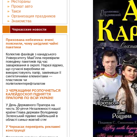
Рестораны
Прокат авто
Такси
Организация праздников
Знакомства
Черкасские новости
Прихована небезпека: вчені
пояснили, чому шкідливі чайні
пакетики
Колектив фахівців з канадського
Університету МакГілла перевірили
поведінку пакетиків під час
заварювання в окропі. Наразі відомо,
що сучасні виробники не
використовують папір, замінивши її
синтетичними елементами —
пластиком чи
поліетилентерефталатом
З ЧЕРКАЩИНИ РОЗПОЧНЕТЬСЯ
КАЛЕЙДОСКОП ПІДНЯТТЯ
ПРАПОРІВ ПО ВСІЙ УКРАЇНІ!
У День Державного Прапора на
честь 30-річчя Незалежності нашої
країни Глава держави Володимир
Зеленський підніме найбільший в
області синьо-жовтий стяг
У Черкасах перевірять рекламні
конструкції