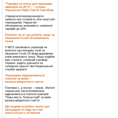
"Тарифи на тепло для черкащан
завищені на 20 %", – голова
Черкаської ОДА Сергій Сергійчук
«Черкаситеплокомуненерго»
заявило про готовність піти назустріч
черкащанам. Наразі ми
обговорюємо можливість зниження
тарифів до 20%.
Платити чи ні: що робити, якщо за
лікування Covid-19 вимагають
гроші
У МОЗ закликають українців не
мовчати про випадки, коли за
лікування Covid-19 лікарі державних
клінік вимагають гроші. Якщо подібне
вже сталося, головний санлікар
України радить дзвонити на
телефони гарячої лінії Національної
служби здоров'я
Черкащани відмовляються
платити за вивіз
великогабаритного сміття
Платіжки є, а послуг – немає. Жителі
черкаських багатоповерхівок
відмовляються платити компанії
"Нова якість. Благоустрій" за вивіз
великогабаритного сміття
Що водіям потрібно знати про
процедуру огляду на стан
алкогольного сп’яніння