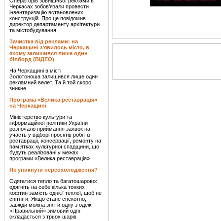
Операторів зовнішньої реклами в
Черкасах зобов’язали провести
інвентаризацію встановлених
конструкцій. Про це повідомив
директор департаменту архітектури
та містобудування
Зачистка від реклами: на
Черкащині з’явилось місто, в
якому залишився лише один
білборд (ВІДЕО)
На Черкащині в місті
Золотоноша залишився лише один
рекламний велет. Та й той скоро
зникне
Програма «Велика реставрація»
на Черкащині
Міністерство культури та
інформаційної політики України
розпочало приймання заявок на
участь у відборі проєктів робіт із
реставрації, консервації, ремонту на
пам’ятках культурної спадщини, що
будуть реалізовані у межах
програми «Велика реставрація»
Як уникнути переохолодження?
Одягатися тепло та багатошарово:
одягніть на себе кілька тонких
кофтин замість однієї теплої, щоб не
спітніти. Якщо стане спекотно,
завжди можна зняти одну з одеж.
«Правильний» зимовий одяг
складається з трьох шарів