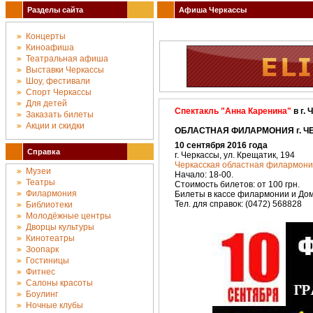
Разделы сайта
Афиша Черкассы
Концерты
Киноафиша
Театральная афиша
Выставки Черкассы
Шоу, фестивали
Спорт Черкассы
Для детей
Спектакль "Анна Каренина"
в г.
Заказать билеты
Акции и скидки
ОБЛАСТНАЯ ФИЛАРМОНИЯ г. ЧЕ
10 сентября 2016 года
Справка
г. Черкассы, ул. Крещатик, 194
Черкасская областная филармони
Музеи
Начало: 18-00.
Театры
Стоимость билетов: от 100 грн.
Филармония
Билеты в кассе филармонии и Дом
Тел. для справок: (0472) 568828
Библиотеки
Молодёжные центры
Дворцы культуры
Кинотеатры
Зоопарк
Гостиницы
Фитнес
Салоны красоты
Боулинг
Ночные клубы