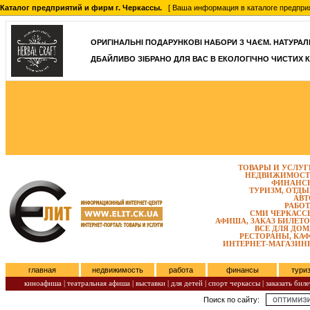
Каталог предприятий и фирм г. Черкассы.
[ Ваша информация в каталоге предприятий
ОРИГІНАЛЬНІ ПОДАРУНКОВІ НАБОРИ З ЧАЄМ. НАТУРАЛЬН
ДБАЙЛИВО ЗІБРАНО ДЛЯ ВАС В ЕКОЛОГІЧНО ЧИСТИХ К
ТОВАРЫ И УСЛУГ
НЕДВИЖИМОСТ
ФИНАНС
ТУРИЗМ, ОТДЫ
АВТ
РАБОТ
СМИ ЧЕРКАСС
АФИША, ЗАКАЗ БИЛЕТО
ВСЕ ДЛЯ ДОМ
РЕСТОРАНЫ, КАФ
ИНТЕРНЕТ-МАГАЗИН
главная
недвижимость
работа
финансы
тури
киноафиша
|
театральная афиша
|
выставки
|
для детей
|
спорт черкассы
|
заказать биле
Поиск по сайту:
Пятница, Август 07, 2026.