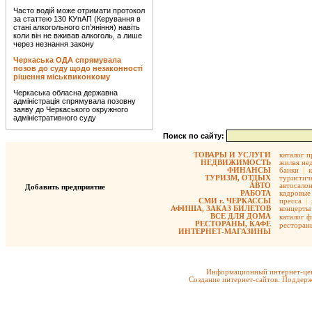
Часто водій може отримати протокол
за статтею 130 КУпАП (Керування в
стані алкогольного сп’яніння) навіть
коли він не вживав алкоголь, а лише
через незнання закону
Черкаська ОДА спрямувала
позов до суду щодо незаконності
рішення міськвиконкому
Черкаська обласна державна
адміністрація спрямувала позовну
заяву до Черкаського окружного
адміністративного суду
Поиск по сайту:
ТОВАРЫ И УСЛУГИ
каталог 
НЕДВИЖИМОСТЬ
жилая не
ФИНАНСЫ
банки
|
ТУРИЗМ, ОТДЫХ
туристиче
АВТО
автосало
Добавить предприятие
РАБОТА
кадровые 
СМИ г. ЧЕРКАССЫ
пресса
|
АФИША, ЗАКАЗ БИЛЕТОВ
концерты
ВСЕ ДЛЯ ДОМА
каталог 
РЕСТОРАНЫ, КАФЕ
ресторан
ИНТЕРНЕТ-МАГАЗИНЫ
Информационный интернет-цен
Создание интернет-сайтов. Поддерж