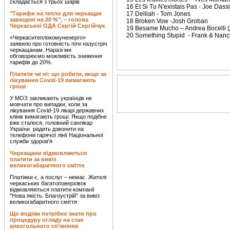
складається з трьох шарів
16 Et Si Tu N'existais Pas - Joe Dass
"Тарифи на тепло для черкащан
17 Delilah - Tom Jones
завищені на 20 %", – голова
18 Broken Vow -Josh Groban
Черкаської ОДА Сергій Сергійчук
19 Besame Mucho – Andrea Bocelli (
20 Something Stupid - Frank & Nancy
«Черкаситеплокомуненерго»
заявило про готовність піти назустріч
черкащанам. Наразі ми
обговорюємо можливість зниження
тарифів до 20%.
Платити чи ні: що робити, якщо за
лікування Covid-19 вимагають
гроші
У МОЗ закликають українців не
мовчати про випадки, коли за
лікування Covid-19 лікарі державних
клінік вимагають гроші. Якщо подібне
вже сталося, головний санлікар
України радить дзвонити на
телефони гарячої лінії Національної
служби здоров'я
Черкащани відмовляються
платити за вивіз
великогабаритного сміття
Платіжки є, а послуг – немає. Жителі
черкаських багатоповерхівок
відмовляються платити компанії
"Нова якість. Благоустрій" за вивіз
великогабаритного сміття
Що водіям потрібно знати про
процедуру огляду на стан
алкогольного сп’яніння