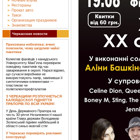
Ночные клубы
Рестораны
Прокат авто
Такси
Организация праздников
Знакомства
Черкасские новости
Прихована небезпека: вчені
пояснили, чому шкідливі чайні
пакетики
Колектив фахівців з канадського
Університету МакГілла перевірили
поведінку пакетиків під час
заварювання в окропі. Наразі відомо,
що сучасні виробники не
використовують папір, замінивши її
синтетичними елементами —
пластиком чи
поліетилентерефталатом
З ЧЕРКАЩИНИ РОЗПОЧНЕТЬСЯ
КАЛЕЙДОСКОП ПІДНЯТТЯ
ПРАПОРІВ ПО ВСІЙ УКРАЇНІ!
У День Державного Прапора на
честь 30-річчя Незалежності нашої
країни Глава держави Володимир
Зеленський підніме найбільший в
області синьо-жовтий стяг
У Черкасах перевірять рекламні
конструкції