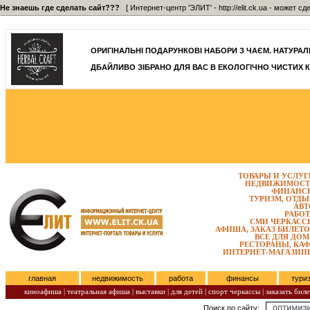
Не знаешь где сделать сайт???
[ Интернет-центр 'ЭЛИТ' - http://elit.ck.ua - может 
]
ОРИГІНАЛЬНІ ПОДАРУНКОВІ НАБОРИ З ЧАЄМ. НАТУРАЛЬН
ДБАЙЛИВО ЗІБРАНО ДЛЯ ВАС В ЕКОЛОГІЧНО ЧИСТИХ К
ТОВАРЫ И УСЛУГ
НЕДВИЖИМОСТ
ФИНАНС
ТУРИЗМ, ОТДЫ
АВТ
РАБОТ
СМИ ЧЕРКАСС
АФИША, ЗАКАЗ БИЛЕТО
ВСЕ ДЛЯ ДОМ
РЕСТОРАНЫ, КАФ
ИНТЕРНЕТ-МАГАЗИН
главная
недвижимость
работа
финансы
тури
киноафиша
|
театральная афиша
|
выставки
|
для детей
|
спорт черкассы
|
заказать биле
Поиск по сайту:
Субота, Август 08, 2026.