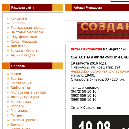
Разделы сайта
Афиша Черкассы
Концерты
Киноафиша
Театральная афиша
Выставки Черкассы
Шоу, фестивали
Спорт Черкассы
Для детей
Хиты ХХ столетия
в г. Черкассы
Заказать билеты
Акции и скидки
ОБЛАСТНАЯ ФИЛАРМОНИЯ г. ЧЕР
19 августа 2016 года
Справка
г. Черкассы, ул. Крещатик, 194
Черкасская областная филармони
Музеи
Начало: 19-00.
Театры
Стоимость билетов: 60 - 120 грн.
Филармония
Тел. для справок:
Библиотеки
(0472) 50-10-10
Молодёжные центры
(093) 059-10-10
Дворцы культуры
(096) 059-10-10
Кинотеатры
Зоопарк
Хиты ХХ столетия
Гостиницы
Фитнес
Салоны красоты
Боулинг