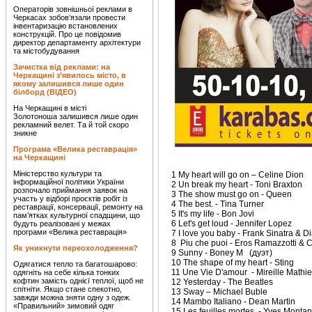
Операторів зовнішньої реклами в
Черкасах зобов’язали провести
інвентаризацію встановлених
конструкцій. Про це повідомив
директор департаменту архітектури
та містобудування
Зачистка від реклами: на
Черкащині з’явилось місто, в
якому залишився лише один
білборд (ВІДЕО)
На Черкащині в місті
Золотоноша залишився лише один
рекламний велет. Та й той скоро
зникне
Програма «Велика реставрація»
на Черкащині
Міністерство культури та
1 My heart will go on – Celine Dion
інформаційної політики України
2 Un break my heart - Toni Braxton
розпочало приймання заявок на
3 The show must go on - Queen
участь у відборі проєктів робіт із
4 The best. - Tina Turner
реставрації, консервації, ремонту на
5 It's my life - Bon Jovi
пам’ятках культурної спадщини, що
6 Let's get loud - Jennifer Lopez
будуть реалізовані у межах
програми «Велика реставрація»
7 I love you baby - Frank Sinatra & D
8 Piu che puoi - Eros Ramazzotti & 
Як уникнути переохолодження?
9 Sunny - Boney M (дуэт)
10 The shape of my heart - Sting
Одягатися тепло та багатошарово:
11 Une Vie D'amour - Mireille Mathi
одягніть на себе кілька тонких
кофтин замість однієї теплої, щоб не
12 Yesterday - The Beatles
спітніти. Якщо стане спекотно,
13 Sway – Michael Buble
завжди можна зняти одну з одеж.
14 Mambo Italiano - Dean Martin
«Правильний» зимовий одяг
15 Les feuilles mortes - Yves Monta