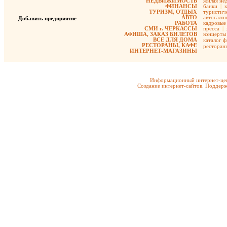
НЕДВИЖИМОСТЬ
жилая не
ФИНАНСЫ
банки
|
ТУРИЗМ, ОТДЫХ
туристиче
АВТО
автосало
Добавить предприятие
РАБОТА
кадровые 
СМИ г. ЧЕРКАССЫ
пресса
|
АФИША, ЗАКАЗ БИЛЕТОВ
концерты
ВСЕ ДЛЯ ДОМА
каталог 
РЕСТОРАНЫ, КАФЕ
ресторан
ИНТЕРНЕТ-МАГАЗИНЫ
Информационный интернет-цен
Создание интернет-сайтов. Поддерж