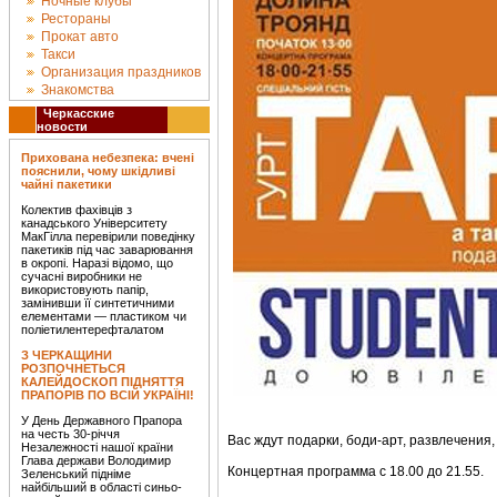
Ночные клубы
Рестораны
Прокат авто
Такси
Организация праздников
Знакомства
Черкасские
новости
Прихована небезпека: вчені
пояснили, чому шкідливі
чайні пакетики
Колектив фахівців з
канадського Університету
МакГілла перевірили поведінку
пакетиків під час заварювання
в окропі. Наразі відомо, що
сучасні виробники не
використовують папір,
замінивши її синтетичними
елементами — пластиком чи
поліетилентерефталатом
З ЧЕРКАЩИНИ
РОЗПОЧНЕТЬСЯ
КАЛЕЙДОСКОП ПІДНЯТТЯ
ПРАПОРІВ ПО ВСІЙ УКРАЇНІ!
У День Державного Прапора
на честь 30-річчя
Вас ждут подарки, боди-арт, развлечения
Незалежності нашої країни
Глава держави Володимир
Концертная программа с 18.00 до 21.55.
Зеленський підніме
найбільший в області синьо-