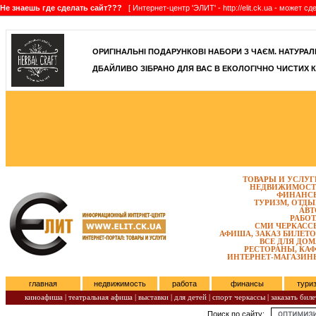
Не знаешь где сделать сайт???
[ Интернет-центр 'ЭЛИТ' - http://elit.ck.ua - может 
]
ОРИГІНАЛЬНІ ПОДАРУНКОВІ НАБОРИ З ЧАЄМ. НАТУРАЛЬН
ДБАЙЛИВО ЗІБРАНО ДЛЯ ВАС В ЕКОЛОГІЧНО ЧИСТИХ К
ТОВАРЫ И УСЛУГ
НЕДВИЖИМОСТ
ФИНАНС
ТУРИЗМ, ОТДЫ
АВТ
РАБОТ
СМИ ЧЕРКАСС
АФИША, ЗАКАЗ БИЛЕТО
ВСЕ ДЛЯ ДОМ
РЕСТОРАНЫ, КАФ
ИНТЕРНЕТ-МАГАЗИН
главная
недвижимость
работа
финансы
тури
киноафиша
|
театральная афиша
|
выставки
|
для детей
|
спорт черкассы
|
заказать биле
Поиск по сайту:
Субота, Август 08, 2026.