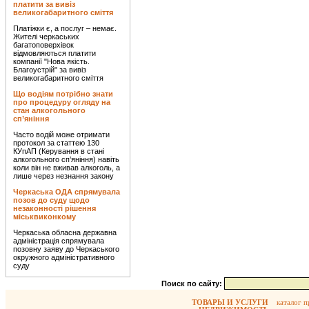
платити за вивіз
великогабаритного сміття
Платіжки є, а послуг – немає.
Жителі черкаських
багатоповерхівок
відмовляються платити
компанії "Нова якість.
Благоустрій" за вивіз
великогабаритного сміття
Що водіям потрібно знати
про процедуру огляду на
стан алкогольного
сп’яніння
Часто водій може отримати
протокол за статтею 130
КУпАП (Керування в стані
алкогольного сп’яніння) навіть
коли він не вживав алкоголь, а
лише через незнання закону
Черкаська ОДА спрямувала
позов до суду щодо
незаконності рішення
міськвиконкому
Черкаська обласна державна
адміністрація спрямувала
позовну заяву до Черкаського
окружного адміністративного
суду
Поиск по сайту:
ТОВАРЫ И УСЛУГИ
каталог 