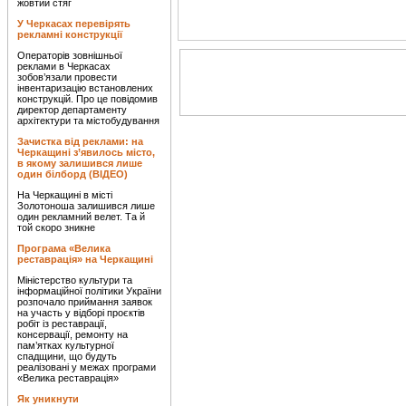
жовтий стяг
У Черкасах перевірять
рекламні конструкції
Операторів зовнішньої
реклами в Черкасах
зобов’язали провести
інвентаризацію встановлених
конструкцій. Про це повідомив
директор департаменту
архітектури та містобудування
Зачистка від реклами: на
Черкащині з’явилось місто,
в якому залишився лише
один білборд (ВІДЕО)
На Черкащині в місті
Золотоноша залишився лише
один рекламний велет. Та й
той скоро зникне
Програма «Велика
реставрація» на Черкащині
Міністерство культури та
інформаційної політики України
розпочало приймання заявок
на участь у відборі проєктів
робіт із реставрації,
консервації, ремонту на
пам’ятках культурної
спадщини, що будуть
реалізовані у межах програми
«Велика реставрація»
Як уникнути