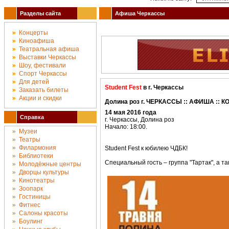
Разделы сайта
Афиша Черкассы
Концерты
Киноафиша
Театральная афиша
Выставки Черкассы
Шоу, фестивали
Спорт Черкассы
Для детей
Student Fest
в г. Черкассы
Заказать билеты
Акции и скидки
Долина роз г. ЧЕРКАССЫ :: АФИША :: 
14 мая 2016 года
Справка
г. Черкассы, Долина роз
Начало: 18:00.
Музеи
Театры
Филармония
Student Fest к юбилею ЧДБК!
Библиотеки
Специальный гость – группа "Тартак", а та
Молодёжные центры
Дворцы культуры
Кинотеатры
Зоопарк
Гостиницы
Фитнес
Салоны красоты
Боулинг