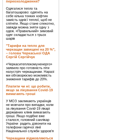
переохолодження?
Одягатися тепло та
багатошарово: одягніть на
себе кілька тонких кофтин
замість однієї теплої, щоб не
спітніти. Якщо стане спекотно,
завжди можна зняти одну з
одеж. «Правильний» зимовий
одяг складається з трьох
шарів
"Тарифи на тепло для
черкащан завищені на 20 %",
– голова Черкаської ОДА
Сергій Сергійчук
«Черкаситеплокомуненерго»
заявило про готовність піти
назустріч черкащанам. Наразі
ми обговорюємо можливість
зниження тарифів до 20%.
Платити чи ні: що робити,
якщо за лікування Covid-19
вимагають гроші
У МОЗ закликають українців
не мовчати про випадки, коли
за лікування Covid-19 лікарі
державних клінік вимагають
гроші. Якщо подібне вже
сталося, головний санлікар
України радить дзвонити на
телефони гарячої лінії
Національної служби здоров'я
Черкащани відмовляються