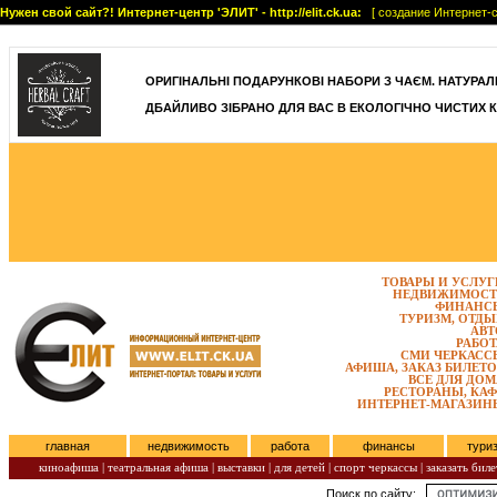
Нужен свой сайт?! Интернет-центр 'ЭЛИТ' - http://elit.ck.ua:
[ создание Интернет-с
]
ОРИГІНАЛЬНІ ПОДАРУНКОВІ НАБОРИ З ЧАЄМ. НАТУРАЛЬН
ДБАЙЛИВО ЗІБРАНО ДЛЯ ВАС В ЕКОЛОГІЧНО ЧИСТИХ К
ТОВАРЫ И УСЛУГ
НЕДВИЖИМОСТ
ФИНАНС
ТУРИЗМ, ОТДЫ
АВТ
РАБОТ
СМИ ЧЕРКАСС
АФИША, ЗАКАЗ БИЛЕТО
ВСЕ ДЛЯ ДОМ
РЕСТОРАНЫ, КАФ
ИНТЕРНЕТ-МАГАЗИН
главная
недвижимость
работа
финансы
тури
киноафиша
|
театральная афиша
|
выставки
|
для детей
|
спорт черкассы
|
заказать биле
Поиск по сайту:
Четверг, Август 06, 2026.