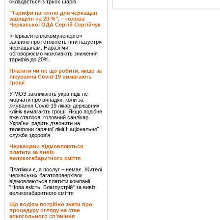
складається з трьох шарів
"Тарифи на тепло для черкащан
завищені на 20 %", – голова
Черкаської ОДА Сергій Сергійчук
«Черкаситеплокомуненерго»
заявило про готовність піти назустріч
черкащанам. Наразі ми
обговорюємо можливість зниження
тарифів до 20%.
Платити чи ні: що робити, якщо за
лікування Covid-19 вимагають
гроші
У МОЗ закликають українців не
мовчати про випадки, коли за
лікування Covid-19 лікарі державних
клінік вимагають гроші. Якщо подібне
вже сталося, головний санлікар
України радить дзвонити на
телефони гарячої лінії Національної
служби здоров'я
Черкащани відмовляються
платити за вивіз
великогабаритного сміття
Платіжки є, а послуг – немає. Жителі
черкаських багатоповерхівок
відмовляються платити компанії
"Нова якість. Благоустрій" за вивіз
великогабаритного сміття
Що водіям потрібно знати про
процедуру огляду на стан
алкогольного сп’яніння