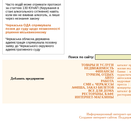
Часто водій може отримати протокол
за статтею 130 КУпАП (Керування в
стані алкогольного сп’яніння) навіть
коли він не вживав алкоголь, а лише
через незнання закону
Черкаська ОДА спрямувала
позов до суду щодо незаконності
рішення міськвиконкому
Черкаська обласна державна
адміністрація спрямувала позовну
заяву до Черкаського окружного
адміністративного суду
Поиск по сайту:
ТОВАРЫ И УСЛУГИ
каталог 
НЕДВИЖИМОСТЬ
жилая не
ФИНАНСЫ
банки
|
ТУРИЗМ, ОТДЫХ
туристиче
АВТО
автосало
Добавить предприятие
РАБОТА
кадровые 
СМИ г. ЧЕРКАССЫ
пресса
|
АФИША, ЗАКАЗ БИЛЕТОВ
концерты
ВСЕ ДЛЯ ДОМА
каталог 
РЕСТОРАНЫ, КАФЕ
ресторан
ИНТЕРНЕТ-МАГАЗИНЫ
Информационный интернет-цен
Создание интернет-сайтов. Поддерж