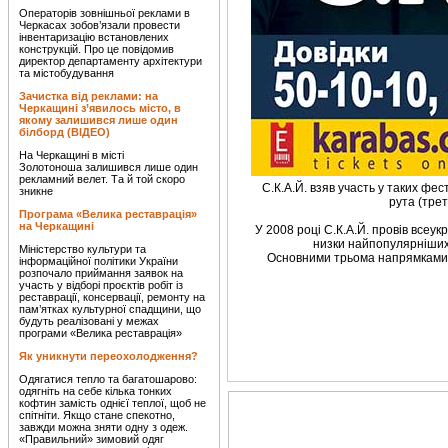
Операторів зовнішньої реклами в
Черкасах зобов’язали провести
інвентаризацію встановлених
конструкцій. Про це повідомив
директор департаменту архітектури
та містобудування
Зачистка від реклами: на
Черкащині з’явилось місто, в
якому залишився лише один
білборд (ВІДЕО)
На Черкащині в місті
Золотоноша залишився лише один
рекламний велет. Та й той скоро
С.К.А.Й. взяв участь у таких фес
зникне
рута (трет
Програма «Велика реставрація»
на Черкащині
У 2008 році С.К.А.Й. провів всеук
низки найпопулярніших р
Міністерство культури та
Основними трьома напрямками г
інформаційної політики України
розпочало приймання заявок на
участь у відборі проєктів робіт із
реставрації, консервації, ремонту на
пам’ятках культурної спадщини, що
будуть реалізовані у межах
програми «Велика реставрація»
Як уникнути переохолодження?
Одягатися тепло та багатошарово:
одягніть на себе кілька тонких
кофтин замість однієї теплої, щоб не
спітніти. Якщо стане спекотно,
завжди можна зняти одну з одеж.
«Правильний» зимовий одяг