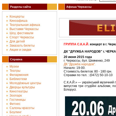
Разделы сайта
Афиша Черкассы
Концерты
Киноафиша
Театральная афиша
Выставки Черкассы
Шоу, фестивали
Спорт Черкассы
Для детей
ГРУППА С.К.А.Й.
концерт в г. Чер
Заказать билеты
Акции и скидки
ДК "ДРУЖБА НАРОДОВ" г. ЧЕРКА
20 июня 2015 года
Справка
г. Черкассы, бул. Шевченко, 249
ДК "Дружба народов".
Музеи
Начало: 19-00.
Театры
Стоимость билетов: 80 - 180 грн.
Филармония
Справки по тел. : (0472) 50-10-10
Библиотеки
С.К.А.Й.» — український музичний г
Молодёжные центры
випустив три студійні альбоми, по
Дворцы культуры
Білорусі.
Кинотеатры
Зоопарк
Гостиницы
Фитнес
Салоны красоты
Боулинг