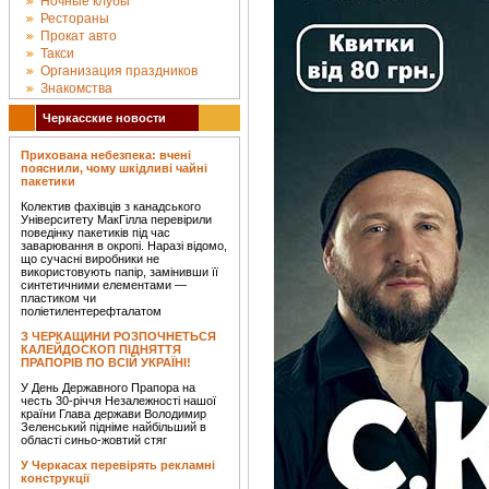
Ночные клубы
Рестораны
Прокат авто
Такси
Организация праздников
Знакомства
Черкасские новости
Прихована небезпека: вчені
пояснили, чому шкідливі чайні
пакетики
Колектив фахівців з канадського
Університету МакГілла перевірили
поведінку пакетиків під час
заварювання в окропі. Наразі відомо,
що сучасні виробники не
використовують папір, замінивши її
синтетичними елементами —
пластиком чи
поліетилентерефталатом
З ЧЕРКАЩИНИ РОЗПОЧНЕТЬСЯ
КАЛЕЙДОСКОП ПІДНЯТТЯ
ПРАПОРІВ ПО ВСІЙ УКРАЇНІ!
У День Державного Прапора на
честь 30-річчя Незалежності нашої
країни Глава держави Володимир
Зеленський підніме найбільший в
області синьо-жовтий стяг
У Черкасах перевірять рекламні
конструкції