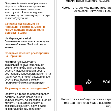
НЕАНГЕЛОВ являются самыми и
Операторів зовнішньої реклами в
Черкасах зобов’язали провести
Кроме того, вот уже на протяже
інвентаризацію встановлених
остаются Виктория и Сла
конструкцій. Про це повідомив
директор департаменту архітектури
та містобудування
Зачистка від реклами: на
Черкащині з’явилось місто, в
якому залишився лише один
білборд (ВІДЕО)
На Черкащині в місті
Золотоноша залишився лише один
рекламний велет. Та й той скоро
зникне
Програма «Велика реставрація»
на Черкащині
Міністерство культури та
інформаційної політики України
розпочало приймання заявок на
участь у відборі проєктів робіт із
реставрації, консервації, ремонту на
пам’ятках культурної спадщини, що
будуть реалізовані у межах
програми «Велика реставрація»
Як уникнути переохолодження?
Одягатися тепло та багатошарово:
одягніть на себе кілька тонких
Несмотря на амбициозность и хари
кофтин замість однієї теплої, щоб не
объединяют куда более высокие 
спітніти. Якщо стане спекотно,
завжди можна зняти одну з одеж.
тво
«Правильний» зимовий одяг