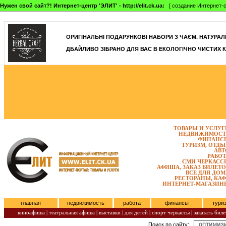
Нужен свой сайт?! Интернет-центр 'ЭЛИТ' - http://elit.ck.ua:
[ создание Интернет-с
]
ОРИГІНАЛЬНІ ПОДАРУНКОВІ НАБОРИ З ЧАЄМ. НАТУРАЛЬН
ДБАЙЛИВО ЗІБРАНО ДЛЯ ВАС В ЕКОЛОГІЧНО ЧИСТИХ К
ТОВАРЫ И УСЛУГ
НЕДВИЖИМОСТ
ФИНАНС
ТУРИЗМ, ОТДЫ
АВТ
РАБОТ
СМИ ЧЕРКАСС
АФИША, ЗАКАЗ БИЛЕТО
ВСЕ ДЛЯ ДОМ
РЕСТОРАНЫ, КАФ
ИНТЕРНЕТ-МАГАЗИН
главная
недвижимость
работа
финансы
тури
киноафиша
|
театральная афиша
|
выставки
|
для детей
|
спорт черкассы
|
заказать биле
Поиск по сайту:
Четверг, Август 06, 2026.