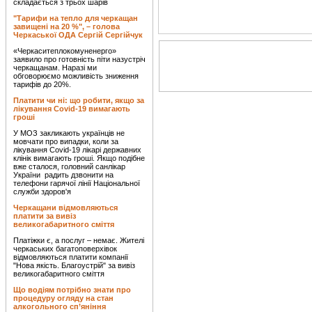
складається з трьох шарів
"Тарифи на тепло для черкащан
завищені на 20 %", – голова
Черкаської ОДА Сергій Сергійчук
«Черкаситеплокомуненерго»
заявило про готовність піти назустріч
черкащанам. Наразі ми
обговорюємо можливість зниження
тарифів до 20%.
Платити чи ні: що робити, якщо за
лікування Covid-19 вимагають
гроші
У МОЗ закликають українців не
мовчати про випадки, коли за
лікування Covid-19 лікарі державних
клінік вимагають гроші. Якщо подібне
вже сталося, головний санлікар
України радить дзвонити на
телефони гарячої лінії Національної
служби здоров'я
Черкащани відмовляються
платити за вивіз
великогабаритного сміття
Платіжки є, а послуг – немає. Жителі
черкаських багатоповерхівок
відмовляються платити компанії
"Нова якість. Благоустрій" за вивіз
великогабаритного сміття
Що водіям потрібно знати про
процедуру огляду на стан
алкогольного сп’яніння