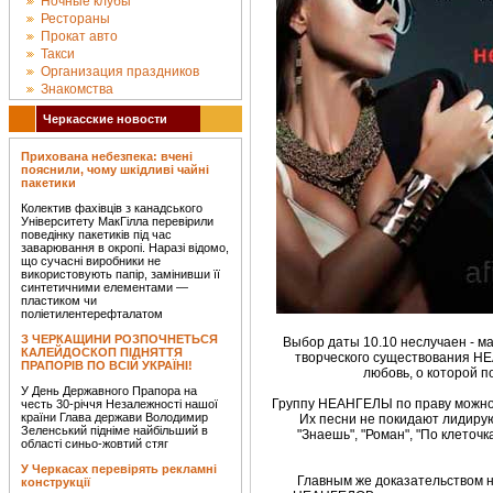
Ночные клубы
Рестораны
Прокат авто
Такси
Организация праздников
Знакомства
Черкасские новости
Прихована небезпека: вчені
пояснили, чому шкідливі чайні
пакетики
Колектив фахівців з канадського
Університету МакГілла перевірили
поведінку пакетиків під час
заварювання в окропі. Наразі відомо,
що сучасні виробники не
використовують папір, замінивши її
синтетичними елементами —
пластиком чи
поліетилентерефталатом
З ЧЕРКАЩИНИ РОЗПОЧНЕТЬСЯ
Выбор даты 10.10 неслучаен - м
КАЛЕЙДОСКОП ПІДНЯТТЯ
творческого существования НЕ
ПРАПОРІВ ПО ВСІЙ УКРАЇНІ!
любовь, о которой п
У День Державного Прапора на
Группу НЕАНГЕЛЫ по праву можно 
честь 30-річчя Незалежності нашої
країни Глава держави Володимир
Их песни не покидают лидиру
Зеленський підніме найбільший в
"Знаешь", "Роман", "По клеточк
області синьо-жовтий стяг
У Черкасах перевірять рекламні
Главным же доказательством н
конструкції