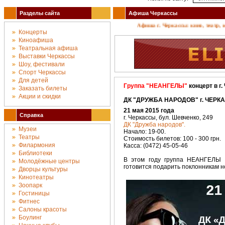
Разделы сайта
Афиша Черкассы
Афиша г. Черкассы: кино, театр, кон
Концерты
Киноафиша
Театральная афиша
Выставки Черкассы
Шоу, фестивали
Спорт Черкассы
Для детей
Группа "НЕАНГЕЛЫ"
концерт в г
Заказать билеты
Акции и скидки
ДК "ДРУЖБА НАРОДОВ" г. ЧЕРКА
21 мая 2015 года
Справка
г. Черкассы, бул. Шевченко, 249
ДК "Дружба народов".
Музеи
Начало: 19-00.
Театры
Стоимость билетов: 100 - 300 грн.
Филармония
Касса: (0472) 45-05-46
Библиотеки
В этом году группа НЕАНГЕЛЫ о
Молодёжные центры
готовится подарить поклонникам 
Дворцы культуры
Кинотеатры
Зоопарк
Гостиницы
Фитнес
Салоны красоты
Боулинг