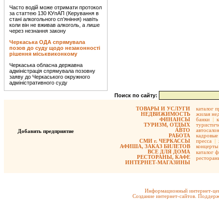
Часто водій може отримати протокол
за статтею 130 КУпАП (Керування в
стані алкогольного сп’яніння) навіть
коли він не вживав алкоголь, а лише
через незнання закону
Черкаська ОДА спрямувала
позов до суду щодо незаконності
рішення міськвиконкому
Черкаська обласна державна
адміністрація спрямувала позовну
заяву до Черкаського окружного
адміністративного суду
Поиск по сайту:
ТОВАРЫ И УСЛУГИ
каталог 
НЕДВИЖИМОСТЬ
жилая не
ФИНАНСЫ
банки
|
ТУРИЗМ, ОТДЫХ
туристиче
АВТО
автосало
Добавить предприятие
РАБОТА
кадровые 
СМИ г. ЧЕРКАССЫ
пресса
|
АФИША, ЗАКАЗ БИЛЕТОВ
концерты
ВСЕ ДЛЯ ДОМА
каталог 
РЕСТОРАНЫ, КАФЕ
ресторан
ИНТЕРНЕТ-МАГАЗИНЫ
Информационный интернет-цен
Создание интернет-сайтов. Поддерж