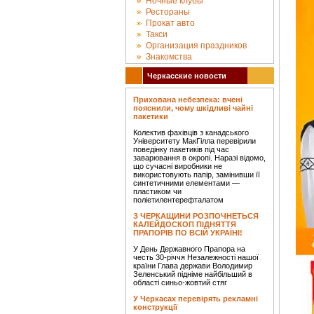
Ночные клубы
Рестораны
Прокат авто
Такси
Организация праздников
Знакомства
Черкасские новости
Прихована небезпека: вчені
пояснили, чому шкідливі чайні
пакетики
Колектив фахівців з канадського
Університету МакГілла перевірили
поведінку пакетиків під час
заварювання в окропі. Наразі відомо,
що сучасні виробники не
використовують папір, замінивши її
синтетичними елементами —
пластиком чи
поліетилентерефталатом
З ЧЕРКАЩИНИ РОЗПОЧНЕТЬСЯ
КАЛЕЙДОСКОП ПІДНЯТТЯ
ПРАПОРІВ ПО ВСІЙ УКРАЇНІ!
У День Державного Прапора на
честь 30-річчя Незалежності нашої
країни Глава держави Володимир
Зеленський підніме найбільший в
області синьо-жовтий стяг
У Черкасах перевірять рекламні
конструкції