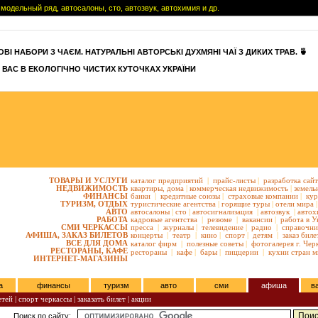
модельный ряд, автосалоны, сто, автозвук, автохимия и др.
ВІ НАБОРИ З ЧАЄМ. НАТУРАЛЬНІ АВТОРСЬКІ ДУХМЯНІ ЧАЇ З ДИКИХ ТРАВ. 🍵
 ВАС В ЕКОЛОГІЧНО ЧИСТИХ КУТОЧКАХ УКРАЇНИ
ТОВАРЫ И УСЛУГИ
каталог предприятий
|
прайс-листы
|
разработка сай
НЕДВИЖИМОСТЬ
квартиры,
дома
|
коммерческая недвижимость
|
земель
ФИНАНСЫ
банки
|
кредитные союзы
|
страховые компании
|
кур
ТУРИЗМ, ОТДЫХ
туристические агентства
|
горящие туры
|
отели мира
|
АВТО
автосалоны
|
сто
|
автосигнализация
|
автозвук
|
автох
РАБОТА
кадровые агентства
|
резюме
|
вакансии
|
работа в У
СМИ ЧЕРКАССЫ
пресса
|
журналы
|
телевидение
|
радио
|
справочни
АФИША, ЗАКАЗ БИЛЕТОВ
концерты
|
театр
|
кино
|
спорт
|
детям
|
заказ биле
ВСЕ ДЛЯ ДОМА
каталог фирм
|
полезные советы
|
фотогалерея г. Чер
РЕСТОРАНЫ, КАФЕ
рестораны
|
кафе
|
бары
|
пиццерии
|
кухни стран м
ИНТЕРНЕТ-МАГАЗИНЫ
а
финансы
туризм
авто
сми
афиша
в
етей
|
спорт черкассы
|
заказать билет
|
акции
Поиск по сайту: