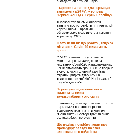
складається з трьох шарів
"Тарифи на тепло для черкащан
завищені на 20 %", – голова
Черкаської ОДА Сергій Сергійчук
«Черкаситеплокомуненерго»
заявило про готовність піти назустріч
черкащанам. Наразі ми
обговорюємо можливість зниження
тарифів до 20%.
Платити чи ні: що робити, якщо за
лікування Covid-19 вимагають
гроші
У МОЗ закликають українців не
мовчати про випадки, коли за
лікування Covid-19 лікарі державних
клінік вимагають гроші. Якщо подібне
вже сталося, головний санлікар
України радить дзвонити на
телефони гарячої лінії Національної
служби здоров'я
Черкащани відмовляються
платити за вивіз
великогабаритного сміття
Платіжки є, а послуг – немає. Жителі
черкаських багатоповерхівок
відмовляються платити компанії
"Нова якість. Благоустрій" за вивіз
великогабаритного сміття
Що водіям потрібно знати про
процедуру огляду на стан
алкогольного сп’яніння