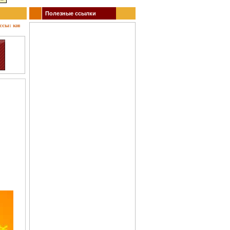
Полезные ссылки
 кино, театр, концерты, спектакли, гастроли, выставки, акции, музеи, спорт. Заказ бил