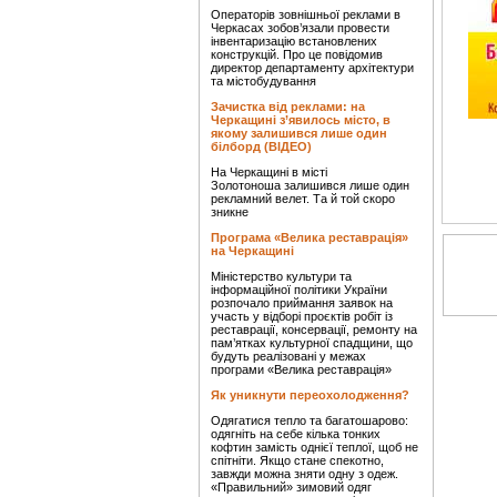
Операторів зовнішньої реклами в
Черкасах зобов’язали провести
інвентаризацію встановлених
конструкцій. Про це повідомив
директор департаменту архітектури
та містобудування
Зачистка від реклами: на
Черкащині з’явилось місто, в
якому залишився лише один
білборд (ВІДЕО)
На Черкащині в місті
Золотоноша залишився лише один
рекламний велет. Та й той скоро
зникне
Програма «Велика реставрація»
на Черкащині
Міністерство культури та
інформаційної політики України
розпочало приймання заявок на
участь у відборі проєктів робіт із
реставрації, консервації, ремонту на
пам’ятках культурної спадщини, що
будуть реалізовані у межах
програми «Велика реставрація»
Як уникнути переохолодження?
Одягатися тепло та багатошарово:
одягніть на себе кілька тонких
кофтин замість однієї теплої, щоб не
спітніти. Якщо стане спекотно,
завжди можна зняти одну з одеж.
«Правильний» зимовий одяг