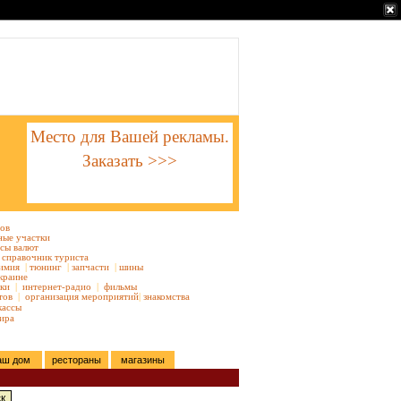
Место для Вашей рекламы.
Заказать >>>
тов
ные участки
сы валют
справочник туриста
имия
|
тюнинг
|
запчасти
|
шины
краине
ки
|
интернет-радио
|
фильмы
тов
|
организация мероприятий
|
знакомства
кассы
ира
аш дом
рестораны
магазины