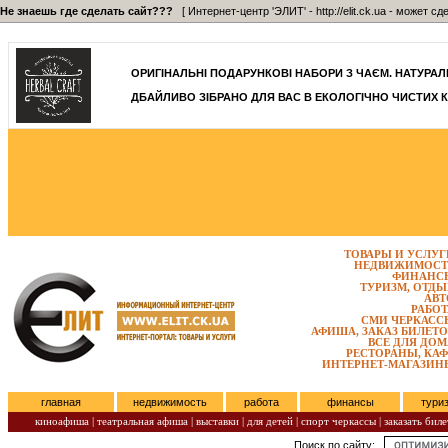
Не знаешь где сделать сайт???
[ Интернет-центр 'ЭЛИТ' - http://elit.ck.ua - может 
]
ОРИГІНАЛЬНІ ПОДАРУНКОВІ НАБОРИ З ЧАЄМ. НАТУРАЛЬН
ДБАЙЛИВО ЗІБРАНО ДЛЯ ВАС В ЕКОЛОГІЧНО ЧИСТИХ К
ТОВАРЫ И УСЛУГ
НЕДВИЖИМОСТ
ФИНАНС
ТУРИЗМ, ОТДЫ
АВТ
РАБОТ
СМИ ЧЕРКАСС
АФИША, ЗАКАЗ БИЛЕТО
ВСЕ ДЛЯ ДОМ
РЕСТОРАНЫ, КАФ
ИНТЕРНЕТ-МАГАЗИН
главная
недвижимость
работа
финансы
тури
киноафиша
|
театральная афиша
|
выставки
|
для детей
|
спорт черкассы
|
заказать биле
Поиск по сайту:
Пятница, Август 07, 2026.