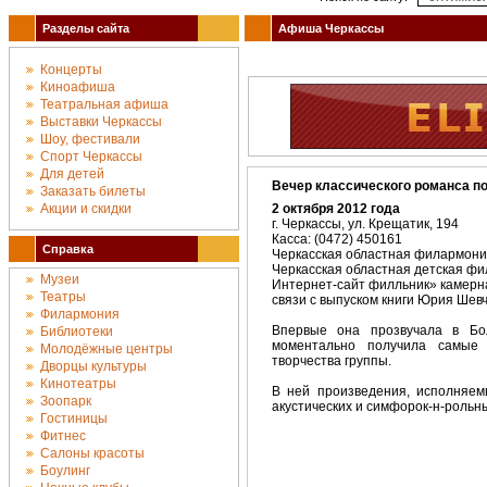
Разделы сайта
Афиша Черкассы
Концерты
Киноафиша
Театральная афиша
Выставки Черкассы
Шоу, фестивали
Спорт Черкассы
Для детей
Вечер классического романса п
Заказать билеты
Акции и скидки
2 октября 2012 года
г. Черкассы, ул. Крещатик, 194
Касса: (0472) 450161
Справка
Черкасская областная филармони
Черкасская областная детская ф
Музеи
Интернет-сайт филльник» камерна
Театры
связи с выпуском книги Юрия Шевч
Филармония
Впервые она прозвучала в Бо
Библиотеки
моментально получила самые 
Молодёжные центры
творчества группы.
Дворцы культуры
Кинотеатры
В ней произведения, исполняем
Зоопарк
акустических и симфорок-н-рольн
Гостиницы
Фитнес
Салоны красоты
Боулинг