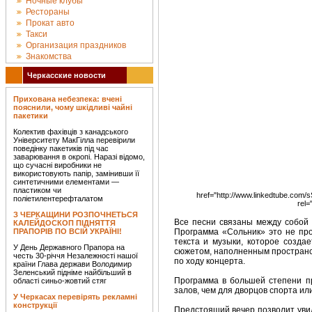
Ночные клубы
Рестораны
Прокат авто
Такси
Организация праздников
Знакомства
Черкасские новости
Прихована небезпека: вчені
пояснили, чому шкідливі чайні
пакетики
Колектив фахівців з канадського
Університету МакГілла перевірили
поведінку пакетиків під час
заварювання в окропі. Наразі відомо,
що сучасні виробники не
використовують папір, замінивши її
синтетичними елементами —
пластиком чи
href="http://www.linkedtube.co
поліетилентерефталатом
rel=
З ЧЕРКАЩИНИ РОЗПОЧНЕТЬСЯ
Все песни связаны между собой 
КАЛЕЙДОСКОП ПІДНЯТТЯ
ПРАПОРІВ ПО ВСІЙ УКРАЇНІ!
Программа «Сольник» это не про
текста и музыки, которое созда
У День Державного Прапора на
сюжетом, наполненным пространс
честь 30-річчя Незалежності нашої
по ходу концерта.
країни Глава держави Володимир
Зеленський підніме найбільший в
Программа в большей степени п
області синьо-жовтий стяг
залов, чем для дворцов спорта ил
У Черкасах перевірять рекламні
конструкції
Предстоящий вечер позволит увид