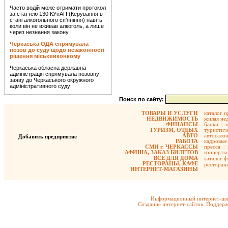
Часто водій може отримати протокол
за статтею 130 КУпАП (Керування в
стані алкогольного сп’яніння) навіть
коли він не вживав алкоголь, а лише
через незнання закону
Черкаська ОДА спрямувала
позов до суду щодо незаконності
рішення міськвиконкому
Черкаська обласна державна
адміністрація спрямувала позовну
заяву до Черкаського окружного
адміністративного суду
Поиск по сайту:
ТОВАРЫ И УСЛУГИ
каталог 
НЕДВИЖИМОСТЬ
жилая не
ФИНАНСЫ
банки
|
ТУРИЗМ, ОТДЫХ
туристиче
АВТО
автосало
Добавить предприятие
РАБОТА
кадровые 
СМИ г. ЧЕРКАССЫ
пресса
|
АФИША, ЗАКАЗ БИЛЕТОВ
концерты
ВСЕ ДЛЯ ДОМА
каталог 
РЕСТОРАНЫ, КАФЕ
ресторан
ИНТЕРНЕТ-МАГАЗИНЫ
Информационный интернет-цен
Создание интернет-сайтов. Поддерж