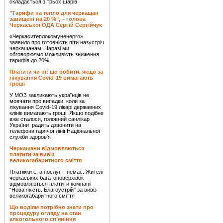
складається з трьох шарів
"Тарифи на тепло для черкащан
завищені на 20 %", – голова
Черкаської ОДА Сергій Сергійчук
«Черкаситеплокомуненерго»
заявило про готовність піти назустріч
черкащанам. Наразі ми
обговорюємо можливість зниження
тарифів до 20%.
Платити чи ні: що робити, якщо за
лікування Covid-19 вимагають
гроші
У МОЗ закликають українців не
мовчати про випадки, коли за
лікування Covid-19 лікарі державних
клінік вимагають гроші. Якщо подібне
вже сталося, головний санлікар
України радить дзвонити на
телефони гарячої лінії Національної
служби здоров'я
Черкащани відмовляються
платити за вивіз
великогабаритного сміття
Платіжки є, а послуг – немає. Жителі
черкаських багатоповерхівок
відмовляються платити компанії
"Нова якість. Благоустрій" за вивіз
великогабаритного сміття
Що водіям потрібно знати про
процедуру огляду на стан
алкогольного сп’яніння