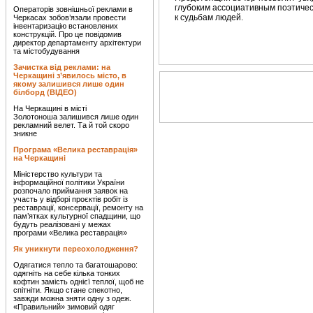
глубоким ассоциативным поэтичес
Операторів зовнішньої реклами в
к судьбам людей.
Черкасах зобов’язали провести
інвентаризацію встановлених
конструкцій. Про це повідомив
директор департаменту архітектури
та містобудування
Зачистка від реклами: на
Черкащині з’явилось місто, в
якому залишився лише один
білборд (ВІДЕО)
На Черкащині в місті
Золотоноша залишився лише один
рекламний велет. Та й той скоро
зникне
Програма «Велика реставрація»
на Черкащині
Міністерство культури та
інформаційної політики України
розпочало приймання заявок на
участь у відборі проєктів робіт із
реставрації, консервації, ремонту на
пам’ятках культурної спадщини, що
будуть реалізовані у межах
програми «Велика реставрація»
Як уникнути переохолодження?
Одягатися тепло та багатошарово:
одягніть на себе кілька тонких
кофтин замість однієї теплої, щоб не
спітніти. Якщо стане спекотно,
завжди можна зняти одну з одеж.
«Правильний» зимовий одяг