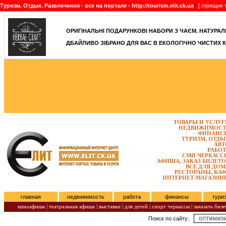
Туризм. Отдых. Развлечения - все на портале - http://tourism.elit.ck.ua
[ горящие т
ОРИГІНАЛЬНІ ПОДАРУНКОВІ НАБОРИ З ЧАЄМ. НАТУРАЛЬН
ДБАЙЛИВО ЗІБРАНО ДЛЯ ВАС В ЕКОЛОГІЧНО ЧИСТИХ К
ТОВАРЫ И УСЛУГ
НЕДВИЖИМОСТ
ФИНАНС
ТУРИЗМ, ОТДЫ
АВТ
РАБОТ
СМИ ЧЕРКАСС
АФИША, ЗАКАЗ БИЛЕТО
ВСЕ ДЛЯ ДОМ
РЕСТОРАНЫ, КАФ
ИНТЕРНЕТ-МАГАЗИН
главная
недвижимость
работа
финансы
тури
киноафиша
|
театральная афиша
|
выставки
|
для детей
|
спорт черкассы
|
заказать биле
Поиск по сайту:
Четверг, Август 06, 2026.