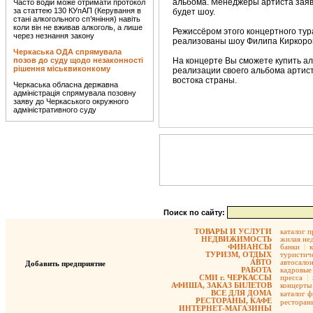
альбома. Менеджеры артиста заявил
Часто водій може отримати протокол
за статтею 130 КУпАП (Керування в
будет шоу.
стані алкогольного сп’яніння) навіть
коли він не вживав алкоголь, а лише
Режиссёром этого концертного тур
через незнання закону
реализованы шоу Филипа Киркоров
Черкаська ОДА спрямувала
позов до суду щодо незаконності
На концерте Вы сможете купить а
рішення міськвиконкому
реализации своего альбома артис
востока страны.
Черкаська обласна державна
адміністрація спрямувала позовну
заяву до Черкаського окружного
адміністративного суду
Поиск по сайту:
ТОВАРЫ И УСЛУГИ
каталог 
НЕДВИЖИМОСТЬ
жилая не
ФИНАНСЫ
банки
|
ТУРИЗМ, ОТДЫХ
туристиче
АВТО
автосало
Добавить предприятие
РАБОТА
кадровые 
СМИ г. ЧЕРКАССЫ
пресса
|
АФИША, ЗАКАЗ БИЛЕТОВ
концерты
ВСЕ ДЛЯ ДОМА
каталог 
РЕСТОРАНЫ, КАФЕ
ресторан
ИНТЕРНЕТ-МАГАЗИНЫ