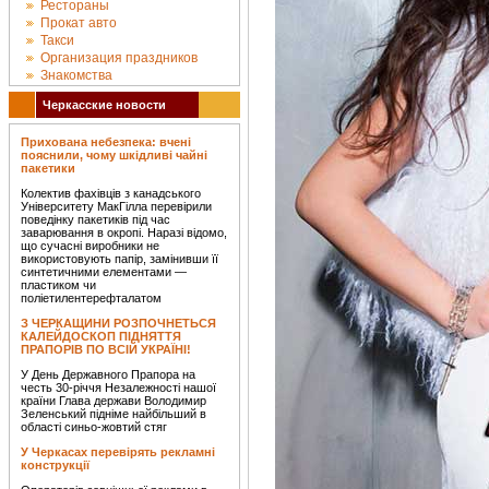
Рестораны
Прокат авто
Такси
Организация праздников
Знакомства
Черкасские новости
Прихована небезпека: вчені
пояснили, чому шкідливі чайні
пакетики
Колектив фахівців з канадського
Університету МакГілла перевірили
поведінку пакетиків під час
заварювання в окропі. Наразі відомо,
що сучасні виробники не
використовують папір, замінивши її
синтетичними елементами —
пластиком чи
поліетилентерефталатом
З ЧЕРКАЩИНИ РОЗПОЧНЕТЬСЯ
КАЛЕЙДОСКОП ПІДНЯТТЯ
ПРАПОРІВ ПО ВСІЙ УКРАЇНІ!
У День Державного Прапора на
честь 30-річчя Незалежності нашої
країни Глава держави Володимир
Зеленський підніме найбільший в
області синьо-жовтий стяг
У Черкасах перевірять рекламні
конструкції