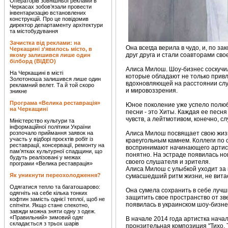
Операторів зовнішньої реклами в
Черкасах зобов’язали провести
інвентаризацію встановлених
конструкцій. Про це повідомив
директор департаменту архітектури
та містобудування
Зачистка від реклами: на
Она всегда верила в чудо, и, по з
Черкащині з’явилось місто, в
друг друга и стали соавторами сво
якому залишився лише один
білборд (ВІДЕО)
Алиса Милош. Шоу-бизнес соскучи
На Черкащині в місті
которые обладают не только прив
Золотоноша залишився лише один
вдохновляющей на расстоянии слу
рекламний велет. Та й той скоро
и мировоззрения.
зникне
Програма «Велика реставрація»
Юное поколение уже успело полюби
на Черкащині
песни - это Хиты. Каждая ее песня
чувств, а лейтмотивом, конечно, с
Міністерство культури та
інформаційної політики України
розпочало приймання заявок на
Алиса Милош посвящает свою жизн
участь у відборі проєктів робіт із
краеугольным камнем. Коллеги по 
реставрації, консервації, ремонту на
воспринимают начинающего артиста
пам’ятках культурної спадщини, що
понятно. На эстраде появилась но
будуть реалізовані у межах
своего слушателя и зрителя.
програми «Велика реставрація»
Алиса Милош с улыбкой уходит за 
Як уникнути переохолодження?
сумасшедший ритм жизни, не витает
Одягатися тепло та багатошарово:
Она сумела сохранить в себе лучш
одягніть на себе кілька тонких
защитить свое пространство от зв
кофтин замість однієї теплої, щоб не
появилась в украинском шоу-бизнес
спітніти. Якщо стане спекотно,
завжди можна зняти одну з одеж.
«Правильний» зимовий одяг
В начале 2014 года артистка нача
складається з трьох шарів
пронзительная композиция "Тихо, Т