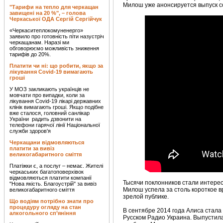
Милош уже анонсируется выпуск с
"Тарифи на тепло для черкащан
завищені на 20 %", – голова
Черкаської ОДА Сергій Сергійчук
«Черкаситеплокомуненерго»
заявило про готовність піти назустріч
черкащанам. Наразі ми
обговорюємо можливість зниження
тарифів до 20%.
Платити чи ні: що робити, якщо за
лікування Covid-19 вимагають
гроші
У МОЗ закликають українців не
мовчати про випадки, коли за
лікування Covid-19 лікарі державних
клінік вимагають гроші. Якщо подібне
вже сталося, головний санлікар
України радить дзвонити на
телефони гарячої лінії Національної
служби здоров'я
Черкащани відмовляються
платити за вивіз
великогабаритного сміття
Платіжки є, а послуг – немає. Жителі
черкаських багатоповерхівок
відмовляються платити компанії
Тысячи поклонников стали интерес
"Нова якість. Благоустрій" за вивіз
Милош успела за столь короткое в
великогабаритного сміття
зрелой публике.
Що водіям потрібно знати про
процедуру огляду на стан
В сентябре 2014 года Алиса стала
алкогольного сп’яніння
Русском Радио Украина. Выпустила