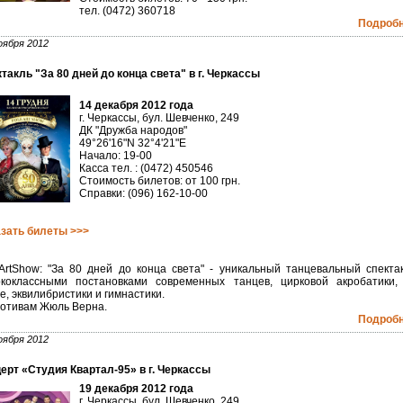
тел. (0472) 360718
Подробне
оября 2012
такль "За 80 дней до конца света" в г. Черкассы
14 декабря 2012 года
г. Черкассы, бул. Шевченко, 249
ДК "Дружба народов"
49°26'16"N 32°4'21"E
Начало: 19-00
Касса тел. : (0472) 450546
Стоимость билетов: от 100 грн.
Справки: (096) 162-10-00
зать билеты >>>
ArtShow: "За 80 дней до конца света" - уникальный танцевальный спекта
коклассными постановками современных танцев, цирковой акробатики,
e, эквилибристики и гимнастики.
отивам Жюль Верна.
Подробне
оября 2012
ерт «Студия Квартал-95» в г. Черкассы
19 декабря 2012 года
г. Черкассы, бул. Шевченко, 249