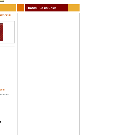
Полезные ссылки
сы: кино, театр, концерты, спектакли, гастроли, выставки, акции, музеи, спорт. Заказ 
е ...
о