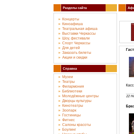
Разделы сайта
Афи
Концерты
Киноафиша
Театральная афиша
Выставки Черкассы
Шоу, фестивали
Спорт Черкассы
Для детей
Гаст
Заказать билеты
Акции и скидки
Справка
Музеи
Театры
Касс
Филармония
Библиотеки
Молодёжные центры
22 Н
Дворцы культуры
Кинотеатры
Браз
Зоопарк
Гостиницы
Фитнес
Салоны красоты
Боулинг