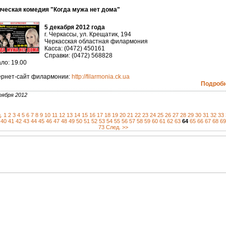
ческая комедия "Когда мужа нет дома"
5 декабря 2012 года
г. Черкассы, ул. Крещатик, 194
Черкасская областная филармония
Касса: (0472) 450161
Справки: (0472) 568828
ло: 19.00
рнет-сайт филармонии:
http://filarmonia.ck.ua
Подробне
оября 2012
.
1
2
3
4
5
6
7
8
9
10
11
12
13
14
15
16
17
18
19
20
21
22
23
24
25
26
27
28
29
30
31
32
33
40
41
42
43
44
45
46
47
48
49
50
51
52
53
54
55
56
57
58
59
60
61
62
63
64
65
66
67
68
69
73
След. >>