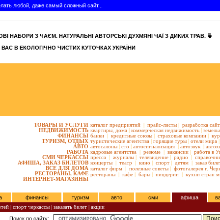
сделать любой, даже самый сложный сайт...
ВІ НАБОРИ З ЧАЄМ. НАТУРАЛЬНІ АВТОРСЬКІ ДУХМЯНІ ЧАЇ З ДИКИХ ТРАВ. 🍵
 ВАС В ЕКОЛОГІЧНО ЧИСТИХ КУТОЧКАХ УКРАЇНИ
ТОВАРЫ И УСЛУГИ
каталог предприятий
|
прайс-листы
|
разработка сай
НЕДВИЖИМОСТЬ
квартиры,
дома
|
коммерческая недвижимость
|
земель
ФИНАНСЫ
банки
|
кредитные союзы
|
страховые компании
|
кур
ТУРИЗМ, ОТДЫХ
туристические агентства
|
горящие туры
|
отели мира
|
АВТО
автосалоны
|
сто
|
автосигнализация
|
автозвук
|
автох
РАБОТА
кадровые агентства
|
резюме
|
вакансии
|
работа в У
СМИ ЧЕРКАССЫ
пресса
|
журналы
|
телевидение
|
радио
|
справочни
АФИША, ЗАКАЗ БИЛЕТОВ
концерты
|
театр
|
кино
|
спорт
|
детям
|
заказ биле
ВСЕ ДЛЯ ДОМА
каталог фирм
|
полезные советы
|
фотогалерея г. Чер
РЕСТОРАНЫ, КАФЕ
рестораны
|
кафе
|
бары
|
пиццерии
|
кухни стран м
ИНТЕРНЕТ-МАГАЗИНЫ
а
финансы
туризм
авто
сми
афиша
в
етей
|
спорт черкассы
|
заказать билет
|
акции
Поиск по сайту: