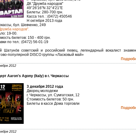
ДК "Дружба народов"
49°26'16"N 32°4'21"E
Билеты: 280-700 грн.
Касса тел. : (0472) 450546
Н октября 2013 года
еркассы, бул. Шевченко, 249
Дружба народов".
ло: 19-00.
мость билетов: 150 - 400 грн.
вки по тел.: (0472) 56-01-19
й Шатуно́в советский и российский певец, легендарный вокалист знаме
тово-популярной DISCO группы «Ласковый май»
Подробне
оября 2012
ерт Aaron's Agony (Italy) в г. Черкассы
3 декабря 2012 года
Дворец молодежи
г. Черкассы, ул. Сумгатская, 12
Стоимость билетов: 50 грн.
Билеты в кассе Дома торговли
Подробне
оября 2012