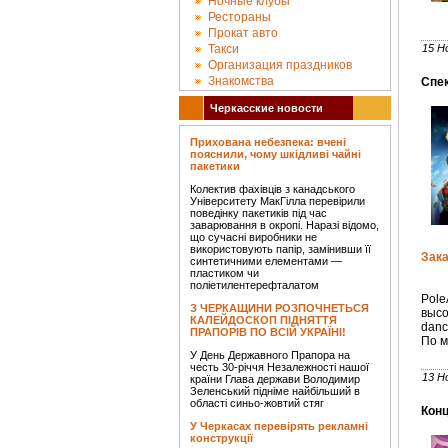
Ночные клубы
Рестораны
Прокат авто
Такси
15 Н
Организация праздников
Знакомства
Спек
Черкасские новости
Прихована небезпека: вчені
пояснили, чому шкідливі чайні
пакетики
Колектив фахівців з канадського
Університету МакГілла перевірили
поведінку пакетиків під час
заварювання в окропі. Наразі відомо,
що сучасні виробники не
використовують папір, замінивши її
Зака
синтетичними елементами —
пластиком чи
поліетилентерефталатом
Pole
З ЧЕРКАЩИНИ РОЗПОЧНЕТЬСЯ
высо
КАЛЕЙДОСКОП ПІДНЯТТЯ
danc
ПРАПОРІВ ПО ВСІЙ УКРАЇНІ!
По м
У День Державного Прапора на
честь 30-річчя Незалежності нашої
13 Н
країни Глава держави Володимир
Зеленський підніме найбільший в
області синьо-жовтий стяг
Конц
У Черкасах перевірять рекламні
конструкції