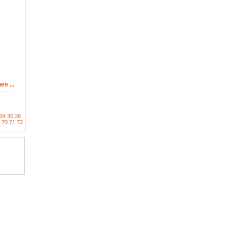
е ...
34
35
36
70
71
72