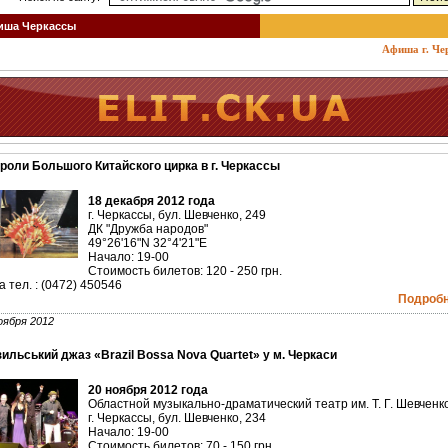
ша Черкассы
Афиша г. Черкас
роли Большого Китайского цирка в г. Черкассы
18 декабря 2012 года
г. Черкассы, бул. Шевченко, 249
ДК "Дружба народов"
49°26'16"N 32°4'21"E
Начало: 19-00
Стоимость билетов: 120 - 250 грн.
а тел. : (0472) 450546
Подробне
оября 2012
ильський джаз «Brazil Bossa Nova Quartet» у м. Черкаси
20 ноября 2012 года
Областной музыкально-драматический театр им. Т. Г. Шевченк
г. Черкассы, бул. Шевченко, 234
Начало: 19-00
Стоимость билетов: 70 - 150 грн.