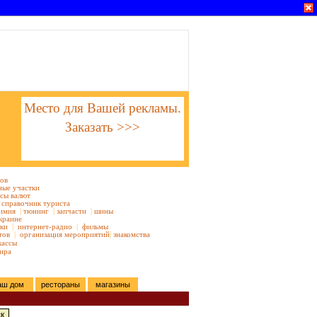
Место для Вашей рекламы.
Заказать >>>
тов
ные участки
сы валют
справочник туриста
имия
|
тюнинг
|
запчасти
|
шины
краине
ки
|
интернет-радио
|
фильмы
тов
|
организация мероприятий
|
знакомства
кассы
ира
аш дом
рестораны
магазины