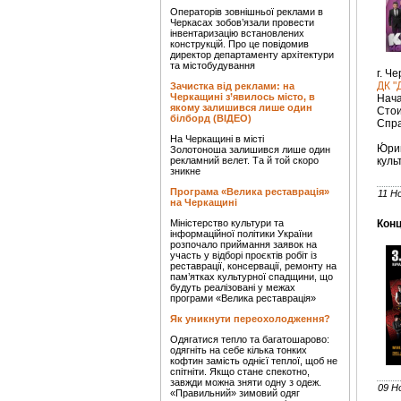
Операторів зовнішньої реклами в
Черкасах зобов’язали провести
інвентаризацію встановлених
конструкцій. Про це повідомив
директор департаменту архітектури
та містобудування
г. Ч
ДК "
Зачистка від реклами: на
Черкащині з’явилось місто, в
Нача
якому залишився лише один
Стои
білборд (ВІДЕО)
Спра
На Черкащині в місті
Ю́ри
Золотоноша залишився лише один
рекламний велет. Та й той скоро
куль
зникне
Програма «Велика реставрація»
11 Н
на Черкащині
Міністерство культури та
Конц
інформаційної політики України
розпочало приймання заявок на
участь у відборі проєктів робіт із
реставрації, консервації, ремонту на
пам’ятках культурної спадщини, що
будуть реалізовані у межах
програми «Велика реставрація»
Як уникнути переохолодження?
Одягатися тепло та багатошарово:
одягніть на себе кілька тонких
кофтин замість однієї теплої, щоб не
спітніти. Якщо стане спекотно,
завжди можна зняти одну з одеж.
09 Н
«Правильний» зимовий одяг