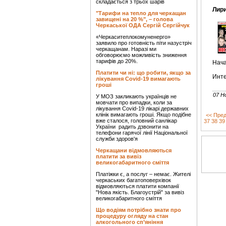
складається з трьох шарів
Лири
"Тарифи на тепло для черкащан
завищені на 20 %", – голова
Черкаської ОДА Сергій Сергійчук
«Черкаситеплокомуненерго»
заявило про готовність піти назустріч
черкащанам. Наразі ми
обговорюємо можливість зниження
тарифів до 20%.
Нача
Платити чи ні: що робити, якщо за
Инте
лікування Covid-19 вимагають
гроші
07 Н
У МОЗ закликають українців не
мовчати про випадки, коли за
лікування Covid-19 лікарі державних
клінік вимагають гроші. Якщо подібне
<< Пред
вже сталося, головний санлікар
37
38
39
України радить дзвонити на
телефони гарячої лінії Національної
служби здоров'я
Черкащани відмовляються
платити за вивіз
великогабаритного сміття
Платіжки є, а послуг – немає. Жителі
черкаських багатоповерхівок
відмовляються платити компанії
"Нова якість. Благоустрій" за вивіз
великогабаритного сміття
Що водіям потрібно знати про
процедуру огляду на стан
алкогольного сп’яніння