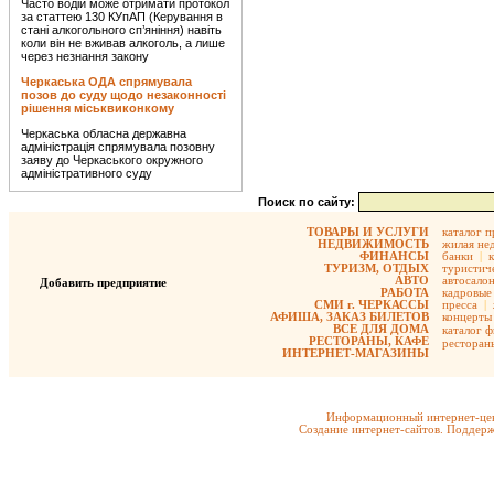
Часто водій може отримати протокол
за статтею 130 КУпАП (Керування в
стані алкогольного сп’яніння) навіть
коли він не вживав алкоголь, а лише
через незнання закону
Черкаська ОДА спрямувала
позов до суду щодо незаконності
рішення міськвиконкому
Черкаська обласна державна
адміністрація спрямувала позовну
заяву до Черкаського окружного
адміністративного суду
Поиск по сайту:
ТОВАРЫ И УСЛУГИ
каталог 
НЕДВИЖИМОСТЬ
жилая не
ФИНАНСЫ
банки
|
ТУРИЗМ, ОТДЫХ
туристиче
АВТО
автосало
Добавить предприятие
РАБОТА
кадровые 
СМИ г. ЧЕРКАССЫ
пресса
|
АФИША, ЗАКАЗ БИЛЕТОВ
концерты
ВСЕ ДЛЯ ДОМА
каталог 
РЕСТОРАНЫ, КАФЕ
ресторан
ИНТЕРНЕТ-МАГАЗИНЫ
Информационный интернет-цен
Создание интернет-сайтов. Поддерж