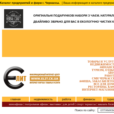
Каталог предприятий и фирм г. Черкассы.
[ Ваша информация в каталоге предприятий
ОРИГІНАЛЬНІ ПОДАРУНКОВІ НАБОРИ З ЧАЄМ. НАТУРАЛЬН
ДБАЙЛИВО ЗІБРАНО ДЛЯ ВАС В ЕКОЛОГІЧНО ЧИСТИХ К
ТОВАРЫ И УСЛУГ
НЕДВИЖИМОСТ
ФИНАНС
ТУРИЗМ, ОТДЫ
АВТ
РАБОТ
СМИ ЧЕРКАСС
АФИША, ЗАКАЗ БИЛЕТО
ВСЕ ДЛЯ ДОМ
РЕСТОРАНЫ, КАФ
ИНТЕРНЕТ-МАГАЗИН
главная
недвижимость
работа
финансы
тури
киноафиша
|
театральная афиша
|
выставки
|
для детей
|
спорт черкассы
|
заказать биле
Поиск по сайту:
Субота, Август 08, 2026.