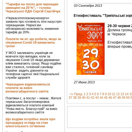
"Тарифи на тепло для черкащан
03 Сентября 2013
завищені на 20 %", – голова
Черкаської ОДА Сергій Сергійчук
Етнофестиваль "Трипільські зорі
«Черкаситеплокомуненерго»
заявило про готовність піти назустріч
черкащанам. Наразі ми
29-30 червня 
обговорюємо можливість зниження
Долина троян
тарифів до 20%.
м. Черкаси
Платити чи ні: що робити, якщо за
Етнофестиваль
лікування Covid-19 вимагають
гроші
вперше провед
У МОЗ закликають українців не
мовчати про випадки, коли за
лікування Covid-19 лікарі державних
клінік вимагають гроші. Якщо подібне
вже сталося, головний санлікар
України радить дзвонити на
телефони гарячої лінії Національної
служби здоров'я
27 Июня 2013
Черкащани відмовляються
платити за вивіз
великогабаритного сміття
<< Пред.
1
2
3
4
5
6
7
8
9
10
11
12
13
14
1
37
38
39
40
41
42
43
44
45
46
47
48
49
50
Платіжки є, а послуг – немає. Жителі
черкаських багатоповерхівок
відмовляються платити компанії
"Нова якість. Благоустрій" за вивіз
великогабаритного сміття
Що водіям потрібно знати про
процедуру огляду на стан
алкогольного сп’яніння