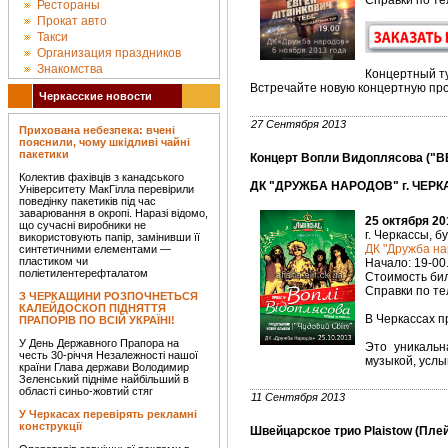
Справки по тел
Рестораны
Прокат авто
Такси
Организация праздников
Знакомства
Концертный ту
Встречайте новую концертную про
Черкасские новости
27 Сентября 2013
Прихована небезпека: вчені
пояснили, чому шкідливі чайні
пакетики
Концерт Вопли Видоплясова ("ВВ
Колектив фахівців з канадського
ДК "ДРУЖБА НАРОДОВ" г. ЧЕРК
Університету МакГілла перевірили
поведінку пакетиків під час
заварювання в окропі. Наразі відомо,
25 октября 20
що сучасні виробники не
г. Черкассы, б
використовують папір, замінивши її
ДК "Дружба на
синтетичними елементами —
пластиком чи
Начало: 19-00
поліетилентерефталатом
Стоимость биле
Справки по тел
З ЧЕРКАЩИНИ РОЗПОЧНЕТЬСЯ
КАЛЕЙДОСКОП ПІДНЯТТЯ
В Черкассах п
ПРАПОРІВ ПО ВСІЙ УКРАЇНІ!
У День Державного Прапора на
Это уникальн
честь 30-річчя Незалежності нашої
музыкой, усл
країни Глава держави Володимир
Зеленський підніме найбільший в
області синьо-жовтий стяг
11 Сентября 2013
У Черкасах перевірять рекламні
конструкції
Швейцарское трио Plaistow (Плей