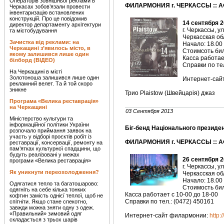
Операторів зовнішньої реклами в
ФИЛАРМОНИЯ г. ЧЕРКАССЫ :: А
Черкасах зобов’язали провести
інвентаризацію встановлених
конструкцій. Про це повідомив
14 сентября 2
директор департаменту архітектури
г. Черкассы, у
та містобудування
Черкасская о
Зачистка від реклами: на
Начало: 18.00
Черкащині з’явилось місто, в
Стоимсоть биле
якому залишився лише один
Касса работае
білборд (ВІДЕО)
Справки по тел
На Черкащині в місті
Золотоноша залишився лише один
Интернет-сай
рекламний велет. Та й той скоро
зникне
Трио Plaistow (Швейцарія) джаз
Програма «Велика реставрація»
на Черкащині
03 Сентября 2013
Міністерство культури та
інформаційної політики України
Біг-бенд Національного президен
розпочало приймання заявок на
участь у відборі проєктів робіт із
ФИЛАРМОНИЯ г. ЧЕРКАССЫ :: А
реставрації, консервації, ремонту на
пам’ятках культурної спадщини, що
будуть реалізовані у межах
26 сентября 2
програми «Велика реставрація»
г. Черкассы, у
Як уникнути переохолодження?
Черкасская о
Начало: 18.00
Одягатися тепло та багатошарово:
Стоимость биле
одягніть на себе кілька тонких
Касса работает с 10-00 до 18-00
кофтин замість однієї теплої, щоб не
Справки по тел.: (0472) 450161
спітніти. Якщо стане спекотно,
завжди можна зняти одну з одеж.
«Правильний» зимовий одяг
Интернет-сайт филармонии:
http:
складається з трьох шарів