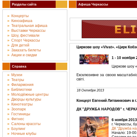
Разделы сайта
Афиша Черкассы
Концерты
Киноафиша
Театральная афиша
Выставки Черкассы
Шоу, фестивали
Спорт Черкассы
Для детей
Циркове шоу «Vivat». «Цирк Кобз
Заказать билеты
Акции и скидки
1 - 10 ноября 
Циркове шоу «
Справка
Музеи
Ексклюзивне за своєю масштабніс
світі.
Театры
Филармония
Библиотеки
18 Октября 2013
Молодёжные центры
Дворцы культуры
Концерт Евгений Литвинкович в г
Кинотеатры
Зоопарк
ДК "ДРУЖБА НАРОДОВ" г. ЧЕРК
Гостиницы
Фитнес
6 ноября 2013
Салоны красоты
г. Черкассы, б
ДК "Дружба на
Боулинг
Начало: 19-00
Ночные клубы