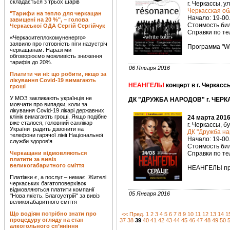
складається з трьох шарів
г. Черкассы, у
Черкасская о
"Тарифи на тепло для черкащан
Начало: 19-00
завищені на 20 %", – голова
Стоимость биле
Черкаської ОДА Сергій Сергійчук
Справки по тел
«Черкаситеплокомуненерго»
заявило про готовність піти назустріч
Программа "Whi
черкащанам. Наразі ми
обговорюємо можливість зниження
тарифів до 20%.
06 Января 2016
Платити чи ні: що робити, якщо за
лікування Covid-19 вимагають
НЕАНГЕЛЫ
концерт в г. Черкасс
гроші
У МОЗ закликають українців не
ДК "ДРУЖБА НАРОДОВ" г. ЧЕРК
мовчати про випадки, коли за
лікування Covid-19 лікарі державних
клінік вимагають гроші. Якщо подібне
24 марта 2016
вже сталося, головний санлікар
г. Черкассы, б
України радить дзвонити на
ДК "Дружба на
телефони гарячої лінії Національної
Начало: 19-00
служби здоров'я
Стоимость биле
Черкащани відмовляються
Справки по тел
платити за вивіз
великогабаритного сміття
НЕАНГЕЛЫ пре
Платіжки є, а послуг – немає. Жителі
черкаських багатоповерхівок
відмовляються платити компанії
05 Января 2016
"Нова якість. Благоустрій" за вивіз
великогабаритного сміття
Що водіям потрібно знати про
<< Пред.
1
2
3
4
5
6
7
8
9
10
11
12
13
14
1
процедуру огляду на стан
37
38
39
40
41
42
43
44
45
46
47
48
49
50
алкогольного сп’яніння