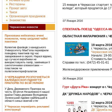
Ночные клубы
Рестораны
15 января в Черкассах стартует 
Прокат авто
коляда", который продлится до 17
Такси
Организация праздников
Знакомства
07 Января 2016
Черкасские новости
СПЕКТАКЛЬ ПОЕЗД "ОДЕССА-М
Прихована небезпека: вчені
ОБЛАСТНАЯ ФИЛАРМОНИЯ г. ЧЕ
пояснили, чому шкідливі чайні
пакетики
19 марта 2016
Колектив фахівців з канадського
г. Черкассы, у
Університету МакГілла перевірили
Черкасская о
поведінку пакетиків під час
Начало: 19-00
заварювання в окропі. Наразі відомо,
Стоимость биле
що сучасні виробники не
використовують папір, замінивши її
Справки по тел.: (0472) 45-01-61
синтетичними елементами —
пластиком чи
Железнодорожное приключение Р
поліетилентерефталатом
З ЧЕРКАЩИНИ РОЗПОЧНЕТЬСЯ
06 Января 2016
КАЛЕЙДОСКОП ПІДНЯТТЯ
ПРАПОРІВ ПО ВСІЙ УКРАЇНІ!
Гурт «Друга Ріка»
концерт в г. Ч
У День Державного Прапора на
честь 30-річчя Незалежності нашої
ДК "ДРУЖБА НАРОДОВ" г. ЧЕРК
країни Глава держави Володимир
Зеленський підніме найбільший в
області синьо-жовтий стяг
12 марта 2016
г. Черкассы, б
У Черкасах перевірять рекламні
конструкції
ДК "Дружба на