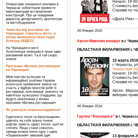
Начало: 19-00
Операторів зовнішньої реклами в
Стоимость биле
Черкасах зобов’язали провести
Справки по тел
інвентаризацію встановлених
конструкцій. Про це повідомив
«Друга Ріка» —
директор департаменту архітектури
та містобудування
Зачистка від реклами: на
06 Января 2016
Черкащині з’явилось місто, в
якому залишився лише один
білборд (ВІДЕО)
Арсен Мирзоян концерт
в г. Черк
На Черкащині в місті
ОБЛАСТНАЯ ФИЛАРМОНИЯ г. ЧЕ
Золотоноша залишився лише один
рекламний велет. Та й той скоро
зникне
10 марта 2016
г. Черкассы, у
Програма «Велика реставрація»
Черкасская о
на Черкащині
Начало: 19-00
Міністерство культури та
Стоимость биле
інформаційної політики України
Справки по тел
розпочало приймання заявок на
участь у відборі проєктів робіт із
Арсен Мирзоя
реставрації, консервації, ремонту на
виборює право 
пам’ятках культурної спадщини, що
будуть реалізовані у межах
програми «Велика реставрація»
06 Января 2016
Як уникнути переохолодження?
Группа "Resonance"
в г. Черкасс
Одягатися тепло та багатошарово:
одягніть на себе кілька тонких
кофтин замість однієї теплої, щоб не
ОБЛАСТНАЯ ФИЛАРМОНИЯ г. ЧЕ
спітніти. Якщо стане спекотно,
завжди можна зняти одну з одеж.
«Правильний» зимовий одяг
13 февраля 2