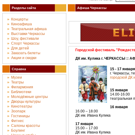
Разделы сайта
Афиша Черкассы
Концерты
Киноафиша
Театральная афиша
Выставки Черкассы
Шоу, фестивали
Спорт Черкассы
Для детей
Городской фестиваль "Рождест
Заказать билеты
Акции и скидки
ДК им. Кулика г. ЧЕРКАССЫ :: 
15 - 17 январ
Справка
г. Черкассы, 
Музеи
городской ДК 
Театры
Филармония
15 января
Библиотеки
14.00-16.00
Молодёжные центры
театральная 
Дворцы культуры
Кинотеатры
16 января
Зоопарк
16.00 – 18.00
ДК им. Ивана Кулика
Гостиницы
Фитнес
17 января
Салоны красоты
15.00 – 17.00
Боулинг
ДК им. Ивана Кулика