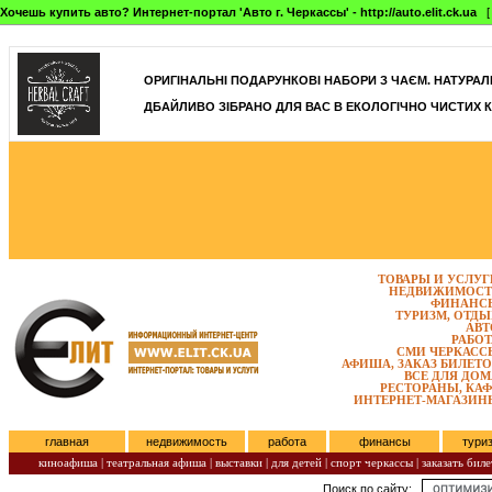
Хочешь купить авто? Интернет-портал 'Авто г. Черкассы' - http://auto.elit.ck.ua
[ 
]
ОРИГІНАЛЬНІ ПОДАРУНКОВІ НАБОРИ З ЧАЄМ. НАТУРАЛЬН
ДБАЙЛИВО ЗІБРАНО ДЛЯ ВАС В ЕКОЛОГІЧНО ЧИСТИХ К
ТОВАРЫ И УСЛУГ
НЕДВИЖИМОСТ
ФИНАНС
ТУРИЗМ, ОТДЫ
АВТ
РАБОТ
СМИ ЧЕРКАСС
АФИША, ЗАКАЗ БИЛЕТО
ВСЕ ДЛЯ ДОМ
РЕСТОРАНЫ, КАФ
ИНТЕРНЕТ-МАГАЗИН
главная
недвижимость
работа
финансы
тури
киноафиша
|
театральная афиша
|
выставки
|
для детей
|
спорт черкассы
|
заказать биле
Поиск по сайту:
Пятница, Август 07, 2026.