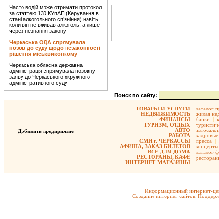
Часто водій може отримати протокол
за статтею 130 КУпАП (Керування в
стані алкогольного сп’яніння) навіть
коли він не вживав алкоголь, а лише
через незнання закону
Черкаська ОДА спрямувала
позов до суду щодо незаконності
рішення міськвиконкому
Черкаська обласна державна
адміністрація спрямувала позовну
заяву до Черкаського окружного
адміністративного суду
Поиск по сайту:
ТОВАРЫ И УСЛУГИ
каталог 
НЕДВИЖИМОСТЬ
жилая не
ФИНАНСЫ
банки
|
ТУРИЗМ, ОТДЫХ
туристиче
АВТО
автосало
Добавить предприятие
РАБОТА
кадровые 
СМИ г. ЧЕРКАССЫ
пресса
|
АФИША, ЗАКАЗ БИЛЕТОВ
концерты
ВСЕ ДЛЯ ДОМА
каталог 
РЕСТОРАНЫ, КАФЕ
ресторан
ИНТЕРНЕТ-МАГАЗИНЫ
Информационный интернет-цен
Создание интернет-сайтов. Поддерж