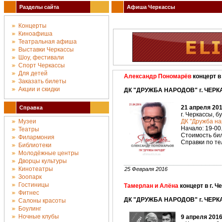
Разделы сайта
Афиша Черкассы
Концерты
Киноафиша
Театральная афиша
Выставки Черкассы
Шоу, фестивали
Спорт Черкассы
Для детей
Александр Пономарёв
концерт в
Заказать билеты
Акции и скидки
ДК "ДРУЖБА НАРОДОВ" г. ЧЕРК
21 апреля 201
Справка
г. Черкассы, б
Музеи
ДК "Дружба на
Начало: 19-00
Театры
Стоимость биле
Филармония
Справки по тел
Библиотеки
Молодёжные центры
Дворцы культуры
Кинотеатры
25 Февраля 2016
Зоопарк
Гостиницы
Тамерлан и Алёна
концерт в г. Ч
Фитнес
ДК "ДРУЖБА НАРОДОВ" г. ЧЕРК
Салоны красоты
Боулинг
Ночные клубы
9 апреля 2016