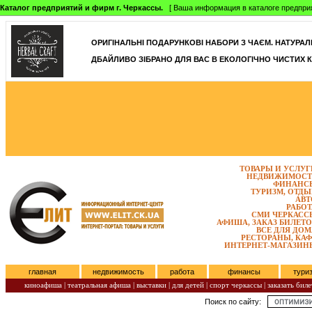
Каталог предприятий и фирм г. Черкассы.
[ Ваша информация в каталоге предприятий
ОРИГІНАЛЬНІ ПОДАРУНКОВІ НАБОРИ З ЧАЄМ. НАТУРАЛЬН
ДБАЙЛИВО ЗІБРАНО ДЛЯ ВАС В ЕКОЛОГІЧНО ЧИСТИХ К
ТОВАРЫ И УСЛУГ
НЕДВИЖИМОСТ
ФИНАНС
ТУРИЗМ, ОТДЫ
АВТ
РАБОТ
СМИ ЧЕРКАСС
АФИША, ЗАКАЗ БИЛЕТО
ВСЕ ДЛЯ ДОМ
РЕСТОРАНЫ, КАФ
ИНТЕРНЕТ-МАГАЗИН
главная
недвижимость
работа
финансы
тури
киноафиша
|
театральная афиша
|
выставки
|
для детей
|
спорт черкассы
|
заказать биле
Поиск по сайту:
Воскресенье, Август 09, 2026.