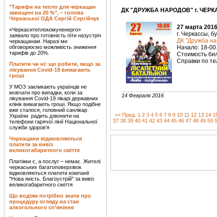
"Тарифи на тепло для черкащан
ДК "ДРУЖБА НАРОДОВ" г. ЧЕРК
завищені на 20 %", – голова
Черкаської ОДА Сергій Сергійчук
27 марта 2016
«Черкаситеплокомуненерго»
г. Черкассы, б
заявило про готовність піти назустріч
ДК "Дружба на
черкащанам. Наразі ми
обговорюємо можливість зниження
Начало: 18-00
тарифів до 20%.
Стоимость биле
Справки по тел
Платити чи ні: що робити, якщо за
лікування Covid-19 вимагають
гроші
У МОЗ закликають українців не
мовчати про випадки, коли за
14 Февраля 2016
лікування Covid-19 лікарі державних
клінік вимагають гроші. Якщо подібне
вже сталося, головний санлікар
<< Пред.
1
2
3
4
5
6
7
8
9
10
11
12
13
14
1
України радить дзвонити на
37
38
39
40
41
42
43
44
45
46
47
48
49
50
телефони гарячої лінії Національної
служби здоров'я
Черкащани відмовляються
платити за вивіз
великогабаритного сміття
Платіжки є, а послуг – немає. Жителі
черкаських багатоповерхівок
відмовляються платити компанії
"Нова якість. Благоустрій" за вивіз
великогабаритного сміття
Що водіям потрібно знати про
процедуру огляду на стан
алкогольного сп’яніння