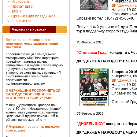
г. Черкассы, б
Рестораны
ДК "Дружба на
Прокат авто
Начало: 19-00
Такси
Стоимость биле
Организация праздников
Справки по тел. : (0472) 45-05-46
Знакомства
Популярный украинский дуэт Там
Черкасские новости
тур в поддержку второго студийно
Прихована небезпека: вчені
25 Февраля 2016
пояснили, чому шкідливі чайні
пакетики
"Стольный Град"
концерт в г. Ч
Колектив фахівців з канадського
Університету МакГілла перевірили
ДК "ДРУЖБА НАРОДОВ" г. ЧЕРК
поведінку пакетиків під час
заварювання в окропі. Наразі відомо,
що сучасні виробники не
1 апреля 2016
використовують папір, замінивши її
г. Черкассы, б
синтетичними елементами —
пластиком чи
ДК "Дружба на
поліетилентерефталатом
Начало: 19-00
Стоимость биле
З ЧЕРКАЩИНИ РОЗПОЧНЕТЬСЯ
Справки по тел
КАЛЕЙДОСКОП ПІДНЯТТЯ
ПРАПОРІВ ПО ВСІЙ УКРАЇНІ!
Стольный Град
У День Державного Прапора на
честь 30-річчя Незалежності нашої
країни Глава держави Володимир
23 Февраля 2016
Зеленський підніме найбільший в
області синьо-жовтий стяг
"ДИЗЕЛЬ ШОУ"
концерт в г. Чер
У Черкасах перевірять рекламні
конструкції
ДК "ДРУЖБА НАРОДОВ" г. ЧЕРК