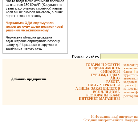
Часто водій може отримати протокол
за статтею 130 КУпАП (Керування в
стані алкогольного сп’яніння) навіть
коли він не вживав алкоголь, а лише
через незнання закону
Черкаська ОДА спрямувала
позов до суду щодо незаконності
рішення міськвиконкому
Черкаська обласна державна
адміністрація спрямувала позовну
заяву до Черкаського окружного
адміністративного суду
Поиск по сайту:
ТОВАРЫ И УСЛУГИ
каталог 
НЕДВИЖИМОСТЬ
жилая не
ФИНАНСЫ
банки
|
ТУРИЗМ, ОТДЫХ
туристиче
АВТО
автосало
Добавить предприятие
РАБОТА
кадровые 
СМИ г. ЧЕРКАССЫ
пресса
|
АФИША, ЗАКАЗ БИЛЕТОВ
концерты
ВСЕ ДЛЯ ДОМА
каталог 
РЕСТОРАНЫ, КАФЕ
ресторан
ИНТЕРНЕТ-МАГАЗИНЫ
Информационный интернет-цен
Создание интернет-сайтов. Поддерж