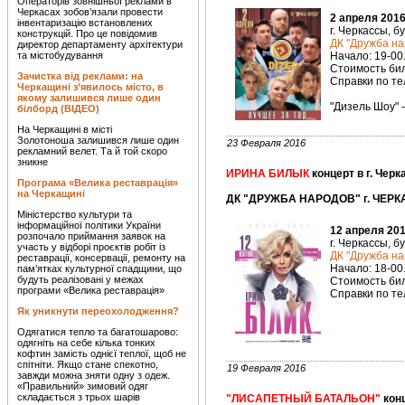
Операторів зовнішньої реклами в
Черкасах зобов’язали провести
2 апреля 2016
інвентаризацію встановлених
г. Черкассы, б
конструкцій. Про це повідомив
ДК "Дружба на
директор департаменту архітектури
та містобудування
Начало: 19-00
Стоимость биле
Зачистка від реклами: на
Справки по тел
Черкащині з’явилось місто, в
якому залишився лише один
"Дизель Шоу" 
білборд (ВІДЕО)
На Черкащині в місті
Золотоноша залишився лише один
23 Февраля 2016
рекламний велет. Та й той скоро
зникне
ИРИНА БИЛЫК
концерт в г. Чер
Програма «Велика реставрація»
на Черкащині
ДК "ДРУЖБА НАРОДОВ" г. ЧЕРК
Міністерство культури та
інформаційної політики України
12 апреля 201
розпочало приймання заявок на
г. Черкассы, б
участь у відборі проєктів робіт із
ДК "Дружба на
реставрації, консервації, ремонту на
Начало: 18-00
пам’ятках культурної спадщини, що
будуть реалізовані у межах
Стоимость биле
програми «Велика реставрація»
Справки по тел
Як уникнути переохолодження?
Одягатися тепло та багатошарово:
одягніть на себе кілька тонких
кофтин замість однієї теплої, щоб не
спітніти. Якщо стане спекотно,
19 Февраля 2016
завжди можна зняти одну з одеж.
«Правильний» зимовий одяг
складається з трьох шарів
"ЛИСАПЕТНЫЙ БАТАЛЬОН"
кон